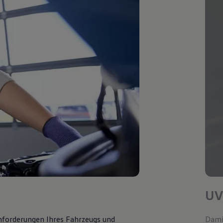
UV
Anforderungen Ihres Fahrzeugs und
Damit