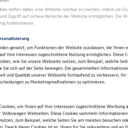
okies
kies helfen dabei, eine Website nutzbar zu machen, indem sie G
Verantwort
und Zugriff auf sichere Bereiche der Website ermöglichen. Die W
Küstenga
tig funktionieren.
rsonalisierung
rden genutzt, um Funktionen der Website zuzulassen, die Ihnen e
auf Ihre Interessen zugeschnittene Nutzung ermöglichen. Diese
über, wie Sie unsere Webseite nutzen, zum Beispiel, welche Sei
 Sie sich auf der Seite bewegen. Die gesammelten Informationen
eit und Qualität unserer Webseite fortlaufend zu verbessern, Ihr
scheidungen zu Marketingmaßnahmen zu optimieren.
Unsere Abteilungen
Cookies, um Ihnen auf Ihre Interessen zugeschnittene Werbung a
r Volkswagen Webseiten. Diese Cookies sammeln Informationen 
Montag
-
Freitag
07:00
-
18:00
Uhr
utzen, zum Beispiel, welche Seiten Sie am meisten besuchen oder
Samstag
09:00
-
13:00
Uhr
r Zweck dieser Cookies ist es, Ihnen für Sie relevantere und an I