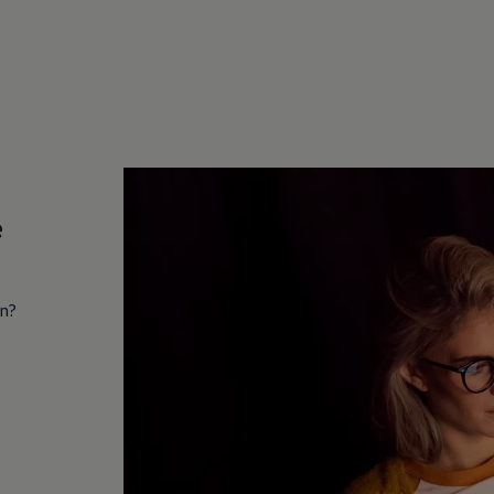
e
in?