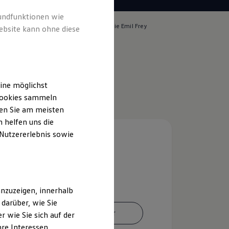
rundfunktionen wie
lich für die Inhalte auf dieser Seite ist die Emil Frey
ebsite kann ohne diese
rage GmbH
(
Impressum & Rechtliches
)
ine möglichst
 Cookies sammeln
ten Sie am meisten
 helfen uns die
 Nutzererlebnis sowie
nzuzeigen, innerhalb
darüber, wie Sie
Ansprechpartner
 wie Sie sich auf der
hre Interessen