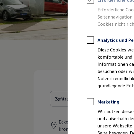
Erforderliche Co
Rettungsdienste
ONE Business ID Vorteile
Erforderliche Coo
Fahrzeugsuche & Marktplatz
Seitennavigation 
Fahrzeugsuche
Cookies nicht rich
Fahrzeuge online kaufen
Digitaler Marktplatz
Kauf & Finanzierung
Analytics und Pe
Online-Fahrzeugbewertung
Aktionen & Angebote
Diese Cookies we
E-Auto-Förderung
Für Privatkunden
komfortable und 
Für Gewerbekunden
Informationen dar
Profi Paket
besuchen oder wie
TopDeal
Gebrauchtwagen
Nutzerfreundlichk
ProfiPartner für Gebrauchtwagen
grundlegende Ent
Zertifizierte Gebrauchtwagen
Finanzierung
Für Privatkunden
Marketing
Für Gewerbekunden
Leasing
Wir nutzen diese 
Für Privatkunden
und außerhalb de
Für Gewerbekunden
Eckernförder Straße 274, 24119
unsere Webseite n
Versicherungen & Garantien
Kronshagen
Garantien
Seite bewegen. De