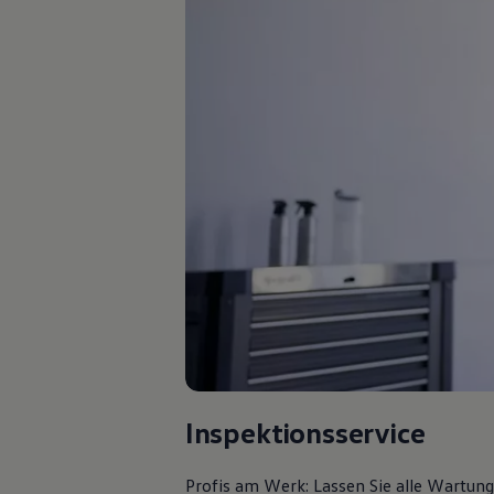
Autonomes Fahren
Mehr zum ID. Buzz
Online Beratung
California Welt
California Club
California Magazin & Ratgeber
Vanlife
Ratgeber
Routen & Reisen
California Reisen & Erlebnisse
California App
California Lifestyle & Zubehör
Übernachten im California
Marke
Unternehmen
Karriere
Karriere im Unternehmen
Karriere im Autohaus
Nachhaltigkeit
Kunden
Gesellschaft
Inspektionsservice
Natur
Events
Rückblick VW Bus Festival 2023
Profis am Werk: Lassen Sie alle Wartun
75 Jahre Bulli Jubiläum