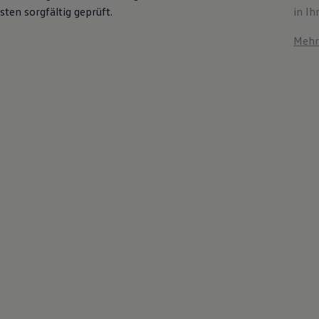
ten sorgfältig geprüft.
in Ih
Mehr