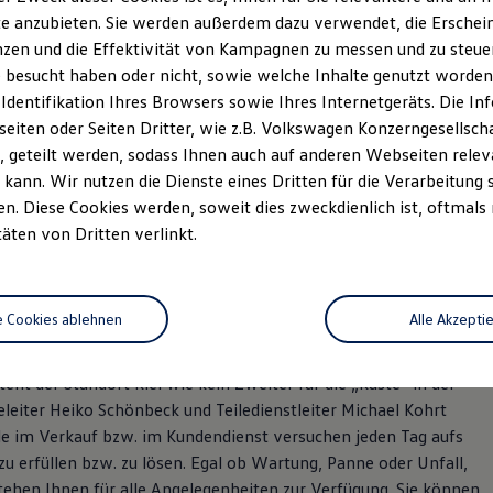
e anzubieten. Sie werden außerdem dazu verwendet, die Erschein
zen und die Effektivität von Kampagnen zu messen und zu steuern
 besucht haben oder nicht, sowie welche Inhalte genutzt worden s
 Identifikation Ihres Browsers sowie Ihres Internetgeräts. Die 
iten oder Seiten Dritter, wie z.B. Volkswagen Konzerngesellsch
 geteilt werden, sodass Ihnen auch auf anderen Webseiten rel
kann. Wir nutzen die Dienste eines Dritten für die Verarbeitung 
. Diese Cookies werden, soweit dies zweckdienlich ist, oftmals
täten von Dritten verlinkt.
e Cookies ablehnen
Alle Akzepti
el, Eckernförder Straße 274. Wir sind Ihr Vertragshändler und
erkstatt für SEAT, CUPRA, Škoda und Volkswagen Nutzfahrzeuge.
ht der Standort Kiel wie kein Zweiter für die „Küste“ in der
eleiter Heiko Schönbeck und Teiledienstleiter Michael Kohrt
de im Verkauf bzw. im Kundendienst versuchen jeden Tag aufs
u erfüllen bzw. zu lösen. Egal ob Wartung, Panne oder Unfall,
tehen Ihnen für alle Angelegenheiten zur Verfügung. Sie können