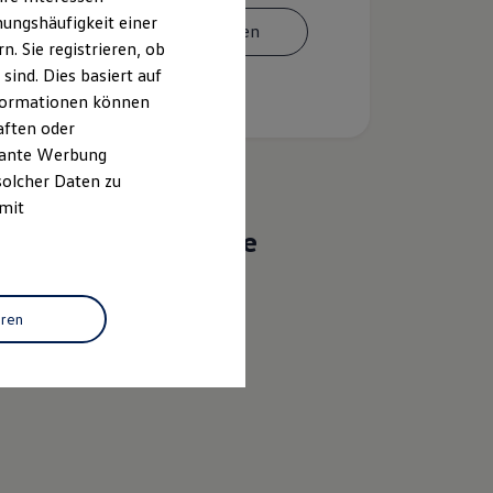
ungshäufigkeit einer
Termin vereinbaren
. Sie registrieren, ob
ind. Dies basiert auf
Informationen können
aften oder
evante Werbung
solcher Daten zu
 mit
Das sind unsere
Leistungen
eren
Service