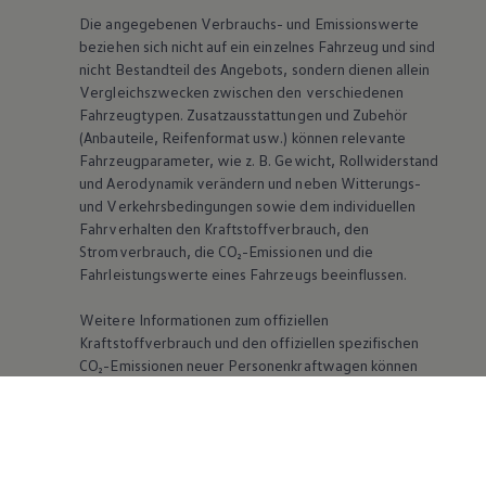
Die angegebenen Verbrauchs- und Emissionswerte
beziehen sich nicht auf ein einzelnes Fahrzeug und sind
nicht Bestandteil des Angebots, sondern dienen allein
Vergleichszwecken zwischen den verschiedenen
Fahrzeugtypen. Zusatzausstattungen und Zubehör
(Anbauteile, Reifenformat usw.) können relevante
Fahrzeugparameter, wie
z. B.
Gewicht, Rollwiderstand
und Aerodynamik verändern und neben Witterungs-
und Verkehrsbedingungen sowie dem individuellen
Fahrverhalten den Kraftstoffverbrauch, den
Stromverbrauch, die CO₂-Emissionen und die
Fahrleistungswerte eines Fahrzeugs beeinflussen.
Weitere Informationen zum offiziellen
Kraftstoffverbrauch und den offiziellen spezifischen
CO₂-Emissionen neuer Personenkraftwagen können
dem „Leitfaden über den Kraftstoffverbrauch, die CO₂-
Emissionen und den Stromverbrauch neuer
Personenkraftwagen“ entnommen werden, der an
allen Verkaufsstellen und bei der DAT Deutsche
Automobil Treuhand GmbH, Hellmuth-Hirth-Str. 1, D-