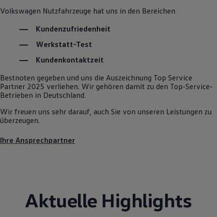
Autonomes Fahren
Volkswagen
Nutzfahrzeuge
hat uns in den Bereichen
Mehr zum ID. Buzz
Online Beratung
Kundenzufriedenheit
California Welt
California Club
Werkstatt-Test
California Magazin & Ratgeber
Kundenkontaktzeit
Vanlife
Ratgeber
Routen & Reisen
Bestnoten gegeben und uns die Auszeichnung Top Service
California Reisen & Erlebnisse
Partner 2025 verliehen. Wir gehören damit zu den Top-Service-
California App
Betrieben in Deutschland.
California Lifestyle & Zubehör
Wir freuen uns sehr darauf, auch Sie von unseren Leistungen zu
Übernachten im California
überzeugen.
Marke
Unternehmen
Karriere
Ihre Ansprechpartner
Karriere im Unternehmen
Karriere im Autohaus
Nachhaltigkeit
Kunden
Gesellschaft
Natur
Aktuelle Highlights
Events
Rückblick VW Bus Festival 2023
75 Jahre Bulli Jubiläum