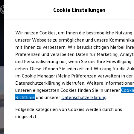
Modelle & Konfigurator
Cookie Einstellungen
Nutzfahrzeuge
Nutzfahrzeugkategorien entdecken
Modelle konfigurieren
Konfiguration laden
Zum
Zum
Modelle vergleichen
Service
Wir nutzen Cookies, um Ihnen die bestmögliche Nutzung
Hauptinhalt
Footer
Vorgängermodelle und Oldtimer
Edel Nutzfahrzeuge
springen
springen
unserer Webseite zu ermöglichen und unsere Kommunika
Vorgängermodelle
Oldtimer
mit Ihnen zu verbessern. Wir berücksichtigen hierbei Ihr
Bulli Historie
4.9
|
60 Bewertungen
Präferenzen und verarbeiten Daten für Marketing, Analyt
Branchenlösungen & Gewerbekunden
und Personalisierung nur, wenn Sie uns Ihre Einwilligung
Umbaulösungen und Hersteller finden
Auf- und Umbauten entdecken & konfigurieren
geben. Diese können Sie jederzeit mit Wirkung für die Zu
Groß- und Sonderkunden
im Cookie Manager (Meine Präferenzen verwalten) in der
Großkunden
Datenschutzerklärung widerrufen. Weitere Informatione
Kommunen & Behörden
Journalisten
unseren eingesetzten Cookies finden Sie in unserer
Cooki
Sportvereine
Richtlinie
und unserer
Datenschutzerklärung
.
Branchenlösungen
Bau & Handwerk
Folgende Kategorien von Cookies werden durch uns
Gewerbliche Personenbeförderung
Service & mobile Werkstätten
eingesetzt:
Kurier, Logistik & Handel
Kühlfahrzeuge
Feuerwehr