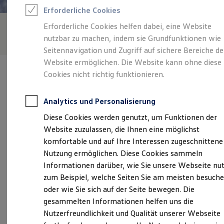
Rettungsdienste
Erforderliche Cookies
ONE Business ID Vorteile
Fahrzeugsuche & Marktplatz
Erforderliche Cookies helfen dabei, eine Website
Fahrzeugsuche
nutzbar zu machen, indem sie Grundfunktionen wie
Fahrzeuge online kaufen
Digitaler Marktplatz
Seitennavigation und Zugriff auf sichere Bereiche de
Kauf & Finanzierung
Website ermöglichen. Die Website kann ohne diese
Online-Fahrzeugbewertung
Cookies nicht richtig funktionieren.
Aktionen & Angebote
E-Auto-Förderung
Für Privatkunden
Analytics und Personalisierung
Für Gewerbekunden
Verantwortlich für die Inhalte auf dieser Seite ist die Edel GmbH -
Profi Paket
Diese Cookies werden genutzt, um Funktionen der
Co. KG
(
Impressum & Rechtliches
)
TopDeal
Website zuzulassen, die Ihnen eine möglichst
Gebrauchtwagen
ProfiPartner für Gebrauchtwagen
komfortable und auf Ihre Interessen zugeschnittene
Zertifizierte Gebrauchtwagen
Unsere 
Nutzung ermöglichen. Diese Cookies sammeln
Finanzierung
Informationen darüber, wie Sie unsere Webseite nu
Für Privatkunden
Für Gewerbekunden
zum Beispiel, welche Seiten Sie am meisten besuch
Leasing
Bellinostraße 6 - 10, 72108 Rottenburg
oder wie Sie sich auf der Seite bewegen. Die
Für Privatkunden
gesammelten Informationen helfen uns die
Für Gewerbekunden
Montag
-
Donnerstag
07:15
-
17:30
Uhr
Versicherungen & Garantien
Nutzerfreundlichkeit und Qualität unserer Webseite
Garantien