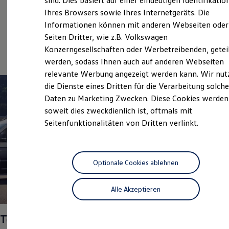
sind. Dies basiert auf einer eindeutigen Identifikatio
Digitales Bordbuch
Service
Ihres Browsers sowie Ihres Internetgeräts. Die
Fahrerassistenz- und Sicherheitssysteme
Informationen können mit anderen Webseiten oder
Kontrollleuchten
Volkswagen Economy
Kurzfahrprofile und Ölverdünnung
Seiten Dritter, wie z.B. Volkswagen
Service
Batterieverordnung
Konzerngesellschaften oder Werbetreibenden, getei
XTL-Dieselkraftstoff
werden, sodass Ihnen auch auf anderen Webseiten
Ersatzteile und Betriebsflüssigkeiten
Original Zubehör und Lifestyle Produkte
relevante Werbung angezeigt werden kann. Wir nut
myVolkswagen
die Dienste eines Dritten für die Verarbeitung solche
myVolkswagen Business
Daten zu Marketing Zwecken. Diese Cookies werden
Elektrisch & Autonom
Elektro - & Hybridfahrzeuge
soweit dies zweckdienlich ist, oftmals mit
Unser Ansatz
Seitenfunktionalitäten von Dritten verlinkt.
Klimafreundlicher Strom
Reichweite & Ladelösungen
Reichweitensimulator
Ladezeitensimulator
Ladelösungen für Privatkunden
Optionale Cookies ablehnen
Ladelösungen für Gewerbekunden
Wallbox und Ladekabel
Alle Akzeptieren
Bidirektionales Laden
1
Förderung & Kosten der Elektrofahrzeuge
Fördermöglichkeiten für Privatkunden
Top Service Partner 2025
Fördermöglichkeiten für Gewerbekunden
Kostensimulator