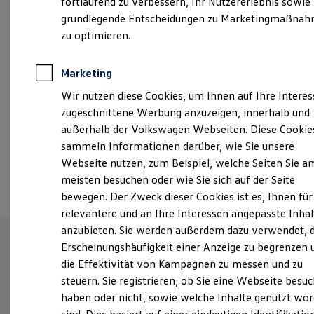
fortlaufend zu verbessern, Ihr Nutzererlebnis sowie
Freitag
07:15
-
16:30
Uhr
Kfz-Versicherung für Nutzfahrzeuge
grundlegende Entscheidungen zu Marketingmaßna
Restschuldversicherung
Samstag
08:30
-
12:00
Uhr
Wartungsverträge
zu optimieren.
Besitzer & Service
autohaus@edel-web.de
Reparatur & Service
Sommer-Special
Marketing
Reparatur, Pflege & Inspektion
+49 7472 988440
Wir nutzen diese Cookies, um Ihnen auf Ihre Intere
Servicetermin anfragen
Service-Vorteile bei Volkswagen Nutzfahrzeuge
zugeschnittene Werbung anzuzeigen, innerhalb und
ServicePlus
außerhalb der Volkswagen Webseiten. Diese Cookie
Ansprechpartner
Economy Service
sammeln Informationen darüber, wie Sie unsere
Räder & Reifen Service
Ersatzfahrzeuge
Webseite nutzen, zum Beispiel, welche Seiten Sie a
Notdienst und Pannenhilfe
Termin vereinbaren
meisten besuchen oder wie Sie sich auf der Seite
Software, Konnektivität & Apps
bewegen. Der Zweck dieser Cookies ist es, Ihnen für
California App
VW Connect für Ihren ID. Buzz
relevantere und an Ihre Interessen angepasste Inhal
VW Connect für Ihren Transporter/Caravelle
anzubieten. Sie werden außerdem dazu verwendet, d
VW Connect für Ihren Amarok
Erscheinungshäufigkeit einer Anzeige zu begrenzen 
VW Connect für andere Modelle
Connect Pro
Unsere Leistungen
im
die Effektivität von Kampagnen zu messen und zu
Fleet Interface Data
steuern. Sie registrieren, ob Sie eine Webseite besuc
Überblick
Multistop Pathfinder
haben oder nicht, sowie welche Inhalte genutzt wo
Übersicht Software Updates
Hilfreiches für Besitzer