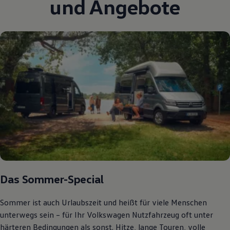
und Angebote
Bulli Magazin
Fahrzeugabholung ab Werk
Uptime
Das Sommer-Special
Sommer ist auch Urlaubszeit und heißt für viele Menschen
unterwegs sein – für Ihr Volkswagen Nutzfahrzeug oft unter
härteren Bedingungen als sonst. Hitze, lange Touren, volle