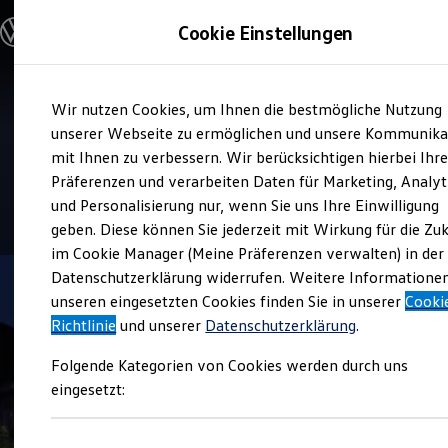
Modelle & Konfigurator
Cookie Einstellungen
Nutzfahrzeuge
Nutzfahrzeugkategorien entdecken
Modelle konfigurieren
Konfiguration laden
Zum
Zum
Modelle vergleichen
Service
Wir nutzen Cookies, um Ihnen die bestmögliche Nutzung
Hauptinhalt
Footer
Vorgängermodelle und Oldtimer
bhg Autohandelsgesellschaft
springen
springen
unserer Webseite zu ermöglichen und unsere Kommunika
Vorgängermodelle
Oldtimer
mit Ihnen zu verbessern. Wir berücksichtigen hierbei Ihr
mbh Albstadt
Bulli Historie
Präferenzen und verarbeiten Daten für Marketing, Analyt
Branchenlösungen & Gewerbekunden
und Personalisierung nur, wenn Sie uns Ihre Einwilligung
Umbaulösungen und Hersteller finden
4.4
|
52 Bewertungen
Auf- und Umbauten entdecken & konfigurieren
geben. Diese können Sie jederzeit mit Wirkung für die Zu
Groß- und Sonderkunden
im Cookie Manager (Meine Präferenzen verwalten) in der
Großkunden
Datenschutzerklärung widerrufen. Weitere Informatione
Kommunen & Behörden
Journalisten
unseren eingesetzten Cookies finden Sie in unserer
Cooki
Sportvereine
Richtlinie
und unserer
Datenschutzerklärung
.
Branchenlösungen
Bau & Handwerk
Folgende Kategorien von Cookies werden durch uns
Gewerbliche Personenbeförderung
Service & mobile Werkstätten
eingesetzt:
Kurier, Logistik & Handel
Kühlfahrzeuge
Feuerwehr