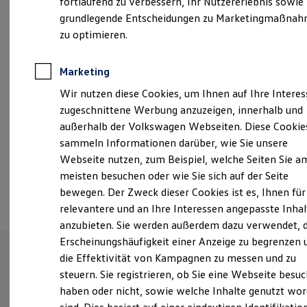
fortlaufend zu verbessern, Ihr Nutzererlebnis sowie
Kfz-Versicherung für Nutzfahrzeuge
grundlegende Entscheidungen zu Marketingmaßna
Montag
-
Freitag
07:00
-
18:00
Uhr
Restschuldversicherung
Wartungsverträge
zu optimieren.
Samstag
08:00
-
13:00
Uhr
Besitzer & Service
Reparatur & Service
Sommer-Special
Marketing
vw-nutzfahrzeuge-albstadt@bhg-mobile.de
Reparatur, Pflege & Inspektion
Wir nutzen diese Cookies, um Ihnen auf Ihre Intere
Servicetermin anfragen
+49 7431 93560
Service-Vorteile bei Volkswagen Nutzfahrzeuge
zugeschnittene Werbung anzuzeigen, innerhalb und
ServicePlus
außerhalb der Volkswagen Webseiten. Diese Cookie
Economy Service
sammeln Informationen darüber, wie Sie unsere
Räder & Reifen Service
Ansprechpartner
Ersatzfahrzeuge
Webseite nutzen, zum Beispiel, welche Seiten Sie a
Notdienst und Pannenhilfe
meisten besuchen oder wie Sie sich auf der Seite
Software, Konnektivität & Apps
Termin vereinbaren
bewegen. Der Zweck dieser Cookies ist es, Ihnen für
California App
VW Connect für Ihren ID. Buzz
relevantere und an Ihre Interessen angepasste Inhal
VW Connect für Ihren Transporter/Caravelle
anzubieten. Sie werden außerdem dazu verwendet, d
VW Connect für Ihren Amarok
Erscheinungshäufigkeit einer Anzeige zu begrenzen 
VW Connect für andere Modelle
Connect Pro
die Effektivität von Kampagnen zu messen und zu
Fleet Interface Data
Willkommen bei Ihrer
steuern. Sie registrieren, ob Sie eine Webseite besuc
Multistop Pathfinder
haben oder nicht, sowie welche Inhalte genutzt wo
Übersicht Software Updates
Volkswagen Nutzfahrzeuge
Hilfreiches für Besitzer