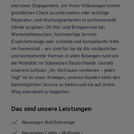
Autonomes Fahren
und unser Engagement, um Ihren Volkswagen einem
Mehr zum ID. Buzz
gründlichen Check zu unterziehen oder wichtige
Online Beratung
Reparatur- und Wartungsarbeiten in professionelle
California Welt
California Club
Hände zu geben. Ob Hol- und Bringservice bei
California Magazin & Ratgeber
Werkstattbesuchen, hochwertige Service-
Vanlife
Ersatzfahrzeuge oder schnelle und kompetente Hilfe
Ratgeber
Routen & Reisen
im Pannenfall – wir sind für Sie da: Als verlässlicher
California Reisen & Erlebnisse
und kompetenter Partner in allen Belangen rund um
California App
die Mobilität im Südwesten Deutschlands. Gemäß
California Lifestyle & Zubehör
Übernachten im California
unserem Leitsatz „Ihr Vertrauen verdienen – jeden
Marke
Tag!“ ist es unser Anliegen, unseren Kunden stets den
Unternehmen
bestmöglichen Service zu bieten und sie auf ihrem
Karriere
Karriere im Unternehmen
Weg individuell zu begleiten.
Karriere im Autohaus
Nachhaltigkeit
Kunden
Das sind unsere Leistungen
Gesellschaft
Natur
Neuwagen
Nutzfahrzeuge
Events
Rückblick VW Bus Festival 2023
Neuwagen Caddy - Multivan -
75 Jahre Bulli Jubiläum