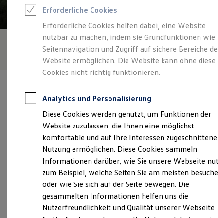
Rettungsdienste
Erforderliche Cookies
ONE Business ID Vorteile
Fahrzeugsuche & Marktplatz
Erforderliche Cookies helfen dabei, eine Website
Fahrzeugsuche
nutzbar zu machen, indem sie Grundfunktionen wie
Fahrzeuge online kaufen
Digitaler Marktplatz
Seitennavigation und Zugriff auf sichere Bereiche de
Kauf & Finanzierung
Website ermöglichen. Die Website kann ohne diese
Online-Fahrzeugbewertung
Cookies nicht richtig funktionieren.
Aktionen & Angebote
E-Auto-Förderung
Für Privatkunden
Analytics und Personalisierung
Für Gewerbekunden
Profi Paket
Diese Cookies werden genutzt, um Funktionen der
TopDeal
Verantwortlich für die Inhalte auf dieser Seite ist die bhg
Website zuzulassen, die Ihnen eine möglichst
Gebrauchtwagen
Autohandelsgesellschaft mbH
(
Impressum & Rechtliches
)
ProfiPartner für Gebrauchtwagen
komfortable und auf Ihre Interessen zugeschnittene
Zertifizierte Gebrauchtwagen
Nutzung ermöglichen. Diese Cookies sammeln
Finanzierung
Informationen darüber, wie Sie unsere Webseite nu
Für Privatkunden
Unsere 
Für Gewerbekunden
zum Beispiel, welche Seiten Sie am meisten besuch
Leasing
oder wie Sie sich auf der Seite bewegen. Die
Für Privatkunden
gesammelten Informationen helfen uns die
Für Gewerbekunden
Sigmaringer Straße 48 - 52, 72458 Albstadt-
Versicherungen & Garantien
Nutzerfreundlichkeit und Qualität unserer Webseite
Ebingen
Garantien