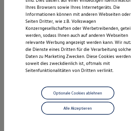
sind. Dies basiert auf einer eindeutigen Identifikatio
Hilfreiches für Besitzer
Ihres Browsers sowie Ihres Internetgeräts. Die
Digitales Bordbuch
Informationen können mit anderen Webseiten oder
Fahrerassistenz- und Sicherheitssysteme
Kontrollleuchten
Unsere
Service
Seiten Dritter, wie z.B. Volkswagen
Kurzfahrprofile und Ölverdünnung
Konzerngesellschaften oder Werbetreibenden, getei
Batterieverordnung
Leistungen
werden, sodass Ihnen auch auf anderen Webseiten
XTL-Dieselkraftstoff
Ersatzteile und Betriebsflüssigkeiten
relevante Werbung angezeigt werden kann. Wir nut
Original Zubehör und Lifestyle Produkte
die Dienste eines Dritten für die Verarbeitung solche
myVolkswagen
Daten zu Marketing Zwecken. Diese Cookies werden
myVolkswagen Business
Elektrisch & Autonom
soweit dies zweckdienlich ist, oftmals mit
Elektro - & Hybridfahrzeuge
Seitenfunktionalitäten von Dritten verlinkt.
Unser Ansatz
Klimafreundlicher Strom
Reichweite & Ladelösungen
Reichweitensimulator
Ladezeitensimulator
Optionale Cookies ablehnen
Ladelösungen für Privatkunden
Ladelösungen für Gewerbekunden
Alle Akzeptieren
Wallbox und Ladekabel
Bidirektionales Laden
Inspektionsservice
Förderung & Kosten der Elektrofahrzeuge
Fördermöglichkeiten für Privatkunden
Fördermöglichkeiten für Gewerbekunden