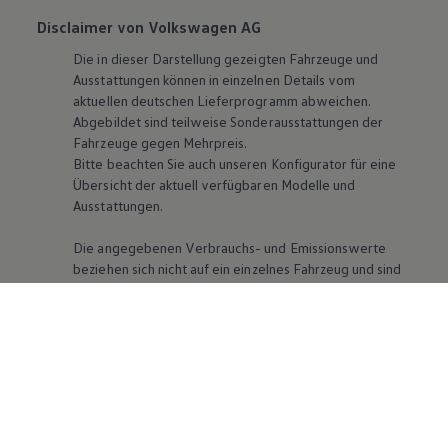
Disclaimer von Volkswagen AG
Die in dieser Darstellung gezeigten Fahrzeuge und
Ausstattungen können in einzelnen Details vom
aktuellen deutschen Lieferprogramm abweichen.
Abgebildet sind teilweise Sonderausstattungen der
Fahrzeuge gegen Mehrpreis.
Bitte beachten Sie auch unseren Konfigurator für eine
Übersicht der aktuell verfügbaren Modelle und
Ausstattungen.
Die angegebenen Verbrauchs- und Emissionswerte
beziehen sich nicht auf ein einzelnes Fahrzeug und sind
nicht Bestandteil des Angebots, sondern dienen allein
Vergleichszwecken zwischen den verschiedenen
Fahrzeugtypen. Zusatzausstattungen und Zubehör
(Anbauteile, Reifenformat usw.) können relevante
Fahrzeugparameter, wie
z. B.
Gewicht, Rollwiderstand
und Aerodynamik verändern und neben Witterungs-
und Verkehrsbedingungen sowie dem individuellen
Fahrverhalten den Kraftstoffverbrauch, den