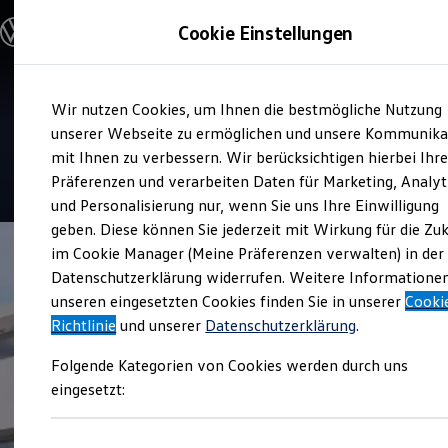
Modelle & Konfigurator
Cookie Einstellungen
Nutzfahrzeuge
Nutzfahrzeugkategorien entdecken
Modelle konfigurieren
Konfiguration laden
Zum
Zum
Modelle vergleichen
Service
Wir nutzen Cookies, um Ihnen die bestmögliche Nutzung
Hauptinhalt
Footer
Vorgängermodelle und Oldtimer
Autozentrale Eichmann
springen
springen
unserer Webseite zu ermöglichen und unsere Kommunika
Vorgängermodelle
Oldtimer
mit Ihnen zu verbessern. Wir berücksichtigen hierbei Ihr
Bulli Historie
4.9
|
68 Bewertungen
Präferenzen und verarbeiten Daten für Marketing, Analyt
Branchenlösungen & Gewerbekunden
und Personalisierung nur, wenn Sie uns Ihre Einwilligung
Umbaulösungen und Hersteller finden
Auf- und Umbauten entdecken & konfigurieren
geben. Diese können Sie jederzeit mit Wirkung für die Zu
Groß- und Sonderkunden
im Cookie Manager (Meine Präferenzen verwalten) in der
Großkunden
Datenschutzerklärung widerrufen. Weitere Informatione
Kommunen & Behörden
Journalisten
unseren eingesetzten Cookies finden Sie in unserer
Cooki
Sportvereine
Richtlinie
und unserer
Datenschutzerklärung
.
Branchenlösungen
Bau & Handwerk
Folgende Kategorien von Cookies werden durch uns
Gewerbliche Personenbeförderung
Service & mobile Werkstätten
eingesetzt:
Kurier, Logistik & Handel
Menschen mit Behinderung
Kühlfahrzeuge