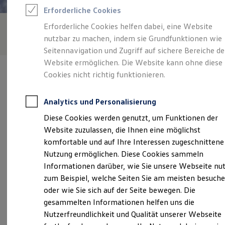
Feuerwehr
Erforderliche Cookies
Rettungsdienste
ONE Business ID Vorteile
Erforderliche Cookies helfen dabei, eine Website
Fahrzeugsuche & Marktplatz
nutzbar zu machen, indem sie Grundfunktionen wie
Fahrzeugsuche
Fahrzeuge online kaufen
Seitennavigation und Zugriff auf sichere Bereiche de
Digitaler Marktplatz
Website ermöglichen. Die Website kann ohne diese
Kauf & Finanzierung
Cookies nicht richtig funktionieren.
Online-Fahrzeugbewertung
Aktionen & Angebote
E-Auto-Förderung
Analytics und Personalisierung
Für Privatkunden
Verantwortlich für die Inhalte auf dieser Seite ist die Autozentrale
Für Gewerbekunden
Diese Cookies werden genutzt, um Funktionen der
Eichmann GmbH - Co. KG
(
Impressum & Rechtliches
)
Profi Paket
Website zuzulassen, die Ihnen eine möglichst
TopDeal
Gebrauchtwagen
komfortable und auf Ihre Interessen zugeschnittene
ProfiPartner für Gebrauchtwagen
Unsere 
Nutzung ermöglichen. Diese Cookies sammeln
Zertifizierte Gebrauchtwagen
Informationen darüber, wie Sie unsere Webseite nu
Finanzierung
Für Privatkunden
zum Beispiel, welche Seiten Sie am meisten besuch
Für Gewerbekunden
Industriestraße 1, 56414 Hundsangen
oder wie Sie sich auf der Seite bewegen. Die
Leasing
gesammelten Informationen helfen uns die
Für Privatkunden
Montag
-
Freitag
07:30
-
18:00
Uhr
Für Gewerbekunden
Nutzerfreundlichkeit und Qualität unserer Webseite
Versicherungen & Garantien