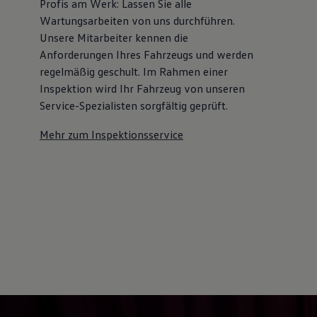
Profis am Werk: Lassen Sie alle
Kostensimulator
Wartungsarbeiten von uns durchführen.
Autonomes Fahren
Mehr zum ID. Buzz
Unsere Mitarbeiter kennen die
Online Beratung
Anforderungen Ihres Fahrzeugs und werden
California Welt
regelmäßig geschult. Im Rahmen einer
California Club
California Magazin & Ratgeber
Inspektion wird Ihr Fahrzeug von unseren
Vanlife
Service-Spezialisten sorgfältig geprüft.
Ratgeber
Routen & Reisen
Mehr zum Inspektionsservice
California Reisen & Erlebnisse
California App
California Lifestyle & Zubehör
Übernachten im California
Marke
Unternehmen
Karriere
Karriere im Unternehmen
Karriere im Autohaus
Nachhaltigkeit
Kunden
Gesellschaft
Natur
Events
Rückblick VW Bus Festival 2023