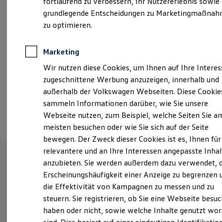
fortlaufend zu verbessern, Ihr Nutzererlebnis sowie
Samstag
08:00
-
12:00
Uhr
Garantien
grundlegende Entscheidungen zu Marketingmaßna
Kfz-Versicherung für Nutzfahrzeuge
Restschuldversicherung
zu optimieren.
hundsangen@eichmann.vapn.de
Wartungsverträge
Besitzer & Service
+49 6435 96420
Reparatur & Service
Marketing
Sommer-Special
Wir nutzen diese Cookies, um Ihnen auf Ihre Intere
Reparatur, Pflege & Inspektion
Servicetermin anfragen
Ansprechpartner
zugeschnittene Werbung anzuzeigen, innerhalb und
Service-Vorteile bei Volkswagen Nutzfahrzeuge
außerhalb der Volkswagen Webseiten. Diese Cookie
ServicePlus
sammeln Informationen darüber, wie Sie unsere
Economy Service
Termin vereinbaren
Räder & Reifen Service
Webseite nutzen, zum Beispiel, welche Seiten Sie a
Ersatzfahrzeuge
meisten besuchen oder wie Sie sich auf der Seite
Notdienst und Pannenhilfe
bewegen. Der Zweck dieser Cookies ist es, Ihnen für
Software, Konnektivität & Apps
California App
relevantere und an Ihre Interessen angepasste Inhal
VW Connect für Ihren ID. Buzz
anzubieten. Sie werden außerdem dazu verwendet, d
VW Connect für Ihren Transporter/Caravelle
Unsere Leistungen
im
Erscheinungshäufigkeit einer Anzeige zu begrenzen 
VW Connect für Ihren Amarok
VW Connect für andere Modelle
die Effektivität von Kampagnen zu messen und zu
Überblick
Connect Pro
steuern. Sie registrieren, ob Sie eine Webseite besuc
Fleet Interface Data
haben oder nicht, sowie welche Inhalte genutzt wo
Multistop Pathfinder
Service
Übersicht Software Updates