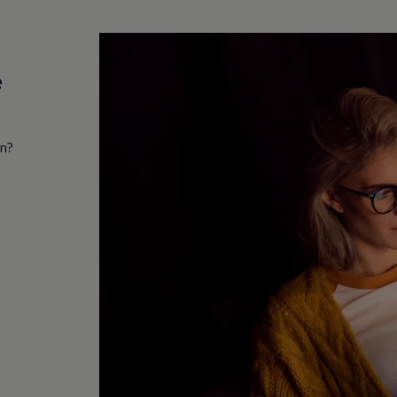
e
in?