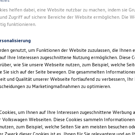
okies
kies helfen dabei, eine Website nutzbar zu machen, indem sie G
Verantwort
und Zugriff auf sichere Bereiche der Website ermöglichen. Die W
GmbH & C
tig funktionieren.
rsonalisierung
rden genutzt, um Funktionen der Website zuzulassen, die Ihnen e
auf Ihre Interessen zugeschnittene Nutzung ermöglichen. Diese
über, wie Sie unsere Webseite nutzen, zum Beispiel, welche Sei
 Sie sich auf der Seite bewegen. Die gesammelten Informationen
eit und Qualität unserer Webseite fortlaufend zu verbessern, Ihr
scheidungen zu Marketingmaßnahmen zu optimieren.
Unsere Abteilungen
Cookies, um Ihnen auf Ihre Interessen zugeschnittene Werbung a
Montag
-
Donnerstag
07:30
-
17:30
Uhr
r Volkswagen Webseiten. Diese Cookies sammeln Informationen 
ll
Freitag
07:30
-
17:00
Uhr
utzen, zum Beispiel, welche Seiten Sie am meisten besuchen oder
r Zweck dieser Cookies ist es, Ihnen für Sie relevantere und an I