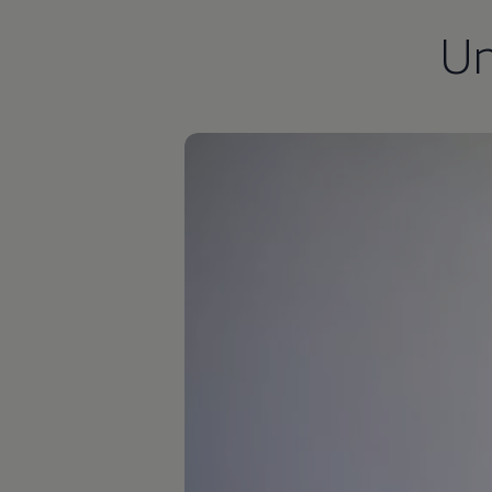
Autonomes Fahren
U
Mehr zum ID. Buzz
Online Beratung
California Welt
California Club
California Magazin & Ratgeber
Vanlife
Ratgeber
Routen & Reisen
California Reisen & Erlebnisse
California App
California Lifestyle & Zubehör
Übernachten im California
Marke
Unternehmen
Karriere
Karriere im Unternehmen
Karriere im Autohaus
Nachhaltigkeit
Kunden
Gesellschaft
Natur
Events
Rückblick VW Bus Festival 2023
75 Jahre Bulli Jubiläum