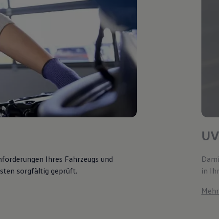
UV
Anforderungen Ihres Fahrzeugs und
Damit
ten sorgfältig geprüft.
in Ih
Mehr