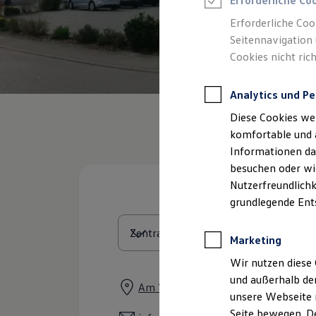
Erforderliche Co
Rettungsdienste
ONE Business ID Vorteile
Erforderliche Coo
Fahrzeugsuche & Marktplatz
Seitennavigation 
Fahrzeugsuche
Cookies nicht rich
Fahrzeuge online kaufen
Digitaler Marktplatz
Kauf & Finanzierung
Analytics und Pe
Online-Fahrzeugbewertung
Aktionen & Angebote
Diese Cookies we
E-Auto-Förderung
Für Privatkunden
komfortable und 
Für Gewerbekunden
Informationen dar
Profi Paket
besuchen oder wie
TopDeal
Gebrauchtwagen
Nutzerfreundlichk
ProfiPartner für Gebrauchtwagen
grundlegende Ent
Zertifizierte Gebrauchtwagen
Finanzierung
Für Privatkunden
Marketing
Für Gewerbekunden
Leasing
Wir nutzen diese 
Für Privatkunden
und außerhalb de
Für Gewerbekunden
Am Wasserturm 30, 74635 Kupferze
unsere Webseite n
Versicherungen & Garantien
Garantien
Seite bewegen. De