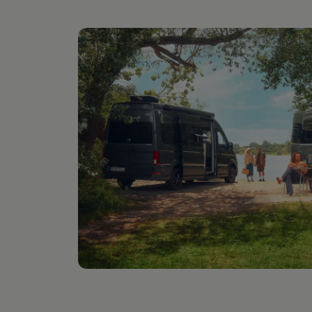
Digitales Bordbuch
Fahrerassistenz- und Sicherheitssysteme
Kontrollleuchten
Kurzfahrprofile und Ölverdünnung
Batterieverordnung
XTL-Dieselkraftstoff
Ersatzteile und Betriebsflüssigkeiten
Original Zubehör und Lifestyle Produkte
myVolkswagen
myVolkswagen Business
Elektrisch & Autonom
Elektro - & Hybridfahrzeuge
Unser Ansatz
Klimafreundlicher Strom
Reichweite & Ladelösungen
Reichweitensimulator
Ladezeitensimulator
Ladelösungen für Privatkunden
Ladelösungen für Gewerbekunden
Wallbox und Ladekabel
Bidirektionales Laden
Förderung & Kosten der Elektrofahrzeuge
Fördermöglichkeiten für Privatkunden
Fördermöglichkeiten für Gewerbekunden
Kostensimulator