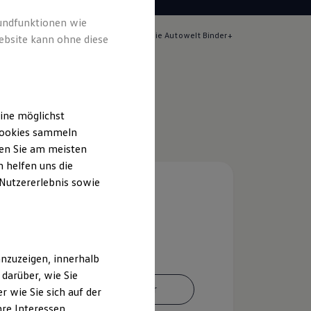
rundfunktionen wie
lich für die Inhalte auf dieser Seite ist die Autowelt Binder+
ebsite kann ohne diese
o. KG
(
Impressum & Rechtliches
)
ine möglichst
 Cookies sammeln
ten Sie am meisten
 helfen uns die
 Nutzererlebnis sowie
nzuzeigen, innerhalb
darüber, wie Sie
Ansprechpartner
 wie Sie sich auf der
hre Interessen