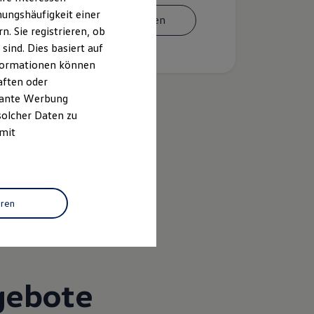
ungshäufigkeit einer
Termin vereinbaren
. Sie registrieren, ob
ind. Dies basiert auf
Informationen können
aften oder
evante Werbung
solcher Daten zu
 mit
k
eren
gebote