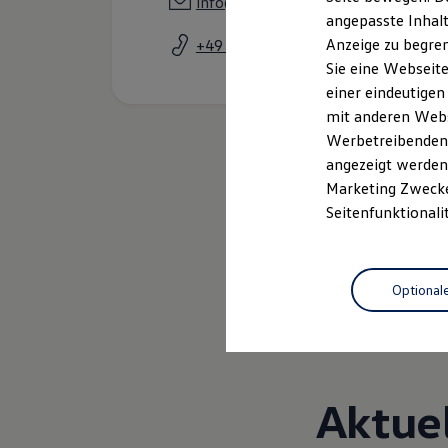
info@autowelt-binder.de
Kfz-Versicherung für Nutzfahrzeuge
angepasste Inhalt
Restschuldversicherung
Anzeige zu begren
+49 7944 942390
Wartungsverträge
Besitzer & Service
Sie eine Webseite
Reparatur & Service
einer eindeutigen
Sommer-Special
mit anderen Webse
Reparatur, Pflege & Inspektion
Servicetermin anfragen
Werbetreibenden,
Service-Vorteile bei Volkswagen Nutzfahrzeuge
angezeigt werden 
ServicePlus
Marketing Zwecken
Economy Service
Räder & Reifen Service
Seitenfunktionali
Ersatzfahrzeuge
Notdienst und Pannenhilfe
Software, Konnektivität & Apps
California App
Optional
VW Connect für Ihren ID. Buzz
VW Connect für Ihren Transporter/Caravelle
VW Connect für Ihren Amarok
VW Connect für andere Modelle
Connect Pro
Fleet Interface Data
Aktue
Multistop Pathfinder
Übersicht Software Updates
Hilfreiches für Besitzer