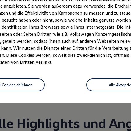
e anzubieten. Sie werden außerdem dazu verwendet, die Erschein
zen und die Effektivität von Kampagnen zu messen und zu steuern
 besucht haben oder nicht, sowie welche Inhalte genutzt worden s
 Identifikation Ihres Browsers sowie Ihres Internetgeräts. Die 
iten oder Seiten Dritter, wie z.B. Volkswagen Konzerngesellsch
 geteilt werden, sodass Ihnen auch auf anderen Webseiten rel
kann. Wir nutzen die Dienste eines Dritten für die Verarbeitung 
. Diese Cookies werden, soweit dies zweckdienlich ist, oftmals
Unsere Leistungen
im Überblic
täten von Dritten verlinkt.
Service
Volkswagen Economy
e Cookies ablehnen
Alle Akzepti
Service
lle Highlights und An