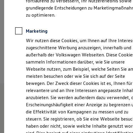
fortlaufend zu verbessern, Ihr Nutzererlebnis sowie
Samstag
08:00
-
12:00
Uhr
Kfz-Versicherung für Nutzfahrzeuge
grundlegende Entscheidungen zu Marketingmaßna
Restschuldversicherung
Wartungsverträge
zu optimieren.
kundendienst@riedel-auto.de
Besitzer & Service
Reparatur & Service
+49 38736 42405
Sommer-Special
Marketing
Reparatur, Pflege & Inspektion
Wir nutzen diese Cookies, um Ihnen auf Ihre Intere
Servicetermin anfragen
Service-Vorteile bei Volkswagen Nutzfahrzeuge
Ansprechpartner
zugeschnittene Werbung anzuzeigen, innerhalb und
ServicePlus
außerhalb der Volkswagen Webseiten. Diese Cookie
Economy Service
sammeln Informationen darüber, wie Sie unsere
Räder & Reifen Service
Termin vereinbaren
Ersatzfahrzeuge
Webseite nutzen, zum Beispiel, welche Seiten Sie a
Notdienst und Pannenhilfe
meisten besuchen oder wie Sie sich auf der Seite
Software, Konnektivität & Apps
bewegen. Der Zweck dieser Cookies ist es, Ihnen für
California App
VW Connect für Ihren ID. Buzz
relevantere und an Ihre Interessen angepasste Inhal
VW Connect für Ihren Transporter/Caravelle
anzubieten. Sie werden außerdem dazu verwendet, d
VW Connect für Ihren Amarok
Unsere Leistungen
im
Erscheinungshäufigkeit einer Anzeige zu begrenzen 
VW Connect für andere Modelle
Connect Pro
die Effektivität von Kampagnen zu messen und zu
Überblick
Fleet Interface Data
steuern. Sie registrieren, ob Sie eine Webseite besuc
Multistop Pathfinder
haben oder nicht, sowie welche Inhalte genutzt wo
Übersicht Software Updates
Service
Hilfreiches für Besitzer