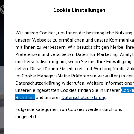
Modelle & Konfigurator
Cookie Einstellungen
Nutzfahrzeuge
Nutzfahrzeugkategorien entdecken
Modelle konfigurieren
Konfiguration laden
Zum
Zum
Modelle vergleichen
Service
Wir nutzen Cookies, um Ihnen die bestmögliche Nutzung
Hauptinhalt
Footer
Vorgängermodelle und Oldtimer
Autos und Service Riedel
springen
springen
unserer Webseite zu ermöglichen und unsere Kommunika
Vorgängermodelle
Oldtimer
mit Ihnen zu verbessern. Wir berücksichtigen hierbei Ihr
Bulli Historie
5
|
20 Bewertungen
Präferenzen und verarbeiten Daten für Marketing, Analyt
Branchenlösungen & Gewerbekunden
und Personalisierung nur, wenn Sie uns Ihre Einwilligung
Umbaulösungen und Hersteller finden
Auf- und Umbauten entdecken & konfigurieren
geben. Diese können Sie jederzeit mit Wirkung für die Zu
Groß- und Sonderkunden
im Cookie Manager (Meine Präferenzen verwalten) in der
Großkunden
Datenschutzerklärung widerrufen. Weitere Informatione
Kommunen & Behörden
Journalisten
unseren eingesetzten Cookies finden Sie in unserer
Cooki
Sportvereine
Richtlinie
und unserer
Datenschutzerklärung
.
Branchenlösungen
Bau & Handwerk
Folgende Kategorien von Cookies werden durch uns
Gewerbliche Personenbeförderung
Service & mobile Werkstätten
eingesetzt:
Kurier, Logistik & Handel
Kühlfahrzeuge
Feuerwehr