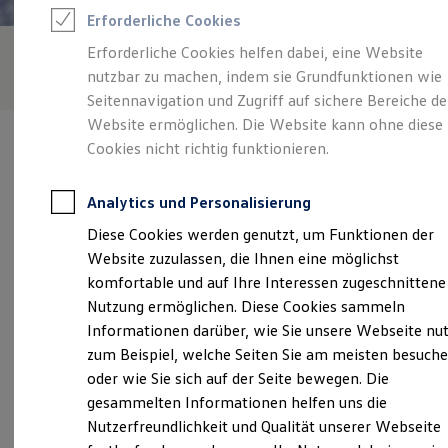
Rettungsdienste
Erforderliche Cookies
ONE Business ID Vorteile
Fahrzeugsuche & Marktplatz
Erforderliche Cookies helfen dabei, eine Website
Fahrzeugsuche
nutzbar zu machen, indem sie Grundfunktionen wie
Fahrzeuge online kaufen
Digitaler Marktplatz
Seitennavigation und Zugriff auf sichere Bereiche de
Kauf & Finanzierung
Website ermöglichen. Die Website kann ohne diese
Online-Fahrzeugbewertung
Cookies nicht richtig funktionieren.
Aktionen & Angebote
E-Auto-Förderung
Für Privatkunden
Analytics und Personalisierung
Für Gewerbekunden
Verantwortlich für die Inhalte auf dieser Seite ist die Autos und
Profi Paket
Diese Cookies werden genutzt, um Funktionen der
Service Riedel GmbH
(
Impressum & Rechtliches
)
TopDeal
Website zuzulassen, die Ihnen eine möglichst
Gebrauchtwagen
ProfiPartner für Gebrauchtwagen
komfortable und auf Ihre Interessen zugeschnittene
Zertifizierte Gebrauchtwagen
Unsere 
Nutzung ermöglichen. Diese Cookies sammeln
Finanzierung
Informationen darüber, wie Sie unsere Webseite nu
Für Privatkunden
Für Gewerbekunden
zum Beispiel, welche Seiten Sie am meisten besuch
Leasing
Goldberger Straße 26, 19399 Dobbertin
oder wie Sie sich auf der Seite bewegen. Die
Für Privatkunden
gesammelten Informationen helfen uns die
Für Gewerbekunden
Montag
-
Freitag
07:00
-
17:00
Uhr
Versicherungen & Garantien
Nutzerfreundlichkeit und Qualität unserer Webseite
Garantien