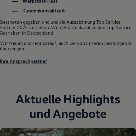
Werkstatt-Test
Autonomes Fahren
Mehr zum ID. Buzz
Kundenkontaktzeit
Online Beratung
California Welt
Bestnoten gegeben und uns die Auszeichnung Top Service
California Club
Partner 2025 verliehen. Wir gehören damit zu den Top-Service-
California Magazin & Ratgeber
Betrieben in Deutschland.
Vanlife
Ratgeber
Wir freuen uns sehr darauf, auch Sie von unseren Leistungen zu
Routen & Reisen
überzeugen.
California Reisen & Erlebnisse
California App
Ihre Ansprechpartner
California Lifestyle & Zubehör
Übernachten im California
Marke
Unternehmen
Karriere
Karriere im Unternehmen
Aktuelle Highlights
Karriere im Autohaus
Nachhaltigkeit
Kunden
und Angebote
Gesellschaft
Natur
Events
Rückblick VW Bus Festival 2023
75 Jahre Bulli Jubiläum