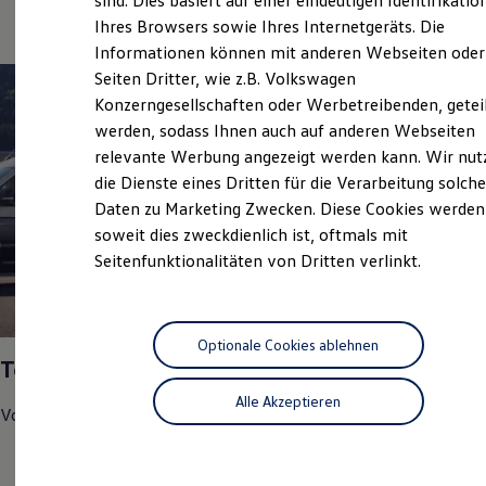
sind. Dies basiert auf einer eindeutigen Identifikatio
Digitales Bordbuch
Ihres Browsers sowie Ihres Internetgeräts. Die
Fahrerassistenz- und Sicherheitssysteme
Informationen können mit anderen Webseiten oder
Kontrollleuchten
Kurzfahrprofile und Ölverdünnung
Seiten Dritter, wie z.B. Volkswagen
Batterieverordnung
Konzerngesellschaften oder Werbetreibenden, getei
XTL-Dieselkraftstoff
werden, sodass Ihnen auch auf anderen Webseiten
Ersatzteile und Betriebsflüssigkeiten
Original Zubehör und Lifestyle Produkte
relevante Werbung angezeigt werden kann. Wir nut
myVolkswagen
die Dienste eines Dritten für die Verarbeitung solche
myVolkswagen Business
Daten zu Marketing Zwecken. Diese Cookies werden
Elektrisch & Autonom
Elektro - & Hybridfahrzeuge
soweit dies zweckdienlich ist, oftmals mit
Unser Ansatz
Seitenfunktionalitäten von Dritten verlinkt.
Klimafreundlicher Strom
Reichweite & Ladelösungen
Reichweitensimulator
1
Ladezeitensimulator
Ladelösungen für Privatkunden
Optionale Cookies ablehnen
Top Service Partner 2025
Ladelösungen für Gewerbekunden
Wallbox und Ladekabel
Alle Akzeptieren
Bidirektionales Laden
Volkswagen
Nutzfahrzeuge
hat uns in den Bereichen
Förderung & Kosten der Elektrofahrzeuge
Fördermöglichkeiten für Privatkunden
Kundenzufriedenheit
Fördermöglichkeiten für Gewerbekunden
Kostensimulator