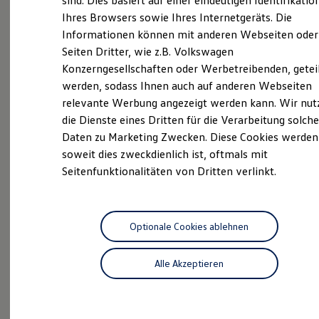
sind. Dies basiert auf einer eindeutigen Identifikatio
Digitales Bordbuch
Ihres Browsers sowie Ihres Internetgeräts. Die
ServicePlus
Fahrerassistenz- und Sicherheitssysteme
Informationen können mit anderen Webseiten oder
Kontrollleuchten
Kurzfahrprofile und Ölverdünnung
Seiten Dritter, wie z.B. Volkswagen
Batterieverordnung
Konzerngesellschaften oder Werbetreibenden, getei
XTL-Dieselkraftstoff
Aktuelle Highlights
werden, sodass Ihnen auch auf anderen Webseiten
Ersatzteile und Betriebsflüssigkeiten
Original Zubehör und Lifestyle Produkte
relevante Werbung angezeigt werden kann. Wir nut
und Angebote
myVolkswagen
die Dienste eines Dritten für die Verarbeitung solche
myVolkswagen Business
Daten zu Marketing Zwecken. Diese Cookies werden
Elektrisch & Autonom
Elektro - & Hybridfahrzeuge
soweit dies zweckdienlich ist, oftmals mit
Unser Ansatz
Seitenfunktionalitäten von Dritten verlinkt.
Klimafreundlicher Strom
Reichweite & Ladelösungen
Reichweitensimulator
Ladezeitensimulator
Ladelösungen für Privatkunden
Optionale Cookies ablehnen
Ladelösungen für Gewerbekunden
Wallbox und Ladekabel
Alle Akzeptieren
Bidirektionales Laden
Förderung & Kosten der Elektrofahrzeuge
Fördermöglichkeiten für Privatkunden
Fördermöglichkeiten für Gewerbekunden
Das Sommer-Special
Kostensimulator