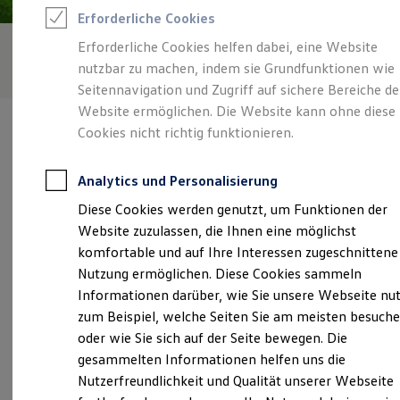
Rettungsdienste
Erforderliche Cookies
ONE Business ID Vorteile
Fahrzeugsuche & Marktplatz
Erforderliche Cookies helfen dabei, eine Website
Fahrzeugsuche
nutzbar zu machen, indem sie Grundfunktionen wie
Fahrzeuge online kaufen
Digitaler Marktplatz
Seitennavigation und Zugriff auf sichere Bereiche de
Kauf & Finanzierung
Website ermöglichen. Die Website kann ohne diese
Online-Fahrzeugbewertung
Cookies nicht richtig funktionieren.
Aktionen & Angebote
E-Auto-Förderung
Für Privatkunden
Analytics und Personalisierung
Für Gewerbekunden
Verantwortlich für die Inhalte auf dieser Seite ist die Automobile
Profi Paket
Diese Cookies werden genutzt, um Funktionen der
Baumann GmbH
(
Impressum & Rechtliches
)
TopDeal
Website zuzulassen, die Ihnen eine möglichst
Gebrauchtwagen
ProfiPartner für Gebrauchtwagen
komfortable und auf Ihre Interessen zugeschnittene
Zertifizierte Gebrauchtwagen
Unsere 
Nutzung ermöglichen. Diese Cookies sammeln
Finanzierung
Informationen darüber, wie Sie unsere Webseite nu
Für Privatkunden
Für Gewerbekunden
zum Beispiel, welche Seiten Sie am meisten besuch
Leasing
Friedensstraße 98, 06712 Zeitz
oder wie Sie sich auf der Seite bewegen. Die
Für Privatkunden
gesammelten Informationen helfen uns die
Für Gewerbekunden
Montag
-
Freitag
07:00
-
18:00
Uhr
Versicherungen & Garantien
Nutzerfreundlichkeit und Qualität unserer Webseite
Garantien