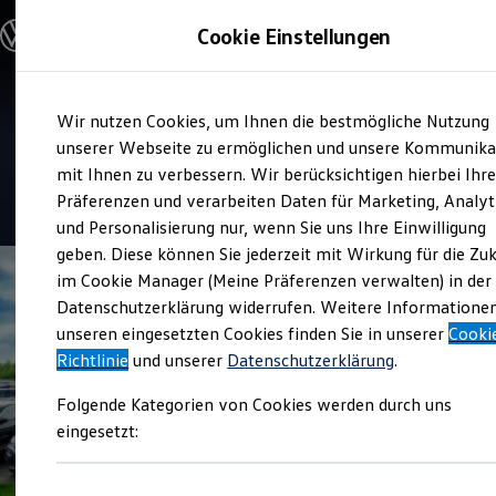
Modelle & Konfigurator
Cookie Einstellungen
Nutzfahrzeuge
Nutzfahrzeugkategorien entdecken
Modelle konfigurieren
Konfiguration laden
Zum
Zum
Modelle vergleichen
Service
Wir nutzen Cookies, um Ihnen die bestmögliche Nutzung
Hauptinhalt
Footer
Vorgängermodelle und Oldtimer
Automobile Baumann
springen
springen
unserer Webseite zu ermöglichen und unsere Kommunika
Vorgängermodelle
Oldtimer
mit Ihnen zu verbessern. Wir berücksichtigen hierbei Ihr
Bulli Historie
5
|
38 Bewertungen
Präferenzen und verarbeiten Daten für Marketing, Analyt
Branchenlösungen & Gewerbekunden
und Personalisierung nur, wenn Sie uns Ihre Einwilligung
Umbaulösungen und Hersteller finden
Auf- und Umbauten entdecken & konfigurieren
geben. Diese können Sie jederzeit mit Wirkung für die Zu
Groß- und Sonderkunden
im Cookie Manager (Meine Präferenzen verwalten) in der
Großkunden
Datenschutzerklärung widerrufen. Weitere Informatione
Kommunen & Behörden
Journalisten
unseren eingesetzten Cookies finden Sie in unserer
Cooki
Sportvereine
Richtlinie
und unserer
Datenschutzerklärung
.
Branchenlösungen
Bau & Handwerk
Folgende Kategorien von Cookies werden durch uns
Gewerbliche Personenbeförderung
Service & mobile Werkstätten
eingesetzt:
Kurier, Logistik & Handel
Kühlfahrzeuge
Feuerwehr