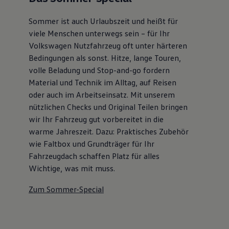
Autonomes Fahren
Mehr zum ID. Buzz
Sommer ist auch Urlaubszeit und heißt für
Online Beratung
viele Menschen unterwegs sein – für Ihr
California Welt
California Club
Volkswagen Nutzfahrzeug oft unter härteren
California Magazin & Ratgeber
Bedingungen als sonst. Hitze, lange Touren,
Vanlife
volle Beladung und Stop-and-go fordern
Ratgeber
Routen & Reisen
Material und Technik im Alltag, auf Reisen
California Reisen & Erlebnisse
oder auch im Arbeitseinsatz. Mit unserem
California App
nützlichen Checks und Original Teilen bringen
California Lifestyle & Zubehör
Übernachten im California
wir Ihr Fahrzeug gut vorbereitet in die
Marke
warme Jahreszeit. Dazu: Praktisches Zubehör
Unternehmen
wie Faltbox und Grundträger für Ihr
Karriere
Karriere im Unternehmen
Fahrzeugdach schaffen Platz für alles
Karriere im Autohaus
Wichtige, was mit muss.
Nachhaltigkeit
Kunden
Zum Sommer-Special
Gesellschaft
Natur
Events
Rückblick VW Bus Festival 2023
75 Jahre Bulli Jubiläum