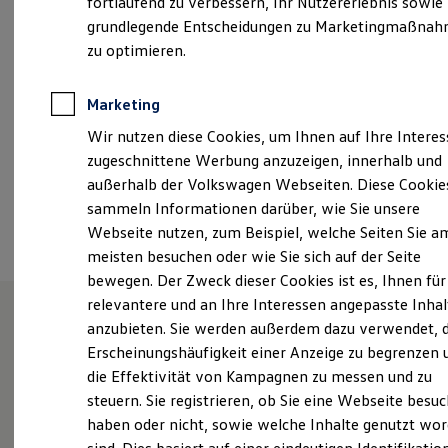
fortlaufend zu verbessern, Ihr Nutzererlebnis sowie
Samstag
08:00
-
13:00
Uhr
Kfz-Versicherung für Nutzfahrzeuge
grundlegende Entscheidungen zu Marketingmaßna
Restschuldversicherung
Wartungsverträge
zu optimieren.
info@autohaus-baumann.de
Besitzer & Service
Reparatur & Service
+49 3441 6320
Sommer-Special
Marketing
Reparatur, Pflege & Inspektion
Wir nutzen diese Cookies, um Ihnen auf Ihre Intere
Servicetermin anfragen
Service-Vorteile bei Volkswagen Nutzfahrzeuge
Ansprechpartner
zugeschnittene Werbung anzuzeigen, innerhalb und
ServicePlus
außerhalb der Volkswagen Webseiten. Diese Cookie
Economy Service
sammeln Informationen darüber, wie Sie unsere
Räder & Reifen Service
Termin vereinbaren
Ersatzfahrzeuge
Webseite nutzen, zum Beispiel, welche Seiten Sie a
Notdienst und Pannenhilfe
meisten besuchen oder wie Sie sich auf der Seite
Software, Konnektivität & Apps
bewegen. Der Zweck dieser Cookies ist es, Ihnen für
California App
VW Connect für Ihren ID. Buzz
relevantere und an Ihre Interessen angepasste Inhal
VW Connect für Ihren Transporter/Caravelle
anzubieten. Sie werden außerdem dazu verwendet, d
VW Connect für Ihren Amarok
Unsere Leistungen
im
Erscheinungshäufigkeit einer Anzeige zu begrenzen 
VW Connect für andere Modelle
Connect Pro
die Effektivität von Kampagnen zu messen und zu
Überblick
Fleet Interface Data
steuern. Sie registrieren, ob Sie eine Webseite besuc
Multistop Pathfinder
haben oder nicht, sowie welche Inhalte genutzt wo
Übersicht Software Updates
Service
Hilfreiches für Besitzer