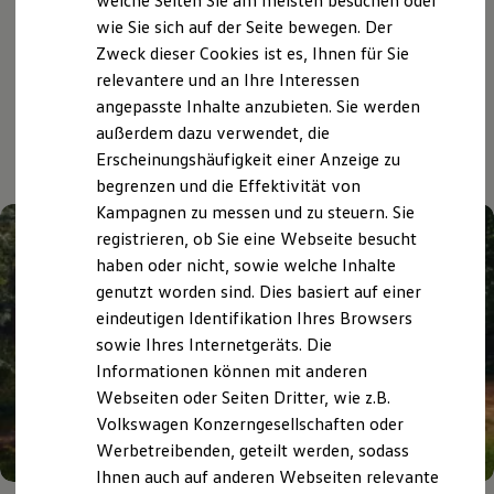
welche Seiten Sie am meisten besuchen oder
Digitales Bordbuch
wie Sie sich auf der Seite bewegen. Der
Fahrerassistenz- und Sicherheitssysteme
Zweck dieser Cookies ist es, Ihnen für Sie
Kontrollleuchten
Kurzfahrprofile und Ölverdünnung
relevantere und an Ihre Interessen
Aktuelle Highlights
Batterieverordnung
angepasste Inhalte anzubieten. Sie werden
XTL-Dieselkraftstoff
außerdem dazu verwendet, die
Ersatzteile und Betriebsflüssigkeiten
und Angebote
Original Zubehör und Lifestyle Produkte
Erscheinungshäufigkeit einer Anzeige zu
myVolkswagen
begrenzen und die Effektivität von
myVolkswagen Business
Kampagnen zu messen und zu steuern. Sie
Elektrisch & Autonom
Elektro - & Hybridfahrzeuge
registrieren, ob Sie eine Webseite besucht
Unser Ansatz
haben oder nicht, sowie welche Inhalte
Klimafreundlicher Strom
genutzt worden sind. Dies basiert auf einer
Reichweite & Ladelösungen
Reichweitensimulator
eindeutigen Identifikation Ihres Browsers
Ladezeitensimulator
sowie Ihres Internetgeräts. Die
Ladelösungen für Privatkunden
Informationen können mit anderen
Ladelösungen für Gewerbekunden
Wallbox und Ladekabel
Webseiten oder Seiten Dritter, wie z.B.
Bidirektionales Laden
Volkswagen Konzerngesellschaften oder
Förderung & Kosten der Elektrofahrzeuge
Werbetreibenden, geteilt werden, sodass
Fördermöglichkeiten für Privatkunden
Fördermöglichkeiten für Gewerbekunden
Ihnen auch auf anderen Webseiten relevante
Kostensimulator