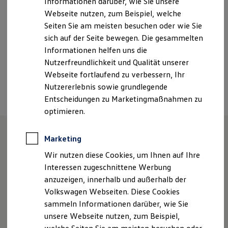
info@autokaufhausrhoen.de
Informationen darüber, wie Sie unsere
Kfz-Versicherung für Nutzfahrzeuge
Webseite nutzen, zum Beispiel, welche
Restschuldversicherung
+49 9777 91220
Wartungsverträge
Seiten Sie am meisten besuchen oder wie Sie
Besitzer & Service
sich auf der Seite bewegen. Die gesammelten
Reparatur & Service
Informationen helfen uns die
Sommer-Special
Ansprechpartner
Reparatur, Pflege & Inspektion
Nutzerfreundlichkeit und Qualität unserer
Servicetermin anfragen
Webseite fortlaufend zu verbessern, Ihr
Service-Vorteile bei Volkswagen Nutzfahrzeuge
Termin vereinbaren
Nutzererlebnis sowie grundlegende
ServicePlus
Economy Service
Entscheidungen zu Marketingmaßnahmen zu
Räder & Reifen Service
optimieren.
Ersatzfahrzeuge
Notdienst und Pannenhilfe
Software, Konnektivität & Apps
Marketing
California App
Unsere Leistungen
im
VW Connect für Ihren ID. Buzz
Wir nutzen diese Cookies, um Ihnen auf Ihre
VW Connect für Ihren Transporter/Caravelle
Überblick
Interessen zugeschnittene Werbung
VW Connect für Ihren Amarok
anzuzeigen, innerhalb und außerhalb der
VW Connect für andere Modelle
Connect Pro
Volkswagen Webseiten. Diese Cookies
Service
Fleet Interface Data
sammeln Informationen darüber, wie Sie
Multistop Pathfinder
Volkswagen Economy
unsere Webseite nutzen, zum Beispiel,
Übersicht Software Updates
Hilfreiches für Besitzer
Service