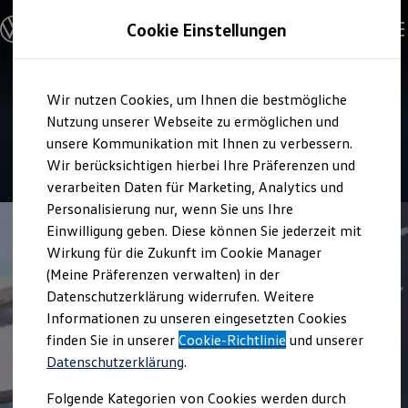
Modelle & Konfigurator
Cookie Einstellungen
Nutzfahrzeuge
Nutzfahrzeugkategorien entdecken
Modelle konfigurieren
Konfiguration laden
Zum
Zum
Modelle vergleichen
Service
Wir nutzen Cookies, um Ihnen die bestmögliche
Hauptinhalt
Footer
Vorgängermodelle und Oldtimer
Autokaufhaus Rhön
springen
springen
Nutzung unserer Webseite zu ermöglichen und
Vorgängermodelle
Oldtimer
unsere Kommunikation mit Ihnen zu verbessern.
Bulli Historie
4.9
|
15 Bewertungen
Wir berücksichtigen hierbei Ihre Präferenzen und
Branchenlösungen & Gewerbekunden
verarbeiten Daten für Marketing, Analytics und
Umbaulösungen und Hersteller finden
Auf- und Umbauten entdecken & konfigurieren
Personalisierung nur, wenn Sie uns Ihre
Groß- und Sonderkunden
Einwilligung geben. Diese können Sie jederzeit mit
Großkunden
Wirkung für die Zukunft im Cookie Manager
Kommunen & Behörden
Journalisten
(Meine Präferenzen verwalten) in der
Sportvereine
Datenschutzerklärung widerrufen. Weitere
Branchenlösungen
Informationen zu unseren eingesetzten Cookies
Bau & Handwerk
Gewerbliche Personenbeförderung
finden Sie in unserer
Cookie-Richtlinie
und unserer
Service & mobile Werkstätten
Datenschutzerklärung
.
Kurier, Logistik & Handel
Kühlfahrzeuge
Folgende Kategorien von Cookies werden durch
Feuerwehr