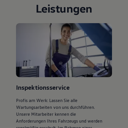
Leistungen
Bulli Magazin
Fahrzeugabholung ab Werk
Uptime
Inspektionsservice
Profis am Werk: Lassen Sie alle
Wartungsarbeiten von uns durchführen.
Unsere Mitarbeiter kennen die
Anforderungen Ihres Fahrzeugs und werden
regelmäßig geschult. Im Rahmen einer