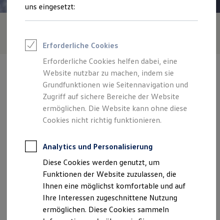
Rettungsdienste
uns eingesetzt:
ONE Business ID Vorteile
Fahrzeugsuche & Marktplatz
Fahrzeugsuche
Fahrzeuge online kaufen
Erforderliche Cookies
Digitaler Marktplatz
Kauf & Finanzierung
Erforderliche Cookies helfen dabei, eine
Online-Fahrzeugbewertung
Website nutzbar zu machen, indem sie
Aktionen & Angebote
E-Auto-Förderung
Grundfunktionen wie Seitennavigation und
Für Privatkunden
Zugriff auf sichere Bereiche der Website
Für Gewerbekunden
Verantwortlich für die Inhalte auf dieser Seite ist die Autokaufhaus
ermöglichen. Die Website kann ohne diese
Profi Paket
Rhön GmbH
(
Impressum & Rechtliches
)
TopDeal
Cookies nicht richtig funktionieren.
Gebrauchtwagen
ProfiPartner für Gebrauchtwagen
Zentrale
Zertifizierte Gebrauchtwagen
Analytics und Personalisierung
Finanzierung
Diese Cookies werden genutzt, um
Für Privatkunden
Paulinenstraße 1b, 97645 Ostheim
Für Gewerbekunden
Funktionen der Website zuzulassen, die
Leasing
Ihnen eine möglichst komfortable und auf
Für Privatkunden
Montag
-
Freitag
07:30
-
18:00
Uhr
Ihre Interessen zugeschnittene Nutzung
Für Gewerbekunden
Versicherungen & Garantien
ermöglichen. Diese Cookies sammeln
Garantien