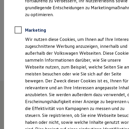
fortlaufend zu verbessern, Ihr Nutzererlebnis sowie
Samstag
09:00
-
13:00
Uhr
Garantien
grundlegende Entscheidungen zu Marketingmaßna
Kfz-Versicherung für Nutzfahrzeuge
Restschuldversicherung
zu optimieren.
norderstedt@autohof-reimers.de
Wartungsverträge
Besitzer & Service
+49 40 309854470
Reparatur & Service
Marketing
Sommer-Special
Wir nutzen diese Cookies, um Ihnen auf Ihre Intere
Reparatur, Pflege & Inspektion
Servicetermin anfragen
Ansprechpartner
zugeschnittene Werbung anzuzeigen, innerhalb und
Service-Vorteile bei Volkswagen Nutzfahrzeuge
außerhalb der Volkswagen Webseiten. Diese Cookie
ServicePlus
sammeln Informationen darüber, wie Sie unsere
Economy Service
Termin vereinbaren
Räder & Reifen Service
Webseite nutzen, zum Beispiel, welche Seiten Sie a
Ersatzfahrzeuge
meisten besuchen oder wie Sie sich auf der Seite
Notdienst und Pannenhilfe
bewegen. Der Zweck dieser Cookies ist es, Ihnen für
Software, Konnektivität & Apps
California App
relevantere und an Ihre Interessen angepasste Inhal
VW Connect für Ihren ID. Buzz
anzubieten. Sie werden außerdem dazu verwendet, d
VW Connect für Ihren Transporter/Caravelle
Unsere Leistungen
im
Erscheinungshäufigkeit einer Anzeige zu begrenzen 
VW Connect für Ihren Amarok
VW Connect für andere Modelle
die Effektivität von Kampagnen zu messen und zu
Überblick
Connect Pro
steuern. Sie registrieren, ob Sie eine Webseite besuc
Fleet Interface Data
haben oder nicht, sowie welche Inhalte genutzt wo
Multistop Pathfinder
Service
Übersicht Software Updates