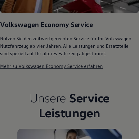
Kostensimulator
Autonomes Fahren
Mehr zum ID. Buzz
Online Beratung
Volkswagen Economy Service
California Welt
California Club
California Magazin & Ratgeber
Nutzen Sie den zeitwertgerechten Service für Ihr Volkswagen
Vanlife
Nutzfahrzeug ab vier Jahren. Alle Leistungen und Ersatzteile
Ratgeber
sind speziell auf Ihr älteres Fahrzeug abgestimmt.
Routen & Reisen
California Reisen & Erlebnisse
Mehr zu Volkswagen Economy Service erfahren
California App
California Lifestyle & Zubehör
Übernachten im California
Marke
Unternehmen
Unsere
Service
Karriere
Karriere im Unternehmen
Karriere im Autohaus
Leistungen
Nachhaltigkeit
Kunden
Gesellschaft
Natur
Events
Rückblick VW Bus Festival 2023