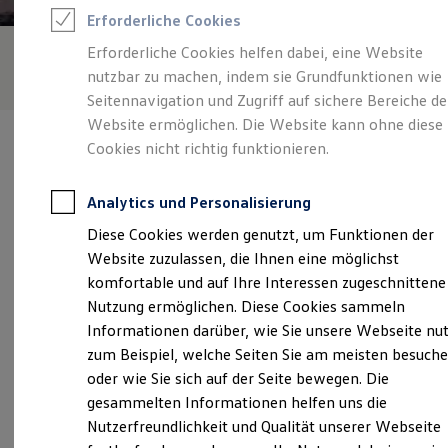
Feuerwehr
Erforderliche Cookies
Rettungsdienste
ONE Business ID Vorteile
Erforderliche Cookies helfen dabei, eine Website
Fahrzeugsuche & Marktplatz
nutzbar zu machen, indem sie Grundfunktionen wie
Fahrzeugsuche
Fahrzeuge online kaufen
Seitennavigation und Zugriff auf sichere Bereiche de
Digitaler Marktplatz
Website ermöglichen. Die Website kann ohne diese
Kauf & Finanzierung
Cookies nicht richtig funktionieren.
Online-Fahrzeugbewertung
Aktionen & Angebote
E-Auto-Förderung
Analytics und Personalisierung
Für Privatkunden
Verantwortlich für die Inhalte auf dieser Seite ist die AVG ROSIER
Für Gewerbekunden
Diese Cookies werden genutzt, um Funktionen der
GmbH
(
Impressum & Rechtliches
)
Profi Paket
Website zuzulassen, die Ihnen eine möglichst
TopDeal
Gebrauchtwagen
komfortable und auf Ihre Interessen zugeschnittene
ProfiPartner für Gebrauchtwagen
Unsere 
Nutzung ermöglichen. Diese Cookies sammeln
Zertifizierte Gebrauchtwagen
Informationen darüber, wie Sie unsere Webseite nu
Finanzierung
Für Privatkunden
zum Beispiel, welche Seiten Sie am meisten besuch
Für Gewerbekunden
Ohechaussee 194/198, 22848 Norderstedt
oder wie Sie sich auf der Seite bewegen. Die
Leasing
gesammelten Informationen helfen uns die
Für Privatkunden
Montag
-
Freitag
07:00
-
18:00
Uhr
Für Gewerbekunden
Nutzerfreundlichkeit und Qualität unserer Webseite
Versicherungen & Garantien