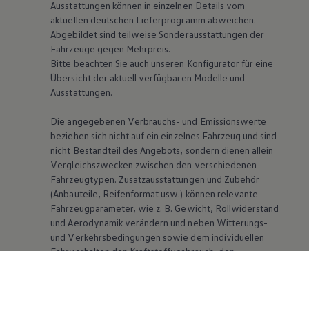
Ausstattungen können in einzelnen Details vom
aktuellen deutschen Lieferprogramm abweichen.
Abgebildet sind teilweise Sonderausstattungen der
Fahrzeuge gegen Mehrpreis.
Bitte beachten Sie auch unseren Konfigurator für eine
Übersicht der aktuell verfügbaren Modelle und
Ausstattungen.
Die angegebenen Verbrauchs- und Emissionswerte
beziehen sich nicht auf ein einzelnes Fahrzeug und sind
nicht Bestandteil des Angebots, sondern dienen allein
Vergleichszwecken zwischen den verschiedenen
Fahrzeugtypen. Zusatzausstattungen und Zubehör
(Anbauteile, Reifenformat usw.) können relevante
Fahrzeugparameter, wie
z. B.
Gewicht, Rollwiderstand
und Aerodynamik verändern und neben Witterungs-
und Verkehrsbedingungen sowie dem individuellen
Fahrverhalten den Kraftstoffverbrauch, den
Stromverbrauch, die CO₂-Emissionen und die
Fahrleistungswerte eines Fahrzeugs beeinflussen.