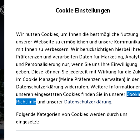
Modelle & Konfigurator
Cookie Einstellungen
Nutzfahrzeuge
Nutzfahrzeugkategorien entdecken
Modelle konfigurieren
Konfiguration laden
Zum
Zum
Modelle vergleichen
Service
Wir nutzen Cookies, um Ihnen die bestmögliche Nutzung
Hauptinhalt
Footer
Vorgängermodelle und Oldtimer
AVG ROSIER
springen
springen
unserer Webseite zu ermöglichen und unsere Kommunika
Vorgängermodelle
Oldtimer
mit Ihnen zu verbessern. Wir berücksichtigen hierbei Ihr
Bulli Historie
4.2
|
28 Bewertungen
Präferenzen und verarbeiten Daten für Marketing, Analyt
Branchenlösungen & Gewerbekunden
und Personalisierung nur, wenn Sie uns Ihre Einwilligung
Umbaulösungen und Hersteller finden
Auf- und Umbauten entdecken & konfigurieren
geben. Diese können Sie jederzeit mit Wirkung für die Zu
Groß- und Sonderkunden
im Cookie Manager (Meine Präferenzen verwalten) in der
Großkunden
Datenschutzerklärung widerrufen. Weitere Informatione
Kommunen & Behörden
Journalisten
unseren eingesetzten Cookies finden Sie in unserer
Cooki
Sportvereine
Richtlinie
und unserer
Datenschutzerklärung
.
Branchenlösungen
Bau & Handwerk
Folgende Kategorien von Cookies werden durch uns
Gewerbliche Personenbeförderung
Service & mobile Werkstätten
eingesetzt:
Kurier, Logistik & Handel
Menschen mit Behinderung
Kühlfahrzeuge