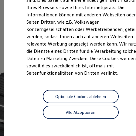
sind. Dies basiert auf einer eindeutigen Identifikatio
Hilfreiches für Besitzer
Ihres Browsers sowie Ihres Internetgeräts. Die
Volkswagen Economy
Digitales Bordbuch
Informationen können mit anderen Webseiten oder
Fahrerassistenz- und Sicherheitssysteme
Service
Kontrollleuchten
Seiten Dritter, wie z.B. Volkswagen
Kurzfahrprofile und Ölverdünnung
Konzerngesellschaften oder Werbetreibenden, getei
Batterieverordnung
werden, sodass Ihnen auch auf anderen Webseiten
XTL-Dieselkraftstoff
Aktuelle Highlights
Ersatzteile und Betriebsflüssigkeiten
relevante Werbung angezeigt werden kann. Wir nut
Original Zubehör und Lifestyle Produkte
die Dienste eines Dritten für die Verarbeitung solche
myVolkswagen
und Angebote
Daten zu Marketing Zwecken. Diese Cookies werden
myVolkswagen Business
Elektrisch & Autonom
soweit dies zweckdienlich ist, oftmals mit
Elektro - & Hybridfahrzeuge
Seitenfunktionalitäten von Dritten verlinkt.
Unser Ansatz
Klimafreundlicher Strom
Reichweite & Ladelösungen
Reichweitensimulator
Ladezeitensimulator
Optionale Cookies ablehnen
Ladelösungen für Privatkunden
Ladelösungen für Gewerbekunden
Alle Akzeptieren
Wallbox und Ladekabel
Bidirektionales Laden
Förderung & Kosten der Elektrofahrzeuge
Fördermöglichkeiten für Privatkunden
Fördermöglichkeiten für Gewerbekunden