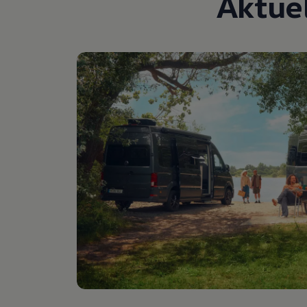
Aktue
Digitales Bordbuch
Fahrerassistenz- und Sicherheitssysteme
Kontrollleuchten
Kurzfahrprofile und Ölverdünnung
Batterieverordnung
XTL-Dieselkraftstoff
Ersatzteile und Betriebsflüssigkeiten
Original Zubehör und Lifestyle Produkte
myVolkswagen
myVolkswagen Business
Elektrisch & Autonom
Elektro - & Hybridfahrzeuge
Unser Ansatz
Klimafreundlicher Strom
Reichweite & Ladelösungen
Reichweitensimulator
Ladezeitensimulator
Ladelösungen für Privatkunden
Ladelösungen für Gewerbekunden
Wallbox und Ladekabel
Bidirektionales Laden
Förderung & Kosten der Elektrofahrzeuge
Fördermöglichkeiten für Privatkunden
Fördermöglichkeiten für Gewerbekunden
Kostensimulator