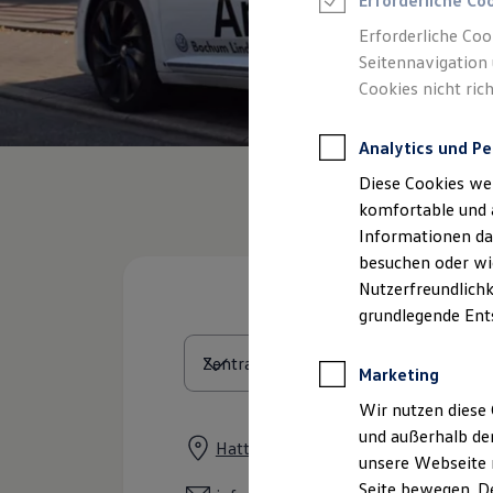
Erforderliche Co
Rettungsdienste
ONE Business ID Vorteile
Erforderliche Coo
Fahrzeugsuche & Marktplatz
Seitennavigation 
Fahrzeugsuche
Cookies nicht rich
Fahrzeuge online kaufen
Digitaler Marktplatz
Kauf & Finanzierung
Analytics und Pe
Online-Fahrzeugbewertung
Aktionen & Angebote
Diese Cookies we
E-Auto-Förderung
Für Privatkunden
komfortable und 
Für Gewerbekunden
Informationen dar
Profi Paket
besuchen oder wie
TopDeal
Gebrauchtwagen
Nutzerfreundlichk
ProfiPartner für Gebrauchtwagen
grundlegende Ent
Zertifizierte Gebrauchtwagen
Finanzierung
Für Privatkunden
Marketing
Für Gewerbekunden
Leasing
Wir nutzen diese 
Für Privatkunden
und außerhalb de
Für Gewerbekunden
Hattinger Straße 875-885, 44879 
unsere Webseite n
Versicherungen & Garantien
Garantien
Seite bewegen. De