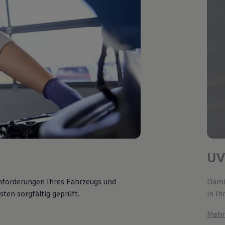
UV
Anforderungen Ihres Fahrzeugs und
Damit
ten sorgfältig geprüft.
in Ih
Mehr