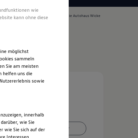
rundfunktionen wie
lich für die Inhalte auf dieser Seite ist die Autohaus Wicke
ebsite kann ohne diese
pressum & Rechtliches
)
ine möglichst
 Cookies sammeln
ten Sie am meisten
 helfen uns die
 Nutzererlebnis sowie
nzuzeigen, innerhalb
darüber, wie Sie
Ansprechpartner
 wie Sie sich auf der
hre Interessen