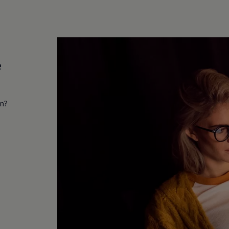
e
in?