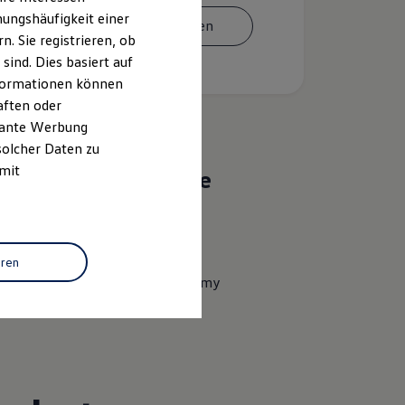
ungshäufigkeit einer
Termin vereinbaren
. Sie registrieren, ob
ind. Dies basiert auf
Informationen können
aften oder
evante Werbung
solcher Daten zu
 mit
Das sind unsere
Leistungen
Service
eren
Volkswagen Economy
Service