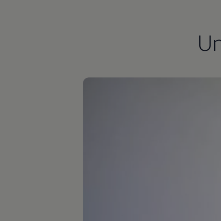
Autonomes Fahren
Mehr zum ID. Buzz
Online Beratung
U
California Welt
California Club
California Magazin & Ratgeber
Vanlife
Ratgeber
Routen & Reisen
California Reisen & Erlebnisse
California App
California Lifestyle & Zubehör
Übernachten im California
Marke
Unternehmen
Karriere
Karriere im Unternehmen
Karriere im Autohaus
Nachhaltigkeit
Kunden
Gesellschaft
Natur
Events
Rückblick VW Bus Festival 2023
75 Jahre Bulli Jubiläum