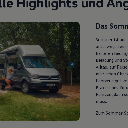
lle Highlights und An
Das Somm
Sommer ist auch
unterwegs sein 
härteren Bedingu
Beladung und St
Alltag, auf Reis
nützlichen Check
Fahrzeug gut vor
Praktisches Zub
Fahrzeugdach sch
muss.
Zum Sommer-Sp