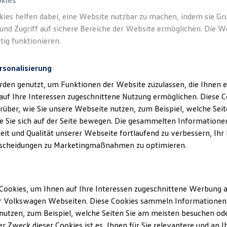
okies
kies helfen dabei, eine Website nutzbar zu machen, indem sie G
Verantwort
und Zugriff auf sichere Bereiche der Website ermöglichen. Die W
GmbH
(
Im
tig funktionieren.
rsonalisierung
rden genutzt, um Funktionen der Website zuzulassen, die Ihnen e
auf Ihre Interessen zugeschnittene Nutzung ermöglichen. Diese
über, wie Sie unsere Webseite nutzen, zum Beispiel, welche Sei
 Sie sich auf der Seite bewegen. Die gesammelten Informationen
eit und Qualität unserer Webseite fortlaufend zu verbessern, Ihr
scheidungen zu Marketingmaßnahmen zu optimieren.
Unsere Abteilungen
Cookies, um Ihnen auf Ihre Interessen zugeschnittene Werbung a
Montag
-
Freitag
07:30
-
18:30
Uhr
r Volkswagen Webseiten. Diese Cookies sammeln Informationen 
Bochum
Samstag
09:00
-
14:00
Uhr
utzen, zum Beispiel, welche Seiten Sie am meisten besuchen oder
r Zweck dieser Cookies ist es, Ihnen für Sie relevantere und an I