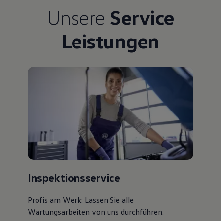
Bulli Magazin
Unsere
Service
Fahrzeugabholung ab Werk
Uptime
Leistungen
Inspektionsservice
Profis am Werk: Lassen Sie alle
Wartungsarbeiten von uns durchführen.