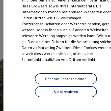
sind. Dies basiert auf einer eindeutigen Identifikatio
Digitales Bordbuch
Ihres Browsers sowie Ihres Internetgeräts. Die
Volkswagen Economy
Fahrerassistenz- und Sicherheitssysteme
Informationen können mit anderen Webseiten oder
Kontrollleuchten
Service
Kurzfahrprofile und Ölverdünnung
Seiten Dritter, wie z.B. Volkswagen
Batterieverordnung
Konzerngesellschaften oder Werbetreibenden, getei
XTL-Dieselkraftstoff
werden, sodass Ihnen auch auf anderen Webseiten
Ersatzteile und Betriebsflüssigkeiten
Aktuelle Highlights
Original Zubehör und Lifestyle Produkte
relevante Werbung angezeigt werden kann. Wir nut
myVolkswagen
die Dienste eines Dritten für die Verarbeitung solche
myVolkswagen Business
und Angebote
Daten zu Marketing Zwecken. Diese Cookies werden
Elektrisch & Autonom
Elektro - & Hybridfahrzeuge
soweit dies zweckdienlich ist, oftmals mit
Unser Ansatz
Seitenfunktionalitäten von Dritten verlinkt.
Klimafreundlicher Strom
Reichweite & Ladelösungen
Reichweitensimulator
Ladezeitensimulator
Ladelösungen für Privatkunden
Optionale Cookies ablehnen
Ladelösungen für Gewerbekunden
Wallbox und Ladekabel
Alle Akzeptieren
Bidirektionales Laden
Förderung & Kosten der Elektrofahrzeuge
Fördermöglichkeiten für Privatkunden
Fördermöglichkeiten für Gewerbekunden
Kostensimulator