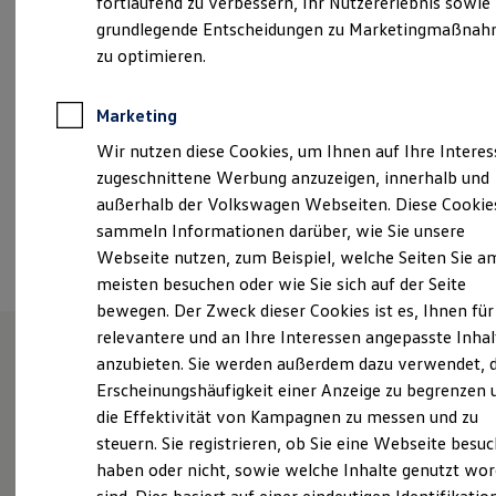
fortlaufend zu verbessern, Ihr Nutzererlebnis sowie
Samstag
08:00
-
12:00
Uhr
Kfz-Versicherung für Nutzfahrzeuge
grundlegende Entscheidungen zu Marketingmaßna
Restschuldversicherung
Wartungsverträge
zu optimieren.
info@autohausweinhold.de
Besitzer & Service
Reparatur & Service
+49 371 374340
Sommer-Special
Marketing
Reparatur, Pflege & Inspektion
Wir nutzen diese Cookies, um Ihnen auf Ihre Intere
Servicetermin anfragen
Service-Vorteile bei Volkswagen Nutzfahrzeuge
Ansprechpartner
zugeschnittene Werbung anzuzeigen, innerhalb und
ServicePlus
außerhalb der Volkswagen Webseiten. Diese Cookie
Economy Service
sammeln Informationen darüber, wie Sie unsere
Räder & Reifen Service
Termin vereinbaren
Ersatzfahrzeuge
Webseite nutzen, zum Beispiel, welche Seiten Sie a
Notdienst und Pannenhilfe
meisten besuchen oder wie Sie sich auf der Seite
Software, Konnektivität & Apps
bewegen. Der Zweck dieser Cookies ist es, Ihnen für
California App
VW Connect für Ihren ID. Buzz
relevantere und an Ihre Interessen angepasste Inhal
VW Connect für Ihren Transporter/Caravelle
anzubieten. Sie werden außerdem dazu verwendet, d
VW Connect für Ihren Amarok
Unsere Leistungen
im
Erscheinungshäufigkeit einer Anzeige zu begrenzen 
VW Connect für andere Modelle
Connect Pro
die Effektivität von Kampagnen zu messen und zu
Überblick
Fleet Interface Data
steuern. Sie registrieren, ob Sie eine Webseite besuc
Multistop Pathfinder
haben oder nicht, sowie welche Inhalte genutzt wo
Übersicht Software Updates
Service
Hilfreiches für Besitzer