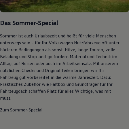
Autonomes Fahren
Mehr zum ID. Buzz
Online Beratung
California Welt
Das Sommer-Special
California Club
California Magazin & Ratgeber
Vanlife
Sommer ist auch Urlaubszeit und heißt für viele Menschen
Ratgeber
unterwegs sein – für Ihr Volkswagen Nutzfahrzeug oft unter
Routen & Reisen
härteren Bedingungen als sonst. Hitze, lange Touren, volle
California Reisen & Erlebnisse
California App
Beladung und Stop-and-go fordern Material und Technik im
California Lifestyle & Zubehör
Alltag, auf Reisen oder auch im Arbeitseinsatz. Mit unserem
Übernachten im California
nützlichen Checks und Original Teilen bringen wir Ihr
Marke
Unternehmen
Fahrzeug gut vorbereitet in die warme Jahreszeit. Dazu:
Karriere
Praktisches Zubehör wie Faltbox und Grundträger für Ihr
Karriere im Unternehmen
Fahrzeugdach schaffen Platz für alles Wichtige, was mit
Karriere im Autohaus
Nachhaltigkeit
muss.
Kunden
Gesellschaft
Zum Sommer-Special
Natur
Events
Rückblick VW Bus Festival 2023
75 Jahre Bulli Jubiläum