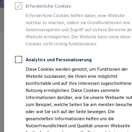
Rettungsdienste
Erforderliche Cookies
ONE Business ID Vorteile
Fahrzeugsuche & Marktplatz
Erforderliche Cookies helfen dabei, eine Website
Fahrzeugsuche
nutzbar zu machen, indem sie Grundfunktionen wie
Fahrzeuge online kaufen
Digitaler Marktplatz
Seitennavigation und Zugriff auf sichere Bereiche de
Kauf & Finanzierung
Website ermöglichen. Die Website kann ohne diese
Online-Fahrzeugbewertung
Cookies nicht richtig funktionieren.
Aktionen & Angebote
E-Auto-Förderung
Für Privatkunden
Analytics und Personalisierung
Für Gewerbekunden
Verantwortlich für die Inhalte auf dieser Seite ist die Autohaus
Profi Paket
Diese Cookies werden genutzt, um Funktionen der
Weinhold GmbH
(
Impressum & Rechtliches
)
TopDeal
Website zuzulassen, die Ihnen eine möglichst
Gebrauchtwagen
ProfiPartner für Gebrauchtwagen
komfortable und auf Ihre Interessen zugeschnittene
Zertifizierte Gebrauchtwagen
Unsere 
Nutzung ermöglichen. Diese Cookies sammeln
Finanzierung
Informationen darüber, wie Sie unsere Webseite nu
Für Privatkunden
Für Gewerbekunden
zum Beispiel, welche Seiten Sie am meisten besuch
Leasing
Erzbergerstraße 1a, 09116 Chemnitz
oder wie Sie sich auf der Seite bewegen. Die
Für Privatkunden
gesammelten Informationen helfen uns die
Für Gewerbekunden
Montag
-
Freitag
07:00
-
18:00
Uhr
Versicherungen & Garantien
Nutzerfreundlichkeit und Qualität unserer Webseite
Garantien