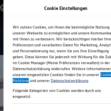
Modelle & Konfigurator
Cookie Einstellungen
Nutzfahrzeuge
Nutzfahrzeugkategorien entdecken
Modelle konfigurieren
Konfiguration laden
Zum
Zum
Modelle vergleichen
Service
Wir nutzen Cookies, um Ihnen die bestmögliche Nutzung
Hauptinhalt
Footer
Vorgängermodelle und Oldtimer
Autohaus Weinhold
springen
springen
unserer Webseite zu ermöglichen und unsere Kommunika
Vorgängermodelle
Oldtimer
mit Ihnen zu verbessern. Wir berücksichtigen hierbei Ihr
Bulli Historie
4.8
|
57 Bewertungen
Präferenzen und verarbeiten Daten für Marketing, Analyt
Branchenlösungen & Gewerbekunden
und Personalisierung nur, wenn Sie uns Ihre Einwilligung
Umbaulösungen und Hersteller finden
Auf- und Umbauten entdecken & konfigurieren
geben. Diese können Sie jederzeit mit Wirkung für die Zu
Groß- und Sonderkunden
im Cookie Manager (Meine Präferenzen verwalten) in der
Großkunden
Datenschutzerklärung widerrufen. Weitere Informatione
Kommunen & Behörden
Journalisten
unseren eingesetzten Cookies finden Sie in unserer
Cooki
Sportvereine
Richtlinie
und unserer
Datenschutzerklärung
.
Branchenlösungen
Bau & Handwerk
Folgende Kategorien von Cookies werden durch uns
Gewerbliche Personenbeförderung
Service & mobile Werkstätten
eingesetzt:
Kurier, Logistik & Handel
Kühlfahrzeuge
Feuerwehr