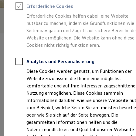
Rettungsdienste
Erforderliche Cookies
ONE Business ID Vorteile
Fahrzeugsuche & Marktplatz
Erforderliche Cookies helfen dabei, eine Website
Fahrzeugsuche
nutzbar zu machen, indem sie Grundfunktionen wie
Fahrzeuge online kaufen
Digitaler Marktplatz
Seitennavigation und Zugriff auf sichere Bereiche de
Kauf & Finanzierung
Website ermöglichen. Die Website kann ohne diese
Online-Fahrzeugbewertung
Cookies nicht richtig funktionieren.
Aktionen & Angebote
E-Auto-Förderung
Für Privatkunden
Analytics und Personalisierung
Für Gewerbekunden
Verantwortlich für die Inhalte auf dieser Seite ist die Autohaus
Profi Paket
Diese Cookies werden genutzt, um Funktionen der
Vollmer GmbH
(
Impressum & Rechtliches
)
TopDeal
Website zuzulassen, die Ihnen eine möglichst
Gebrauchtwagen
ProfiPartner für Gebrauchtwagen
komfortable und auf Ihre Interessen zugeschnittene
Zertifizierte Gebrauchtwagen
Unsere 
Nutzung ermöglichen. Diese Cookies sammeln
Finanzierung
Informationen darüber, wie Sie unsere Webseite nu
Für Privatkunden
Für Gewerbekunden
zum Beispiel, welche Seiten Sie am meisten besuch
Leasing
Bundesstraße 5, 79379 Müllheim
oder wie Sie sich auf der Seite bewegen. Die
Für Privatkunden
gesammelten Informationen helfen uns die
Für Gewerbekunden
Montag
-
Freitag
07:15
-
18:00
Uhr
Versicherungen & Garantien
Nutzerfreundlichkeit und Qualität unserer Webseite
Garantien