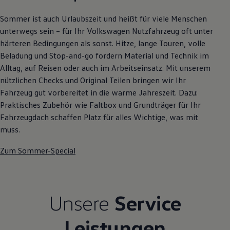
Autonomes Fahren
Mehr zum ID. Buzz
Sommer ist auch Urlaubszeit und heißt für viele Menschen
Online Beratung
unterwegs sein – für Ihr Volkswagen Nutzfahrzeug oft unter
California Welt
härteren Bedingungen als sonst. Hitze, lange Touren, volle
California Club
California Magazin & Ratgeber
Beladung und Stop-and-go fordern Material und Technik im
Vanlife
Alltag, auf Reisen oder auch im Arbeitseinsatz. Mit unserem
Ratgeber
nützlichen Checks und Original Teilen bringen wir Ihr
Routen & Reisen
California Reisen & Erlebnisse
Fahrzeug gut vorbereitet in die warme Jahreszeit. Dazu:
California App
Praktisches Zubehör wie Faltbox und Grundträger für Ihr
California Lifestyle & Zubehör
Fahrzeugdach schaffen Platz für alles Wichtige, was mit
Übernachten im California
Marke
muss.
Unternehmen
Karriere
Zum Sommer-Special
Karriere im Unternehmen
Karriere im Autohaus
Nachhaltigkeit
Kunden
Gesellschaft
Unsere
Service
Natur
Events
Leistungen
Rückblick VW Bus Festival 2023
75 Jahre Bulli Jubiläum