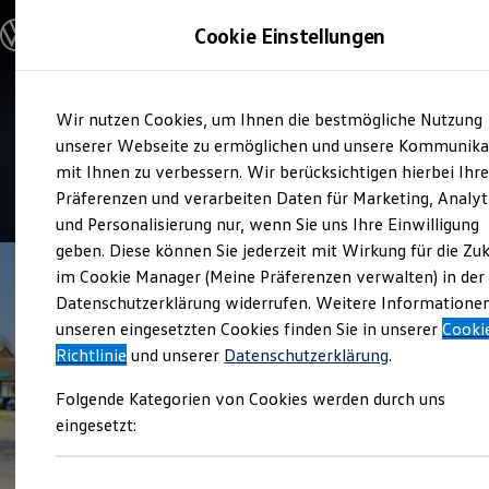
Modelle & Konfigurator
Cookie Einstellungen
Nutzfahrzeuge
Nutzfahrzeugkategorien entdecken
Modelle konfigurieren
Konfiguration laden
Zum
Zum
Modelle vergleichen
Service
Wir nutzen Cookies, um Ihnen die bestmögliche Nutzung
Hauptinhalt
Footer
Vorgängermodelle und Oldtimer
Autohaus Vollmer
springen
springen
unserer Webseite zu ermöglichen und unsere Kommunika
Vorgängermodelle
Oldtimer
mit Ihnen zu verbessern. Wir berücksichtigen hierbei Ihr
Bulli Historie
4.4
|
17 Bewertungen
Präferenzen und verarbeiten Daten für Marketing, Analyt
Branchenlösungen & Gewerbekunden
und Personalisierung nur, wenn Sie uns Ihre Einwilligung
Umbaulösungen und Hersteller finden
Auf- und Umbauten entdecken & konfigurieren
geben. Diese können Sie jederzeit mit Wirkung für die Zu
Groß- und Sonderkunden
im Cookie Manager (Meine Präferenzen verwalten) in der
Großkunden
Datenschutzerklärung widerrufen. Weitere Informatione
Kommunen & Behörden
Journalisten
unseren eingesetzten Cookies finden Sie in unserer
Cooki
Sportvereine
Richtlinie
und unserer
Datenschutzerklärung
.
Branchenlösungen
Bau & Handwerk
Folgende Kategorien von Cookies werden durch uns
Gewerbliche Personenbeförderung
Service & mobile Werkstätten
eingesetzt:
Kurier, Logistik & Handel
Kühlfahrzeuge
Feuerwehr