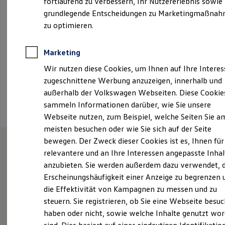
fortlaufend zu verbessern, Ihr Nutzererlebnis sowie
Kfz-Versicherung für Nutzfahrzeuge
grundlegende Entscheidungen zu Marketingmaßna
info@autohaus-vollmer.de
Restschuldversicherung
Wartungsverträge
zu optimieren.
Besitzer & Service
+49 7631 17760
Reparatur & Service
Sommer-Special
Marketing
Reparatur, Pflege & Inspektion
Ansprechpartner
Wir nutzen diese Cookies, um Ihnen auf Ihre Intere
Servicetermin anfragen
Service-Vorteile bei Volkswagen Nutzfahrzeuge
zugeschnittene Werbung anzuzeigen, innerhalb und
ServicePlus
außerhalb der Volkswagen Webseiten. Diese Cookie
Termin vereinbaren
Economy Service
sammeln Informationen darüber, wie Sie unsere
Räder & Reifen Service
Ersatzfahrzeuge
Webseite nutzen, zum Beispiel, welche Seiten Sie a
Notdienst und Pannenhilfe
meisten besuchen oder wie Sie sich auf der Seite
Software, Konnektivität & Apps
bewegen. Der Zweck dieser Cookies ist es, Ihnen für
California App
VW Connect für Ihren ID. Buzz
relevantere und an Ihre Interessen angepasste Inhal
VW Connect für Ihren Transporter/Caravelle
Unsere Leistungen
im
anzubieten. Sie werden außerdem dazu verwendet, d
VW Connect für Ihren Amarok
Überblick
Erscheinungshäufigkeit einer Anzeige zu begrenzen 
VW Connect für andere Modelle
Connect Pro
die Effektivität von Kampagnen zu messen und zu
Fleet Interface Data
steuern. Sie registrieren, ob Sie eine Webseite besuc
Multistop Pathfinder
Service
haben oder nicht, sowie welche Inhalte genutzt wo
Übersicht Software Updates
Hilfreiches für Besitzer