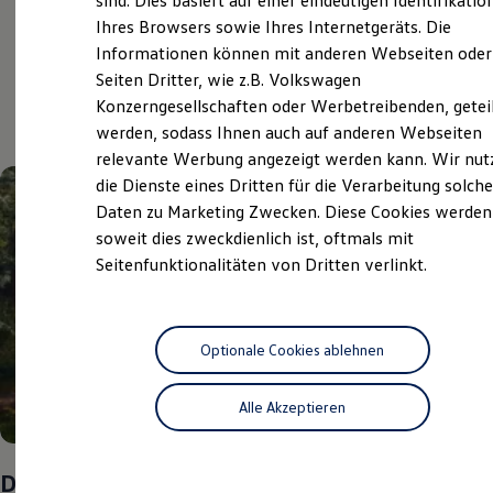
sind. Dies basiert auf einer eindeutigen Identifikatio
Digitales Bordbuch
Ihres Browsers sowie Ihres Internetgeräts. Die
Fahrerassistenz- und Sicherheitssysteme
Aktuelle Highlights
Informationen können mit anderen Webseiten oder
Kontrollleuchten
Kurzfahrprofile und Ölverdünnung
Seiten Dritter, wie z.B. Volkswagen
Batterieverordnung
und Angebote
Konzerngesellschaften oder Werbetreibenden, getei
XTL-Dieselkraftstoff
werden, sodass Ihnen auch auf anderen Webseiten
Ersatzteile und Betriebsflüssigkeiten
Original Zubehör und Lifestyle Produkte
relevante Werbung angezeigt werden kann. Wir nut
myVolkswagen
die Dienste eines Dritten für die Verarbeitung solche
myVolkswagen Business
Daten zu Marketing Zwecken. Diese Cookies werden
Elektrisch & Autonom
Elektro - & Hybridfahrzeuge
soweit dies zweckdienlich ist, oftmals mit
Unser Ansatz
Seitenfunktionalitäten von Dritten verlinkt.
Klimafreundlicher Strom
Reichweite & Ladelösungen
Reichweitensimulator
Ladezeitensimulator
Ladelösungen für Privatkunden
Optionale Cookies ablehnen
Ladelösungen für Gewerbekunden
Wallbox und Ladekabel
Alle Akzeptieren
Bidirektionales Laden
Förderung & Kosten der Elektrofahrzeuge
Fördermöglichkeiten für Privatkunden
Fördermöglichkeiten für Gewerbekunden
Das Sommer-Special
Kostensimulator