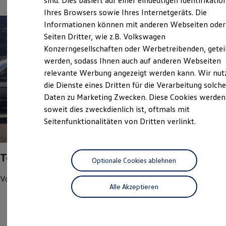
sind. Dies basiert auf einer eindeutigen Identifikatio
Digitales Bordbuch
Ihres Browsers sowie Ihres Internetgeräts. Die
Fahrerassistenz- und Sicherheitssysteme
Informationen können mit anderen Webseiten oder
Kontrollleuchten
Kurzfahrprofile und Ölverdünnung
Seiten Dritter, wie z.B. Volkswagen
Batterieverordnung
Konzerngesellschaften oder Werbetreibenden, getei
XTL-Dieselkraftstoff
werden, sodass Ihnen auch auf anderen Webseiten
Ersatzteile und Betriebsflüssigkeiten
Original Zubehör und Lifestyle Produkte
relevante Werbung angezeigt werden kann. Wir nut
myVolkswagen
die Dienste eines Dritten für die Verarbeitung solche
myVolkswagen Business
Daten zu Marketing Zwecken. Diese Cookies werden
Elektrisch & Autonom
Elektro - & Hybridfahrzeuge
soweit dies zweckdienlich ist, oftmals mit
Unser Ansatz
Seitenfunktionalitäten von Dritten verlinkt.
Klimafreundlicher Strom
1
Reichweite & Ladelösungen
Reichweitensimulator
Ladezeitensimulator
Top Service Partner 2025
Ladelösungen für Privatkunden
Optionale Cookies ablehnen
Ladelösungen für Gewerbekunden
Volkswagen
Nutzfahrzeuge
hat uns in den Bereichen
Wallbox und Ladekabel
Alle Akzeptieren
Bidirektionales Laden
Kundenzufriedenheit
Förderung & Kosten der Elektrofahrzeuge
Fördermöglichkeiten für Privatkunden
Werkstatt-Test
Fördermöglichkeiten für Gewerbekunden
Kostensimulator