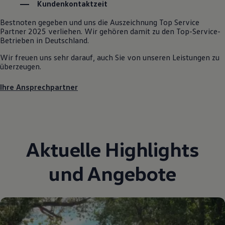
Kundenkontaktzeit
Autonomes Fahren
Mehr zum ID. Buzz
Bestnoten gegeben und uns die Auszeichnung Top Service
Online Beratung
Partner 2025 verliehen. Wir gehören damit zu den Top-Service-
California Welt
Betrieben in Deutschland.
California Club
California Magazin & Ratgeber
Wir freuen uns sehr darauf, auch Sie von unseren Leistungen zu
Vanlife
überzeugen.
Ratgeber
Routen & Reisen
Ihre Ansprechpartner
California Reisen & Erlebnisse
California App
California Lifestyle & Zubehör
Übernachten im California
Marke
Unternehmen
Aktuelle Highlights
Karriere
Karriere im Unternehmen
Karriere im Autohaus
und Angebote
Nachhaltigkeit
Kunden
Gesellschaft
Natur
Events
Rückblick VW Bus Festival 2023
75 Jahre Bulli Jubiläum