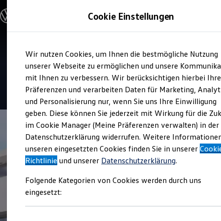
Modelle & Konfigurator
Cookie Einstellungen
Nutzfahrzeuge
Nutzfahrzeugkategorien entdecken
Modelle konfigurieren
Konfiguration laden
Zum
Zum
Modelle vergleichen
Service
Wir nutzen Cookies, um Ihnen die bestmögliche Nutzung
Hauptinhalt
Footer
Vorgängermodelle und Oldtimer
Autohaus Tumbrink
springen
springen
unserer Webseite zu ermöglichen und unsere Kommunika
Vorgängermodelle
Oldtimer
mit Ihnen zu verbessern. Wir berücksichtigen hierbei Ihr
Bulli Historie
4.9
|
49 Bewertungen
Präferenzen und verarbeiten Daten für Marketing, Analyt
Branchenlösungen & Gewerbekunden
und Personalisierung nur, wenn Sie uns Ihre Einwilligung
Umbaulösungen und Hersteller finden
Auf- und Umbauten entdecken & konfigurieren
geben. Diese können Sie jederzeit mit Wirkung für die Zu
Groß- und Sonderkunden
im Cookie Manager (Meine Präferenzen verwalten) in der
Großkunden
Datenschutzerklärung widerrufen. Weitere Informatione
Kommunen & Behörden
Journalisten
unseren eingesetzten Cookies finden Sie in unserer
Cooki
Sportvereine
Richtlinie
und unserer
Datenschutzerklärung
.
Branchenlösungen
Bau & Handwerk
Folgende Kategorien von Cookies werden durch uns
Gewerbliche Personenbeförderung
Service & mobile Werkstätten
eingesetzt:
Kurier, Logistik & Handel
Kühlfahrzeuge
Feuerwehr