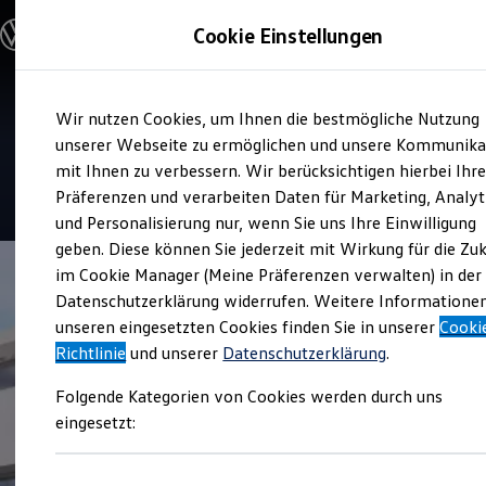
Modelle & Konfigurator
Cookie Einstellungen
Nutzfahrzeuge
Nutzfahrzeugkategorien entdecken
Modelle konfigurieren
Konfiguration laden
Zum
Zum
Modelle vergleichen
Service
Wir nutzen Cookies, um Ihnen die bestmögliche Nutzung
Hauptinhalt
Footer
Vorgängermodelle und Oldtimer
Autohaus Thomsen
springen
springen
unserer Webseite zu ermöglichen und unsere Kommunika
Vorgängermodelle
Oldtimer
mit Ihnen zu verbessern. Wir berücksichtigen hierbei Ihr
Bulli Historie
4.6
|
29 Bewertungen
Präferenzen und verarbeiten Daten für Marketing, Analyt
Branchenlösungen & Gewerbekunden
und Personalisierung nur, wenn Sie uns Ihre Einwilligung
Umbaulösungen und Hersteller finden
Auf- und Umbauten entdecken & konfigurieren
geben. Diese können Sie jederzeit mit Wirkung für die Zu
Groß- und Sonderkunden
im Cookie Manager (Meine Präferenzen verwalten) in der
Großkunden
Datenschutzerklärung widerrufen. Weitere Informatione
Kommunen & Behörden
Journalisten
unseren eingesetzten Cookies finden Sie in unserer
Cooki
Sportvereine
Richtlinie
und unserer
Datenschutzerklärung
.
Branchenlösungen
Bau & Handwerk
Folgende Kategorien von Cookies werden durch uns
Gewerbliche Personenbeförderung
Service & mobile Werkstätten
eingesetzt:
Kurier, Logistik & Handel
Kühlfahrzeuge
Feuerwehr