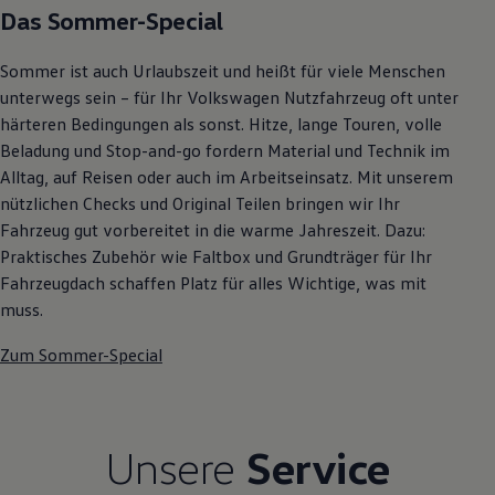
Das Sommer-Special
Autonomes Fahren
Mehr zum ID. Buzz
Online Beratung
Sommer ist auch Urlaubszeit und heißt für viele Menschen
California Welt
California Club
unterwegs sein – für Ihr Volkswagen Nutzfahrzeug oft unter
California Magazin & Ratgeber
härteren Bedingungen als sonst. Hitze, lange Touren, volle
Vanlife
Beladung und Stop-and-go fordern Material und Technik im
Ratgeber
Routen & Reisen
Alltag, auf Reisen oder auch im Arbeitseinsatz. Mit unserem
California Reisen & Erlebnisse
nützlichen Checks und Original Teilen bringen wir Ihr
California App
Fahrzeug gut vorbereitet in die warme Jahreszeit. Dazu:
California Lifestyle & Zubehör
Übernachten im California
Praktisches Zubehör wie Faltbox und Grundträger für Ihr
Marke
Fahrzeugdach schaffen Platz für alles Wichtige, was mit
Unternehmen
muss.
Karriere
Karriere im Unternehmen
Zum Sommer-Special
Karriere im Autohaus
Nachhaltigkeit
Kunden
Gesellschaft
Natur
Unsere
Service
Events
Rückblick VW Bus Festival 2023
75 Jahre Bulli Jubiläum