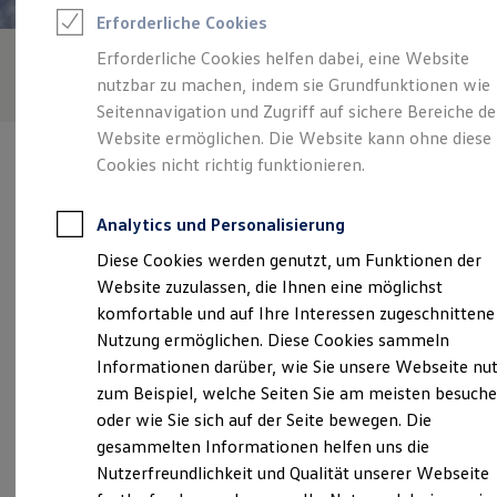
Rettungsdienste
Erforderliche Cookies
ONE Business ID Vorteile
Fahrzeugsuche & Marktplatz
Erforderliche Cookies helfen dabei, eine Website
Fahrzeugsuche
nutzbar zu machen, indem sie Grundfunktionen wie
Fahrzeuge online kaufen
Digitaler Marktplatz
Seitennavigation und Zugriff auf sichere Bereiche de
Kauf & Finanzierung
Website ermöglichen. Die Website kann ohne diese
Online-Fahrzeugbewertung
Cookies nicht richtig funktionieren.
Aktionen & Angebote
E-Auto-Förderung
Für Privatkunden
Analytics und Personalisierung
Für Gewerbekunden
Verantwortlich für die Inhalte auf dieser Seite ist die Autohaus
Profi Paket
Diese Cookies werden genutzt, um Funktionen der
Thomsen GmbH
(
Impressum & Rechtliches
)
TopDeal
Website zuzulassen, die Ihnen eine möglichst
Gebrauchtwagen
ProfiPartner für Gebrauchtwagen
komfortable und auf Ihre Interessen zugeschnittene
Zertifizierte Gebrauchtwagen
Unsere 
Nutzung ermöglichen. Diese Cookies sammeln
Finanzierung
Informationen darüber, wie Sie unsere Webseite nu
Für Privatkunden
Für Gewerbekunden
zum Beispiel, welche Seiten Sie am meisten besuch
Leasing
Werkstraße 2, 24848 Kropp
oder wie Sie sich auf der Seite bewegen. Die
Für Privatkunden
gesammelten Informationen helfen uns die
Für Gewerbekunden
Montag
-
Freitag
07:30
-
18:00
Uhr
Versicherungen & Garantien
Nutzerfreundlichkeit und Qualität unserer Webseite
Garantien