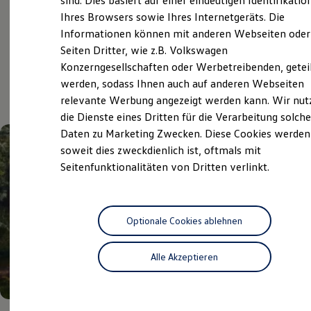
sind. Dies basiert auf einer eindeutigen Identifikatio
Digitales Bordbuch
Ihres Browsers sowie Ihres Internetgeräts. Die
Fahrerassistenz- und Sicherheitssysteme
Informationen können mit anderen Webseiten oder
Kontrollleuchten
Kurzfahrprofile und Ölverdünnung
Aktuelle Highlights
Seiten Dritter, wie z.B. Volkswagen
Batterieverordnung
Konzerngesellschaften oder Werbetreibenden, getei
XTL-Dieselkraftstoff
und Angebote
werden, sodass Ihnen auch auf anderen Webseiten
Ersatzteile und Betriebsflüssigkeiten
Original Zubehör und Lifestyle Produkte
relevante Werbung angezeigt werden kann. Wir nut
myVolkswagen
die Dienste eines Dritten für die Verarbeitung solche
myVolkswagen Business
Daten zu Marketing Zwecken. Diese Cookies werden
Elektrisch & Autonom
Elektro - & Hybridfahrzeuge
soweit dies zweckdienlich ist, oftmals mit
Unser Ansatz
Seitenfunktionalitäten von Dritten verlinkt.
Klimafreundlicher Strom
Reichweite & Ladelösungen
Reichweitensimulator
Ladezeitensimulator
Ladelösungen für Privatkunden
Optionale Cookies ablehnen
Ladelösungen für Gewerbekunden
Wallbox und Ladekabel
Alle Akzeptieren
Bidirektionales Laden
Förderung & Kosten der Elektrofahrzeuge
Fördermöglichkeiten für Privatkunden
Fördermöglichkeiten für Gewerbekunden
Kostensimulator