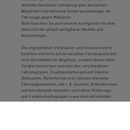
aktuellen deutschen Lieferprogramm abweichen.
Abgebildet sind teilweise Sonderausstattungen der
Fahrzeuge gegen Mehrpreis.
Bitte beachten Sie auch unseren Konfigurator für eine
Übersicht der aktuell verfügbaren Modelle und
Ausstattungen.
Die angegebenen Verbrauchs- und Emissionswerte
beziehen sich nicht auf ein einzelnes Fahrzeug und sind
nicht Bestandteil des Angebots, sondern dienen allein
Vergleichszwecken zwischen den verschiedenen
Fahrzeugtypen. Zusatzausstattungen und Zubehör
(Anbauteile, Reifenformat usw.) können relevante
Fahrzeugparameter, wie
z. B.
Gewicht, Rollwiderstand
und Aerodynamik verändern und neben Witterungs-
und Verkehrsbedingungen sowie dem individuellen
Fahrverhalten den Kraftstoffverbrauch, den
Stromverbrauch, die CO₂-Emissionen und die
Fahrleistungswerte eines Fahrzeugs beeinflussen.
Weitere Informationen zum offiziellen