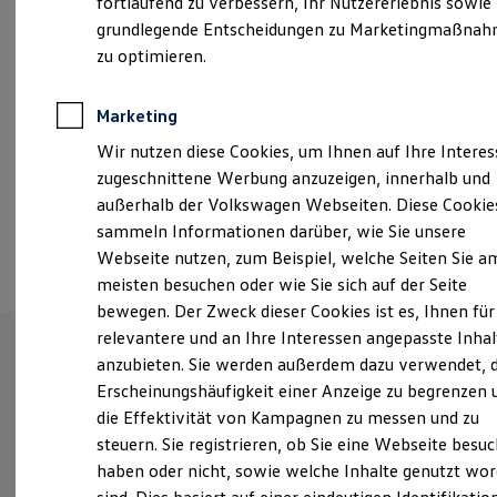
fortlaufend zu verbessern, Ihr Nutzererlebnis sowie
Samstag
09:00
-
13:00
Uhr
Kfz-Versicherung für Nutzfahrzeuge
grundlegende Entscheidungen zu Marketingmaßna
Restschuldversicherung
Wartungsverträge
zu optimieren.
info@azf-gruppe.de
Besitzer & Service
Reparatur & Service
+49 4624 80450
Sommer-Special
Marketing
Reparatur, Pflege & Inspektion
Wir nutzen diese Cookies, um Ihnen auf Ihre Intere
Servicetermin anfragen
Service-Vorteile bei Volkswagen Nutzfahrzeuge
Ansprechpartner
zugeschnittene Werbung anzuzeigen, innerhalb und
ServicePlus
außerhalb der Volkswagen Webseiten. Diese Cookie
Economy Service
sammeln Informationen darüber, wie Sie unsere
Räder & Reifen Service
Termin vereinbaren
Ersatzfahrzeuge
Webseite nutzen, zum Beispiel, welche Seiten Sie a
Notdienst und Pannenhilfe
meisten besuchen oder wie Sie sich auf der Seite
Software, Konnektivität & Apps
bewegen. Der Zweck dieser Cookies ist es, Ihnen für
California App
VW Connect für Ihren ID. Buzz
relevantere und an Ihre Interessen angepasste Inhal
VW Connect für Ihren Transporter/Caravelle
anzubieten. Sie werden außerdem dazu verwendet, d
VW Connect für Ihren Amarok
Unsere Leistungen
im
Erscheinungshäufigkeit einer Anzeige zu begrenzen 
VW Connect für andere Modelle
Connect Pro
die Effektivität von Kampagnen zu messen und zu
Überblick
Fleet Interface Data
steuern. Sie registrieren, ob Sie eine Webseite besuc
Multistop Pathfinder
haben oder nicht, sowie welche Inhalte genutzt wo
Übersicht Software Updates
Service
Hilfreiches für Besitzer