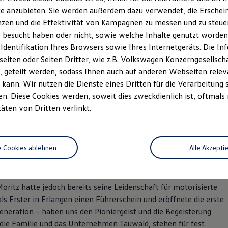
e anzubieten. Sie werden außerdem dazu verwendet, die Erschein
zen und die Effektivität von Kampagnen zu messen und zu steuern
 besucht haben oder nicht, sowie welche Inhalte genutzt worden s
 Identifikation Ihres Browsers sowie Ihres Internetgeräts. Die 
iten oder Seiten Dritter, wie z.B. Volkswagen Konzerngesellsch
 geteilt werden, sodass Ihnen auch auf anderen Webseiten rel
kann. Wir nutzen die Dienste eines Dritten für die Verarbeitung 
. Diese Cookies werden, soweit dies zweckdienlich ist, oftmals
ald Automobile, Ihrem VW-
täten von Dritten verlinkt.
r in Erlangen
e Cookies ablehnen
Alle Akzepti
 an dabei gewesen zu sein. Als unser Groß- bzw. Urgroßvater
en für Nähmaschinen und Fahrräder eröffnete, steckte die
ritz hatte jedoch bereits seine Leidenschaft für motorisierte
s Erster in Erlangen einen Führerschein und eröffnete die erste
Generation – haben uns den Pioniergeist und die Begeisterung
die Familie und das Unternehmen Tauwald, stehen für fest