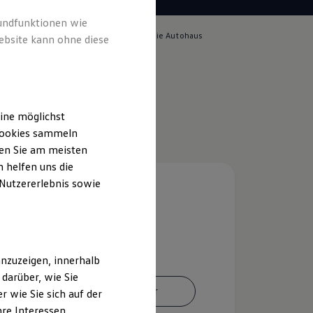
rundfunktionen wie
lich für die Inhalte auf dieser Seite ist die Autohaus
ebsite kann ohne diese
GmbH
(
Impressum & Rechtliches
)
ine möglichst
 Cookies sammeln
ten Sie am meisten
 helfen uns die
 Nutzererlebnis sowie
nzuzeigen, innerhalb
darüber, wie Sie
Ansprechpartner
 wie Sie sich auf der
hre Interessen