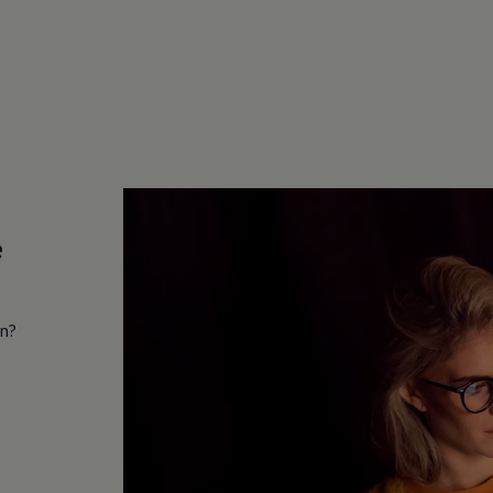
e
in?