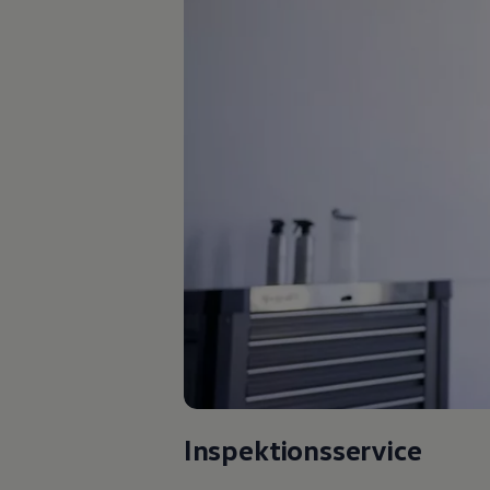
Kostensimulator
Autonomes Fahren
Mehr zum ID. Buzz
Online Beratung
California Welt
California Club
California Magazin & Ratgeber
Vanlife
Ratgeber
Routen & Reisen
California Reisen & Erlebnisse
California App
California Lifestyle & Zubehör
Übernachten im California
Marke
Unternehmen
Karriere
Karriere im Unternehmen
Karriere im Autohaus
Nachhaltigkeit
Kunden
Gesellschaft
Inspektionsservice
Natur
Events
Rückblick VW Bus Festival 2023