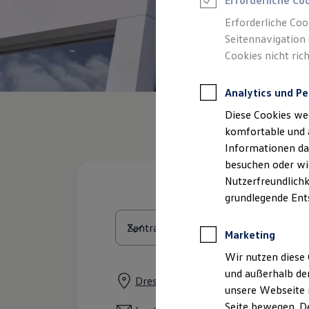
Erforderliche Co
Feuerwehr
Rettungsdienste
Erforderliche Coo
ONE Business ID Vorteile
Seitennavigation 
Fahrzeugsuche & Marktplatz
Cookies nicht rich
Fahrzeugsuche
Fahrzeuge online kaufen
Digitaler Marktplatz
Analytics und Pe
Kauf & Finanzierung
Online-Fahrzeugbewertung
Diese Cookies we
Aktionen & Angebote
E-Auto-Förderung
komfortable und 
Für Privatkunden
Informationen dar
Für Gewerbekunden
besuchen oder wie
Profi Paket
TopDeal
Nutzerfreundlichk
Gebrauchtwagen
grundlegende Ent
ProfiPartner für Gebrauchtwagen
Zertifizierte Gebrauchtwagen
Finanzierung
Marketing
Für Privatkunden
Für Gewerbekunden
Wir nutzen diese 
Leasing
und außerhalb de
Für Privatkunden
Dresdener Straße 15, 91058 Erlang
unsere Webseite n
Für Gewerbekunden
Versicherungen & Garantien
Seite bewegen. De