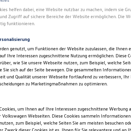
okies
kies helfen dabei, eine Website nutzbar zu machen, indem sie G
Verantwort
und Zugriff auf sichere Bereiche der Website ermöglichen. Die W
Tauwald 
tig funktionieren.
rsonalisierung
rden genutzt, um Funktionen der Website zuzulassen, die Ihnen e
auf Ihre Interessen zugeschnittene Nutzung ermöglichen. Diese
über, wie Sie unsere Webseite nutzen, zum Beispiel, welche Sei
 Sie sich auf der Seite bewegen. Die gesammelten Informationen
eit und Qualität unserer Webseite fortlaufend zu verbessern, Ihr
scheidungen zu Marketingmaßnahmen zu optimieren.
Unsere Abteilungen
Cookies, um Ihnen auf Ihre Interessen zugeschnittene Werbung a
Montag
-
Donnerstag
07:00
-
18:00
Uhr
r Volkswagen Webseiten. Diese Cookies sammeln Informationen 
Freitag
07:00
-
17:00
Uhr
en
utzen, zum Beispiel, welche Seiten Sie am meisten besuchen oder
Samstag
09:00
-
13:00
Uhr
r Zweck dieser Cookies ist es, Ihnen für Sie relevantere und an I