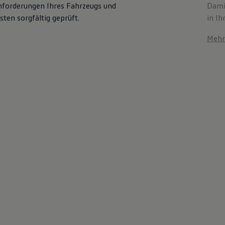
Anforderungen Ihres Fahrzeugs und
Damit
ten sorgfältig geprüft.
in Ih
Mehr