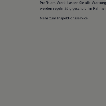
Profis am Werk: Lassen Sie alle Wartun
75 Jahre Bulli Jubiläum
Bulli Magazin
werden regelmäßig geschult. Im Rahmen e
Fahrzeugabholung ab Werk
Mehr zum Inspektionsservice