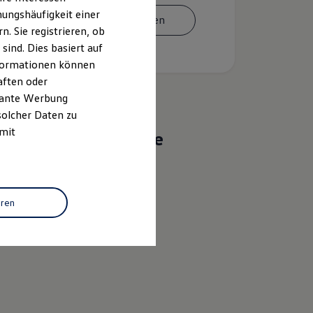
ungshäufigkeit einer
Termin vereinbaren
. Sie registrieren, ob
ind. Dies basiert auf
Informationen können
aften oder
evante Werbung
solcher Daten zu
 mit
Das sind unsere
Leistungen
Service
eren