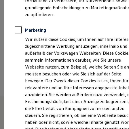
fortlaufend zu verbessern, Ihr Nutzererlebnis sowie
Kfz-Versicherung für Nutzfahrzeuge
Montag
-
Freitag
07:00
-
18:00
Uhr
grundlegende Entscheidungen zu Marketingmaßna
Restschuldversicherung
Wartungsverträge
zu optimieren.
Samstag
08:00
-
12:00
Uhr
Besitzer & Service
Reparatur & Service
Sommer-Special
Marketing
kreuzwertheim@spindler-gruppe.de
Reparatur, Pflege & Inspektion
Wir nutzen diese Cookies, um Ihnen auf Ihre Intere
Servicetermin anfragen
+49 9342 92500
Service-Vorteile bei Volkswagen Nutzfahrzeuge
zugeschnittene Werbung anzuzeigen, innerhalb und
ServicePlus
außerhalb der Volkswagen Webseiten. Diese Cookie
Economy Service
sammeln Informationen darüber, wie Sie unsere
Räder & Reifen Service
Ansprechpartner
Ersatzfahrzeuge
Webseite nutzen, zum Beispiel, welche Seiten Sie a
Notdienst und Pannenhilfe
meisten besuchen oder wie Sie sich auf der Seite
Software, Konnektivität & Apps
Termin vereinbaren
bewegen. Der Zweck dieser Cookies ist es, Ihnen für
California App
VW Connect für Ihren ID. Buzz
relevantere und an Ihre Interessen angepasste Inhal
VW Connect für Ihren Transporter/Caravelle
anzubieten. Sie werden außerdem dazu verwendet, d
VW Connect für Ihren Amarok
Erscheinungshäufigkeit einer Anzeige zu begrenzen 
VW Connect für andere Modelle
Connect Pro
die Effektivität von Kampagnen zu messen und zu
Fleet Interface Data
Unsere Leistungen
im
steuern. Sie registrieren, ob Sie eine Webseite besuc
Multistop Pathfinder
haben oder nicht, sowie welche Inhalte genutzt wo
Übersicht Software Updates
Überblick
Hilfreiches für Besitzer