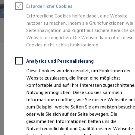
Rettungsdienste
Erforderliche Cookies
ONE Business ID Vorteile
Fahrzeugsuche & Marktplatz
Erforderliche Cookies helfen dabei, eine Website
Fahrzeugsuche
nutzbar zu machen, indem sie Grundfunktionen wie
Fahrzeuge online kaufen
Digitaler Marktplatz
Seitennavigation und Zugriff auf sichere Bereiche de
Kauf & Finanzierung
Website ermöglichen. Die Website kann ohne diese
Online-Fahrzeugbewertung
Cookies nicht richtig funktionieren.
Aktionen & Angebote
E-Auto-Förderung
Für Privatkunden
Analytics und Personalisierung
Für Gewerbekunden
Profi Paket
Diese Cookies werden genutzt, um Funktionen der
TopDeal
Verantwortlich für die Inhalte auf dieser Seite ist die Autohaus
Website zuzulassen, die Ihnen eine möglichst
Gebrauchtwagen
Spindler Kreuzwertheim GmbH - Co. KG
ProfiPartner für Gebrauchtwagen
komfortable und auf Ihre Interessen zugeschnittene
(
Impressum & Rechtliches
)
Zertifizierte Gebrauchtwagen
Nutzung ermöglichen. Diese Cookies sammeln
Finanzierung
Informationen darüber, wie Sie unsere Webseite nu
Für Privatkunden
Für Gewerbekunden
zum Beispiel, welche Seiten Sie am meisten besuch
Unsere 
Leasing
oder wie Sie sich auf der Seite bewegen. Die
Für Privatkunden
gesammelten Informationen helfen uns die
Für Gewerbekunden
Versicherungen & Garantien
Nutzerfreundlichkeit und Qualität unserer Webseite
Haslocher Straße 23, 97892 Kreuzwertheim
Garantien