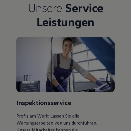
Unsere
Service
Bulli Magazin
Fahrzeugabholung ab Werk
Uptime
Leistungen
Inspektionsservice
Profis am Werk: Lassen Sie alle
Wartungsarbeiten von uns durchführen.
Unsere Mitarbeiter kennen die