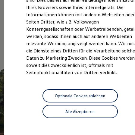
sind. Dies basiert auf einer eindeutigen Identifikatio
Digitales Bordbuch
Ihres Browsers sowie Ihres Internetgeräts. Die
Fahrerassistenz- und Sicherheitssysteme
Service
Informationen können mit anderen Webseiten oder
Kontrollleuchten
Kurzfahrprofile und Ölverdünnung
Seiten Dritter, wie z.B. Volkswagen
Batterieverordnung
Konzerngesellschaften oder Werbetreibenden, getei
XTL-Dieselkraftstoff
Aktuelle Highlights
werden, sodass Ihnen auch auf anderen Webseiten
Ersatzteile und Betriebsflüssigkeiten
Original Zubehör und Lifestyle Produkte
relevante Werbung angezeigt werden kann. Wir nut
myVolkswagen
und Angebote
die Dienste eines Dritten für die Verarbeitung solche
myVolkswagen Business
Daten zu Marketing Zwecken. Diese Cookies werden
Elektrisch & Autonom
Elektro - & Hybridfahrzeuge
soweit dies zweckdienlich ist, oftmals mit
Unser Ansatz
Seitenfunktionalitäten von Dritten verlinkt.
Klimafreundlicher Strom
Reichweite & Ladelösungen
Reichweitensimulator
Ladezeitensimulator
Ladelösungen für Privatkunden
Optionale Cookies ablehnen
Ladelösungen für Gewerbekunden
Wallbox und Ladekabel
Alle Akzeptieren
Bidirektionales Laden
Förderung & Kosten der Elektrofahrzeuge
Fördermöglichkeiten für Privatkunden
Fördermöglichkeiten für Gewerbekunden
Kostensimulator