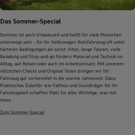
Autonomes Fahren
Mehr zum ID. Buzz
Online Beratung
Das Sommer-Special
California Welt
California Club
California Magazin & Ratgeber
Sommer ist auch Urlaubszeit und heißt für viele Menschen
Vanlife
unterwegs sein – für Ihr Volkswagen Nutzfahrzeug oft unter
Ratgeber
Routen & Reisen
härteren Bedingungen als sonst. Hitze, lange Touren, volle
California Reisen & Erlebnisse
Beladung und Stop-and-go fordern Material und Technik im
California App
Alltag, auf Reisen oder auch im Arbeitseinsatz. Mit unserem
California Lifestyle & Zubehör
Übernachten im California
nützlichen Checks und Original Teilen bringen wir Ihr
Marke
Fahrzeug gut vorbereitet in die warme Jahreszeit. Dazu:
Unternehmen
Praktisches Zubehör wie Faltbox und Grundträger für Ihr
Karriere
Karriere im Unternehmen
Fahrzeugdach schaffen Platz für alles Wichtige, was mit
Karriere im Autohaus
muss.
Nachhaltigkeit
Kunden
Zum Sommer-Special
Gesellschaft
Natur
Events
Rückblick VW Bus Festival 2023
75 Jahre Bulli Jubiläum