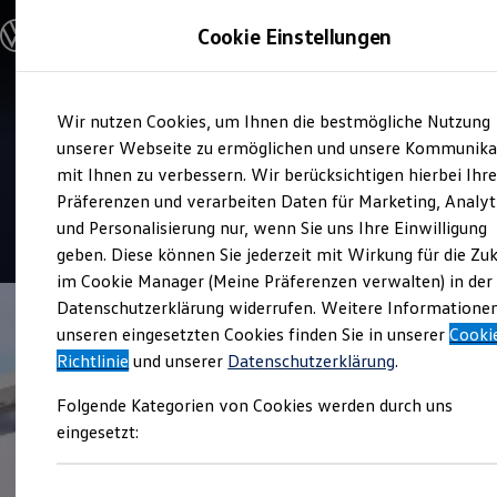
Modelle & Konfigurator
Cookie Einstellungen
Nutzfahrzeuge
Nutzfahrzeugkategorien entdecken
Modelle konfigurieren
Konfiguration laden
Zum
Zum
Modelle vergleichen
Service
Wir nutzen Cookies, um Ihnen die bestmögliche Nutzung
Hauptinhalt
Footer
Vorgängermodelle und Oldtimer
Autohaus Spindler
springen
springen
unserer Webseite zu ermöglichen und unsere Kommunika
Vorgängermodelle
Oldtimer
mit Ihnen zu verbessern. Wir berücksichtigen hierbei Ihr
Kreuzwertheim
Bulli Historie
Präferenzen und verarbeiten Daten für Marketing, Analyt
Branchenlösungen & Gewerbekunden
und Personalisierung nur, wenn Sie uns Ihre Einwilligung
Umbaulösungen und Hersteller finden
4.5
|
38 Bewertungen
Auf- und Umbauten entdecken & konfigurieren
geben. Diese können Sie jederzeit mit Wirkung für die Zu
Groß- und Sonderkunden
im Cookie Manager (Meine Präferenzen verwalten) in der
Großkunden
Datenschutzerklärung widerrufen. Weitere Informatione
Kommunen & Behörden
Journalisten
unseren eingesetzten Cookies finden Sie in unserer
Cooki
Sportvereine
Richtlinie
und unserer
Datenschutzerklärung
.
Branchenlösungen
Bau & Handwerk
Folgende Kategorien von Cookies werden durch uns
Gewerbliche Personenbeförderung
Service & mobile Werkstätten
eingesetzt:
Kurier, Logistik & Handel
Kühlfahrzeuge
Feuerwehr