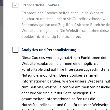
Feuerwehr
Erforderliche Cookies
Rettungsdienste
ONE Business ID Vorteile
Erforderliche Cookies helfen dabei, eine Website
Fahrzeugsuche & Marktplatz
nutzbar zu machen, indem sie Grundfunktionen wie
Fahrzeugsuche
Fahrzeuge online kaufen
Seitennavigation und Zugriff auf sichere Bereiche de
Digitaler Marktplatz
Website ermöglichen. Die Website kann ohne diese
Kauf & Finanzierung
Cookies nicht richtig funktionieren.
Online-Fahrzeugbewertung
Aktionen & Angebote
E-Auto-Förderung
Analytics und Personalisierung
Für Privatkunden
Verantwortlich für die Inhalte auf dieser Seite ist die Autohaus
Für Gewerbekunden
Diese Cookies werden genutzt, um Funktionen der
Ruhe GmbH
(
Impressum & Rechtliches
)
Profi Paket
Website zuzulassen, die Ihnen eine möglichst
TopDeal
Gebrauchtwagen
komfortable und auf Ihre Interessen zugeschnittene
ProfiPartner für Gebrauchtwagen
Unsere 
Nutzung ermöglichen. Diese Cookies sammeln
Zertifizierte Gebrauchtwagen
Informationen darüber, wie Sie unsere Webseite nu
Finanzierung
Für Privatkunden
zum Beispiel, welche Seiten Sie am meisten besuch
Für Gewerbekunden
Quakenbrücker Straße 17, 49413 Dinklage
oder wie Sie sich auf der Seite bewegen. Die
Leasing
gesammelten Informationen helfen uns die
Für Privatkunden
Montag
-
Freitag
07:30
-
18:00
Uhr
Für Gewerbekunden
Nutzerfreundlichkeit und Qualität unserer Webseite
Versicherungen & Garantien