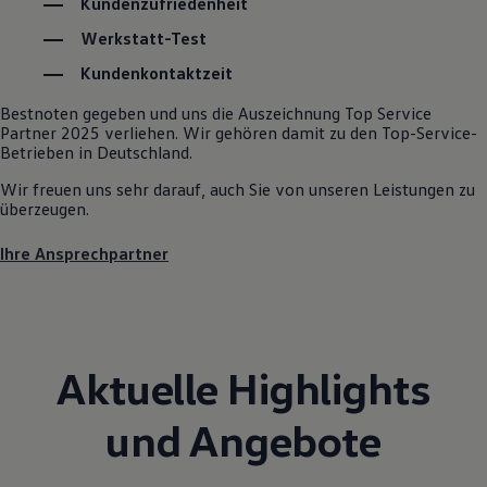
Kundenzufriedenheit
Kostensimulator
Autonomes Fahren
Werkstatt-Test
Mehr zum ID. Buzz
Kundenkontaktzeit
Online Beratung
California Welt
Bestnoten gegeben und uns die Auszeichnung Top Service
California Club
Partner 2025 verliehen. Wir gehören damit zu den Top-Service-
California Magazin & Ratgeber
Betrieben in Deutschland.
Vanlife
Ratgeber
Wir freuen uns sehr darauf, auch Sie von unseren Leistungen zu
Routen & Reisen
überzeugen.
California Reisen & Erlebnisse
California App
California Lifestyle & Zubehör
Ihre Ansprechpartner
Übernachten im California
Marke
Unternehmen
Karriere
Karriere im Unternehmen
Karriere im Autohaus
Aktuelle Highlights
Nachhaltigkeit
Kunden
und Angebote
Gesellschaft
Natur
Events
Rückblick VW Bus Festival 2023