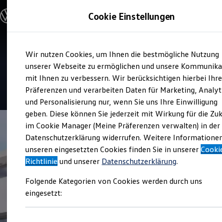
Modelle & Konfigurator
Cookie Einstellungen
Nutzfahrzeuge
Nutzfahrzeugkategorien entdecken
Modelle konfigurieren
Konfiguration laden
Zum
Zum
Modelle vergleichen
Service
Wir nutzen Cookies, um Ihnen die bestmögliche Nutzung
Hauptinhalt
Footer
Vorgängermodelle und Oldtimer
Autohaus Ruhe
springen
springen
unserer Webseite zu ermöglichen und unsere Kommunika
Vorgängermodelle
Oldtimer
mit Ihnen zu verbessern. Wir berücksichtigen hierbei Ihr
Bulli Historie
4.9
|
54 Bewertungen
Präferenzen und verarbeiten Daten für Marketing, Analyt
Branchenlösungen & Gewerbekunden
und Personalisierung nur, wenn Sie uns Ihre Einwilligung
Umbaulösungen und Hersteller finden
Auf- und Umbauten entdecken & konfigurieren
geben. Diese können Sie jederzeit mit Wirkung für die Zu
Groß- und Sonderkunden
im Cookie Manager (Meine Präferenzen verwalten) in der
Großkunden
Datenschutzerklärung widerrufen. Weitere Informatione
Kommunen & Behörden
Journalisten
unseren eingesetzten Cookies finden Sie in unserer
Cooki
Sportvereine
Richtlinie
und unserer
Datenschutzerklärung
.
Branchenlösungen
Bau & Handwerk
Folgende Kategorien von Cookies werden durch uns
Gewerbliche Personenbeförderung
Service & mobile Werkstätten
eingesetzt:
Kurier, Logistik & Handel
Menschen mit Behinderung
Kühlfahrzeuge