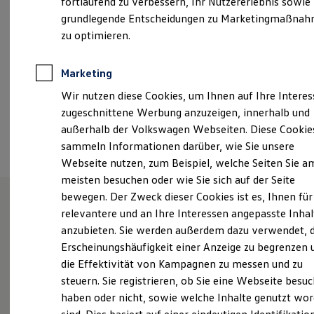
fortlaufend zu verbessern, Ihr Nutzererlebnis sowie
Garantien
grundlegende Entscheidungen zu Marketingmaßna
kontakt@autohaus-ruhe.de
Kfz-Versicherung für Nutzfahrzeuge
Restschuldversicherung
zu optimieren.
Wartungsverträge
+49 4443 507990
Besitzer & Service
Reparatur & Service
Marketing
Sommer-Special
Ansprechpartner
Wir nutzen diese Cookies, um Ihnen auf Ihre Intere
Reparatur, Pflege & Inspektion
Servicetermin anfragen
zugeschnittene Werbung anzuzeigen, innerhalb und
Service-Vorteile bei Volkswagen Nutzfahrzeuge
außerhalb der Volkswagen Webseiten. Diese Cookie
Termin vereinbaren
ServicePlus
sammeln Informationen darüber, wie Sie unsere
Economy Service
Räder & Reifen Service
Webseite nutzen, zum Beispiel, welche Seiten Sie a
Ersatzfahrzeuge
meisten besuchen oder wie Sie sich auf der Seite
Notdienst und Pannenhilfe
bewegen. Der Zweck dieser Cookies ist es, Ihnen für
Software, Konnektivität & Apps
California App
relevantere und an Ihre Interessen angepasste Inhal
VW Connect für Ihren ID. Buzz
Unsere Leistungen
im
anzubieten. Sie werden außerdem dazu verwendet, d
VW Connect für Ihren Transporter/Caravelle
Überblick
Erscheinungshäufigkeit einer Anzeige zu begrenzen 
VW Connect für Ihren Amarok
VW Connect für andere Modelle
die Effektivität von Kampagnen zu messen und zu
Connect Pro
steuern. Sie registrieren, ob Sie eine Webseite besuc
Fleet Interface Data
Service
haben oder nicht, sowie welche Inhalte genutzt wo
Multistop Pathfinder
Übersicht Software Updates
Volkswagen Economy