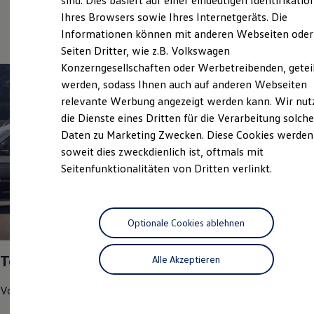
sind. Dies basiert auf einer eindeutigen Identifikatio
Hilfreiches für Besitzer
Service
Ihres Browsers sowie Ihres Internetgeräts. Die
Digitales Bordbuch
Informationen können mit anderen Webseiten oder
Fahrerassistenz- und Sicherheitssysteme
Kontrollleuchten
Seiten Dritter, wie z.B. Volkswagen
Kurzfahrprofile und Ölverdünnung
Konzerngesellschaften oder Werbetreibenden, getei
Batterieverordnung
werden, sodass Ihnen auch auf anderen Webseiten
XTL-Dieselkraftstoff
Ersatzteile und Betriebsflüssigkeiten
relevante Werbung angezeigt werden kann. Wir nut
Original Zubehör und Lifestyle Produkte
die Dienste eines Dritten für die Verarbeitung solche
myVolkswagen
Daten zu Marketing Zwecken. Diese Cookies werden
myVolkswagen Business
Elektrisch & Autonom
soweit dies zweckdienlich ist, oftmals mit
Elektro - & Hybridfahrzeuge
Seitenfunktionalitäten von Dritten verlinkt.
Unser Ansatz
Klimafreundlicher Strom
Reichweite & Ladelösungen
Reichweitensimulator
1
Ladezeitensimulator
Optionale Cookies ablehnen
Ladelösungen für Privatkunden
Ladelösungen für Gewerbekunden
Top Service Partner 2025
Alle Akzeptieren
Wallbox und Ladekabel
Bidirektionales Laden
Förderung & Kosten der Elektrofahrzeuge
Volkswagen
Nutzfahrzeuge
hat uns in den Bereichen
Fördermöglichkeiten für Privatkunden
Fördermöglichkeiten für Gewerbekunden