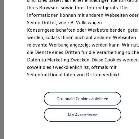
sind. Dies basiert auf einer eindeutigen Identifikatio
Hilfreiches für Besitzer
Ihres Browsers sowie Ihres Internetgeräts. Die
Digitales Bordbuch
Informationen können mit anderen Webseiten oder
Fahrerassistenz- und Sicherheitssysteme
Kontrollleuchten
Unsere
Service
Seiten Dritter, wie z.B. Volkswagen
Kurzfahrprofile und Ölverdünnung
Konzerngesellschaften oder Werbetreibenden, getei
Batterieverordnung
Leistungen
werden, sodass Ihnen auch auf anderen Webseiten
XTL-Dieselkraftstoff
Ersatzteile und Betriebsflüssigkeiten
relevante Werbung angezeigt werden kann. Wir nut
Original Zubehör und Lifestyle Produkte
die Dienste eines Dritten für die Verarbeitung solche
myVolkswagen
Daten zu Marketing Zwecken. Diese Cookies werden
myVolkswagen Business
Elektrisch & Autonom
soweit dies zweckdienlich ist, oftmals mit
Elektro - & Hybridfahrzeuge
Seitenfunktionalitäten von Dritten verlinkt.
Unser Ansatz
Klimafreundlicher Strom
Reichweite & Ladelösungen
Reichweitensimulator
Ladezeitensimulator
Optionale Cookies ablehnen
Ladelösungen für Privatkunden
Ladelösungen für Gewerbekunden
Alle Akzeptieren
Wallbox und Ladekabel
Bidirektionales Laden
Inspektionsservice
Förderung & Kosten der Elektrofahrzeuge
Fördermöglichkeiten für Privatkunden
Fördermöglichkeiten für Gewerbekunden