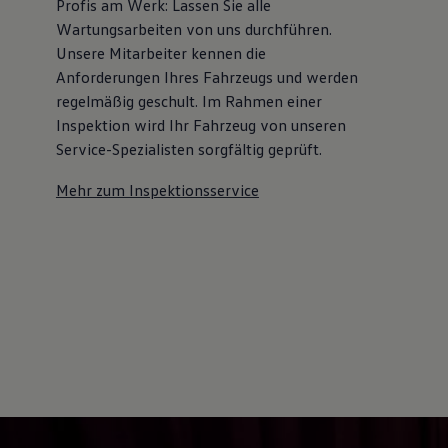
Profis am Werk: Lassen Sie alle
Kostensimulator
Wartungsarbeiten von uns durchführen.
Autonomes Fahren
Mehr zum ID. Buzz
Unsere Mitarbeiter kennen die
Online Beratung
Anforderungen Ihres Fahrzeugs und werden
California Welt
regelmäßig geschult. Im Rahmen einer
California Club
California Magazin & Ratgeber
Inspektion wird Ihr Fahrzeug von unseren
Vanlife
Service-Spezialisten sorgfältig geprüft.
Ratgeber
Routen & Reisen
Mehr zum Inspektionsservice
California Reisen & Erlebnisse
California App
California Lifestyle & Zubehör
Übernachten im California
Marke
Unternehmen
Karriere
Karriere im Unternehmen
Karriere im Autohaus
Nachhaltigkeit
Kunden
Gesellschaft
Natur
Events
Rückblick VW Bus Festival 2023