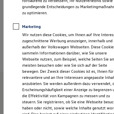
fortlaufend zu verbessern, Ihr Nutzererlebnis sowie
Samstag
09:00
-
12:00
Uhr
Garantien
grundlegende Entscheidungen zu Marketingmaßna
Kfz-Versicherung für Nutzfahrzeuge
Restschuldversicherung
zu optimieren.
info@autohaus-reckziegel.de
Wartungsverträge
Besitzer & Service
+49 4244 919990
Reparatur & Service
Marketing
Sommer-Special
Wir nutzen diese Cookies, um Ihnen auf Ihre Intere
Reparatur, Pflege & Inspektion
Servicetermin anfragen
Ansprechpartner
zugeschnittene Werbung anzuzeigen, innerhalb und
Service-Vorteile bei Volkswagen Nutzfahrzeuge
außerhalb der Volkswagen Webseiten. Diese Cookie
ServicePlus
sammeln Informationen darüber, wie Sie unsere
Economy Service
Termin vereinbaren
Räder & Reifen Service
Webseite nutzen, zum Beispiel, welche Seiten Sie a
Ersatzfahrzeuge
meisten besuchen oder wie Sie sich auf der Seite
Notdienst und Pannenhilfe
bewegen. Der Zweck dieser Cookies ist es, Ihnen für
Software, Konnektivität & Apps
California App
relevantere und an Ihre Interessen angepasste Inhal
VW Connect für Ihren ID. Buzz
anzubieten. Sie werden außerdem dazu verwendet, d
VW Connect für Ihren Transporter/Caravelle
Unsere Leistungen
im
Erscheinungshäufigkeit einer Anzeige zu begrenzen 
VW Connect für Ihren Amarok
VW Connect für andere Modelle
die Effektivität von Kampagnen zu messen und zu
Überblick
Connect Pro
steuern. Sie registrieren, ob Sie eine Webseite besuc
Fleet Interface Data
haben oder nicht, sowie welche Inhalte genutzt wo
Multistop Pathfinder
Service
Übersicht Software Updates