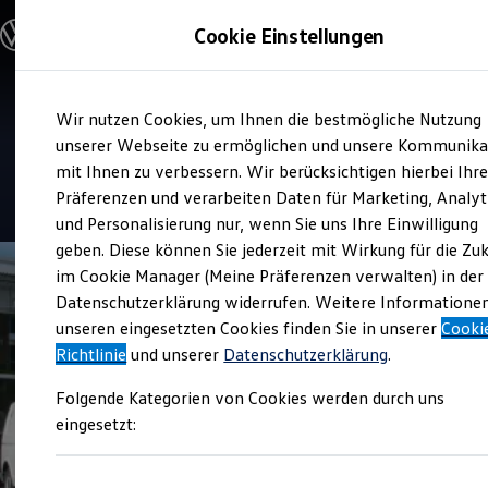
Modelle & Konfigurator
Cookie Einstellungen
Nutzfahrzeuge
Nutzfahrzeugkategorien entdecken
Modelle konfigurieren
Konfiguration laden
Zum
Zum
Modelle vergleichen
Service
Wir nutzen Cookies, um Ihnen die bestmögliche Nutzung
Hauptinhalt
Footer
Vorgängermodelle und Oldtimer
Autohaus Reckziegel
springen
springen
unserer Webseite zu ermöglichen und unsere Kommunika
Vorgängermodelle
Oldtimer
mit Ihnen zu verbessern. Wir berücksichtigen hierbei Ihr
Bulli Historie
Präferenzen und verarbeiten Daten für Marketing, Analyt
Branchenlösungen & Gewerbekunden
und Personalisierung nur, wenn Sie uns Ihre Einwilligung
Umbaulösungen und Hersteller finden
Auf- und Umbauten entdecken & konfigurieren
geben. Diese können Sie jederzeit mit Wirkung für die Zu
Groß- und Sonderkunden
im Cookie Manager (Meine Präferenzen verwalten) in der
Großkunden
Datenschutzerklärung widerrufen. Weitere Informatione
Kommunen & Behörden
Journalisten
unseren eingesetzten Cookies finden Sie in unserer
Cooki
Sportvereine
Richtlinie
und unserer
Datenschutzerklärung
.
Branchenlösungen
Bau & Handwerk
Folgende Kategorien von Cookies werden durch uns
Gewerbliche Personenbeförderung
Service & mobile Werkstätten
eingesetzt:
Kurier, Logistik & Handel
Menschen mit Behinderung
Kühlfahrzeuge