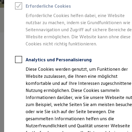
Feuerwehr
Erforderliche Cookies
Rettungsdienste
ONE Business ID Vorteile
Erforderliche Cookies helfen dabei, eine Website
Fahrzeugsuche & Marktplatz
nutzbar zu machen, indem sie Grundfunktionen wie
Fahrzeugsuche
Fahrzeuge online kaufen
Seitennavigation und Zugriff auf sichere Bereiche de
Digitaler Marktplatz
Website ermöglichen. Die Website kann ohne diese
Kauf & Finanzierung
Cookies nicht richtig funktionieren.
Online-Fahrzeugbewertung
Aktionen & Angebote
E-Auto-Förderung
Analytics und Personalisierung
Für Privatkunden
Verantwortlich für die Inhalte auf dieser Seite ist die Autohaus
Für Gewerbekunden
Diese Cookies werden genutzt, um Funktionen der
Reckziegel GmbH
(
Impressum & Rechtliches
)
Profi Paket
Website zuzulassen, die Ihnen eine möglichst
TopDeal
Gebrauchtwagen
komfortable und auf Ihre Interessen zugeschnittene
ProfiPartner für Gebrauchtwagen
Unsere 
Nutzung ermöglichen. Diese Cookies sammeln
Zertifizierte Gebrauchtwagen
Informationen darüber, wie Sie unsere Webseite nu
Finanzierung
Für Privatkunden
zum Beispiel, welche Seiten Sie am meisten besuch
Für Gewerbekunden
Altes Heidland 1, 27243 Harpstedt
oder wie Sie sich auf der Seite bewegen. Die
Leasing
gesammelten Informationen helfen uns die
Für Privatkunden
Montag
-
Freitag
07:30
-
18:00
Uhr
Für Gewerbekunden
Nutzerfreundlichkeit und Qualität unserer Webseite
Versicherungen & Garantien