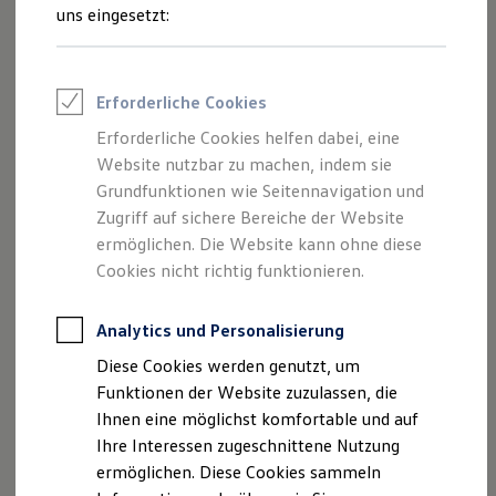
Rettungsdienste
uns eingesetzt:
ONE Business ID Vorteile
Fahrzeugsuche & Marktplatz
Fahrzeugsuche
Fahrzeuge online kaufen
Impressum
Erforderliche Cookies
Digitaler Marktplatz
Kauf & Finanzierung
Erforderliche Cookies helfen dabei, eine
Datenschutzerklärung
Online-Fahrzeugbewertung
Website nutzbar zu machen, indem sie
Aktionen & Angebote
E-Auto-Förderung
Grundfunktionen wie Seitennavigation und
Für Privatkunden
Zugriff auf sichere Bereiche der Website
Impressum
Für Gewerbekunden
ermöglichen. Die Website kann ohne diese
Profi Paket
TopDeal
Cookies nicht richtig funktionieren.
Autohaus Reckziegel GmbH
Gebrauchtwagen
ProfiPartner für Gebrauchtwagen
Zertifizierte Gebrauchtwagen
Analytics und Personalisierung
Altes Heidland 1
Finanzierung
Diese Cookies werden genutzt, um
Für Privatkunden
27243 Harpstedt
Für Gewerbekunden
Funktionen der Website zuzulassen, die
Leasing
Ihnen eine möglichst komfortable und auf
Für Privatkunden
Telefonnummer: 04244 919990
Ihre Interessen zugeschnittene Nutzung
Für Gewerbekunden
Versicherungen & Garantien
ermöglichen. Diese Cookies sammeln
Faxnummer: 04244 9199947
Garantien