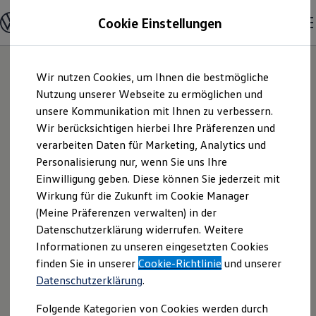
Modelle & Konfigurator
Cookie Einstellungen
Nutzfahrzeuge
Nutzfahrzeugkategorien entdecken
Modelle konfigurieren
Konfiguration laden
Zum
Zum
Modelle vergleichen
Wir nutzen Cookies, um Ihnen die bestmögliche
Hauptinhalt
Footer
Vorgängermodelle und Oldtimer
springen
springen
Nutzung unserer Webseite zu ermöglichen und
Vorgängermodelle
Oldtimer
unsere Kommunikation mit Ihnen zu verbessern.
Autohaus Reckziegel
Bulli Historie
Wir berücksichtigen hierbei Ihre Präferenzen und
Branchenlösungen & Gewerbekunden
verarbeiten Daten für Marketing, Analytics und
Umbaulösungen und Hersteller finden
GmbH | Impressum
Auf- und Umbauten entdecken & konfigurieren
Personalisierung nur, wenn Sie uns Ihre
Groß- und Sonderkunden
Einwilligung geben. Diese können Sie jederzeit mit
& Rechtliches
Großkunden
Wirkung für die Zukunft im Cookie Manager
Kommunen & Behörden
Journalisten
(Meine Präferenzen verwalten) in der
Sportvereine
Hier finden Sie Informationen über die
Datenschutzerklärung widerrufen. Weitere
Branchenlösungen
Informationen zu unseren eingesetzten Cookies
Bau & Handwerk
Autohaus Reckziegel GmbH als
Gewerbliche Personenbeförderung
finden Sie in unserer
Cookie-Richtlinie
und unserer
verantwortliche Anbieterin von Inhalten
Service & mobile Werkstätten
Datenschutzerklärung
.
und Angeboten, die auf dieser Webseite
Kurier, Logistik & Handel
Kühlfahrzeuge
speziell aufgeführt sind.
Folgende Kategorien von Cookies werden durch
Feuerwehr