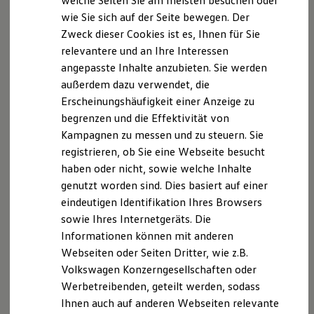
welche Seiten Sie am meisten besuchen oder
Digitales Bordbuch
wie Sie sich auf der Seite bewegen. Der
Fahrerassistenz- und Sicherheitssysteme
A. Verantwortlicher
Zweck dieser Cookies ist es, Ihnen für Sie
Kontrollleuchten
Kurzfahrprofile und Ölverdünnung
relevantere und an Ihre Interessen
Wir freuen uns, dass Sie unsere Webseite der
Batterieverordnung
angepasste Inhalte anzubieten. Sie werden
Autohaus Reckziegel GmbH besuchen. Im Folgenden
XTL-Dieselkraftstoff
außerdem dazu verwendet, die
Ersatzteile und Betriebsflüssigkeiten
informieren wir Sie über die Verarbeitung Ihrer
Original Zubehör und Lifestyle Produkte
Erscheinungshäufigkeit einer Anzeige zu
personenbezogenen Daten durch uns im
myVolkswagen
begrenzen und die Effektivität von
Zusammenhang mit Ihrem Besuch unserer Webseite.
myVolkswagen Business
Kampagnen zu messen und zu steuern. Sie
Elektrisch & Autonom
Elektro - & Hybridfahrzeuge
B. Verarbeitung Ihrer personenbezogenen Daten
registrieren, ob Sie eine Webseite besucht
Unser Ansatz
haben oder nicht, sowie welche Inhalte
Klimafreundlicher Strom
Unsere Webseite bietet Ihnen verschiedene
genutzt worden sind. Dies basiert auf einer
Reichweite & Ladelösungen
Reichweitensimulator
Angebote, die wir Ihnen in Bezug auf dabei durch uns
eindeutigen Identifikation Ihres Browsers
Ladezeitensimulator
verarbeitete personenbezogene Daten im Folgenden
sowie Ihres Internetgeräts. Die
Ladelösungen für Privatkunden
näher erläutern möchten. Bei der Datenverarbeitung
Informationen können mit anderen
Ladelösungen für Gewerbekunden
Wallbox und Ladekabel
im Zusammenhang mit unserer Webseite unterstützt
Webseiten oder Seiten Dritter, wie z.B.
Bidirektionales Laden
uns die Volkswagen AG als Auftragsverarbeiterin.
Volkswagen Konzerngesellschaften oder
Förderung & Kosten der Elektrofahrzeuge
Werbetreibenden, geteilt werden, sodass
Fördermöglichkeiten für Privatkunden
I. Verarbeitung von Protokolldateien
Fördermöglichkeiten für Gewerbekunden
Ihnen auch auf anderen Webseiten relevante
Kostensimulator