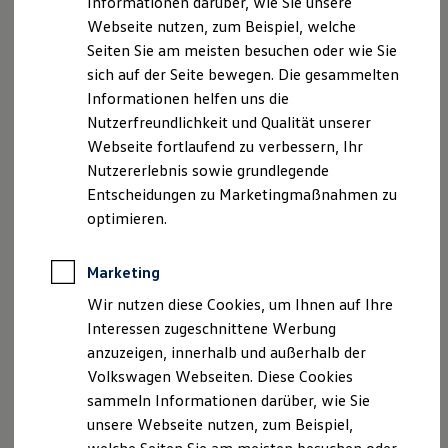
Informationen darüber, wie Sie unsere
Kfz-Versicherung für Nutzfahrzeuge
Webseite nutzen, zum Beispiel, welche
Restschuldversicherung
E-Mail:
info@autohaus-reckziegel.de
Wartungsverträge
Seiten Sie am meisten besuchen oder wie Sie
Besitzer & Service
sich auf der Seite bewegen. Die gesammelten
Umsatzst.-ID-Nr.: DE316173632
Reparatur & Service
Informationen helfen uns die
Sommer-Special
Registergericht: Amtsgericht Oldenburg HRB 212777
Reparatur, Pflege & Inspektion
Nutzerfreundlichkeit und Qualität unserer
Servicetermin anfragen
Webseite fortlaufend zu verbessern, Ihr
Service-Vorteile bei Volkswagen Nutzfahrzeuge
Geschäftsführer: Christopher Reckziegel
Nutzererlebnis sowie grundlegende
ServicePlus
Economy Service
Entscheidungen zu Marketingmaßnahmen zu
Hinweis gemäß § 36
Räder & Reifen Service
optimieren.
Ersatzfahrzeuge
Verbraucherstreitbeilegungsgesetz (VSBG)
Notdienst und Pannenhilfe
Software, Konnektivität & Apps
Marketing
„Wir sind zur Teilnahme an einem
California App
Streitbeilegungsverfahren vor einer
VW Connect für Ihren ID. Buzz
Wir nutzen diese Cookies, um Ihnen auf Ihre
VW Connect für Ihren Transporter/Caravelle
Verbraucherschlichtungsstelle weder bereit noch dazu
Interessen zugeschnittene Werbung
VW Connect für Ihren Amarok
verpflichtet.“
anzuzeigen, innerhalb und außerhalb der
VW Connect für andere Modelle
Connect Pro
Volkswagen Webseiten. Diese Cookies
Fleet Interface Data
sammeln Informationen darüber, wie Sie
Multistop Pathfinder
Datenschutzerklärung
unsere Webseite nutzen, zum Beispiel,
Übersicht Software Updates
Hilfreiches für Besitzer