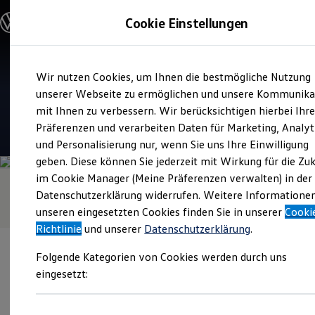
Modelle & Konfigurator
Cookie Einstellungen
Nutzfahrzeuge
Nutzfahrzeugkategorien entdecken
Modelle konfigurieren
Konfiguration laden
Zum
Zum
Modelle vergleichen
Service
Wir nutzen Cookies, um Ihnen die bestmögliche Nutzung
Hauptinhalt
Footer
Vorgängermodelle und Oldtimer
Autohaus Raschick
springen
springen
unserer Webseite zu ermöglichen und unsere Kommunika
Vorgängermodelle
Oldtimer
mit Ihnen zu verbessern. Wir berücksichtigen hierbei Ihr
Bulli Historie
4.7
|
43 Bewertungen
Präferenzen und verarbeiten Daten für Marketing, Analyt
Branchenlösungen & Gewerbekunden
und Personalisierung nur, wenn Sie uns Ihre Einwilligung
Umbaulösungen und Hersteller finden
Auf- und Umbauten entdecken & konfigurieren
geben. Diese können Sie jederzeit mit Wirkung für die Zu
Groß- und Sonderkunden
im Cookie Manager (Meine Präferenzen verwalten) in der
Großkunden
Datenschutzerklärung widerrufen. Weitere Informatione
Kommunen & Behörden
Journalisten
unseren eingesetzten Cookies finden Sie in unserer
Cooki
Sportvereine
Richtlinie
und unserer
Datenschutzerklärung
.
Branchenlösungen
Bau & Handwerk
Folgende Kategorien von Cookies werden durch uns
Gewerbliche Personenbeförderung
Service & mobile Werkstätten
eingesetzt:
Kurier, Logistik & Handel
Menschen mit Behinderung
Verantwortlich für die Inhalte auf dieser Seite ist die Autohaus
Kühlfahrzeuge
Raschick GmbH
(
Impressum & Rechtliches
)