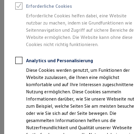
Feuerwehr
Erforderliche Cookies
Rettungsdienste
ONE Business ID Vorteile
Erforderliche Cookies helfen dabei, eine Website
Fahrzeugsuche & Marktplatz
Unsere 
nutzbar zu machen, indem sie Grundfunktionen wie
Fahrzeugsuche
Fahrzeuge online kaufen
Seitennavigation und Zugriff auf sichere Bereiche de
Digitaler Marktplatz
Website ermöglichen. Die Website kann ohne diese
Kauf & Finanzierung
Dr.-Külz-Straße 2-4, 14542 Werder OT Glindow
Cookies nicht richtig funktionieren.
Online-Fahrzeugbewertung
Aktionen & Angebote
Montag
E-Auto-Förderung
-
Freitag
07:00
-
18:00
Uhr
Analytics und Personalisierung
Für Privatkunden
Samstag
09:00
-
13:00
Uhr
Für Gewerbekunden
Diese Cookies werden genutzt, um Funktionen der
Profi Paket
Website zuzulassen, die Ihnen eine möglichst
TopDeal
+49 3327 73740
Gebrauchtwagen
komfortable und auf Ihre Interessen zugeschnittene
ProfiPartner für Gebrauchtwagen
Nutzung ermöglichen. Diese Cookies sammeln
Zertifizierte Gebrauchtwagen
Ansprechpartner
Informationen darüber, wie Sie unsere Webseite nu
Finanzierung
Für Privatkunden
zum Beispiel, welche Seiten Sie am meisten besuch
Für Gewerbekunden
oder wie Sie sich auf der Seite bewegen. Die
Leasing
Termin vereinbaren
gesammelten Informationen helfen uns die
Für Privatkunden
Für Gewerbekunden
Nutzerfreundlichkeit und Qualität unserer Webseite
Versicherungen & Garantien