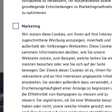
fortlaufend zu verbessern, Ihr Nutzererlebnis sowie
Garantien
grundlegende Entscheidungen zu Marketingmaßna
Kfz-Versicherung für Nutzfahrzeuge
Restschuldversicherung
zu optimieren.
Wartungsverträge
Unsere Leistungen
im
Besitzer & Service
Reparatur & Service
Überblick
Marketing
Sommer-Special
Wir nutzen diese Cookies, um Ihnen auf Ihre Intere
Reparatur, Pflege & Inspektion
Servicetermin anfragen
zugeschnittene Werbung anzuzeigen, innerhalb und
Service
Service-Vorteile bei Volkswagen Nutzfahrzeuge
außerhalb der Volkswagen Webseiten. Diese Cookie
ServicePlus
Volkswagen Economy
sammeln Informationen darüber, wie Sie unsere
Economy Service
Service
Räder & Reifen Service
Webseite nutzen, zum Beispiel, welche Seiten Sie a
Ersatzfahrzeuge
meisten besuchen oder wie Sie sich auf der Seite
Notdienst und Pannenhilfe
bewegen. Der Zweck dieser Cookies ist es, Ihnen für
Software, Konnektivität & Apps
California App
relevantere und an Ihre Interessen angepasste Inhal
VW Connect für Ihren ID. Buzz
anzubieten. Sie werden außerdem dazu verwendet, d
VW Connect für Ihren Transporter/Caravelle
Erscheinungshäufigkeit einer Anzeige zu begrenzen 
VW Connect für Ihren Amarok
VW Connect für andere Modelle
die Effektivität von Kampagnen zu messen und zu
Connect Pro
steuern. Sie registrieren, ob Sie eine Webseite besuc
Fleet Interface Data
haben oder nicht, sowie welche Inhalte genutzt wo
Multistop Pathfinder
Übersicht Software Updates