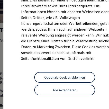
sind. Dies basiert auf einer eindeutigen Identifikatio
Hilfreiches für Besitzer
Ihres Browsers sowie Ihres Internetgeräts. Die
Digitales Bordbuch
Informationen können mit anderen Webseiten oder
Fahrerassistenz- und Sicherheitssysteme
Kontrollleuchten
1
Seiten Dritter, wie z.B. Volkswagen
Kurzfahrprofile und Ölverdünnung
Konzerngesellschaften oder Werbetreibenden, getei
Batterieverordnung
Top Service Partner 2025
werden, sodass Ihnen auch auf anderen Webseiten
XTL-Dieselkraftstoff
Ersatzteile und Betriebsflüssigkeiten
relevante Werbung angezeigt werden kann. Wir nut
Original Zubehör und Lifestyle Produkte
Volkswagen
Nutzfahrzeuge
hat uns in den Bereichen
die Dienste eines Dritten für die Verarbeitung solche
myVolkswagen
Daten zu Marketing Zwecken. Diese Cookies werden
myVolkswagen Business
Kundenzufriedenheit
Elektrisch & Autonom
soweit dies zweckdienlich ist, oftmals mit
Elektro - & Hybridfahrzeuge
Werkstatt-Test
Seitenfunktionalitäten von Dritten verlinkt.
Unser Ansatz
Klimafreundlicher Strom
Kundenkontaktzeit
Reichweite & Ladelösungen
Reichweitensimulator
Bestnoten gegeben und uns die Auszeichnung Top Service
Ladezeitensimulator
Optionale Cookies ablehnen
Partner 2025 verliehen. Wir gehören damit zu den Top-Service-
Ladelösungen für Privatkunden
Betrieben in Deutschland.
Ladelösungen für Gewerbekunden
Alle Akzeptieren
Wir freuen uns sehr darauf, auch Sie von unseren Leistungen zu
Wallbox und Ladekabel
überzeugen.
Bidirektionales Laden
Förderung & Kosten der Elektrofahrzeuge
Fördermöglichkeiten für Privatkunden
Ihre Ansprechpartner
Fördermöglichkeiten für Gewerbekunden