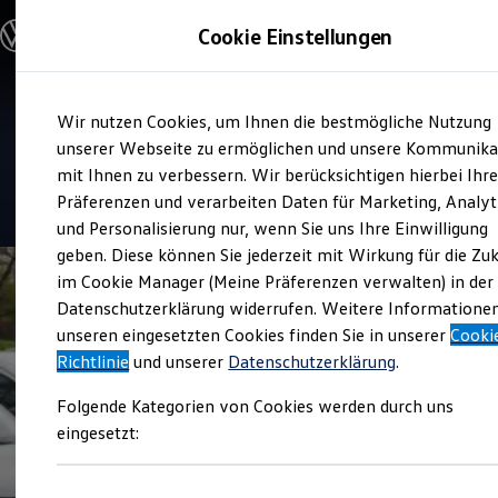
Modelle & Konfigurator
Cookie Einstellungen
Nutzfahrzeuge
Nutzfahrzeugkategorien entdecken
Modelle konfigurieren
Konfiguration laden
Zum
Zum
Modelle vergleichen
Service
Wir nutzen Cookies, um Ihnen die bestmögliche Nutzung
Hauptinhalt
Footer
Vorgängermodelle und Oldtimer
Autohaus Rainer Seyfarth
springen
springen
unserer Webseite zu ermöglichen und unsere Kommunika
Vorgängermodelle
Oldtimer
mit Ihnen zu verbessern. Wir berücksichtigen hierbei Ihr
Bulli Historie
4.7
|
79 Bewertungen
Präferenzen und verarbeiten Daten für Marketing, Analyt
Branchenlösungen & Gewerbekunden
und Personalisierung nur, wenn Sie uns Ihre Einwilligung
Umbaulösungen und Hersteller finden
Auf- und Umbauten entdecken & konfigurieren
geben. Diese können Sie jederzeit mit Wirkung für die Zu
Groß- und Sonderkunden
im Cookie Manager (Meine Präferenzen verwalten) in der
Großkunden
Datenschutzerklärung widerrufen. Weitere Informatione
Kommunen & Behörden
Journalisten
unseren eingesetzten Cookies finden Sie in unserer
Cooki
Sportvereine
Richtlinie
und unserer
Datenschutzerklärung
.
Branchenlösungen
Bau & Handwerk
Folgende Kategorien von Cookies werden durch uns
Gewerbliche Personenbeförderung
Service & mobile Werkstätten
eingesetzt:
Kurier, Logistik & Handel
Menschen mit Behinderung
Kühlfahrzeuge