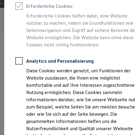
Feuerwehr
Erforderliche Cookies
Rettungsdienste
ONE Business ID Vorteile
Erforderliche Cookies helfen dabei, eine Website
Fahrzeugsuche & Marktplatz
nutzbar zu machen, indem sie Grundfunktionen wie
Fahrzeugsuche
Fahrzeuge online kaufen
Seitennavigation und Zugriff auf sichere Bereiche de
Digitaler Marktplatz
Website ermöglichen. Die Website kann ohne diese
Kauf & Finanzierung
Cookies nicht richtig funktionieren.
Online-Fahrzeugbewertung
Aktionen & Angebote
E-Auto-Förderung
Analytics und Personalisierung
Für Privatkunden
Verantwortlich für die Inhalte auf dieser Seite ist die Autohaus
Für Gewerbekunden
Diese Cookies werden genutzt, um Funktionen der
Rainer Seyfarth GmbH - Co. KG
(
Impressum & Rechtliches
)
Profi Paket
Website zuzulassen, die Ihnen eine möglichst
TopDeal
Gebrauchtwagen
komfortable und auf Ihre Interessen zugeschnittene
ProfiPartner für Gebrauchtwagen
Unsere 
Nutzung ermöglichen. Diese Cookies sammeln
Zertifizierte Gebrauchtwagen
Informationen darüber, wie Sie unsere Webseite nu
Finanzierung
Für Privatkunden
zum Beispiel, welche Seiten Sie am meisten besuch
Für Gewerbekunden
Seeberger Landstraße 1, 99867 Gotha
oder wie Sie sich auf der Seite bewegen. Die
Leasing
gesammelten Informationen helfen uns die
Für Privatkunden
Montag
-
Freitag
07:00
-
18:00
Uhr
Für Gewerbekunden
Nutzerfreundlichkeit und Qualität unserer Webseite
Versicherungen & Garantien