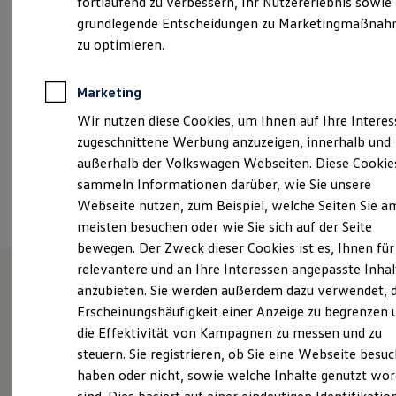
fortlaufend zu verbessern, Ihr Nutzererlebnis sowie
Samstag
09:00
-
12:00
Uhr
Garantien
grundlegende Entscheidungen zu Marketingmaßna
Kfz-Versicherung für Nutzfahrzeuge
Restschuldversicherung
zu optimieren.
info@autohaus-seyfarth.de
Wartungsverträge
Besitzer & Service
+49 3621 45520
Reparatur & Service
Marketing
Sommer-Special
Wir nutzen diese Cookies, um Ihnen auf Ihre Intere
Reparatur, Pflege & Inspektion
Servicetermin anfragen
Ansprechpartner
zugeschnittene Werbung anzuzeigen, innerhalb und
Service-Vorteile bei Volkswagen Nutzfahrzeuge
außerhalb der Volkswagen Webseiten. Diese Cookie
ServicePlus
sammeln Informationen darüber, wie Sie unsere
Economy Service
Termin vereinbaren
Räder & Reifen Service
Webseite nutzen, zum Beispiel, welche Seiten Sie a
Ersatzfahrzeuge
meisten besuchen oder wie Sie sich auf der Seite
Notdienst und Pannenhilfe
bewegen. Der Zweck dieser Cookies ist es, Ihnen für
Software, Konnektivität & Apps
California App
relevantere und an Ihre Interessen angepasste Inhal
VW Connect für Ihren ID. Buzz
anzubieten. Sie werden außerdem dazu verwendet, d
VW Connect für Ihren Transporter/Caravelle
Herzlich willkommen im
Erscheinungshäufigkeit einer Anzeige zu begrenzen 
VW Connect für Ihren Amarok
VW Connect für andere Modelle
die Effektivität von Kampagnen zu messen und zu
Autohaus Rainer Seyfarth in
Connect Pro
steuern. Sie registrieren, ob Sie eine Webseite besuc
Fleet Interface Data
Gotha.
haben oder nicht, sowie welche Inhalte genutzt wo
Multistop Pathfinder
Übersicht Software Updates