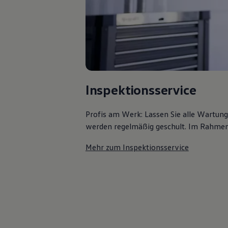
Kostensimulator
Autonomes Fahren
Mehr zum ID. Buzz
Online Beratung
California Welt
California Club
California Magazin & Ratgeber
Vanlife
Ratgeber
Inspektionsservice
Routen & Reisen
California Reisen & Erlebnisse
California App
Profis am Werk: Lassen Sie alle Wartun
California Lifestyle & Zubehör
werden regelmäßig geschult. Im Rahmen e
Übernachten im California
Marke
Unternehmen
Mehr zum Inspektionsservice
Karriere
Karriere im Unternehmen
Karriere im Autohaus
Nachhaltigkeit
Kunden
Gesellschaft
Natur
Events
Rückblick VW Bus Festival 2023