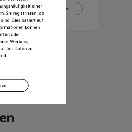
ungshäufigkeit einer
Termin vereinbaren
. Sie registrieren, ob
ind. Dies basiert auf
Informationen können
aften oder
evante Werbung
solcher Daten zu
 mit
k
eren
gen