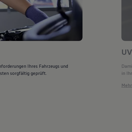
UV
Anforderungen Ihres Fahrzeugs und
Damit
ten sorgfältig geprüft.
in Ih
Mehr