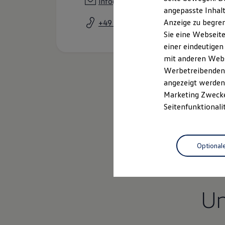
info@autohaus-pohr.de
Garantien
angepasste Inhalt
Kfz-Versicherung für Nutzfahrzeuge
Anzeige zu begren
+49 9556 923920
Restschuldversicherung
Wartungsverträge
Sie eine Webseite
Besitzer & Service
einer eindeutigen
Reparatur & Service
mit anderen Webse
Sommer-Special
Reparatur, Pflege & Inspektion
Werbetreibenden,
Servicetermin anfragen
angezeigt werden 
Service-Vorteile bei Volkswagen Nutzfahrzeuge
Marketing Zwecken
ServicePlus
Economy Service
Seitenfunktionali
Räder & Reifen Service
Ersatzfahrzeuge
Notdienst und Pannenhilfe
Software, Konnektivität & Apps
Optional
California App
VW Connect für Ihren ID. Buzz
VW Connect für Ihren Transporter/Caravelle
VW Connect für Ihren Amarok
VW Connect für andere Modelle
U
Connect Pro
Fleet Interface Data
Multistop Pathfinder
Übersicht Software Updates