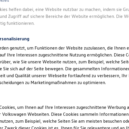
okies
kies helfen dabei, eine Website nutzbar zu machen, indem sie G
Verantwort
und Zugriff auf sichere Bereiche der Website ermöglichen. Die W
Inh. Rolan
tig funktionieren.
rsonalisierung
rden genutzt, um Funktionen der Website zuzulassen, die Ihnen e
auf Ihre Interessen zugeschnittene Nutzung ermöglichen. Diese
über, wie Sie unsere Webseite nutzen, zum Beispiel, welche Sei
 Sie sich auf der Seite bewegen. Die gesammelten Informationen
eit und Qualität unserer Webseite fortlaufend zu verbessern, Ihr
scheidungen zu Marketingmaßnahmen zu optimieren.
Unsere Abteilungen
Cookies, um Ihnen auf Ihre Interessen zugeschnittene Werbung a
Montag
-
Donnerstag
07:00
-
18:00
Uhr
r Volkswagen Webseiten. Diese Cookies sammeln Informationen 
Freitag
07:00
-
17:00
Uhr
d
utzen, zum Beispiel, welche Seiten Sie am meisten besuchen oder
Samstag
09:00
-
12:00
Uhr
r Zweck dieser Cookies ist es, Ihnen für Sie relevantere und an I