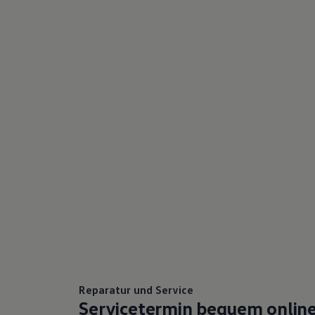
75 Jahre Bulli Jubiläum
Bulli Magazin
Fahrzeugabholung ab Werk
Reparatur und Service
Servicetermin bequem onlin