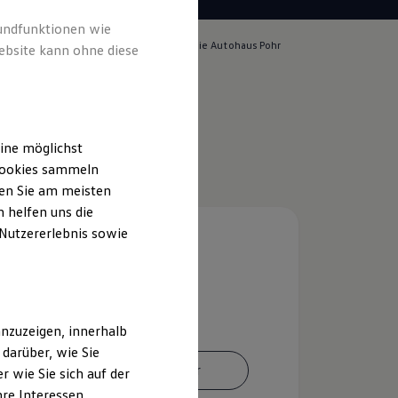
rundfunktionen wie
lich für die Inhalte auf dieser Seite ist die Autohaus Pohr
ebsite kann ohne diese
d Pohr e.K.
(
Impressum & Rechtliches
)
ine möglichst
 Cookies sammeln
ten Sie am meisten
 helfen uns die
 Nutzererlebnis sowie
nzuzeigen, innerhalb
darüber, wie Sie
Ansprechpartner
 wie Sie sich auf der
hre Interessen