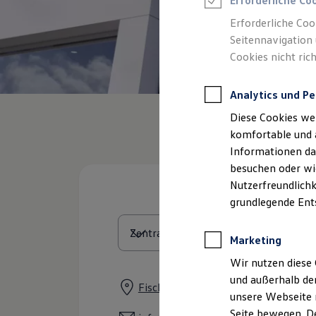
Erforderliche Co
Feuerwehr
Rettungsdienste
Erforderliche Coo
ONE Business ID Vorteile
Seitennavigation 
Fahrzeugsuche & Marktplatz
Cookies nicht rich
Fahrzeugsuche
Fahrzeuge online kaufen
Digitaler Marktplatz
Analytics und Pe
Kauf & Finanzierung
Online-Fahrzeugbewertung
Diese Cookies we
Aktionen & Angebote
E-Auto-Förderung
komfortable und 
Für Privatkunden
Informationen dar
Für Gewerbekunden
besuchen oder wie
Profi Paket
TopDeal
Nutzerfreundlichk
Gebrauchtwagen
grundlegende Ent
ProfiPartner für Gebrauchtwagen
Zertifizierte Gebrauchtwagen
Finanzierung
Marketing
Für Privatkunden
Für Gewerbekunden
Wir nutzen diese 
Leasing
und außerhalb de
Für Privatkunden
Fischhausstraße 3, 96160 Geiselwin
unsere Webseite n
Für Gewerbekunden
Versicherungen & Garantien
Seite bewegen. De