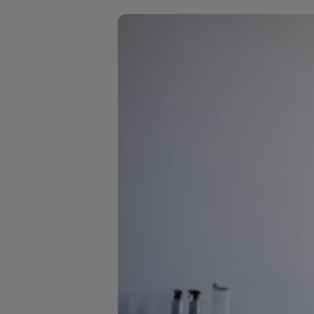
Hilfreiches für Besitzer
Digitales Bordbuch
Fahrerassistenz- und Sicherheitssysteme
Kontrollleuchten
Kurzfahrprofile und Ölverdünnung
Batterieverordnung
XTL-Dieselkraftstoff
Ersatzteile und Betriebsflüssigkeiten
Original Zubehör und Lifestyle Produkte
myVolkswagen
myVolkswagen Business
Elektrisch & Autonom
Elektro - & Hybridfahrzeuge
Unser Ansatz
Klimafreundlicher Strom
Reichweite & Ladelösungen
Reichweitensimulator
Ladezeitensimulator
Ladelösungen für Privatkunden
Ladelösungen für Gewerbekunden
Wallbox und Ladekabel
Bidirektionales Laden
Förderung & Kosten der Elektrofahrzeuge
Fördermöglichkeiten für Privatkunden
Fördermöglichkeiten für Gewerbekunden