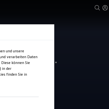
hen und unsere
 und verarbeiten Daten
ohaus Pohr Inh.
. Diese können Sie
and Pohr e.K.
 in der
es finden Sie in
4.6
|
25 Bewertungen