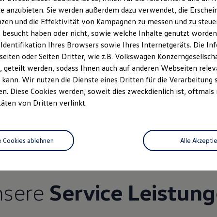
e anzubieten. Sie werden außerdem dazu verwendet, die Erschein
zen und die Effektivität von Kampagnen zu messen und zu steuern
 besucht haben oder nicht, sowie welche Inhalte genutzt worden s
 Identifikation Ihres Browsers sowie Ihres Internetgeräts. Die 
iten oder Seiten Dritter, wie z.B. Volkswagen Konzerngesellsch
 geteilt werden, sodass Ihnen auch auf anderen Webseiten rel
kann. Wir nutzen die Dienste eines Dritten für die Verarbeitung 
. Diese Cookies werden, soweit dies zweckdienlich ist, oftmals
Unsere Leistungen
im Überblic
täten von Dritten verlinkt.
Service
e Cookies ablehnen
Alle Akzepti
nsere
Service Leistun