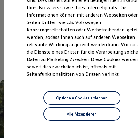
sind. Dies basiert auf einer eindeutigen Identifikatio
Service
Digitales Bordbuch
Ihres Browsers sowie Ihres Internetgeräts. Die
Fahrerassistenz- und Sicherheitssysteme
Volkswagen Economy
Informationen können mit anderen Webseiten oder
Kontrollleuchten
Kurzfahrprofile und Ölverdünnung
Service
Seiten Dritter, wie z.B. Volkswagen
Batterieverordnung
Konzerngesellschaften oder Werbetreibenden, getei
XTL-Dieselkraftstoff
werden, sodass Ihnen auch auf anderen Webseiten
Ersatzteile und Betriebsflüssigkeiten
Original Zubehör und Lifestyle Produkte
relevante Werbung angezeigt werden kann. Wir nut
Aktuelle Highlights
myVolkswagen
die Dienste eines Dritten für die Verarbeitung solche
myVolkswagen Business
Daten zu Marketing Zwecken. Diese Cookies werden
Elektrisch & Autonom
und Angebote
Elektro - & Hybridfahrzeuge
soweit dies zweckdienlich ist, oftmals mit
Unser Ansatz
Seitenfunktionalitäten von Dritten verlinkt.
Klimafreundlicher Strom
Reichweite & Ladelösungen
Reichweitensimulator
Ladezeitensimulator
Ladelösungen für Privatkunden
Optionale Cookies ablehnen
Ladelösungen für Gewerbekunden
Wallbox und Ladekabel
Alle Akzeptieren
Bidirektionales Laden
Förderung & Kosten der Elektrofahrzeuge
Fördermöglichkeiten für Privatkunden
Fördermöglichkeiten für Gewerbekunden
Kostensimulator