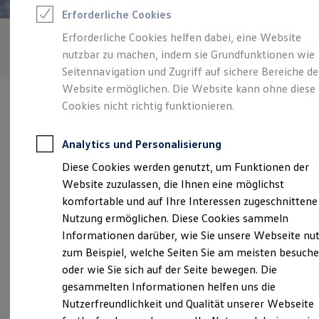
Rettungsdienste
Erforderliche Cookies
ONE Business ID Vorteile
Fahrzeugsuche & Marktplatz
Erforderliche Cookies helfen dabei, eine Website
Fahrzeugsuche
nutzbar zu machen, indem sie Grundfunktionen wie
Fahrzeuge online kaufen
Digitaler Marktplatz
Seitennavigation und Zugriff auf sichere Bereiche de
Kauf & Finanzierung
Website ermöglichen. Die Website kann ohne diese
Online-Fahrzeugbewertung
Cookies nicht richtig funktionieren.
Aktionen & Angebote
E-Auto-Förderung
Für Privatkunden
Analytics und Personalisierung
Für Gewerbekunden
Verantwortlich für die Inhalte auf dieser Seite ist die Autohaus
Profi Paket
Diese Cookies werden genutzt, um Funktionen der
Philipp GmbH - Co. KG
(
Impressum & Rechtliches
)
TopDeal
Website zuzulassen, die Ihnen eine möglichst
Gebrauchtwagen
ProfiPartner für Gebrauchtwagen
komfortable und auf Ihre Interessen zugeschnittene
Zertifizierte Gebrauchtwagen
Unsere 
Nutzung ermöglichen. Diese Cookies sammeln
Finanzierung
Informationen darüber, wie Sie unsere Webseite nu
Für Privatkunden
Für Gewerbekunden
zum Beispiel, welche Seiten Sie am meisten besuch
Leasing
Geißmannsdorfer Straße 38, 01877
oder wie Sie sich auf der Seite bewegen. Die
Für Privatkunden
Bischofswerda
gesammelten Informationen helfen uns die
Für Gewerbekunden
Versicherungen & Garantien
Nutzerfreundlichkeit und Qualität unserer Webseite
Garantien
Montag
-
Freitag
06:30
-
18:00
Uhr