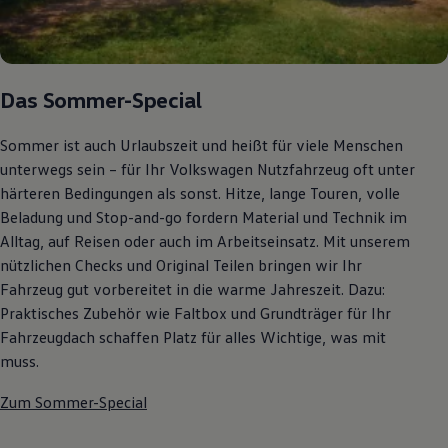
Autonomes Fahren
Mehr zum ID. Buzz
Online Beratung
California Welt
California Club
Das Sommer-Special
California Magazin & Ratgeber
Vanlife
Ratgeber
Sommer ist auch Urlaubszeit und heißt für viele Menschen
Routen & Reisen
unterwegs sein – für Ihr Volkswagen Nutzfahrzeug oft unter
California Reisen & Erlebnisse
härteren Bedingungen als sonst. Hitze, lange Touren, volle
California App
California Lifestyle & Zubehör
Beladung und Stop-and-go fordern Material und Technik im
Übernachten im California
Alltag, auf Reisen oder auch im Arbeitseinsatz. Mit unserem
Marke
nützlichen Checks und Original Teilen bringen wir Ihr
Unternehmen
Karriere
Fahrzeug gut vorbereitet in die warme Jahreszeit. Dazu:
Karriere im Unternehmen
Praktisches Zubehör wie Faltbox und Grundträger für Ihr
Karriere im Autohaus
Fahrzeugdach schaffen Platz für alles Wichtige, was mit
Nachhaltigkeit
Kunden
muss.
Gesellschaft
Natur
Zum Sommer-Special
Events
Rückblick VW Bus Festival 2023
75 Jahre Bulli Jubiläum