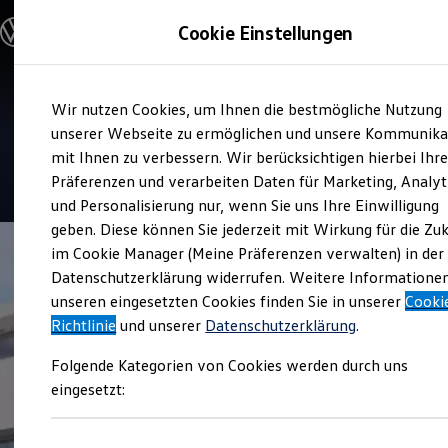
Modelle & Konfigurator
Cookie Einstellungen
Nutzfahrzeuge
Nutzfahrzeugkategorien entdecken
Modelle konfigurieren
Konfiguration laden
Zum
Zum
Modelle vergleichen
Service
Wir nutzen Cookies, um Ihnen die bestmögliche Nutzung
Hauptinhalt
Footer
Vorgängermodelle und Oldtimer
Autohaus Philipp
springen
springen
unserer Webseite zu ermöglichen und unsere Kommunika
Vorgängermodelle
Oldtimer
mit Ihnen zu verbessern. Wir berücksichtigen hierbei Ihr
Bulli Historie
4.7
|
48 Bewertungen
Präferenzen und verarbeiten Daten für Marketing, Analyt
Branchenlösungen & Gewerbekunden
und Personalisierung nur, wenn Sie uns Ihre Einwilligung
Umbaulösungen und Hersteller finden
Auf- und Umbauten entdecken & konfigurieren
geben. Diese können Sie jederzeit mit Wirkung für die Zu
Groß- und Sonderkunden
im Cookie Manager (Meine Präferenzen verwalten) in der
Großkunden
Datenschutzerklärung widerrufen. Weitere Informatione
Kommunen & Behörden
Journalisten
unseren eingesetzten Cookies finden Sie in unserer
Cooki
Sportvereine
Richtlinie
und unserer
Datenschutzerklärung
.
Branchenlösungen
Bau & Handwerk
Folgende Kategorien von Cookies werden durch uns
Gewerbliche Personenbeförderung
Service & mobile Werkstätten
eingesetzt:
Kurier, Logistik & Handel
Kühlfahrzeuge
Feuerwehr