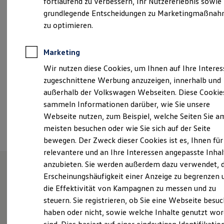
fortlaufend zu verbessern, Ihr Nutzererlebnis sowie
Kfz-Versicherung für Nutzfahrzeuge
Samstag
08:00
-
12:00
Uhr
grundlegende Entscheidungen zu Marketingmaßna
Restschuldversicherung
Wartungsverträge
zu optimieren.
Besitzer & Service
info@ah-philipp.de
Reparatur & Service
Sommer-Special
Marketing
+49 3594 77600
Reparatur, Pflege & Inspektion
Wir nutzen diese Cookies, um Ihnen auf Ihre Intere
Servicetermin anfragen
Service-Vorteile bei Volkswagen Nutzfahrzeuge
zugeschnittene Werbung anzuzeigen, innerhalb und
ServicePlus
Ansprechpartner
außerhalb der Volkswagen Webseiten. Diese Cookie
Economy Service
sammeln Informationen darüber, wie Sie unsere
Räder & Reifen Service
Ersatzfahrzeuge
Webseite nutzen, zum Beispiel, welche Seiten Sie a
Termin vereinbaren
Notdienst und Pannenhilfe
meisten besuchen oder wie Sie sich auf der Seite
Software, Konnektivität & Apps
bewegen. Der Zweck dieser Cookies ist es, Ihnen für
California App
VW Connect für Ihren ID. Buzz
relevantere und an Ihre Interessen angepasste Inhal
VW Connect für Ihren Transporter/Caravelle
anzubieten. Sie werden außerdem dazu verwendet, d
VW Connect für Ihren Amarok
Erscheinungshäufigkeit einer Anzeige zu begrenzen 
VW Connect für andere Modelle
Unsere Leistungen
im
Connect Pro
die Effektivität von Kampagnen zu messen und zu
Fleet Interface Data
Überblick
steuern. Sie registrieren, ob Sie eine Webseite besuc
Multistop Pathfinder
haben oder nicht, sowie welche Inhalte genutzt wo
Übersicht Software Updates
Hilfreiches für Besitzer