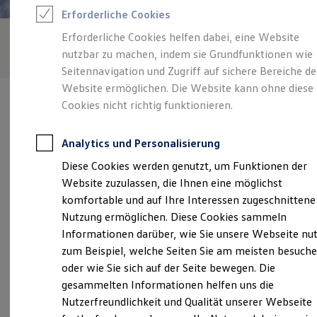
Rettungsdienste
Erforderliche Cookies
ONE Business ID Vorteile
Fahrzeugsuche & Marktplatz
Erforderliche Cookies helfen dabei, eine Website
Fahrzeugsuche
nutzbar zu machen, indem sie Grundfunktionen wie
Fahrzeuge online kaufen
Digitaler Marktplatz
Seitennavigation und Zugriff auf sichere Bereiche de
Kauf & Finanzierung
Website ermöglichen. Die Website kann ohne diese
Online-Fahrzeugbewertung
Cookies nicht richtig funktionieren.
Aktionen & Angebote
E-Auto-Förderung
Für Privatkunden
Analytics und Personalisierung
Für Gewerbekunden
Verantwortlich für die Inhalte auf dieser Seite ist die Autohaus Moll
Profi Paket
Diese Cookies werden genutzt, um Funktionen der
Kaarst GmbH
(
Impressum & Rechtliches
)
TopDeal
Website zuzulassen, die Ihnen eine möglichst
Gebrauchtwagen
ProfiPartner für Gebrauchtwagen
komfortable und auf Ihre Interessen zugeschnittene
Zertifizierte Gebrauchtwagen
Unsere 
Nutzung ermöglichen. Diese Cookies sammeln
Finanzierung
Informationen darüber, wie Sie unsere Webseite nu
Für Privatkunden
Für Gewerbekunden
zum Beispiel, welche Seiten Sie am meisten besuch
Leasing
Königsberger Straße 2, 41564 Kaarst
oder wie Sie sich auf der Seite bewegen. Die
Für Privatkunden
gesammelten Informationen helfen uns die
Für Gewerbekunden
Montag
-
Freitag
09:00
-
18:30
Uhr
Versicherungen & Garantien
Nutzerfreundlichkeit und Qualität unserer Webseite
Garantien