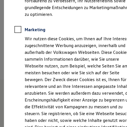
fortlaufend zu verbessern, Ihr Nutzererlebnis sowie
Samstag
09:00
-
14:00
Uhr
Kfz-Versicherung für Nutzfahrzeuge
grundlegende Entscheidungen zu Marketingmaßna
Restschuldversicherung
Wartungsverträge
zu optimieren.
kaarst@moll.de
Besitzer & Service
Reparatur & Service
+49 2131 96000
Sommer-Special
Marketing
Reparatur, Pflege & Inspektion
Wir nutzen diese Cookies, um Ihnen auf Ihre Intere
Servicetermin anfragen
Service-Vorteile bei Volkswagen Nutzfahrzeuge
Ansprechpartner
zugeschnittene Werbung anzuzeigen, innerhalb und
ServicePlus
außerhalb der Volkswagen Webseiten. Diese Cookie
Economy Service
sammeln Informationen darüber, wie Sie unsere
Räder & Reifen Service
Termin vereinbaren
Ersatzfahrzeuge
Webseite nutzen, zum Beispiel, welche Seiten Sie a
Notdienst und Pannenhilfe
meisten besuchen oder wie Sie sich auf der Seite
Software, Konnektivität & Apps
bewegen. Der Zweck dieser Cookies ist es, Ihnen für
California App
VW Connect für Ihren ID. Buzz
relevantere und an Ihre Interessen angepasste Inhal
VW Connect für Ihren Transporter/Caravelle
anzubieten. Sie werden außerdem dazu verwendet, d
VW Connect für Ihren Amarok
Unsere Leistungen
im
Erscheinungshäufigkeit einer Anzeige zu begrenzen 
VW Connect für andere Modelle
Connect Pro
die Effektivität von Kampagnen zu messen und zu
Überblick
Fleet Interface Data
steuern. Sie registrieren, ob Sie eine Webseite besuc
Multistop Pathfinder
haben oder nicht, sowie welche Inhalte genutzt wo
Übersicht Software Updates
Service
Hilfreiches für Besitzer