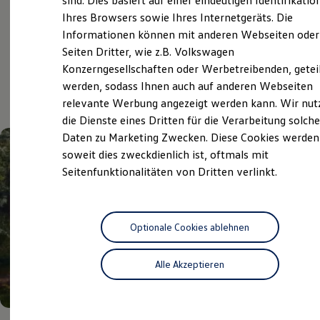
sind. Dies basiert auf einer eindeutigen Identifikatio
Digitales Bordbuch
Ihres Browsers sowie Ihres Internetgeräts. Die
Fahrerassistenz- und Sicherheitssysteme
Informationen können mit anderen Webseiten oder
Kontrollleuchten
Kurzfahrprofile und Ölverdünnung
Aktuelle Highlights
Seiten Dritter, wie z.B. Volkswagen
Batterieverordnung
Konzerngesellschaften oder Werbetreibenden, getei
XTL-Dieselkraftstoff
und Angebote
werden, sodass Ihnen auch auf anderen Webseiten
Ersatzteile und Betriebsflüssigkeiten
Original Zubehör und Lifestyle Produkte
relevante Werbung angezeigt werden kann. Wir nut
myVolkswagen
die Dienste eines Dritten für die Verarbeitung solche
myVolkswagen Business
Daten zu Marketing Zwecken. Diese Cookies werden
Elektrisch & Autonom
Elektro - & Hybridfahrzeuge
soweit dies zweckdienlich ist, oftmals mit
Unser Ansatz
Seitenfunktionalitäten von Dritten verlinkt.
Klimafreundlicher Strom
Reichweite & Ladelösungen
Reichweitensimulator
Ladezeitensimulator
Ladelösungen für Privatkunden
Optionale Cookies ablehnen
Ladelösungen für Gewerbekunden
Wallbox und Ladekabel
Alle Akzeptieren
Bidirektionales Laden
Förderung & Kosten der Elektrofahrzeuge
Fördermöglichkeiten für Privatkunden
Fördermöglichkeiten für Gewerbekunden
Kostensimulator