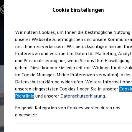
Modelle & Konfigurator
Cookie Einstellungen
Nutzfahrzeuge
Nutzfahrzeugkategorien entdecken
Modelle konfigurieren
Konfiguration laden
Zum
Zum
Modelle vergleichen
Service
Wir nutzen Cookies, um Ihnen die bestmögliche Nutzung
Hauptinhalt
Footer
Vorgängermodelle und Oldtimer
Autohaus Moll Kaarst
springen
springen
unserer Webseite zu ermöglichen und unsere Kommunika
Vorgängermodelle
Oldtimer
mit Ihnen zu verbessern. Wir berücksichtigen hierbei Ihr
Bulli Historie
4.1
|
38 Bewertungen
Präferenzen und verarbeiten Daten für Marketing, Analyt
Branchenlösungen & Gewerbekunden
und Personalisierung nur, wenn Sie uns Ihre Einwilligung
Umbaulösungen und Hersteller finden
Auf- und Umbauten entdecken & konfigurieren
geben. Diese können Sie jederzeit mit Wirkung für die Zu
Groß- und Sonderkunden
im Cookie Manager (Meine Präferenzen verwalten) in der
Großkunden
Datenschutzerklärung widerrufen. Weitere Informatione
Kommunen & Behörden
Journalisten
unseren eingesetzten Cookies finden Sie in unserer
Cooki
Sportvereine
Richtlinie
und unserer
Datenschutzerklärung
.
Branchenlösungen
Bau & Handwerk
Folgende Kategorien von Cookies werden durch uns
Gewerbliche Personenbeförderung
Service & mobile Werkstätten
eingesetzt:
Kurier, Logistik & Handel
Kühlfahrzeuge
Feuerwehr