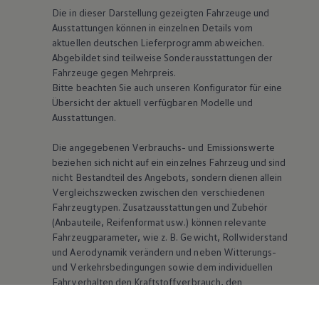
Die in dieser Darstellung gezeigten Fahrzeuge und
Ausstattungen können in einzelnen Details vom
aktuellen deutschen Lieferprogramm abweichen.
Abgebildet sind teilweise Sonderausstattungen der
Fahrzeuge gegen Mehrpreis.
Bitte beachten Sie auch unseren Konfigurator für eine
Übersicht der aktuell verfügbaren Modelle und
Ausstattungen.
Die angegebenen Verbrauchs- und Emissionswerte
beziehen sich nicht auf ein einzelnes Fahrzeug und sind
nicht Bestandteil des Angebots, sondern dienen allein
Vergleichszwecken zwischen den verschiedenen
Fahrzeugtypen. Zusatzausstattungen und Zubehör
(Anbauteile, Reifenformat usw.) können relevante
Fahrzeugparameter, wie
z. B.
Gewicht, Rollwiderstand
und Aerodynamik verändern und neben Witterungs-
und Verkehrsbedingungen sowie dem individuellen
Fahrverhalten den Kraftstoffverbrauch, den
Stromverbrauch, die CO₂-Emissionen und die
Fahrleistungswerte eines Fahrzeugs beeinflussen.