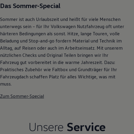
Das Sommer-Special
Autonomes Fahren
Mehr zum ID. Buzz
Online Beratung
Sommer ist auch Urlaubszeit und heißt für viele Menschen
California Welt
California Club
unterwegs sein – für Ihr Volkswagen Nutzfahrzeug oft unter
California Magazin & Ratgeber
härteren Bedingungen als sonst. Hitze, lange Touren, volle
Vanlife
Beladung und Stop-and-go fordern Material und Technik im
Ratgeber
Routen & Reisen
Alltag, auf Reisen oder auch im Arbeitseinsatz. Mit unserem
California Reisen & Erlebnisse
nützlichen Checks und Original Teilen bringen wir Ihr
California App
Fahrzeug gut vorbereitet in die warme Jahreszeit. Dazu:
California Lifestyle & Zubehör
Übernachten im California
Praktisches Zubehör wie Faltbox und Grundträger für Ihr
Marke
Fahrzeugdach schaffen Platz für alles Wichtige, was mit
Unternehmen
muss.
Karriere
Karriere im Unternehmen
Zum Sommer-Special
Karriere im Autohaus
Nachhaltigkeit
Kunden
Gesellschaft
Natur
Unsere
Service
Events
Rückblick VW Bus Festival 2023
75 Jahre Bulli Jubiläum