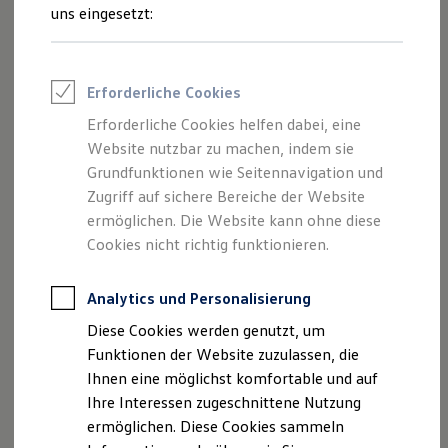
Rettungsdienste
Schritte
uns eingesetzt:
ONE Business ID Vorteile
Fahrzeugsuche & Marktplatz
Fahrzeugsuche
Fahrzeuge online kaufen
Erforderliche Cookies
Digitaler Marktplatz
Probefahrt
Kauf & Finanzierung
Erforderliche Cookies helfen dabei, eine
Online-Fahrzeugbewertung
Website nutzbar zu machen, indem sie
Aktionen & Angebote
E-Auto-Förderung
Grundfunktionen wie Seitennavigation und
Für Privatkunden
Zugriff auf sichere Bereiche der Website
Für Gewerbekunden
ermöglichen. Die Website kann ohne diese
Beratung
Profi Paket
TopDeal
Cookies nicht richtig funktionieren.
Gebrauchtwagen
ProfiPartner für Gebrauchtwagen
Zertifizierte Gebrauchtwagen
Analytics und Personalisierung
Finanzierung
Diese Cookies werden genutzt, um
Angebote
Für Privatkunden
Für Gewerbekunden
Funktionen der Website zuzulassen, die
Leasing
Ihnen eine möglichst komfortable und auf
Für Privatkunden
Ihre Interessen zugeschnittene Nutzung
Für Gewerbekunden
Versicherungen & Garantien
ermöglichen. Diese Cookies sammeln
Garantien
Servicetermin anfragen