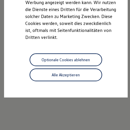
Werbung angezeigt werden kann. Wir nutzen
Autonomes Fahren
die Dienste eines Dritten für die Verarbeitung
Mehr zum ID. Buzz
Online Beratung
solcher Daten zu Marketing Zwecken. Diese
California Welt
Cookies werden, soweit dies zweckdienlich
California Club
ist, oftmals mit Seitenfunktionalitäten von
California Magazin & Ratgeber
Vanlife
Dritten verlinkt.
Ratgeber
Routen & Reisen
California Reisen & Erlebnisse
California App
Optionale Cookies ablehnen
California Lifestyle & Zubehör
Übernachten im California
Marke
Alle Akzeptieren
Unternehmen
Karriere
Karriere im Unternehmen
Karriere im Autohaus
Nachhaltigkeit
Kunden
Gesellschaft
Natur
Events
Rückblick VW Bus Festival 2023
75 Jahre Bulli Jubiläum