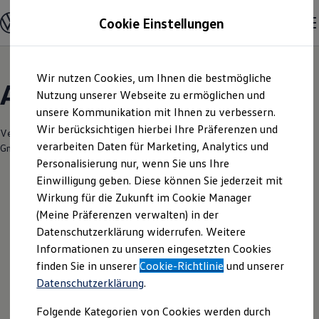
Modelle & Konfigurator
Cookie Einstellungen
Nutzfahrzeuge
Nutzfahrzeugkategorien entdecken
Modelle konfigurieren
Konfiguration laden
Zum
Zum
Modelle vergleichen
Wir nutzen Cookies, um Ihnen die bestmögliche
Hauptinhalt
Footer
Vorgängermodelle und Oldtimer
Angebote & Über uns
springen
springen
Nutzung unserer Webseite zu ermöglichen und
Vorgängermodelle
Oldtimer
unsere Kommunikation mit Ihnen zu verbessern.
Bulli Historie
Wir berücksichtigen hierbei Ihre Präferenzen und
Branchenlösungen & Gewerbekunden
Verantwortlich für die Inhalte auf dieser Seite ist die Autohaus Liebsch
verarbeiten Daten für Marketing, Analytics und
Umbaulösungen und Hersteller finden
GmbH - Co. KG
(
Impressum & Rechtliches
)
Auf- und Umbauten entdecken & konfigurieren
Personalisierung nur, wenn Sie uns Ihre
Groß- und Sonderkunden
Einwilligung geben. Diese können Sie jederzeit mit
Großkunden
Wirkung für die Zukunft im Cookie Manager
Kommunen & Behörden
Leider haben wir im Moment keine
Journalisten
(Meine Präferenzen verwalten) in der
Sportvereine
aktuellen Angebote
Datenschutzerklärung widerrufen. Weitere
Branchenlösungen
Informationen zu unseren eingesetzten Cookies
Bau & Handwerk
Gewerbliche Personenbeförderung
finden Sie in unserer
Cookie-Richtlinie
und unserer
Service & mobile Werkstätten
Datenschutzerklärung
.
Kurier, Logistik & Handel
Ihre nächsten
Kühlfahrzeuge
Folgende Kategorien von Cookies werden durch
Feuerwehr