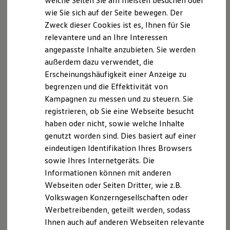
welche Seiten Sie am meisten besuchen oder
Digitales Bordbuch
wie Sie sich auf der Seite bewegen. Der
03546-2724-49
Fahrerassistenz- und Sicherheitssysteme
Zweck dieser Cookies ist es, Ihnen für Sie
Kontrollleuchten
E-Mail schreiben
Kurzfahrprofile und Ölverdünnung
relevantere und an Ihre Interessen
Batterieverordnung
angepasste Inhalte anzubieten. Sie werden
XTL-Dieselkraftstoff
außerdem dazu verwendet, die
Ersatzteile und Betriebsflüssigkeiten
Original Zubehör und Lifestyle Produkte
Erscheinungshäufigkeit einer Anzeige zu
myVolkswagen
begrenzen und die Effektivität von
myVolkswagen Business
Kampagnen zu messen und zu steuern. Sie
Elektrisch & Autonom
Elektro - & Hybridfahrzeuge
registrieren, ob Sie eine Webseite besucht
Unser Ansatz
haben oder nicht, sowie welche Inhalte
Klimafreundlicher Strom
genutzt worden sind. Dies basiert auf einer
Reichweite & Ladelösungen
Reichweitensimulator
eindeutigen Identifikation Ihres Browsers
Ladezeitensimulator
sowie Ihres Internetgeräts. Die
Ladelösungen für Privatkunden
Informationen können mit anderen
Ladelösungen für Gewerbekunden
Wallbox und Ladekabel
Webseiten oder Seiten Dritter, wie z.B.
Bidirektionales Laden
Volkswagen Konzerngesellschaften oder
Förderung & Kosten der Elektrofahrzeuge
Werbetreibenden, geteilt werden, sodass
Fördermöglichkeiten für Privatkunden
Fördermöglichkeiten für Gewerbekunden
Ihnen auch auf anderen Webseiten relevante
Kostensimulator