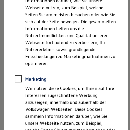
Informationen darüber, wie Sie unsere
Kfz-Versicherung für Nutzfahrzeuge
Webseite nutzen, zum Beispiel, welche
Restschuldversicherung
Wartungsverträge
Seiten Sie am meisten besuchen oder wie Sie
Besitzer & Service
sich auf der Seite bewegen. Die gesammelten
Reparatur & Service
Ihre
Ansprechpartner
Informationen helfen uns die
Sommer-Special
Reparatur, Pflege & Inspektion
Nutzerfreundlichkeit und Qualität unserer
Servicetermin anfragen
E-Mail schreiben
Webseite fortlaufend zu verbessern, Ihr
Service-Vorteile bei Volkswagen Nutzfahrzeuge
Nutzererlebnis sowie grundlegende
ServicePlus
+49 3546 27240
Economy Service
Entscheidungen zu Marketingmaßnahmen zu
Räder & Reifen Service
optimieren.
Ersatzfahrzeuge
Notdienst und Pannenhilfe
Software, Konnektivität & Apps
Marketing
California App
VW Connect für Ihren ID. Buzz
Wir nutzen diese Cookies, um Ihnen auf Ihre
VW Connect für Ihren Transporter/Caravelle
Interessen zugeschnittene Werbung
VW Connect für Ihren Amarok
anzuzeigen, innerhalb und außerhalb der
VW Connect für andere Modelle
Connect Pro
Volkswagen Webseiten. Diese Cookies
Fleet Interface Data
sammeln Informationen darüber, wie Sie
Robin Noack
Multistop Pathfinder
unsere Webseite nutzen, zum Beispiel,
Übersicht Software Updates
Verkäufer Nutzfahrzeuge
Hilfreiches für Besitzer