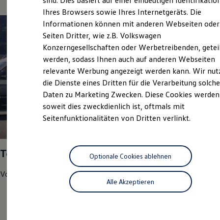
sind. Dies basiert auf einer eindeutigen Identifikatio
Hilfreiches für Besitzer
Ihres Browsers sowie Ihres Internetgeräts. Die
Digitales Bordbuch
Informationen können mit anderen Webseiten oder
Fahrerassistenz- und Sicherheitssysteme
Kontrollleuchten
Seiten Dritter, wie z.B. Volkswagen
Kurzfahrprofile und Ölverdünnung
Konzerngesellschaften oder Werbetreibenden, getei
Batterieverordnung
werden, sodass Ihnen auch auf anderen Webseiten
XTL-Dieselkraftstoff
Ersatzteile und Betriebsflüssigkeiten
relevante Werbung angezeigt werden kann. Wir nut
Original Zubehör und Lifestyle Produkte
die Dienste eines Dritten für die Verarbeitung solche
myVolkswagen
Daten zu Marketing Zwecken. Diese Cookies werden
myVolkswagen Business
Elektrisch & Autonom
soweit dies zweckdienlich ist, oftmals mit
Elektro - & Hybridfahrzeuge
Seitenfunktionalitäten von Dritten verlinkt.
Unser Ansatz
1
Klimafreundlicher Strom
Reichweite & Ladelösungen
Reichweitensimulator
Top Service Partner 2025
Ladezeitensimulator
Optionale Cookies ablehnen
Ladelösungen für Privatkunden
Volkswagen
Nutzfahrzeuge
hat uns in den Bereichen
Ladelösungen für Gewerbekunden
Alle Akzeptieren
Wallbox und Ladekabel
Kundenzufriedenheit
Bidirektionales Laden
Förderung & Kosten der Elektrofahrzeuge
Werkstatt-Test
Fördermöglichkeiten für Privatkunden
Fördermöglichkeiten für Gewerbekunden