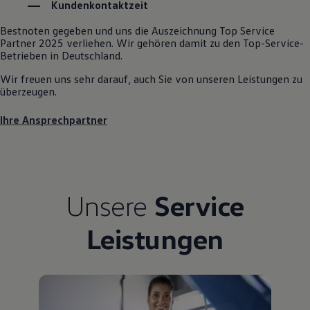
Kundenkontaktzeit
Kostensimulator
Autonomes Fahren
Bestnoten gegeben und uns die Auszeichnung Top Service
Mehr zum ID. Buzz
Partner 2025 verliehen. Wir gehören damit zu den Top-Service-
Online Beratung
Betrieben in Deutschland.
California Welt
California Club
Wir freuen uns sehr darauf, auch Sie von unseren Leistungen zu
California Magazin & Ratgeber
überzeugen.
Vanlife
Ratgeber
Ihre Ansprechpartner
Routen & Reisen
California Reisen & Erlebnisse
California App
California Lifestyle & Zubehör
Übernachten im California
Marke
Unsere
Service
Unternehmen
Karriere
Karriere im Unternehmen
Leistungen
Karriere im Autohaus
Nachhaltigkeit
Kunden
Gesellschaft
Natur
Events
Rückblick VW Bus Festival 2023