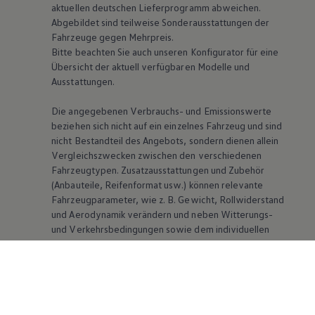
aktuellen deutschen Lieferprogramm abweichen.
Abgebildet sind teilweise Sonderausstattungen der
Fahrzeuge gegen Mehrpreis.
Bitte beachten Sie auch unseren Konfigurator für eine
Übersicht der aktuell verfügbaren Modelle und
Ausstattungen.
Die angegebenen Verbrauchs- und Emissionswerte
beziehen sich nicht auf ein einzelnes Fahrzeug und sind
nicht Bestandteil des Angebots, sondern dienen allein
Vergleichszwecken zwischen den verschiedenen
Fahrzeugtypen. Zusatzausstattungen und Zubehör
(Anbauteile, Reifenformat usw.) können relevante
Fahrzeugparameter, wie
z. B.
Gewicht, Rollwiderstand
und Aerodynamik verändern und neben Witterungs-
und Verkehrsbedingungen sowie dem individuellen
Fahrverhalten den Kraftstoffverbrauch, den
Stromverbrauch, die CO₂-Emissionen und die
Fahrleistungswerte eines Fahrzeugs beeinflussen.
Weitere Informationen zum offiziellen