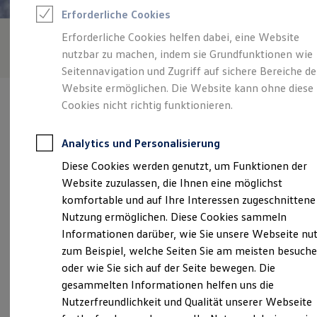
Feuerwehr
Erforderliche Cookies
Rettungsdienste
ONE Business ID Vorteile
Erforderliche Cookies helfen dabei, eine Website
Fahrzeugsuche & Marktplatz
nutzbar zu machen, indem sie Grundfunktionen wie
Fahrzeugsuche
Fahrzeuge online kaufen
Seitennavigation und Zugriff auf sichere Bereiche de
Digitaler Marktplatz
Website ermöglichen. Die Website kann ohne diese
Kauf & Finanzierung
Cookies nicht richtig funktionieren.
Online-Fahrzeugbewertung
Aktionen & Angebote
E-Auto-Förderung
Analytics und Personalisierung
Für Privatkunden
Verantwortlich für die Inhalte auf dieser Seite ist die Autohaus
Für Gewerbekunden
Diese Cookies werden genutzt, um Funktionen der
Leinfelder GmbH - Co. KG
(
Impressum & Rechtliches
)
Profi Paket
Website zuzulassen, die Ihnen eine möglichst
TopDeal
Gebrauchtwagen
komfortable und auf Ihre Interessen zugeschnittene
ProfiPartner für Gebrauchtwagen
Unsere 
Nutzung ermöglichen. Diese Cookies sammeln
Zertifizierte Gebrauchtwagen
Informationen darüber, wie Sie unsere Webseite nu
Finanzierung
Für Privatkunden
zum Beispiel, welche Seiten Sie am meisten besuch
Für Gewerbekunden
Bahnhofstraße 37, 86650 Wemding
oder wie Sie sich auf der Seite bewegen. Die
Leasing
gesammelten Informationen helfen uns die
Für Privatkunden
Montag
-
Freitag
07:30
-
17:00
Uhr
Für Gewerbekunden
Nutzerfreundlichkeit und Qualität unserer Webseite
Versicherungen & Garantien