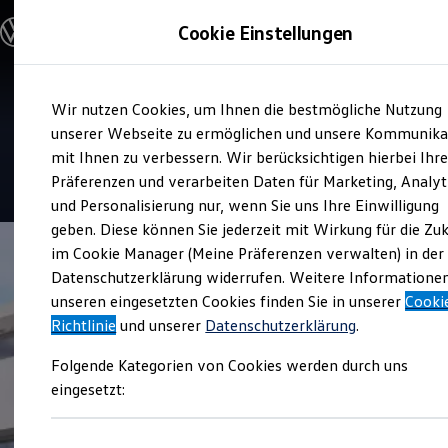
Modelle & Konfigurator
Cookie Einstellungen
Nutzfahrzeuge
Nutzfahrzeugkategorien entdecken
Modelle konfigurieren
Konfiguration laden
Zum
Zum
Modelle vergleichen
Service
Wir nutzen Cookies, um Ihnen die bestmögliche Nutzung
Hauptinhalt
Footer
Vorgängermodelle und Oldtimer
Autohaus Leinfelder
springen
springen
unserer Webseite zu ermöglichen und unsere Kommunika
Vorgängermodelle
Oldtimer
mit Ihnen zu verbessern. Wir berücksichtigen hierbei Ihr
Bulli Historie
4.8
|
62 Bewertungen
Präferenzen und verarbeiten Daten für Marketing, Analyt
Branchenlösungen & Gewerbekunden
und Personalisierung nur, wenn Sie uns Ihre Einwilligung
Umbaulösungen und Hersteller finden
Auf- und Umbauten entdecken & konfigurieren
geben. Diese können Sie jederzeit mit Wirkung für die Zu
Groß- und Sonderkunden
im Cookie Manager (Meine Präferenzen verwalten) in der
Großkunden
Datenschutzerklärung widerrufen. Weitere Informatione
Kommunen & Behörden
Journalisten
unseren eingesetzten Cookies finden Sie in unserer
Cooki
Sportvereine
Richtlinie
und unserer
Datenschutzerklärung
.
Branchenlösungen
Bau & Handwerk
Folgende Kategorien von Cookies werden durch uns
Gewerbliche Personenbeförderung
Service & mobile Werkstätten
eingesetzt:
Kurier, Logistik & Handel
Menschen mit Behinderung
Kühlfahrzeuge