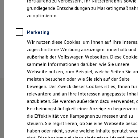
fortlaufend zu verbessern, Ihr Nutzererlebnis sowie
Garantien
grundlegende Entscheidungen zu Marketingmaßna
info@autohaus-leinfelder.de
Kfz-Versicherung für Nutzfahrzeuge
Restschuldversicherung
zu optimieren.
Wartungsverträge
+49 9092 965770
Besitzer & Service
Reparatur & Service
Marketing
Sommer-Special
Ansprechpartner
Wir nutzen diese Cookies, um Ihnen auf Ihre Intere
Reparatur, Pflege & Inspektion
Servicetermin anfragen
zugeschnittene Werbung anzuzeigen, innerhalb und
Service-Vorteile bei Volkswagen Nutzfahrzeuge
außerhalb der Volkswagen Webseiten. Diese Cookie
Termin vereinbaren
ServicePlus
sammeln Informationen darüber, wie Sie unsere
Economy Service
Räder & Reifen Service
Webseite nutzen, zum Beispiel, welche Seiten Sie a
Ersatzfahrzeuge
meisten besuchen oder wie Sie sich auf der Seite
Notdienst und Pannenhilfe
bewegen. Der Zweck dieser Cookies ist es, Ihnen für
Software, Konnektivität & Apps
California App
relevantere und an Ihre Interessen angepasste Inhal
VW Connect für Ihren ID. Buzz
Unsere Leistungen
im
anzubieten. Sie werden außerdem dazu verwendet, d
VW Connect für Ihren Transporter/Caravelle
Überblick
Erscheinungshäufigkeit einer Anzeige zu begrenzen 
VW Connect für Ihren Amarok
VW Connect für andere Modelle
die Effektivität von Kampagnen zu messen und zu
Connect Pro
steuern. Sie registrieren, ob Sie eine Webseite besuc
Fleet Interface Data
Service
haben oder nicht, sowie welche Inhalte genutzt wo
Multistop Pathfinder
Übersicht Software Updates