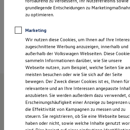
fortlaufend zu verbessern, Ihr Nutzererlebnis sowie
Kfz-Versicherung für Nutzfahrzeuge
grundlegende Entscheidungen zu Marketingmaßna
herzberg@vw-kuehne.de
Restschuldversicherung
Wartungsverträge
zu optimieren.
Besitzer & Service
+49 3535 40160
Reparatur & Service
Sommer-Special
Marketing
Reparatur, Pflege & Inspektion
Ansprechpartner
Wir nutzen diese Cookies, um Ihnen auf Ihre Intere
Servicetermin anfragen
Service-Vorteile bei Volkswagen Nutzfahrzeuge
zugeschnittene Werbung anzuzeigen, innerhalb und
ServicePlus
außerhalb der Volkswagen Webseiten. Diese Cookie
Termin vereinbaren
Economy Service
sammeln Informationen darüber, wie Sie unsere
Räder & Reifen Service
Ersatzfahrzeuge
Webseite nutzen, zum Beispiel, welche Seiten Sie a
Notdienst und Pannenhilfe
meisten besuchen oder wie Sie sich auf der Seite
Software, Konnektivität & Apps
bewegen. Der Zweck dieser Cookies ist es, Ihnen für
California App
VW Connect für Ihren ID. Buzz
relevantere und an Ihre Interessen angepasste Inhal
VW Connect für Ihren Transporter/Caravelle
Herzlich Willkommen im
anzubieten. Sie werden außerdem dazu verwendet, d
VW Connect für Ihren Amarok
Autohaus Kühne in Herzberg.
Erscheinungshäufigkeit einer Anzeige zu begrenzen 
VW Connect für andere Modelle
Connect Pro
die Effektivität von Kampagnen zu messen und zu
Fleet Interface Data
steuern. Sie registrieren, ob Sie eine Webseite besuc
Multistop Pathfinder
haben oder nicht, sowie welche Inhalte genutzt wo
Übersicht Software Updates
Die KÜHNE Autohäuser blicken wahrlich auf eine
Hilfreiches für Besitzer