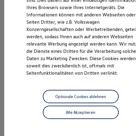
sind. Dies basiert auf einer eindeutigen Identifikatio
lange Tradition zurück. In den 1930er-Jahren
Digitales Bordbuch
Ihres Browsers sowie Ihres Internetgeräts. Die
gegründet ist der kleine Betrieb von einst zwar
Fahrerassistenz- und Sicherheitssysteme
Informationen können mit anderen Webseiten oder
Kontrollleuchten
immer noch in Familienhand, aber längst kein
Kurzfahrprofile und Ölverdünnung
Seiten Dritter, wie z.B. Volkswagen
unbedeutendes Unternehmen mehr am Automobil-
Batterieverordnung
Konzerngesellschaften oder Werbetreibenden, getei
Markt. Erfahren Sie hier, wer wir sind, wie Sie uns
XTL-Dieselkraftstoff
werden, sodass Ihnen auch auf anderen Webseiten
Ersatzteile und Betriebsflüssigkeiten
erreichen können und welche Leistungen wir Ihnen
Original Zubehör und Lifestyle Produkte
relevante Werbung angezeigt werden kann. Wir nut
bieten. Lernen Sie unser Team kennen und lassen Sie
myVolkswagen
die Dienste eines Dritten für die Verarbeitung solche
sich von unserem Routenplaner den Weg zu uns
myVolkswagen Business
Daten zu Marketing Zwecken. Diese Cookies werden
Elektrisch & Autonom
zeigen. Wir freuen uns auf Ihren Besuch.
Elektro - & Hybridfahrzeuge
soweit dies zweckdienlich ist, oftmals mit
Unser Ansatz
Seitenfunktionalitäten von Dritten verlinkt.
Klimafreundlicher Strom
Das sind unsere Leistungen
Reichweite & Ladelösungen
Reichweitensimulator
Service
Ladezeitensimulator
Ladelösungen für Privatkunden
Optionale Cookies ablehnen
Ladelösungen für Gewerbekunden
Wallbox und Ladekabel
Alle Akzeptieren
Bidirektionales Laden
Aktuelle Highlights
Förderung & Kosten der Elektrofahrzeuge
Fördermöglichkeiten für Privatkunden
und Angebote
Fördermöglichkeiten für Gewerbekunden
Kostensimulator