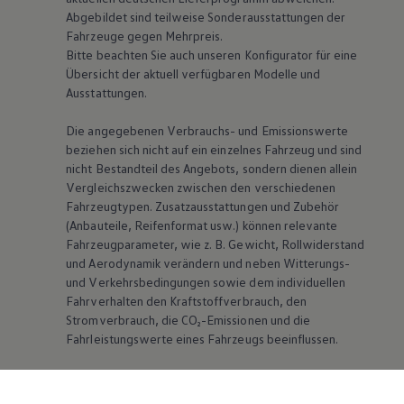
Abgebildet sind teilweise Sonderausstattungen der
Fahrzeuge gegen Mehrpreis.
Bitte beachten Sie auch unseren Konfigurator für eine
Übersicht der aktuell verfügbaren Modelle und
Ausstattungen.
Die angegebenen Verbrauchs- und Emissionswerte
beziehen sich nicht auf ein einzelnes Fahrzeug und sind
nicht Bestandteil des Angebots, sondern dienen allein
Vergleichszwecken zwischen den verschiedenen
Fahrzeugtypen. Zusatzausstattungen und Zubehör
(Anbauteile, Reifenformat usw.) können relevante
Fahrzeugparameter, wie
z. B.
Gewicht, Rollwiderstand
und Aerodynamik verändern und neben Witterungs-
und Verkehrsbedingungen sowie dem individuellen
Fahrverhalten den Kraftstoffverbrauch, den
Stromverbrauch, die CO₂-Emissionen und die
Fahrleistungswerte eines Fahrzeugs beeinflussen.
Weitere Informationen zum offiziellen
Kraftstoffverbrauch und den offiziellen spezifischen