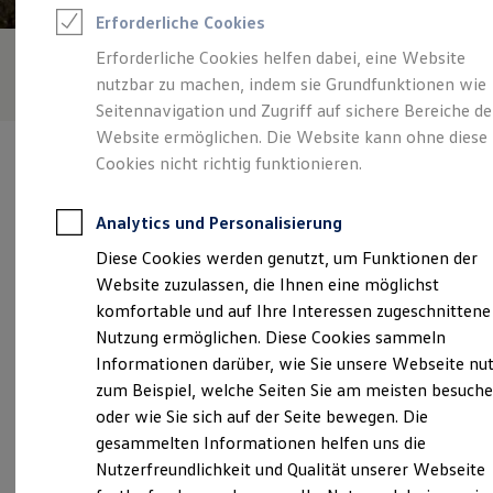
Rettungsdienste
Erforderliche Cookies
ONE Business ID Vorteile
Fahrzeugsuche & Marktplatz
Erforderliche Cookies helfen dabei, eine Website
Fahrzeugsuche
nutzbar zu machen, indem sie Grundfunktionen wie
Fahrzeuge online kaufen
Digitaler Marktplatz
Seitennavigation und Zugriff auf sichere Bereiche de
Kauf & Finanzierung
Website ermöglichen. Die Website kann ohne diese
Online-Fahrzeugbewertung
Cookies nicht richtig funktionieren.
Aktionen & Angebote
E-Auto-Förderung
Für Privatkunden
Analytics und Personalisierung
Für Gewerbekunden
Verantwortlich für die Inhalte auf dieser Seite ist die Autohaus
Profi Paket
Diese Cookies werden genutzt, um Funktionen der
Kühne GmbH
(
Impressum & Rechtliches
)
TopDeal
Website zuzulassen, die Ihnen eine möglichst
Gebrauchtwagen
ProfiPartner für Gebrauchtwagen
komfortable und auf Ihre Interessen zugeschnittene
Zertifizierte Gebrauchtwagen
Unsere 
Nutzung ermöglichen. Diese Cookies sammeln
Finanzierung
Informationen darüber, wie Sie unsere Webseite nu
Für Privatkunden
Für Gewerbekunden
zum Beispiel, welche Seiten Sie am meisten besuch
Leasing
An den Steinenden 4, 04916 Herzberg
oder wie Sie sich auf der Seite bewegen. Die
Für Privatkunden
gesammelten Informationen helfen uns die
Für Gewerbekunden
Montag
-
Freitag
07:00
-
18:00
Uhr
Versicherungen & Garantien
Nutzerfreundlichkeit und Qualität unserer Webseite
Garantien