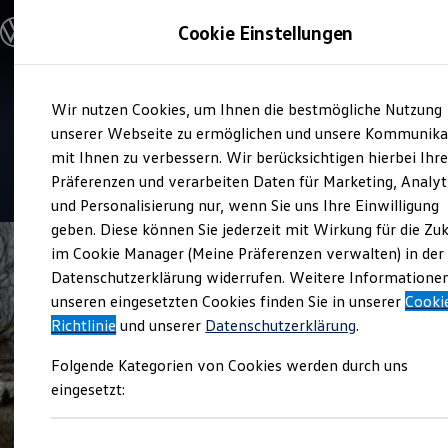
Modelle & Konfigurator
Cookie Einstellungen
Nutzfahrzeuge
Nutzfahrzeugkategorien entdecken
Modelle konfigurieren
Konfiguration laden
Zum
Zum
Modelle vergleichen
Service
Wir nutzen Cookies, um Ihnen die bestmögliche Nutzung
Hauptinhalt
Footer
Vorgängermodelle und Oldtimer
Autohaus Kühne
springen
springen
unserer Webseite zu ermöglichen und unsere Kommunika
Vorgängermodelle
Oldtimer
mit Ihnen zu verbessern. Wir berücksichtigen hierbei Ihr
Bulli Historie
4.9
|
14 Bewertungen
Präferenzen und verarbeiten Daten für Marketing, Analyt
Branchenlösungen & Gewerbekunden
und Personalisierung nur, wenn Sie uns Ihre Einwilligung
Umbaulösungen und Hersteller finden
Auf- und Umbauten entdecken & konfigurieren
geben. Diese können Sie jederzeit mit Wirkung für die Zu
Groß- und Sonderkunden
im Cookie Manager (Meine Präferenzen verwalten) in der
Großkunden
Datenschutzerklärung widerrufen. Weitere Informatione
Kommunen & Behörden
Journalisten
unseren eingesetzten Cookies finden Sie in unserer
Cooki
Sportvereine
Richtlinie
und unserer
Datenschutzerklärung
.
Branchenlösungen
Bau & Handwerk
Folgende Kategorien von Cookies werden durch uns
Gewerbliche Personenbeförderung
Service & mobile Werkstätten
eingesetzt:
Kurier, Logistik & Handel
Kühlfahrzeuge
Feuerwehr