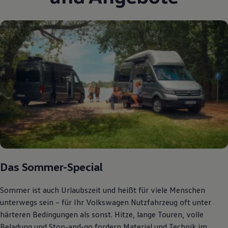
Autonomes Fahren
Mehr zum ID. Buzz
Online Beratung
California Welt
California Club
California Magazin & Ratgeber
Vanlife
Ratgeber
Routen & Reisen
California Reisen & Erlebnisse
California App
California Lifestyle & Zubehör
Übernachten im California
Marke
Unternehmen
Karriere
Karriere im Unternehmen
Karriere im Autohaus
Das Sommer-Special
Nachhaltigkeit
Kunden
Sommer ist auch Urlaubszeit und heißt für viele Menschen
Gesellschaft
Natur
unterwegs sein – für Ihr Volkswagen Nutzfahrzeug oft unter
Events
härteren Bedingungen als sonst. Hitze, lange Touren, volle
Rückblick VW Bus Festival 2023
Beladung und Stop-and-go fordern Material und Technik im
75 Jahre Bulli Jubiläum