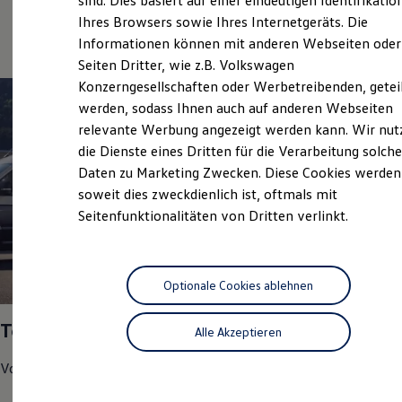
sind. Dies basiert auf einer eindeutigen Identifikatio
Hilfreiches für Besitzer
Service
Ihres Browsers sowie Ihres Internetgeräts. Die
Digitales Bordbuch
Informationen können mit anderen Webseiten oder
Fahrerassistenz- und Sicherheitssysteme
Kontrollleuchten
Seiten Dritter, wie z.B. Volkswagen
Kurzfahrprofile und Ölverdünnung
Konzerngesellschaften oder Werbetreibenden, getei
Batterieverordnung
werden, sodass Ihnen auch auf anderen Webseiten
XTL-Dieselkraftstoff
Ersatzteile und Betriebsflüssigkeiten
relevante Werbung angezeigt werden kann. Wir nut
Original Zubehör und Lifestyle Produkte
die Dienste eines Dritten für die Verarbeitung solche
myVolkswagen
Daten zu Marketing Zwecken. Diese Cookies werden
myVolkswagen Business
Elektrisch & Autonom
soweit dies zweckdienlich ist, oftmals mit
Elektro - & Hybridfahrzeuge
Seitenfunktionalitäten von Dritten verlinkt.
Unser Ansatz
Klimafreundlicher Strom
Reichweite & Ladelösungen
Reichweitensimulator
1
Ladezeitensimulator
Optionale Cookies ablehnen
Ladelösungen für Privatkunden
Ladelösungen für Gewerbekunden
Top Service Partner 2025
Alle Akzeptieren
Wallbox und Ladekabel
Bidirektionales Laden
Förderung & Kosten der Elektrofahrzeuge
Volkswagen
Nutzfahrzeuge
hat uns in den Bereichen
Fördermöglichkeiten für Privatkunden
Fördermöglichkeiten für Gewerbekunden
Kundenzufriedenheit