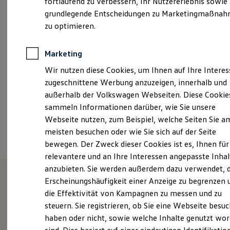
fortlaufend zu verbessern, Ihr Nutzererlebnis sowie
Freitag
07:00
-
17:00
Uhr
Garantien
grundlegende Entscheidungen zu Marketingmaßna
Kfz-Versicherung für Nutzfahrzeuge
Samstag
08:00
-
12:00
Uhr
Restschuldversicherung
zu optimieren.
Wartungsverträge
ah.kratz@autohaus-kratz.de
Besitzer & Service
Reparatur & Service
Marketing
Sommer-Special
+49 6401 22280
Wir nutzen diese Cookies, um Ihnen auf Ihre Intere
Reparatur, Pflege & Inspektion
Servicetermin anfragen
zugeschnittene Werbung anzuzeigen, innerhalb und
Service-Vorteile bei Volkswagen Nutzfahrzeuge
außerhalb der Volkswagen Webseiten. Diese Cookie
Ansprechpartner
ServicePlus
sammeln Informationen darüber, wie Sie unsere
Economy Service
Räder & Reifen Service
Webseite nutzen, zum Beispiel, welche Seiten Sie a
Ersatzfahrzeuge
Termin vereinbaren
meisten besuchen oder wie Sie sich auf der Seite
Notdienst und Pannenhilfe
bewegen. Der Zweck dieser Cookies ist es, Ihnen für
Software, Konnektivität & Apps
California App
relevantere und an Ihre Interessen angepasste Inhal
VW Connect für Ihren ID. Buzz
anzubieten. Sie werden außerdem dazu verwendet, d
VW Connect für Ihren Transporter/Caravelle
Erscheinungshäufigkeit einer Anzeige zu begrenzen 
VW Connect für Ihren Amarok
VW Connect für andere Modelle
Unsere Leistungen
im
die Effektivität von Kampagnen zu messen und zu
Connect Pro
steuern. Sie registrieren, ob Sie eine Webseite besuc
Überblick
Fleet Interface Data
haben oder nicht, sowie welche Inhalte genutzt wo
Multistop Pathfinder
Übersicht Software Updates