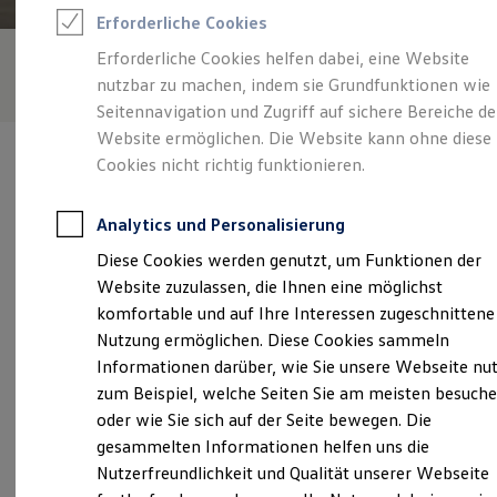
Feuerwehr
Erforderliche Cookies
Rettungsdienste
ONE Business ID Vorteile
Erforderliche Cookies helfen dabei, eine Website
Fahrzeugsuche & Marktplatz
nutzbar zu machen, indem sie Grundfunktionen wie
Fahrzeugsuche
Fahrzeuge online kaufen
Seitennavigation und Zugriff auf sichere Bereiche de
Digitaler Marktplatz
Website ermöglichen. Die Website kann ohne diese
Kauf & Finanzierung
Cookies nicht richtig funktionieren.
Online-Fahrzeugbewertung
Aktionen & Angebote
E-Auto-Förderung
Analytics und Personalisierung
Für Privatkunden
Verantwortlich für die Inhalte auf dieser Seite ist die Autohaus
Für Gewerbekunden
Diese Cookies werden genutzt, um Funktionen der
Kratz Inh. August Kratz jun.
(
Impressum & Rechtliches
)
Profi Paket
Website zuzulassen, die Ihnen eine möglichst
TopDeal
Gebrauchtwagen
komfortable und auf Ihre Interessen zugeschnittene
ProfiPartner für Gebrauchtwagen
Unsere 
Nutzung ermöglichen. Diese Cookies sammeln
Zertifizierte Gebrauchtwagen
Informationen darüber, wie Sie unsere Webseite nu
Finanzierung
Für Privatkunden
zum Beispiel, welche Seiten Sie am meisten besuch
Für Gewerbekunden
Gottesrain 1, 35325 Mücke-Atzenhain
oder wie Sie sich auf der Seite bewegen. Die
Leasing
gesammelten Informationen helfen uns die
Für Privatkunden
Montag
-
Donnerstag
07:00
-
18:00
Uhr
Für Gewerbekunden
Nutzerfreundlichkeit und Qualität unserer Webseite
Versicherungen & Garantien