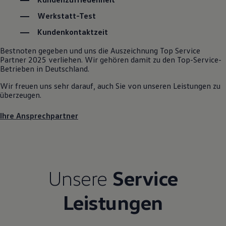
Kostensimulator
Werkstatt-Test
Autonomes Fahren
Mehr zum ID. Buzz
Kundenkontaktzeit
Online Beratung
California Welt
Bestnoten gegeben und uns die Auszeichnung Top Service
California Club
Partner 2025 verliehen. Wir gehören damit zu den Top-Service-
California Magazin & Ratgeber
Betrieben in Deutschland.
Vanlife
Ratgeber
Wir freuen uns sehr darauf, auch Sie von unseren Leistungen zu
Routen & Reisen
überzeugen.
California Reisen & Erlebnisse
California App
Ihre Ansprechpartner
California Lifestyle & Zubehör
Übernachten im California
Marke
Unternehmen
Karriere
Karriere im Unternehmen
Unsere
Service
Karriere im Autohaus
Nachhaltigkeit
Kunden
Leistungen
Gesellschaft
Natur
Events
Rückblick VW Bus Festival 2023