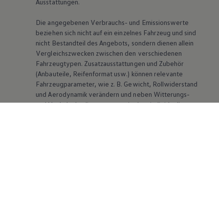
Ausstattungen.
Die angegebenen Verbrauchs- und Emissionswerte
beziehen sich nicht auf ein einzelnes Fahrzeug und sind
nicht Bestandteil des Angebots, sondern dienen allein
Vergleichszwecken zwischen den verschiedenen
Fahrzeugtypen. Zusatzausstattungen und Zubehör
(Anbauteile, Reifenformat usw.) können relevante
Fahrzeugparameter, wie
z. B.
Gewicht, Rollwiderstand
und Aerodynamik verändern und neben Witterungs-
und Verkehrsbedingungen sowie dem individuellen
Fahrverhalten den Kraftstoffverbrauch, den
Stromverbrauch, die CO₂-Emissionen und die
Fahrleistungswerte eines Fahrzeugs beeinflussen.
Weitere Informationen zum offiziellen
Kraftstoffverbrauch und den offiziellen spezifischen
CO₂-Emissionen neuer Personenkraftwagen können
dem „Leitfaden über den Kraftstoffverbrauch, die CO₂-
Emissionen und den Stromverbrauch neuer
Personenkraftwagen“ entnommen werden, der an
allen Verkaufsstellen und bei der DAT Deutsche