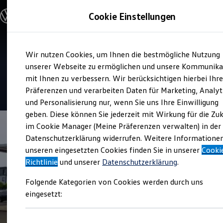
Modelle & Konfigurator
Cookie Einstellungen
Nutzfahrzeuge
Nutzfahrzeugkategorien entdecken
Modelle konfigurieren
Konfiguration laden
Zum
Zum
Modelle vergleichen
Service
Wir nutzen Cookies, um Ihnen die bestmögliche Nutzung
Hauptinhalt
Footer
Vorgängermodelle und Oldtimer
Autohaus Kratz
springen
springen
unserer Webseite zu ermöglichen und unsere Kommunika
Vorgängermodelle
Oldtimer
mit Ihnen zu verbessern. Wir berücksichtigen hierbei Ihr
Bulli Historie
4.7
|
35 Bewertungen
Präferenzen und verarbeiten Daten für Marketing, Analyt
Branchenlösungen & Gewerbekunden
und Personalisierung nur, wenn Sie uns Ihre Einwilligung
Umbaulösungen und Hersteller finden
Auf- und Umbauten entdecken & konfigurieren
geben. Diese können Sie jederzeit mit Wirkung für die Zu
Groß- und Sonderkunden
im Cookie Manager (Meine Präferenzen verwalten) in der
Großkunden
Datenschutzerklärung widerrufen. Weitere Informatione
Kommunen & Behörden
Journalisten
unseren eingesetzten Cookies finden Sie in unserer
Cooki
Sportvereine
Richtlinie
und unserer
Datenschutzerklärung
.
Branchenlösungen
Bau & Handwerk
Folgende Kategorien von Cookies werden durch uns
Gewerbliche Personenbeförderung
Service & mobile Werkstätten
eingesetzt:
Kurier, Logistik & Handel
Menschen mit Behinderung
Kühlfahrzeuge