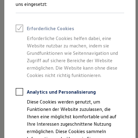
Rettungsdienste
uns eingesetzt:
ONE Business ID Vorteile
Fahrzeugsuche & Marktplatz
Fahrzeugsuche
Fahrzeuge online kaufen
Erforderliche Cookies
Digitaler Marktplatz
Kauf & Finanzierung
Erforderliche Cookies helfen dabei, eine
Online-Fahrzeugbewertung
Website nutzbar zu machen, indem sie
Aktionen & Angebote
E-Auto-Förderung
Grundfunktionen wie Seitennavigation und
Für Privatkunden
Zugriff auf sichere Bereiche der Website
Für Gewerbekunden
ermöglichen. Die Website kann ohne diese
Profi Paket
TopDeal
Cookies nicht richtig funktionieren.
Gebrauchtwagen
ProfiPartner für Gebrauchtwagen
Zertifizierte Gebrauchtwagen
Analytics und Personalisierung
Finanzierung
Diese Cookies werden genutzt, um
Für Privatkunden
Für Gewerbekunden
Funktionen der Website zuzulassen, die
Leasing
Ihnen eine möglichst komfortable und auf
Für Privatkunden
Ihre Interessen zugeschnittene Nutzung
Für Gewerbekunden
Versicherungen & Garantien
ermöglichen. Diese Cookies sammeln
Garantien