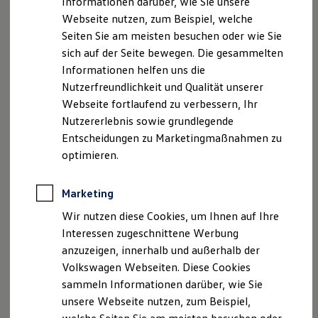
Informationen darüber, wie Sie unsere
Kfz-Versicherung für Nutzfahrzeuge
Webseite nutzen, zum Beispiel, welche
Restschuldversicherung
Wartungsverträge
Seiten Sie am meisten besuchen oder wie Sie
Besitzer & Service
sich auf der Seite bewegen. Die gesammelten
Reparatur & Service
Informationen helfen uns die
Sommer-Special
Reparatur, Pflege & Inspektion
Nutzerfreundlichkeit und Qualität unserer
Servicetermin anfragen
Webseite fortlaufend zu verbessern, Ihr
Service-Vorteile bei Volkswagen Nutzfahrzeuge
Nutzererlebnis sowie grundlegende
ServicePlus
Economy Service
Entscheidungen zu Marketingmaßnahmen zu
Räder & Reifen Service
optimieren.
Ersatzfahrzeuge
Notdienst und Pannenhilfe
Software, Konnektivität & Apps
Marketing
California App
VW Connect für Ihren ID. Buzz
Wir nutzen diese Cookies, um Ihnen auf Ihre
VW Connect für Ihren Transporter/Caravelle
Interessen zugeschnittene Werbung
VW Connect für Ihren Amarok
anzuzeigen, innerhalb und außerhalb der
VW Connect für andere Modelle
Connect Pro
Volkswagen Webseiten. Diese Cookies
Fleet Interface Data
sammeln Informationen darüber, wie Sie
Multistop Pathfinder
unsere Webseite nutzen, zum Beispiel,
Übersicht Software Updates
Hilfreiches für Besitzer