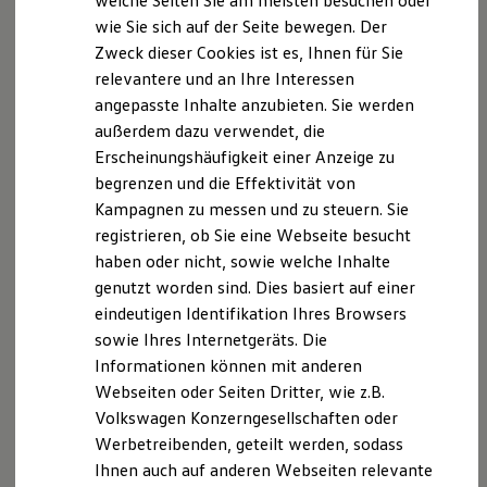
welche Seiten Sie am meisten besuchen oder
Digitales Bordbuch
wie Sie sich auf der Seite bewegen. Der
Fahrerassistenz- und Sicherheitssysteme
Zweck dieser Cookies ist es, Ihnen für Sie
Kontrollleuchten
Kurzfahrprofile und Ölverdünnung
relevantere und an Ihre Interessen
Batterieverordnung
angepasste Inhalte anzubieten. Sie werden
XTL-Dieselkraftstoff
außerdem dazu verwendet, die
Ersatzteile und Betriebsflüssigkeiten
Original Zubehör und Lifestyle Produkte
Erscheinungshäufigkeit einer Anzeige zu
myVolkswagen
begrenzen und die Effektivität von
myVolkswagen Business
Kampagnen zu messen und zu steuern. Sie
Elektrisch & Autonom
Elektro - & Hybridfahrzeuge
registrieren, ob Sie eine Webseite besucht
Unser Ansatz
haben oder nicht, sowie welche Inhalte
Klimafreundlicher Strom
genutzt worden sind. Dies basiert auf einer
Reichweite & Ladelösungen
Reichweitensimulator
eindeutigen Identifikation Ihres Browsers
Ladezeitensimulator
sowie Ihres Internetgeräts. Die
Ladelösungen für Privatkunden
Informationen können mit anderen
Ladelösungen für Gewerbekunden
Wallbox und Ladekabel
Webseiten oder Seiten Dritter, wie z.B.
Bidirektionales Laden
Volkswagen Konzerngesellschaften oder
Förderung & Kosten der Elektrofahrzeuge
Werbetreibenden, geteilt werden, sodass
Fördermöglichkeiten für Privatkunden
Fördermöglichkeiten für Gewerbekunden
Ihnen auch auf anderen Webseiten relevante
Kostensimulator