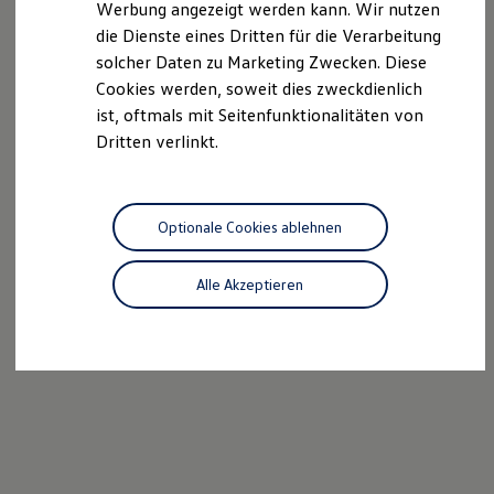
Werbung angezeigt werden kann. Wir nutzen
Autonomes Fahren
die Dienste eines Dritten für die Verarbeitung
Mehr zum ID. Buzz
Online Beratung
solcher Daten zu Marketing Zwecken. Diese
California Welt
Cookies werden, soweit dies zweckdienlich
California Club
ist, oftmals mit Seitenfunktionalitäten von
California Magazin & Ratgeber
Vanlife
Dritten verlinkt.
Ratgeber
Routen & Reisen
California Reisen & Erlebnisse
California App
Optionale Cookies ablehnen
California Lifestyle & Zubehör
Übernachten im California
Marke
Alle Akzeptieren
Unternehmen
Karriere
Karriere im Unternehmen
Karriere im Autohaus
Nachhaltigkeit
Kunden
Gesellschaft
Natur
Events
Rückblick VW Bus Festival 2023
75 Jahre Bulli Jubiläum