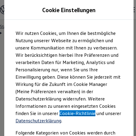
Modelle & Konfigurator
Cookie Einstellungen
Nutzfahrzeuge
Nutzfahrzeugkategorien entdecken
Modelle konfigurieren
Konfiguration laden
Startseite
Besitzer & Service
Reparatur & Service
Zum
Zum
Modelle vergleichen
Servicetermin anfragen
Wir nutzen Cookies, um Ihnen die bestmögliche
Hauptinhalt
Footer
Vorgängermodelle und Oldtimer
springen
springen
Nutzung unserer Webseite zu ermöglichen und
Vorgängermodelle
Oldtimer
unsere Kommunikation mit Ihnen zu verbessern.
Bulli Historie
Wir berücksichtigen hierbei Ihre Präferenzen und
Branchenlösungen & Gewerbekunden
Servicetermin bequem
verarbeiten Daten für Marketing, Analytics und
Umbaulösungen und Hersteller finden
Auf- und Umbauten entdecken & konfigurieren
Personalisierung nur, wenn Sie uns Ihre
Groß- und Sonderkunden
online anfragen
Einwilligung geben. Diese können Sie jederzeit mit
Großkunden
Wirkung für die Zukunft im Cookie Manager
Kommunen & Behörden
Journalisten
(Meine Präferenzen verwalten) in der
Sportvereine
Nutzen Sie unser Onlineformular, um schnell und
Datenschutzerklärung widerrufen. Weitere
Branchenlösungen
Informationen zu unseren eingesetzten Cookies
unkompliziert einen Servicetermin bei Ihrem
Bau & Handwerk
Gewerbliche Personenbeförderung
finden Sie in unserer
Cookie-Richtlinie
und unserer
Volkswagen
Nutzfahrzeuge
Partner anzufragen.
Service & mobile Werkstätten
Datenschutzerklärung
.
Kurier, Logistik & Handel
Kühlfahrzeuge
Folgende Kategorien von Cookies werden durch
Feuerwehr