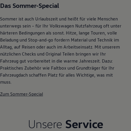
Das Sommer-Special
Autonomes Fahren
Mehr zum ID. Buzz
Online Beratung
Sommer ist auch Urlaubszeit und heißt für viele Menschen
California Welt
California Club
unterwegs sein – für Ihr Volkswagen Nutzfahrzeug oft unter
California Magazin & Ratgeber
härteren Bedingungen als sonst. Hitze, lange Touren, volle
Vanlife
Beladung und Stop-and-go fordern Material und Technik im
Ratgeber
Routen & Reisen
Alltag, auf Reisen oder auch im Arbeitseinsatz. Mit unserem
California Reisen & Erlebnisse
nützlichen Checks und Original Teilen bringen wir Ihr
California App
Fahrzeug gut vorbereitet in die warme Jahreszeit. Dazu:
California Lifestyle & Zubehör
Übernachten im California
Praktisches Zubehör wie Faltbox und Grundträger für Ihr
Marke
Fahrzeugdach schaffen Platz für alles Wichtige, was mit
Unternehmen
muss.
Karriere
Karriere im Unternehmen
Zum Sommer-Special
Karriere im Autohaus
Nachhaltigkeit
Kunden
Gesellschaft
Natur
Unsere
Service
Events
Rückblick VW Bus Festival 2023
75 Jahre Bulli Jubiläum