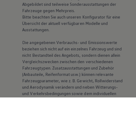
Abgebildet sind teilweise Sonderausstattungen der
Fahrzeuge gegen Mehrpreis.
Bitte beachten Sie auch unseren Konfigurator für eine
Übersicht der aktuell verfügbaren Modelle und
Ausstattungen.
Die angegebenen Verbrauchs- und Emissionswerte
beziehen sich nicht auf ein einzelnes Fahrzeug und sind
nicht Bestandteil des Angebots, sondern dienen allein
Vergleichszwecken zwischen den verschiedenen
Fahrzeugtypen. Zusatzausstattungen und Zubehör
(Anbauteile, Reifenformat usw.) können relevante
Fahrzeugparameter, wie
z. B.
Gewicht, Rollwiderstand
und Aerodynamik verändern und neben Witterungs-
und Verkehrsbedingungen sowie dem individuellen
Fahrverhalten den Kraftstoffverbrauch, den
Stromverbrauch, die CO₂-Emissionen und die
Fahrleistungswerte eines Fahrzeugs beeinflussen.
Weitere Informationen zum offiziellen
Kraftstoffverbrauch und den offiziellen spezifischen