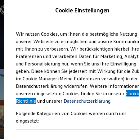
Modelle & Konfigurator
Cookie Einstellungen
Nutzfahrzeuge
Nutzfahrzeugkategorien entdecken
Modelle konfigurieren
Konfiguration laden
Zum
Zum
Modelle vergleichen
Service
Wir nutzen Cookies, um Ihnen die bestmögliche Nutzung
Hauptinhalt
Footer
Vorgängermodelle und Oldtimer
Autohaus Jenz Krumnow
springen
springen
unserer Webseite zu ermöglichen und unsere Kommunika
Vorgängermodelle
Oldtimer
mit Ihnen zu verbessern. Wir berücksichtigen hierbei Ihr
Bulli Historie
4.9
|
18 Bewertungen
Präferenzen und verarbeiten Daten für Marketing, Analyt
Branchenlösungen & Gewerbekunden
und Personalisierung nur, wenn Sie uns Ihre Einwilligung
Umbaulösungen und Hersteller finden
Auf- und Umbauten entdecken & konfigurieren
geben. Diese können Sie jederzeit mit Wirkung für die Zu
Groß- und Sonderkunden
im Cookie Manager (Meine Präferenzen verwalten) in der
Großkunden
Datenschutzerklärung widerrufen. Weitere Informatione
Kommunen & Behörden
Journalisten
unseren eingesetzten Cookies finden Sie in unserer
Cooki
Sportvereine
Richtlinie
und unserer
Datenschutzerklärung
.
Branchenlösungen
Bau & Handwerk
Folgende Kategorien von Cookies werden durch uns
Gewerbliche Personenbeförderung
Service & mobile Werkstätten
eingesetzt:
Kurier, Logistik & Handel
Kühlfahrzeuge
Feuerwehr