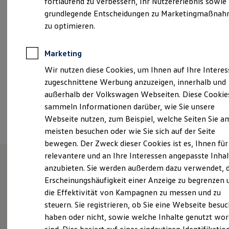
fortlaufend zu verbessern, Ihr Nutzererlebnis sowie
Dienstag
-
Freitag
07:00
-
18:00
Uhr
Kfz-Versicherung für Nutzfahrzeuge
grundlegende Entscheidungen zu Marketingmaßna
Restschuldversicherung
Wartungsverträge
zu optimieren.
info@autohaus-krumnow.de
Besitzer & Service
Reparatur & Service
+49 39771 22853
Sommer-Special
Marketing
Reparatur, Pflege & Inspektion
Wir nutzen diese Cookies, um Ihnen auf Ihre Intere
Servicetermin anfragen
Service-Vorteile bei Volkswagen Nutzfahrzeuge
Ansprechpartner
zugeschnittene Werbung anzuzeigen, innerhalb und
ServicePlus
außerhalb der Volkswagen Webseiten. Diese Cookie
Economy Service
sammeln Informationen darüber, wie Sie unsere
Räder & Reifen Service
Termin vereinbaren
Ersatzfahrzeuge
Webseite nutzen, zum Beispiel, welche Seiten Sie a
Notdienst und Pannenhilfe
meisten besuchen oder wie Sie sich auf der Seite
Software, Konnektivität & Apps
bewegen. Der Zweck dieser Cookies ist es, Ihnen für
California App
VW Connect für Ihren ID. Buzz
relevantere und an Ihre Interessen angepasste Inhal
VW Connect für Ihren Transporter/Caravelle
anzubieten. Sie werden außerdem dazu verwendet, d
VW Connect für Ihren Amarok
Unsere Leistungen
im
Erscheinungshäufigkeit einer Anzeige zu begrenzen 
VW Connect für andere Modelle
Connect Pro
die Effektivität von Kampagnen zu messen und zu
Überblick
Fleet Interface Data
steuern. Sie registrieren, ob Sie eine Webseite besuc
Multistop Pathfinder
haben oder nicht, sowie welche Inhalte genutzt wo
Übersicht Software Updates
Service
Hilfreiches für Besitzer