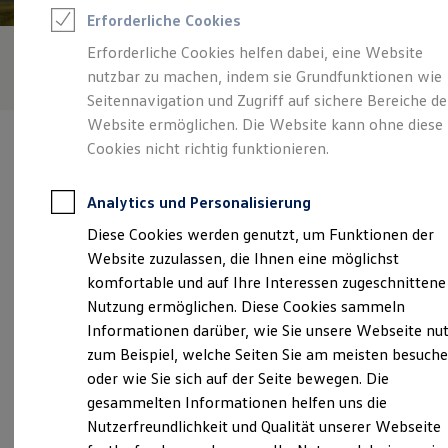
Rettungsdienste
Erforderliche Cookies
ONE Business ID Vorteile
Fahrzeugsuche & Marktplatz
Erforderliche Cookies helfen dabei, eine Website
Fahrzeugsuche
nutzbar zu machen, indem sie Grundfunktionen wie
Fahrzeuge online kaufen
Digitaler Marktplatz
Seitennavigation und Zugriff auf sichere Bereiche de
Kauf & Finanzierung
Website ermöglichen. Die Website kann ohne diese
Online-Fahrzeugbewertung
Cookies nicht richtig funktionieren.
Aktionen & Angebote
E-Auto-Förderung
Für Privatkunden
Analytics und Personalisierung
Für Gewerbekunden
Verantwortlich für die Inhalte auf dieser Seite ist die Autohaus
Profi Paket
Diese Cookies werden genutzt, um Funktionen der
Jenz Krumnow OHG
(
Impressum & Rechtliches
)
TopDeal
Website zuzulassen, die Ihnen eine möglichst
Gebrauchtwagen
ProfiPartner für Gebrauchtwagen
komfortable und auf Ihre Interessen zugeschnittene
Zertifizierte Gebrauchtwagen
Unsere 
Nutzung ermöglichen. Diese Cookies sammeln
Finanzierung
Informationen darüber, wie Sie unsere Webseite nu
Für Privatkunden
Für Gewerbekunden
zum Beispiel, welche Seiten Sie am meisten besuch
Leasing
Belliner Straße 24, 17373 Ueckermünde
oder wie Sie sich auf der Seite bewegen. Die
Für Privatkunden
gesammelten Informationen helfen uns die
Für Gewerbekunden
Montag
06:30
-
18:00
Uhr
Versicherungen & Garantien
Nutzerfreundlichkeit und Qualität unserer Webseite
Garantien