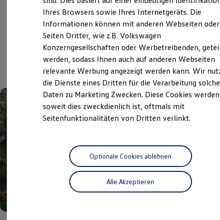
sind. Dies basiert auf einer eindeutigen Identifikatio
Digitales Bordbuch
Ihres Browsers sowie Ihres Internetgeräts. Die
Fahrerassistenz- und Sicherheitssysteme
Informationen können mit anderen Webseiten oder
Kontrollleuchten
Kurzfahrprofile und Ölverdünnung
Aktuelle Highlights
Seiten Dritter, wie z.B. Volkswagen
Batterieverordnung
Konzerngesellschaften oder Werbetreibenden, getei
XTL-Dieselkraftstoff
und Angebote
werden, sodass Ihnen auch auf anderen Webseiten
Ersatzteile und Betriebsflüssigkeiten
Original Zubehör und Lifestyle Produkte
relevante Werbung angezeigt werden kann. Wir nut
myVolkswagen
die Dienste eines Dritten für die Verarbeitung solche
myVolkswagen Business
Daten zu Marketing Zwecken. Diese Cookies werden
Elektrisch & Autonom
Elektro - & Hybridfahrzeuge
soweit dies zweckdienlich ist, oftmals mit
Unser Ansatz
Seitenfunktionalitäten von Dritten verlinkt.
Klimafreundlicher Strom
Reichweite & Ladelösungen
Reichweitensimulator
Ladezeitensimulator
Ladelösungen für Privatkunden
Optionale Cookies ablehnen
Ladelösungen für Gewerbekunden
Wallbox und Ladekabel
Alle Akzeptieren
Bidirektionales Laden
Förderung & Kosten der Elektrofahrzeuge
Fördermöglichkeiten für Privatkunden
Fördermöglichkeiten für Gewerbekunden
Kostensimulator