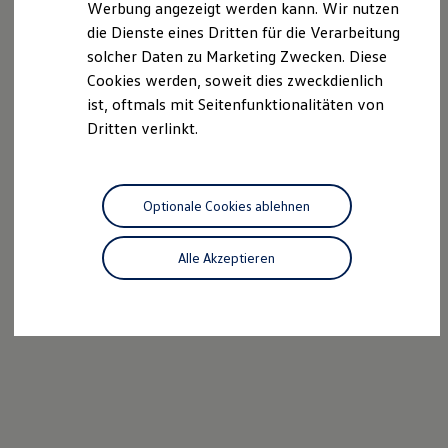
Werbung angezeigt werden kann. Wir nutzen
Kostensimulator
die Dienste eines Dritten für die Verarbeitung
Autonomes Fahren
Mehr zum ID. Buzz
solcher Daten zu Marketing Zwecken. Diese
Online Beratung
Cookies werden, soweit dies zweckdienlich
California Welt
ist, oftmals mit Seitenfunktionalitäten von
California Club
California Magazin & Ratgeber
Dritten verlinkt.
Vanlife
Ratgeber
Routen & Reisen
California Reisen & Erlebnisse
Optionale Cookies ablehnen
California App
California Lifestyle & Zubehör
Übernachten im California
Alle Akzeptieren
Marke
Unternehmen
Karriere
Karriere im Unternehmen
Karriere im Autohaus
Nachhaltigkeit
Kunden
Gesellschaft
Natur
Events
Rückblick VW Bus Festival 2023