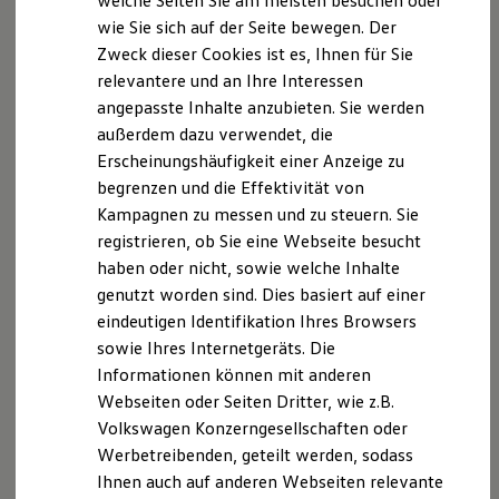
welche Seiten Sie am meisten besuchen oder
Hilfreiches für Besitzer
E-Mail schreiben
wie Sie sich auf der Seite bewegen. Der
Digitales Bordbuch
Zweck dieser Cookies ist es, Ihnen für Sie
Fahrerassistenz- und Sicherheitssysteme
Kontrollleuchten
relevantere und an Ihre Interessen
Kurzfahrprofile und Ölverdünnung
angepasste Inhalte anzubieten. Sie werden
Batterieverordnung
außerdem dazu verwendet, die
XTL-Dieselkraftstoff
Ersatzteile und Betriebsflüssigkeiten
Erscheinungshäufigkeit einer Anzeige zu
Original Zubehör und Lifestyle Produkte
begrenzen und die Effektivität von
myVolkswagen
Kampagnen zu messen und zu steuern. Sie
myVolkswagen Business
Elektrisch & Autonom
registrieren, ob Sie eine Webseite besucht
Elektro - & Hybridfahrzeuge
haben oder nicht, sowie welche Inhalte
Unser Ansatz
genutzt worden sind. Dies basiert auf einer
Klimafreundlicher Strom
Reichweite & Ladelösungen
eindeutigen Identifikation Ihres Browsers
Reichweitensimulator
sowie Ihres Internetgeräts. Die
Ladezeitensimulator
Informationen können mit anderen
Ladelösungen für Privatkunden
Ladelösungen für Gewerbekunden
Webseiten oder Seiten Dritter, wie z.B.
Wallbox und Ladekabel
Volkswagen Konzerngesellschaften oder
Bidirektionales Laden
Werbetreibenden, geteilt werden, sodass
Förderung & Kosten der Elektrofahrzeuge
Fördermöglichkeiten für Privatkunden
Ihnen auch auf anderen Webseiten relevante
Fördermöglichkeiten für Gewerbekunden