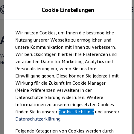
Modelle & Konfigurator
Cookie Einstellungen
Nutzfahrzeuge
Nutzfahrzeugkategorien entdecken
Modelle konfigurieren
Konfiguration laden
Zum
Zum
Modelle vergleichen
Wir nutzen Cookies, um Ihnen die bestmögliche
Hauptinhalt
Footer
Vorgängermodelle und Oldtimer
Angebote & Über uns
springen
springen
Nutzung unserer Webseite zu ermöglichen und
Vorgängermodelle
Oldtimer
unsere Kommunikation mit Ihnen zu verbessern.
Bulli Historie
Wir berücksichtigen hierbei Ihre Präferenzen und
Branchenlösungen & Gewerbekunden
Verantwortlich für die Inhalte auf dieser Seite ist die Autohaus
verarbeiten Daten für Marketing, Analytics und
Umbaulösungen und Hersteller finden
Huttenstraße GmbH
(
Impressum & Rechtliches
)
Auf- und Umbauten entdecken & konfigurieren
Personalisierung nur, wenn Sie uns Ihre
Groß- und Sonderkunden
Einwilligung geben. Diese können Sie jederzeit mit
Großkunden
Wirkung für die Zukunft im Cookie Manager
Kommunen & Behörden
Leider haben wir im Moment keine
Journalisten
(Meine Präferenzen verwalten) in der
Sportvereine
aktuellen Angebote
Datenschutzerklärung widerrufen. Weitere
Branchenlösungen
Informationen zu unseren eingesetzten Cookies
Bau & Handwerk
Gewerbliche Personenbeförderung
finden Sie in unserer
Cookie-Richtlinie
und unserer
Service & mobile Werkstätten
Datenschutzerklärung
.
Kurier, Logistik & Handel
Ihre nächsten
Menschen mit Behinderung
Folgende Kategorien von Cookies werden durch
Kühlfahrzeuge