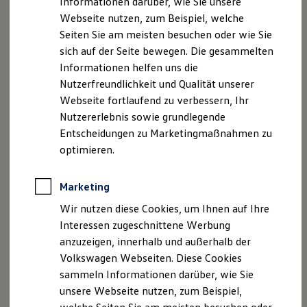
Informationen darüber, wie Sie unsere
Garantien
Webseite nutzen, zum Beispiel, welche
Kfz-Versicherung für Nutzfahrzeuge
Restschuldversicherung
Seiten Sie am meisten besuchen oder wie Sie
Wartungsverträge
sich auf der Seite bewegen. Die gesammelten
Besitzer & Service
Ihre
Ansprechpartner
Informationen helfen uns die
Reparatur & Service
Sommer-Special
Nutzerfreundlichkeit und Qualität unserer
Reparatur, Pflege & Inspektion
+49 345 48230
Webseite fortlaufend zu verbessern, Ihr
Servicetermin anfragen
Nutzererlebnis sowie grundlegende
Service-Vorteile bei Volkswagen Nutzfahrzeuge
ServicePlus
Entscheidungen zu Marketingmaßnahmen zu
Economy Service
optimieren.
Räder & Reifen Service
Ersatzfahrzeuge
Notdienst und Pannenhilfe
Marketing
Software, Konnektivität & Apps
California App
Wir nutzen diese Cookies, um Ihnen auf Ihre
VW Connect für Ihren ID. Buzz
Interessen zugeschnittene Werbung
VW Connect für Ihren Transporter/Caravelle
anzuzeigen, innerhalb und außerhalb der
VW Connect für Ihren Amarok
Jens Clasen
VW Connect für andere Modelle
Volkswagen Webseiten. Diese Cookies
Connect Pro
Verkaufsberater VW Nutzfahrzeuge
sammeln Informationen darüber, wie Sie
Fleet Interface Data
unsere Webseite nutzen, zum Beispiel,
Multistop Pathfinder
0345/4823-351
Übersicht Software Updates