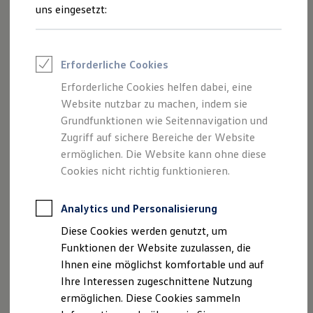
Feuerwehr
Schritte
uns eingesetzt:
Rettungsdienste
ONE Business ID Vorteile
Fahrzeugsuche & Marktplatz
Fahrzeugsuche
Erforderliche Cookies
Fahrzeuge online kaufen
Probefahrt
Digitaler Marktplatz
Erforderliche Cookies helfen dabei, eine
Kauf & Finanzierung
Website nutzbar zu machen, indem sie
Online-Fahrzeugbewertung
Aktionen & Angebote
Grundfunktionen wie Seitennavigation und
E-Auto-Förderung
Zugriff auf sichere Bereiche der Website
Für Privatkunden
ermöglichen. Die Website kann ohne diese
Beratung
Für Gewerbekunden
Profi Paket
Cookies nicht richtig funktionieren.
TopDeal
Gebrauchtwagen
ProfiPartner für Gebrauchtwagen
Analytics und Personalisierung
Zertifizierte Gebrauchtwagen
Diese Cookies werden genutzt, um
Angebote
Finanzierung
Für Privatkunden
Funktionen der Website zuzulassen, die
Für Gewerbekunden
Ihnen eine möglichst komfortable und auf
Leasing
Ihre Interessen zugeschnittene Nutzung
Für Privatkunden
Für Gewerbekunden
ermöglichen. Diese Cookies sammeln
Versicherungen & Garantien
Servicetermin anfragen