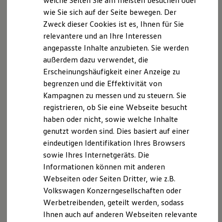
welche Seiten Sie am meisten besuchen oder
das Autohaus Humm in Laupheim. Sie hatten von
Digitales Bordbuch
wie Sie sich auf der Seite bewegen. Der
Fahrerassistenz- und Sicherheitssysteme
Anfang an den Traum, den besten Kundenservice und
Zweck dieser Cookies ist es, Ihnen für Sie
Kontrollleuchten
die besten Reparaturleistungen anzubieten. Anfangs
Kurzfahrprofile und Ölverdünnung
relevantere und an Ihre Interessen
wurden Modelle aller Fabrikate und
Batterieverordnung
angepasste Inhalte anzubieten. Sie werden
XTL-Dieselkraftstoff
landwirtschaftliche Maschinen instandgesetzt und
außerdem dazu verwendet, die
Ersatzteile und Betriebsflüssigkeiten
gewartet. 1971 erhielt das Autohaus die Vertretung
Original Zubehör und Lifestyle Produkte
Erscheinungshäufigkeit einer Anzeige zu
der Automarke Audi NSU für Laupheim und
myVolkswagen
begrenzen und die Effektivität von
myVolkswagen Business
Umgebung. Mit der wachsenden Anzahl an
Kampagnen zu messen und zu steuern. Sie
Elektrisch & Autonom
Kund:innen erfolgte 1972 der Umzug in die Ulmer
Elektro - & Hybridfahrzeuge
registrieren, ob Sie eine Webseite besucht
Straße 97 in Laupheim in eine moderne
Unser Ansatz
haben oder nicht, sowie welche Inhalte
Klimafreundlicher Strom
Reparaturwerkstatt für PKW und Nutzfahrzeuge. Dort
genutzt worden sind. Dies basiert auf einer
Reichweite & Ladelösungen
erweiterten sie ihre Werkstatt und schafften eine
Reichweitensimulator
eindeutigen Identifikation Ihres Browsers
neue Ausstellungshalle, um die wachsende Anzahl
Ladezeitensimulator
sowie Ihres Internetgeräts. Die
Ladelösungen für Privatkunden
von Modellen der Marke Volkswagen und Audi
Informationen können mit anderen
Ladelösungen für Gewerbekunden
gerecht zu werden. Durch die Fusion von Volkswagen
Wallbox und Ladekabel
Webseiten oder Seiten Dritter, wie z.B.
und Audi in den 70er Jahren wurde das Autohaus
Bidirektionales Laden
Volkswagen Konzerngesellschaften oder
Förderung & Kosten der Elektrofahrzeuge
Humm ein Vertriebs- und Vermittlungspartner für die
Werbetreibenden, geteilt werden, sodass
Fördermöglichkeiten für Privatkunden
Marken Volkswagen, Audi und Volkswagen
Fördermöglichkeiten für Gewerbekunden
Ihnen auch auf anderen Webseiten relevante
Nutzfahrzeuge. In den 80er Jahren traten die Söhne
Kostensimulator