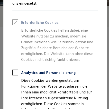
Rettungsdienste
uns eingesetzt:
ONE Business ID Vorteile
Fahrzeugsuche & Marktplatz
Fahrzeugsuche
Fahrzeuge online kaufen
Erforderliche Cookies
Digitaler Marktplatz
Kauf & Finanzierung
Erforderliche Cookies helfen dabei, eine
Online-Fahrzeugbewertung
Website nutzbar zu machen, indem sie
Aktionen & Angebote
E-Auto-Förderung
Grundfunktionen wie Seitennavigation und
Für Privatkunden
Zugriff auf sichere Bereiche der Website
Für Gewerbekunden
Verantwortlich für die Inhalte auf dieser Seite ist die Autohaus
ermöglichen. Die Website kann ohne diese
Profi Paket
Humm GmbH
(
Impressum & Rechtliches
)
TopDeal
Cookies nicht richtig funktionieren.
Gebrauchtwagen
ProfiPartner für Gebrauchtwagen
Zentrale
Zertifizierte Gebrauchtwagen
Analytics und Personalisierung
Finanzierung
Diese Cookies werden genutzt, um
Für Privatkunden
Ulmer Straße 97, 88471 Laupheim
Für Gewerbekunden
Funktionen der Website zuzulassen, die
Leasing
Ihnen eine möglichst komfortable und auf
Für Privatkunden
Montag
-
Freitag
07:30
-
18:00
Uhr
Ihre Interessen zugeschnittene Nutzung
Für Gewerbekunden
Versicherungen & Garantien
Samstag
08:30
-
12:30
Uhr
ermöglichen. Diese Cookies sammeln
Garantien