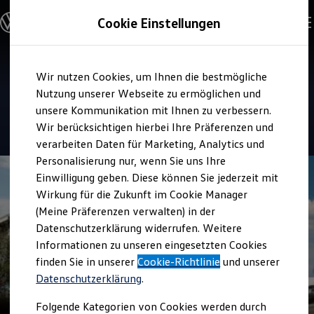
Modelle & Konfigurator
Cookie Einstellungen
Nutzfahrzeuge
Nutzfahrzeugkategorien entdecken
Modelle konfigurieren
Konfiguration laden
Zum
Zum
Modelle vergleichen
Service
Wir nutzen Cookies, um Ihnen die bestmögliche
Hauptinhalt
Footer
Vorgängermodelle und Oldtimer
Autohaus Humm
springen
springen
Nutzung unserer Webseite zu ermöglichen und
Vorgängermodelle
Oldtimer
unsere Kommunikation mit Ihnen zu verbessern.
Bulli Historie
4.8
|
47 Bewertungen
Wir berücksichtigen hierbei Ihre Präferenzen und
Branchenlösungen & Gewerbekunden
verarbeiten Daten für Marketing, Analytics und
Umbaulösungen und Hersteller finden
Auf- und Umbauten entdecken & konfigurieren
Personalisierung nur, wenn Sie uns Ihre
Groß- und Sonderkunden
Einwilligung geben. Diese können Sie jederzeit mit
Großkunden
Wirkung für die Zukunft im Cookie Manager
Kommunen & Behörden
Journalisten
(Meine Präferenzen verwalten) in der
Sportvereine
Datenschutzerklärung widerrufen. Weitere
Branchenlösungen
Informationen zu unseren eingesetzten Cookies
Bau & Handwerk
Gewerbliche Personenbeförderung
finden Sie in unserer
Cookie-Richtlinie
und unserer
Service & mobile Werkstätten
Datenschutzerklärung
.
Kurier, Logistik & Handel
Kühlfahrzeuge
Folgende Kategorien von Cookies werden durch
Feuerwehr