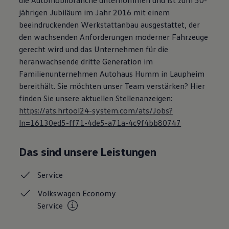
Bulli Magazin
jährigen Jubiläum im Jahr 2016 mit einem
Fahrzeugabholung ab Werk
beeindruckenden Werkstattanbau ausgestattet, der
Uptime
den wachsenden Anforderungen moderner Fahrzeuge
gerecht wird und das Unternehmen für die
heranwachsende dritte Generation im
Familienunternehmen Autohaus Humm in Laupheim
bereithält. Sie möchten unser Team verstärken? Hier
finden Sie unsere aktuellen Stellenanzeigen:
https://ats.hrtool24-system.com/ats/Jobs?
ln=16130ed5-ff71-4de5-a71a-4c9f4bb80747
Das sind unsere Leistungen
Service
Volkswagen Economy
Service