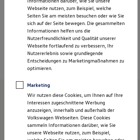
Informationen darüber, wie Sie unsere
Kfz-Versicherung für Nutzfahrzeuge
Webseite nutzen, zum Beispiel, welche
autohaus.humm@humm.vapn.de
Restschuldversicherung
Wartungsverträge
Seiten Sie am meisten besuchen oder wie Sie
Besitzer & Service
+49 7392 97020
sich auf der Seite bewegen. Die gesammelten
Reparatur & Service
Informationen helfen uns die
Sommer-Special
Reparatur, Pflege & Inspektion
Nutzerfreundlichkeit und Qualität unserer
Ansprechpartner
Servicetermin anfragen
Webseite fortlaufend zu verbessern, Ihr
Service-Vorteile bei Volkswagen Nutzfahrzeuge
Nutzererlebnis sowie grundlegende
ServicePlus
Economy Service
Termin vereinbaren
Entscheidungen zu Marketingmaßnahmen zu
Räder & Reifen Service
optimieren.
Ersatzfahrzeuge
Notdienst und Pannenhilfe
Software, Konnektivität & Apps
Marketing
California App
VW Connect für Ihren ID. Buzz
Wir nutzen diese Cookies, um Ihnen auf Ihre
VW Connect für Ihren Transporter/Caravelle
Willkommen in unserem
Interessen zugeschnittene Werbung
VW Connect für Ihren Amarok
anzuzeigen, innerhalb und außerhalb der
Autohaus
VW Connect für andere Modelle
Connect Pro
Volkswagen Webseiten. Diese Cookies
Fleet Interface Data
sammeln Informationen darüber, wie Sie
Multistop Pathfinder
unsere Webseite nutzen, zum Beispiel,
Übersicht Software Updates
1966 gründeten das Ehepaar Brigitte und Paul Humm
Hilfreiches für Besitzer