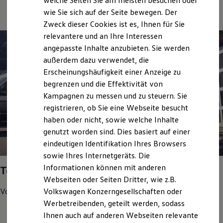
welche Seiten Sie am meisten besuchen oder
Digitales Bordbuch
wie Sie sich auf der Seite bewegen. Der
Fahrerassistenz- und Sicherheitssysteme
Zweck dieser Cookies ist es, Ihnen für Sie
Kontrollleuchten
Kurzfahrprofile und Ölverdünnung
relevantere und an Ihre Interessen
Batterieverordnung
angepasste Inhalte anzubieten. Sie werden
XTL-Dieselkraftstoff
außerdem dazu verwendet, die
Ersatzteile und Betriebsflüssigkeiten
Original Zubehör und Lifestyle Produkte
Erscheinungshäufigkeit einer Anzeige zu
myVolkswagen
begrenzen und die Effektivität von
myVolkswagen Business
Kampagnen zu messen und zu steuern. Sie
Elektrisch & Autonom
Elektro - & Hybridfahrzeuge
registrieren, ob Sie eine Webseite besucht
Unser Ansatz
haben oder nicht, sowie welche Inhalte
Klimafreundlicher Strom
genutzt worden sind. Dies basiert auf einer
Reichweite & Ladelösungen
Reichweitensimulator
1
eindeutigen Identifikation Ihres Browsers
Ladezeitensimulator
sowie Ihres Internetgeräts. Die
Ladelösungen für Privatkunden
Informationen können mit anderen
Ladelösungen für Gewerbekunden
Top Service Partner 2025
Wallbox und Ladekabel
Webseiten oder Seiten Dritter, wie z.B.
Bidirektionales Laden
Volkswagen
Nutzfahrzeuge
hat uns in den Bereichen
Volkswagen Konzerngesellschaften oder
Förderung & Kosten der Elektrofahrzeuge
Werbetreibenden, geteilt werden, sodass
Fördermöglichkeiten für Privatkunden
Kundenzufriedenheit
Fördermöglichkeiten für Gewerbekunden
Ihnen auch auf anderen Webseiten relevante
Kostensimulator