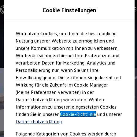
Modelle & Konfigurator
Cookie Einstellungen
Nutzfahrzeuge
Nutzfahrzeugkategorien entdecken
Modelle konfigurieren
Konfiguration laden
Zum
Zum
Modelle vergleichen
Service
Wir nutzen Cookies, um Ihnen die bestmögliche
Hauptinhalt
Footer
Vorgängermodelle und Oldtimer
Autohaus Hofmann e.K.
springen
springen
Nutzung unserer Webseite zu ermöglichen und
Vorgängermodelle
Oldtimer
unsere Kommunikation mit Ihnen zu verbessern.
Bulli Historie
5
|
19 Bewertungen
Wir berücksichtigen hierbei Ihre Präferenzen und
Branchenlösungen & Gewerbekunden
verarbeiten Daten für Marketing, Analytics und
Umbaulösungen und Hersteller finden
Auf- und Umbauten entdecken & konfigurieren
Personalisierung nur, wenn Sie uns Ihre
Groß- und Sonderkunden
Einwilligung geben. Diese können Sie jederzeit mit
Großkunden
Wirkung für die Zukunft im Cookie Manager
Kommunen & Behörden
Journalisten
(Meine Präferenzen verwalten) in der
Sportvereine
Datenschutzerklärung widerrufen. Weitere
Branchenlösungen
Informationen zu unseren eingesetzten Cookies
Bau & Handwerk
Gewerbliche Personenbeförderung
finden Sie in unserer
Cookie-Richtlinie
und unserer
Service & mobile Werkstätten
Datenschutzerklärung
.
Kurier, Logistik & Handel
Kühlfahrzeuge
Folgende Kategorien von Cookies werden durch
Feuerwehr