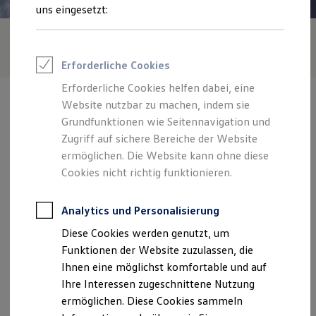
Rettungsdienste
uns eingesetzt:
ONE Business ID Vorteile
Fahrzeugsuche & Marktplatz
Fahrzeugsuche
Fahrzeuge online kaufen
Erforderliche Cookies
Digitaler Marktplatz
Kauf & Finanzierung
Erforderliche Cookies helfen dabei, eine
Online-Fahrzeugbewertung
Website nutzbar zu machen, indem sie
Aktionen & Angebote
E-Auto-Förderung
Grundfunktionen wie Seitennavigation und
Für Privatkunden
Zugriff auf sichere Bereiche der Website
Für Gewerbekunden
Verantwortlich für die Inhalte auf dieser Seite ist die Autohaus
ermöglichen. Die Website kann ohne diese
Profi Paket
Hofmann e.K.
(
Impressum & Rechtliches
)
TopDeal
Cookies nicht richtig funktionieren.
Gebrauchtwagen
ProfiPartner für Gebrauchtwagen
Zentrale
Zertifizierte Gebrauchtwagen
Analytics und Personalisierung
Finanzierung
Diese Cookies werden genutzt, um
Für Privatkunden
Argenstraße 52, 87534 Oberstaufen
Für Gewerbekunden
Funktionen der Website zuzulassen, die
Leasing
Ihnen eine möglichst komfortable und auf
Für Privatkunden
Montag
-
Donnerstag
07:30
-
12:00
Uhr
Ihre Interessen zugeschnittene Nutzung
Für Gewerbekunden
Versicherungen & Garantien
13:00
-
17:30
Uhr
ermöglichen. Diese Cookies sammeln
Garantien