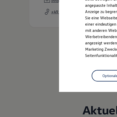
info@ah-hoff.de
Garantien
angepasste Inhalt
Kfz-Versicherung für Nutzfahrzeuge
Anzeige zu begren
+49 2241 391830
Restschuldversicherung
Wartungsverträge
Sie eine Webseite
Besitzer & Service
einer eindeutigen
Reparatur & Service
mit anderen Webse
Sommer-Special
Reparatur, Pflege & Inspektion
Werbetreibenden,
Servicetermin anfragen
angezeigt werden 
Service-Vorteile bei Volkswagen Nutzfahrzeuge
Marketing Zwecken
ServicePlus
Economy Service
Seitenfunktionali
Räder & Reifen Service
Ersatzfahrzeuge
Notdienst und Pannenhilfe
Software, Konnektivität & Apps
Optional
California App
VW Connect für Ihren ID. Buzz
VW Connect für Ihren Transporter/Caravelle
VW Connect für Ihren Amarok
VW Connect für andere Modelle
Connect Pro
Aktue
Fleet Interface Data
Multistop Pathfinder
Übersicht Software Updates