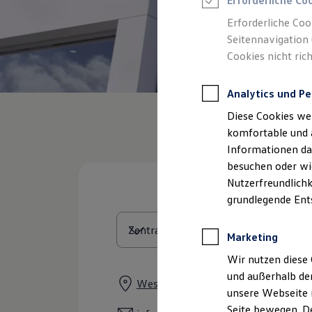
Erforderliche Co
Feuerwehr
Rettungsdienste
Erforderliche Coo
ONE Business ID Vorteile
Seitennavigation 
Fahrzeugsuche & Marktplatz
Cookies nicht rich
Fahrzeugsuche
Fahrzeuge online kaufen
Digitaler Marktplatz
Analytics und Pe
Kauf & Finanzierung
Online-Fahrzeugbewertung
Diese Cookies we
Aktionen & Angebote
E-Auto-Förderung
komfortable und 
Für Privatkunden
Informationen dar
Für Gewerbekunden
besuchen oder wie
Profi Paket
TopDeal
Nutzerfreundlichk
Gebrauchtwagen
grundlegende Ent
ProfiPartner für Gebrauchtwagen
Zertifizierte Gebrauchtwagen
Finanzierung
Marketing
Für Privatkunden
Für Gewerbekunden
Wir nutzen diese 
Leasing
und außerhalb de
Für Privatkunden
Westerwaldstraße 1, 53757 Sankt A
unsere Webseite n
Für Gewerbekunden
Versicherungen & Garantien
Seite bewegen. De