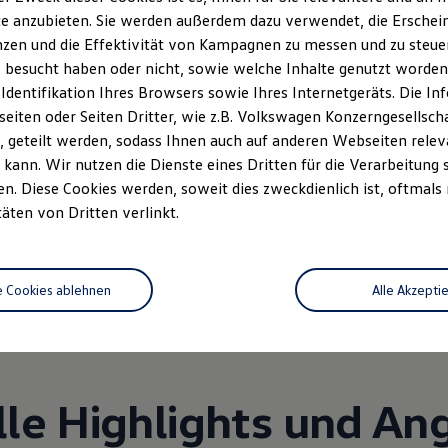
e anzubieten. Sie werden außerdem dazu verwendet, die Erschein
zen und die Effektivität von Kampagnen zu messen und zu steuern
 besucht haben oder nicht, sowie welche Inhalte genutzt worden s
 Identifikation Ihres Browsers sowie Ihres Internetgeräts. Die 
iten oder Seiten Dritter, wie z.B. Volkswagen Konzerngesellsch
 geteilt werden, sodass Ihnen auch auf anderen Webseiten rel
kann. Wir nutzen die Dienste eines Dritten für die Verarbeitung 
. Diese Cookies werden, soweit dies zweckdienlich ist, oftmals
Unsere Leistungen
im Überblic
täten von Dritten verlinkt.
Service
Volkswagen Economy
e Cookies ablehnen
Alle Akzepti
Service
lle Highlights und An