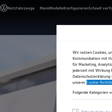
Modelle & Konfigurator
Nutzfahrzeuge
Menü
Modelle
Konfigurieren
Schnell verf
Nutzfahrzeugkategorien entdecken
Modelle konfigurieren
Konfiguration laden
Modelle vergleichen
Zum
Zum
Vorgängermodelle und Oldtimer
Hauptinhalt
Footer
Vorgängermodelle
springen
springen
Oldtimer
Bulli Historie
Branchenlösungen & Gewerbekunden
Umbaulösungen und Hersteller finden
Wir nutzen Cookies, u
Auf- und Umbauten entdecken & konfigurieren
Kommunikation mit Ihn
Groß- und Sonderkunden
für Marketing, Analyti
Großkunden
Kommunen & Behörden
jederzeit mit Wirkung 
Journalisten
Datenschutzerklärung w
Sportvereine
unserer
Cookie-Richtli
Branchenlösungen
Bau & Handwerk
Gewerbliche Personenbeförderung
Folgende Kategorien v
Service & mobile Werkstätten
Kurier, Logistik & Handel
Menschen mit Behinderung
Kühlfahrzeuge