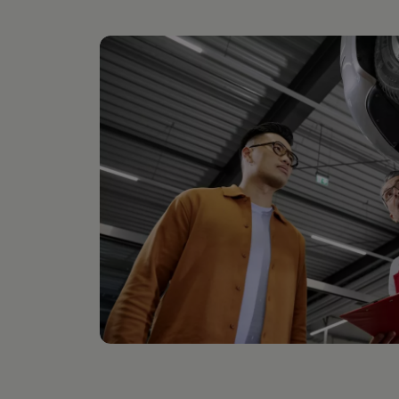
Hilfreiches für Besitzer
Digitales Bordbuch
Fahrerassistenz- und Sicherheitssysteme
Kontrollleuchten
Kurzfahrprofile und Ölverdünnung
Batterieverordnung
XTL-Dieselkraftstoff
Ersatzteile und Betriebsflüssigkeiten
Original Zubehör und Lifestyle Produkte
myVolkswagen
myVolkswagen Business
Elektrisch & Autonom
Elektro - & Hybridfahrzeuge
Unser Ansatz
Klimafreundlicher Strom
Reichweite & Ladelösungen
Reichweitensimulator
Ladezeitensimulator
Ladelösungen für Privatkunden
Ladelösungen für Gewerbekunden
Wallbox und Ladekabel
Bidirektionales Laden
Förderung & Kosten der Elektrofahrzeuge
Fördermöglichkeiten für Privatkunden
Fördermöglichkeiten für Gewerbekunden