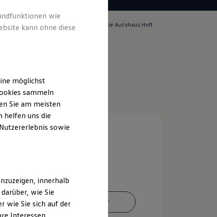
rundfunktionen wie
lich für die Inhalte auf dieser Seite ist die Autohaus Hoff
ebsite kann ohne diese
. KG
(
Impressum & Rechtliches
)
ine möglichst
 Cookies sammeln
ten Sie am meisten
 helfen uns die
 Nutzererlebnis sowie
nzuzeigen, innerhalb
darüber, wie Sie
Ansprechpartner
 wie Sie sich auf der
hre Interessen