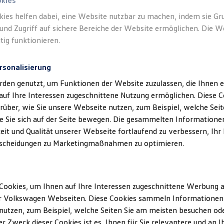
okies
kies helfen dabei, eine Website nutzbar zu machen, indem sie G
Verantwort
und Zugriff auf sichere Bereiche der Website ermöglichen. Die W
GmbH - Co
tig funktionieren.
rsonalisierung
rden genutzt, um Funktionen der Website zuzulassen, die Ihnen e
auf Ihre Interessen zugeschnittene Nutzung ermöglichen. Diese
über, wie Sie unsere Webseite nutzen, zum Beispiel, welche Sei
 Sie sich auf der Seite bewegen. Die gesammelten Informationen
eit und Qualität unserer Webseite fortlaufend zu verbessern, Ihr
scheidungen zu Marketingmaßnahmen zu optimieren.
Unsere Abteilungen
Cookies, um Ihnen auf Ihre Interessen zugeschnittene Werbung a
Montag
-
Freitag
07:30
-
18:30
Uhr
r Volkswagen Webseiten. Diese Cookies sammeln Informationen 
ugustin
Samstag
08:00
-
14:00
Uhr
utzen, zum Beispiel, welche Seiten Sie am meisten besuchen oder
r Zweck dieser Cookies ist es, Ihnen für Sie relevantere und an I