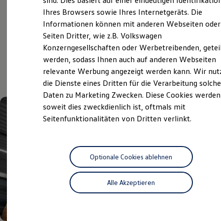
sind. Dies basiert auf einer eindeutigen Identifikatio
Service
Hilfreiches für Besitzer
Ihres Browsers sowie Ihres Internetgeräts. Die
Digitales Bordbuch
Informationen können mit anderen Webseiten oder
Fahrerassistenz- und Sicherheitssysteme
Kontrollleuchten
Seiten Dritter, wie z.B. Volkswagen
Aktuelle Highlights
Kurzfahrprofile und Ölverdünnung
Konzerngesellschaften oder Werbetreibenden, getei
Batterieverordnung
werden, sodass Ihnen auch auf anderen Webseiten
XTL-Dieselkraftstoff
und Angebote
Ersatzteile und Betriebsflüssigkeiten
relevante Werbung angezeigt werden kann. Wir nut
Original Zubehör und Lifestyle Produkte
die Dienste eines Dritten für die Verarbeitung solche
myVolkswagen
Daten zu Marketing Zwecken. Diese Cookies werden
myVolkswagen Business
Elektrisch & Autonom
soweit dies zweckdienlich ist, oftmals mit
Elektro - & Hybridfahrzeuge
Seitenfunktionalitäten von Dritten verlinkt.
Unser Ansatz
Klimafreundlicher Strom
Reichweite & Ladelösungen
Reichweitensimulator
Ladezeitensimulator
Optionale Cookies ablehnen
Ladelösungen für Privatkunden
Ladelösungen für Gewerbekunden
Alle Akzeptieren
Wallbox und Ladekabel
Bidirektionales Laden
Förderung & Kosten der Elektrofahrzeuge
Fördermöglichkeiten für Privatkunden
Fördermöglichkeiten für Gewerbekunden