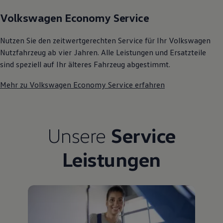
Kostensimulator
Volkswagen Economy Service
Autonomes Fahren
Mehr zum ID. Buzz
Online Beratung
Nutzen Sie den zeitwertgerechten Service für Ihr Volkswagen
California Welt
Nutzfahrzeug ab vier Jahren. Alle Leistungen und Ersatzteile
California Club
California Magazin & Ratgeber
sind speziell auf Ihr älteres Fahrzeug abgestimmt.
Vanlife
Ratgeber
Mehr zu Volkswagen Economy Service erfahren
Routen & Reisen
California Reisen & Erlebnisse
California App
California Lifestyle & Zubehör
Übernachten im California
Unsere
Service
Marke
Unternehmen
Karriere
Leistungen
Karriere im Unternehmen
Karriere im Autohaus
Nachhaltigkeit
Kunden
Gesellschaft
Natur
Events
Rückblick VW Bus Festival 2023