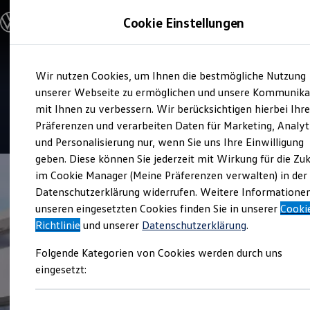
Modelle & Konfigurator
Cookie Einstellungen
Nutzfahrzeuge
Nutzfahrzeugkategorien entdecken
Modelle konfigurieren
Konfiguration laden
Zum
Zum
Modelle vergleichen
Service
Wir nutzen Cookies, um Ihnen die bestmögliche Nutzung
Hauptinhalt
Footer
Vorgängermodelle und Oldtimer
Autohaus Herfurtner
springen
springen
unserer Webseite zu ermöglichen und unsere Kommunika
Vorgängermodelle
Oldtimer
mit Ihnen zu verbessern. Wir berücksichtigen hierbei Ihr
Bulli Historie
Präferenzen und verarbeiten Daten für Marketing, Analyt
Branchenlösungen & Gewerbekunden
und Personalisierung nur, wenn Sie uns Ihre Einwilligung
Umbaulösungen und Hersteller finden
Auf- und Umbauten entdecken & konfigurieren
geben. Diese können Sie jederzeit mit Wirkung für die Zu
Groß- und Sonderkunden
im Cookie Manager (Meine Präferenzen verwalten) in der
Großkunden
Datenschutzerklärung widerrufen. Weitere Informatione
Kommunen & Behörden
Journalisten
unseren eingesetzten Cookies finden Sie in unserer
Cooki
Sportvereine
Richtlinie
und unserer
Datenschutzerklärung
.
Branchenlösungen
Bau & Handwerk
Folgende Kategorien von Cookies werden durch uns
Gewerbliche Personenbeförderung
Service & mobile Werkstätten
eingesetzt:
Kurier, Logistik & Handel
Menschen mit Behinderung
Kühlfahrzeuge