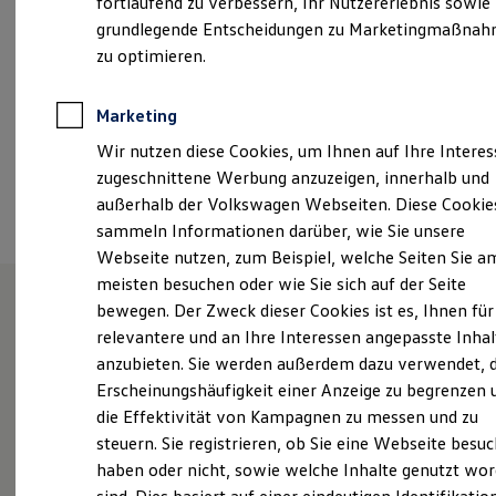
fortlaufend zu verbessern, Ihr Nutzererlebnis sowie
Samstag
09:00
-
13:00
Uhr
Garantien
grundlegende Entscheidungen zu Marketingmaßna
Kfz-Versicherung für Nutzfahrzeuge
Restschuldversicherung
zu optimieren.
+49 211 402227
Wartungsverträge
Besitzer & Service
Reparatur & Service
Marketing
Ansprechpartner
Sommer-Special
Wir nutzen diese Cookies, um Ihnen auf Ihre Intere
Reparatur, Pflege & Inspektion
Servicetermin anfragen
zugeschnittene Werbung anzuzeigen, innerhalb und
Service-Vorteile bei Volkswagen Nutzfahrzeuge
Termin vereinbaren
außerhalb der Volkswagen Webseiten. Diese Cookie
ServicePlus
sammeln Informationen darüber, wie Sie unsere
Economy Service
Räder & Reifen Service
Webseite nutzen, zum Beispiel, welche Seiten Sie a
Ersatzfahrzeuge
meisten besuchen oder wie Sie sich auf der Seite
Notdienst und Pannenhilfe
bewegen. Der Zweck dieser Cookies ist es, Ihnen für
Software, Konnektivität & Apps
California App
Unsere Leistungen
im
relevantere und an Ihre Interessen angepasste Inhal
VW Connect für Ihren ID. Buzz
anzubieten. Sie werden außerdem dazu verwendet, d
VW Connect für Ihren Transporter/Caravelle
Überblick
Erscheinungshäufigkeit einer Anzeige zu begrenzen 
VW Connect für Ihren Amarok
VW Connect für andere Modelle
die Effektivität von Kampagnen zu messen und zu
Connect Pro
Service
steuern. Sie registrieren, ob Sie eine Webseite besuc
Fleet Interface Data
haben oder nicht, sowie welche Inhalte genutzt wo
Multistop Pathfinder
Volkswagen Economy
Übersicht Software Updates