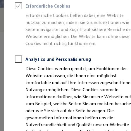
Feuerwehr
Erforderliche Cookies
Rettungsdienste
ONE Business ID Vorteile
Erforderliche Cookies helfen dabei, eine Website
Fahrzeugsuche & Marktplatz
nutzbar zu machen, indem sie Grundfunktionen wie
Fahrzeugsuche
Fahrzeuge online kaufen
Seitennavigation und Zugriff auf sichere Bereiche de
Digitaler Marktplatz
Website ermöglichen. Die Website kann ohne diese
Kauf & Finanzierung
Cookies nicht richtig funktionieren.
Online-Fahrzeugbewertung
Aktionen & Angebote
E-Auto-Förderung
Analytics und Personalisierung
Für Privatkunden
Verantwortlich für die Inhalte auf dieser Seite ist die Autohaus
Für Gewerbekunden
Diese Cookies werden genutzt, um Funktionen der
Herfurtner GmbH - Co. KG
(
Impressum & Rechtliches
)
Profi Paket
Website zuzulassen, die Ihnen eine möglichst
TopDeal
Gebrauchtwagen
komfortable und auf Ihre Interessen zugeschnittene
ProfiPartner für Gebrauchtwagen
Unsere 
Nutzung ermöglichen. Diese Cookies sammeln
Zertifizierte Gebrauchtwagen
Informationen darüber, wie Sie unsere Webseite nu
Finanzierung
Für Privatkunden
zum Beispiel, welche Seiten Sie am meisten besuch
Für Gewerbekunden
Niederrheinstraße 212, 40474 Düsseldorf
oder wie Sie sich auf der Seite bewegen. Die
Leasing
gesammelten Informationen helfen uns die
Für Privatkunden
Montag
-
Freitag
07:00
-
18:30
Uhr
Für Gewerbekunden
Nutzerfreundlichkeit und Qualität unserer Webseite
Versicherungen & Garantien