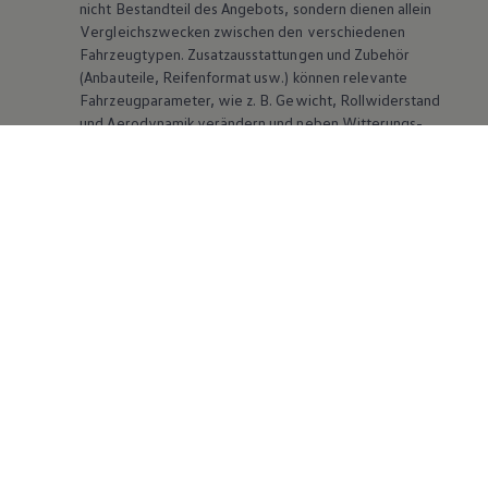
nicht Bestandteil des Angebots, sondern dienen allein
Vergleichszwecken zwischen den verschiedenen
Fahrzeugtypen. Zusatzausstattungen und Zubehör
(Anbauteile, Reifenformat usw.) können relevante
Fahrzeugparameter, wie
z. B.
Gewicht, Rollwiderstand
und Aerodynamik verändern und neben Witterungs-
und Verkehrsbedingungen sowie dem individuellen
Fahrverhalten den Kraftstoffverbrauch, den
Stromverbrauch, die CO₂-Emissionen und die
Fahrleistungswerte eines Fahrzeugs beeinflussen.
Weitere Informationen zum offiziellen
Kraftstoffverbrauch und den offiziellen spezifischen
CO₂-Emissionen neuer Personenkraftwagen können
dem „Leitfaden über den Kraftstoffverbrauch, die CO₂-
Emissionen und den Stromverbrauch neuer
Personenkraftwagen“ entnommen werden, der an
allen Verkaufsstellen und bei der DAT Deutsche
Automobil Treuhand GmbH, Hellmuth-Hirth-Str. 1, D-
73760 Ostfildern oder unter
www.dat.de/co2
erhältlich ist.