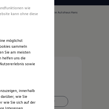
rundfunktionen wie
lich für die Inhalte auf dieser Seite ist die Autohaus Hans
ebsite kann ohne diese
bH
(
Impressum & Rechtliches
)
ine möglichst
 Cookies sammeln
ten Sie am meisten
 helfen uns die
 Nutzererlebnis sowie
nzuzeigen, innerhalb
darüber, wie Sie
Ansprechpartner
 wie Sie sich auf der
hre Interessen