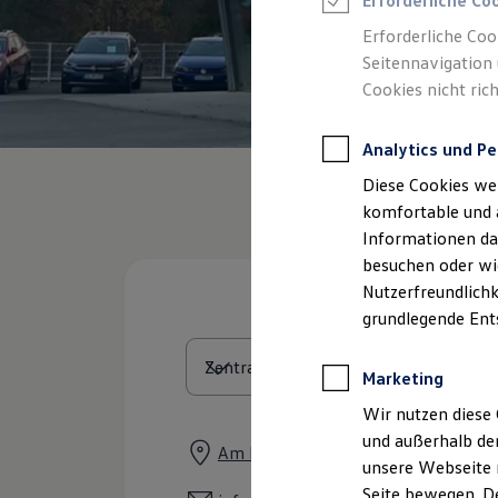
Erforderliche Co
Feuerwehr
Rettungsdienste
Erforderliche Coo
ONE Business ID Vorteile
Seitennavigation 
Fahrzeugsuche & Marktplatz
Cookies nicht rich
Fahrzeugsuche
Fahrzeuge online kaufen
Digitaler Marktplatz
Analytics und Pe
Kauf & Finanzierung
Online-Fahrzeugbewertung
Diese Cookies we
Aktionen & Angebote
E-Auto-Förderung
komfortable und 
Für Privatkunden
Informationen dar
Für Gewerbekunden
besuchen oder wie
Profi Paket
TopDeal
Nutzerfreundlichk
Gebrauchtwagen
grundlegende Ent
ProfiPartner für Gebrauchtwagen
Zertifizierte Gebrauchtwagen
Finanzierung
Marketing
Für Privatkunden
Für Gewerbekunden
Wir nutzen diese 
Leasing
und außerhalb de
Für Privatkunden
Am Kletthamer Feld 11, 85435 Erdi
unsere Webseite n
Für Gewerbekunden
Versicherungen & Garantien
Seite bewegen. De