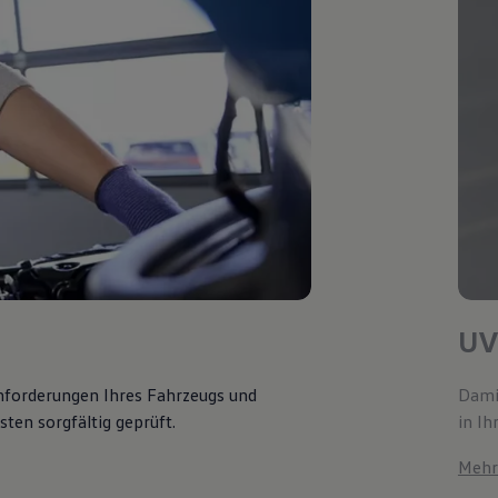
UV
Anforderungen Ihres Fahrzeugs und
Damit
ten sorgfältig geprüft.
in Ih
Mehr