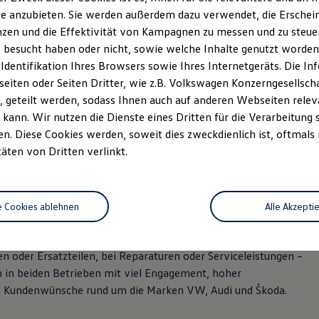
e anzubieten. Sie werden außerdem dazu verwendet, die Erschein
zen und die Effektivität von Kampagnen zu messen und zu steuern
 besucht haben oder nicht, sowie welche Inhalte genutzt worden s
 Identifikation Ihres Browsers sowie Ihres Internetgeräts. Die 
iten oder Seiten Dritter, wie z.B. Volkswagen Konzerngesellsch
 geteilt werden, sodass Ihnen auch auf anderen Webseiten rel
kann. Wir nutzen die Dienste eines Dritten für die Verarbeitung 
. Diese Cookies werden, soweit dies zweckdienlich ist, oftmals
im Autohaus Hans Maier –
täten von Dritten verlinkt.
olkswagen Nutzfahrzeuge
e Cookies ablehnen
Alle Akzepti
oder Ersatzteilen, bei Reparaturen oder Serviceleistungen –
 in beiden Betrieben mit viel Engagement, hoher
e Kundenwünsche rund um die Marken VW, Audi und Škoda.