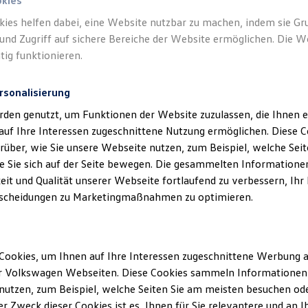
okies
kies helfen dabei, eine Website nutzbar zu machen, indem sie G
Verantwort
und Zugriff auf sichere Bereiche der Website ermöglichen. Die W
Maier Gm
tig funktionieren.
rsonalisierung
rden genutzt, um Funktionen der Website zuzulassen, die Ihnen e
auf Ihre Interessen zugeschnittene Nutzung ermöglichen. Diese
über, wie Sie unsere Webseite nutzen, zum Beispiel, welche Sei
 Sie sich auf der Seite bewegen. Die gesammelten Informationen
eit und Qualität unserer Webseite fortlaufend zu verbessern, Ihr
scheidungen zu Marketingmaßnahmen zu optimieren.
Unsere Abteilungen
Cookies, um Ihnen auf Ihre Interessen zugeschnittene Werbung a
r Volkswagen Webseiten. Diese Cookies sammeln Informationen 
Montag
-
Freitag
07:15
-
17:30
Uhr
ng
utzen, zum Beispiel, welche Seiten Sie am meisten besuchen oder
r Zweck dieser Cookies ist es, Ihnen für Sie relevantere und an I