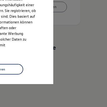
ungshäufigkeit einer
Termin vereinbaren
. Sie registrieren, ob
ind. Dies basiert auf
Informationen können
aften oder
evante Werbung
solcher Daten zu
 mit
Das sind unsere
Leistungen
Service
eren