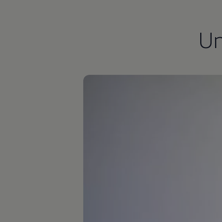
Hilfreiches für Besitzer
Digitales Bordbuch
Fahrerassistenz- und Sicherheitssysteme
U
Kontrollleuchten
Kurzfahrprofile und Ölverdünnung
Batterieverordnung
XTL-Dieselkraftstoff
Ersatzteile und Betriebsflüssigkeiten
Original Zubehör und Lifestyle Produkte
myVolkswagen
myVolkswagen Business
Elektrisch & Autonom
Elektro - & Hybridfahrzeuge
Unser Ansatz
Klimafreundlicher Strom
Reichweite & Ladelösungen
Reichweitensimulator
Ladezeitensimulator
Ladelösungen für Privatkunden
Ladelösungen für Gewerbekunden
Wallbox und Ladekabel
Bidirektionales Laden
Förderung & Kosten der Elektrofahrzeuge
Fördermöglichkeiten für Privatkunden
Fördermöglichkeiten für Gewerbekunden