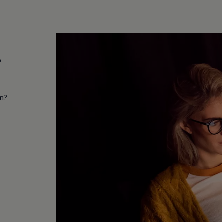
e
in?