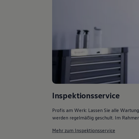
Kostensimulator
Autonomes Fahren
Mehr zum ID. Buzz
Online Beratung
California Welt
California Club
California Magazin & Ratgeber
Vanlife
Ratgeber
Routen & Reisen
California Reisen & Erlebnisse
California App
California Lifestyle & Zubehör
Übernachten im California
Marke
Unternehmen
Inspektionsservice
Karriere
Karriere im Unternehmen
Karriere im Autohaus
Profis am Werk: Lassen Sie alle Wartun
Nachhaltigkeit
Kunden
werden regelmäßig geschult. Im Rahmen e
Gesellschaft
Natur
Mehr zum Inspektionsservice
Events
Rückblick VW Bus Festival 2023