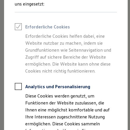
und Angeboten, die auf dieser Webseite
Rettungsdienste
uns eingesetzt:
ONE Business ID Vorteile
speziell aufgeführt sind.
Fahrzeugsuche & Marktplatz
Fahrzeugsuche
Fahrzeuge online kaufen
Erforderliche Cookies
Digitaler Marktplatz
Kauf & Finanzierung
Erforderliche Cookies helfen dabei, eine
Impressum
Online-Fahrzeugbewertung
Website nutzbar zu machen, indem sie
Aktionen & Angebote
E-Auto-Förderung
Grundfunktionen wie Seitennavigation und
Datenschutzerklärung
Für Privatkunden
Zugriff auf sichere Bereiche der Website
Für Gewerbekunden
ermöglichen. Die Website kann ohne diese
Profi Paket
TopDeal
Cookies nicht richtig funktionieren.
Impressum
Gebrauchtwagen
ProfiPartner für Gebrauchtwagen
Zertifizierte Gebrauchtwagen
Analytics und Personalisierung
Autohaus Hans Maier GmbH
Finanzierung
Diese Cookies werden genutzt, um
Am Kletthamer Feld 11
Für Privatkunden
Für Gewerbekunden
Funktionen der Website zuzulassen, die
85435 Erding
Leasing
Ihnen eine möglichst komfortable und auf
Telefon: 08122 / 9 95 85-0
Für Privatkunden
Ihre Interessen zugeschnittene Nutzung
Fax: 08122 / 99585-98
Für Gewerbekunden
Versicherungen & Garantien
ermöglichen. Diese Cookies sammeln
E-Mail:
info-erding@autohaus-maier.de
Garantien