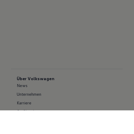
Über Volkswagen
News
Unternehmen
Karriere
Großkunden
Erklärung zur Barrierefreiheit
Konzern
Volkswagen Konzern