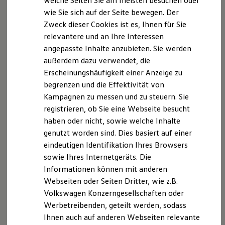
welche Seiten Sie am meisten besuchen oder
Digitales Bordbuch
Versicherungsvertreter nach § 34d Abs. 4 GewO;
wie Sie sich auf der Seite bewegen. Der
Fahrerassistenz- und Sicherheitssysteme
Bundesrepublik Deutschland
Zweck dieser Cookies ist es, Ihnen für Sie
Kontrollleuchten
Aufsichtsbehörde: IHK für München und Oberbayern,
Kurzfahrprofile und Ölverdünnung
relevantere und an Ihre Interessen
Batterieverordnung
Balanstraße 55-59, 81541 München
angepasste Inhalte anzubieten. Sie werden
XTL-Dieselkraftstoff
außerdem dazu verwendet, die
Ersatzteile und Betriebsflüssigkeiten
Vermittlerregister**:
Original Zubehör und Lifestyle Produkte
Erscheinungshäufigkeit einer Anzeige zu
myVolkswagen
Register-Nr. D-LBFU-EMXSR-90
begrenzen und die Effektivität von
myVolkswagen Business
Berufsrechtliche Regelungen*:
Kampagnen zu messen und zu steuern. Sie
Elektrisch & Autonom
Elektro - & Hybridfahrzeuge
registrieren, ob Sie eine Webseite besucht
§ 34d Gewerbeordnung (GewO)
Unser Ansatz
haben oder nicht, sowie welche Inhalte
Klimafreundlicher Strom
genutzt worden sind. Dies basiert auf einer
Reichweite & Ladelösungen
Reichweitensimulator
eindeutigen Identifikation Ihres Browsers
§§ 59-68 Gesetz über den Versicherungsvertrag
Ladezeitensimulator
sowie Ihres Internetgeräts. Die
(VVG)
Ladelösungen für Privatkunden
Informationen können mit anderen
Ladelösungen für Gewerbekunden
Wallbox und Ladekabel
Webseiten oder Seiten Dritter, wie z.B.
Bidirektionales Laden
Verordnung über die Versicherungsvermittlung
Volkswagen Konzerngesellschaften oder
Förderung & Kosten der Elektrofahrzeuge
und -beratung (VersVermV)
Werbetreibenden, geteilt werden, sodass
Fördermöglichkeiten für Privatkunden
Fördermöglichkeiten für Gewerbekunden
Ihnen auch auf anderen Webseiten relevante
Kostensimulator
*Die berufsrechtlichen Regelungen können über