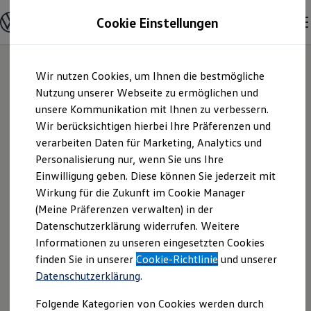
Modelle & Konfigurator
Cookie Einstellungen
Nutzfahrzeuge
Nutzfahrzeugkategorien entdecken
Modelle konfigurieren
Konfiguration laden
Zum
Zum
Modelle vergleichen
Wir nutzen Cookies, um Ihnen die bestmögliche
Hauptinhalt
Footer
Vorgängermodelle und Oldtimer
springen
springen
Nutzung unserer Webseite zu ermöglichen und
Vorgängermodelle
Oldtimer
unsere Kommunikation mit Ihnen zu verbessern.
Autohaus Hans
Bulli Historie
Wir berücksichtigen hierbei Ihre Präferenzen und
Branchenlösungen & Gewerbekunden
verarbeiten Daten für Marketing, Analytics und
Umbaulösungen und Hersteller finden
Maier GmbH |
Auf- und Umbauten entdecken & konfigurieren
Personalisierung nur, wenn Sie uns Ihre
Groß- und Sonderkunden
Einwilligung geben. Diese können Sie jederzeit mit
Impressum &
Großkunden
Wirkung für die Zukunft im Cookie Manager
Kommunen & Behörden
Journalisten
(Meine Präferenzen verwalten) in der
Rechtliches
Sportvereine
Datenschutzerklärung widerrufen. Weitere
Branchenlösungen
Informationen zu unseren eingesetzten Cookies
Bau & Handwerk
Gewerbliche Personenbeförderung
Hier finden Sie Informationen über die
finden Sie in unserer
Cookie-Richtlinie
und unserer
Service & mobile Werkstätten
Datenschutzerklärung
.
Autohaus Hans Maier GmbH als
Kurier, Logistik & Handel
Kühlfahrzeuge
verantwortliche Anbieterin von Inhalten
Folgende Kategorien von Cookies werden durch
Feuerwehr