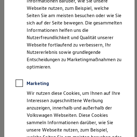
Informationen darüber, wie Sie unsere
Kfz-Versicherung für Nutzfahrzeuge
Angaben gemäß § 5 TMG:
Webseite nutzen, zum Beispiel, welche
Restschuldversicherung
Geschäftsführer: Hans Maier jun., Ann-Kathrin Maier
Wartungsverträge
Seiten Sie am meisten besuchen oder wie Sie
Besitzer & Service
USt. ID-Nummer: DE 233 834 429
sich auf der Seite bewegen. Die gesammelten
Reparatur & Service
Handelsregister: München HRB 112 489
Informationen helfen uns die
Sommer-Special
Reparatur, Pflege & Inspektion
Nutzerfreundlichkeit und Qualität unserer
Servicetermin anfragen
Hinweis gemäß § 36
Webseite fortlaufend zu verbessern, Ihr
Service-Vorteile bei Volkswagen Nutzfahrzeuge
Verbraucherstreitbeilegungsgesetz (VSBG)
Nutzererlebnis sowie grundlegende
ServicePlus
Wir sind zur Teilnahme an einem
Economy Service
Entscheidungen zu Marketingmaßnahmen zu
Räder & Reifen Service
Streitbeilegungsverfahren bei folgender
optimieren.
Ersatzfahrzeuge
Verbraucherschlichtungsstelle bereit:
Notdienst und Pannenhilfe
Allgemeine Verbraucherschlichtungsstelle des
Software, Konnektivität & Apps
Marketing
California App
Zentrums für Schlichtung e.V.
VW Connect für Ihren ID. Buzz
Wir nutzen diese Cookies, um Ihnen auf Ihre
Straßburger Straße 8
VW Connect für Ihren Transporter/Caravelle
Interessen zugeschnittene Werbung
77694 Kehl am Rhein
VW Connect für Ihren Amarok
anzuzeigen, innerhalb und außerhalb der
VW Connect für andere Modelle
Connect Pro
www.verbraucher-schlichter.de
Volkswagen Webseiten. Diese Cookies
Fleet Interface Data
sammeln Informationen darüber, wie Sie
Multistop Pathfinder
Zusatzangaben Versicherungsleistungen
unsere Webseite nutzen, zum Beispiel,
Übersicht Software Updates
Berufsbezeichnung: Gebundener
Hilfreiches für Besitzer