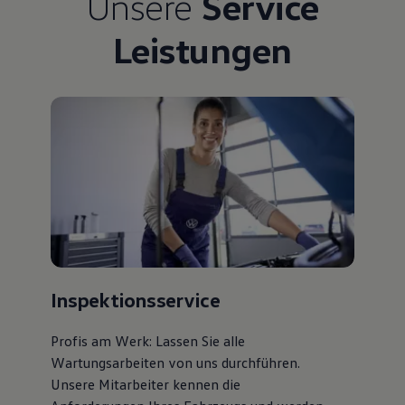
Unsere
Service
Bulli Magazin
Fahrzeugabholung ab Werk
Leistungen
Uptime
Inspektionsservice
Profis am Werk: Lassen Sie alle
Wartungsarbeiten von uns durchführen.
Unsere Mitarbeiter kennen die