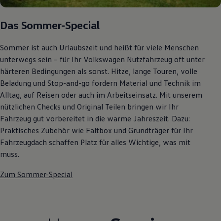
Autonomes Fahren
Mehr zum ID. Buzz
Das Sommer-Special
Online Beratung
California Welt
California Club
Sommer ist auch Urlaubszeit und heißt für viele Menschen
California Magazin & Ratgeber
unterwegs sein – für Ihr Volkswagen Nutzfahrzeug oft unter
Vanlife
Ratgeber
härteren Bedingungen als sonst. Hitze, lange Touren, volle
Routen & Reisen
Beladung und Stop-and-go fordern Material und Technik im
California Reisen & Erlebnisse
Alltag, auf Reisen oder auch im Arbeitseinsatz. Mit unserem
California App
California Lifestyle & Zubehör
nützlichen Checks und Original Teilen bringen wir Ihr
Übernachten im California
Fahrzeug gut vorbereitet in die warme Jahreszeit. Dazu:
Marke
Praktisches Zubehör wie Faltbox und Grundträger für Ihr
Unternehmen
Karriere
Fahrzeugdach schaffen Platz für alles Wichtige, was mit
Karriere im Unternehmen
muss.
Karriere im Autohaus
Nachhaltigkeit
Zum Sommer-Special
Kunden
Gesellschaft
Natur
Events
Rückblick VW Bus Festival 2023
75 Jahre Bulli Jubiläum