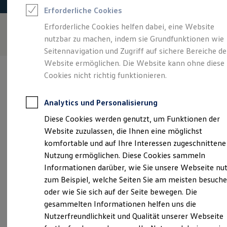
Rettungsdienste
Erforderliche Cookies
ONE Business ID Vorteile
Fahrzeugsuche & Marktplatz
Erforderliche Cookies helfen dabei, eine Website
Fahrzeugsuche
nutzbar zu machen, indem sie Grundfunktionen wie
Fahrzeuge online kaufen
Digitaler Marktplatz
Seitennavigation und Zugriff auf sichere Bereiche de
Kauf & Finanzierung
Website ermöglichen. Die Website kann ohne diese
Online-Fahrzeugbewertung
Cookies nicht richtig funktionieren.
Aktionen & Angebote
E-Auto-Förderung
Für Privatkunden
Analytics und Personalisierung
Für Gewerbekunden
Verantwortlich für die Inhalte auf dieser Seite ist die Autohaus
Profi Paket
Diese Cookies werden genutzt, um Funktionen der
Gungl GmbH - Co. KG
(
Impressum & Rechtliches
)
TopDeal
Website zuzulassen, die Ihnen eine möglichst
Gebrauchtwagen
ProfiPartner für Gebrauchtwagen
komfortable und auf Ihre Interessen zugeschnittene
Zertifizierte Gebrauchtwagen
Unsere 
Nutzung ermöglichen. Diese Cookies sammeln
Finanzierung
Informationen darüber, wie Sie unsere Webseite nu
Für Privatkunden
Für Gewerbekunden
zum Beispiel, welche Seiten Sie am meisten besuch
Leasing
Im Hart 29, 89558 Böhmenkirch
oder wie Sie sich auf der Seite bewegen. Die
Für Privatkunden
gesammelten Informationen helfen uns die
Für Gewerbekunden
Montag
-
Freitag
07:00
-
18:00
Uhr
Versicherungen & Garantien
Nutzerfreundlichkeit und Qualität unserer Webseite
Garantien