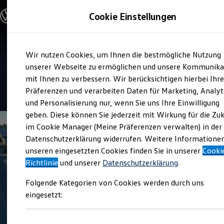
Modelle & Konfigurator
Cookie Einstellungen
Nutzfahrzeuge
Nutzfahrzeugkategorien entdecken
Modelle konfigurieren
Konfiguration laden
Zum
Zum
Modelle vergleichen
Service
Wir nutzen Cookies, um Ihnen die bestmögliche Nutzung
Hauptinhalt
Footer
Vorgängermodelle und Oldtimer
Autohaus Gungl
springen
springen
unserer Webseite zu ermöglichen und unsere Kommunika
Vorgängermodelle
Oldtimer
mit Ihnen zu verbessern. Wir berücksichtigen hierbei Ihr
Bulli Historie
4.8
|
21 Bewertungen
Präferenzen und verarbeiten Daten für Marketing, Analyt
Branchenlösungen & Gewerbekunden
und Personalisierung nur, wenn Sie uns Ihre Einwilligung
Umbaulösungen und Hersteller finden
Auf- und Umbauten entdecken & konfigurieren
geben. Diese können Sie jederzeit mit Wirkung für die Zu
Groß- und Sonderkunden
im Cookie Manager (Meine Präferenzen verwalten) in der
Großkunden
Datenschutzerklärung widerrufen. Weitere Informatione
Kommunen & Behörden
Journalisten
unseren eingesetzten Cookies finden Sie in unserer
Cooki
Sportvereine
Richtlinie
und unserer
Datenschutzerklärung
.
Branchenlösungen
Bau & Handwerk
Folgende Kategorien von Cookies werden durch uns
Gewerbliche Personenbeförderung
Service & mobile Werkstätten
eingesetzt:
Kurier, Logistik & Handel
Kühlfahrzeuge
Feuerwehr