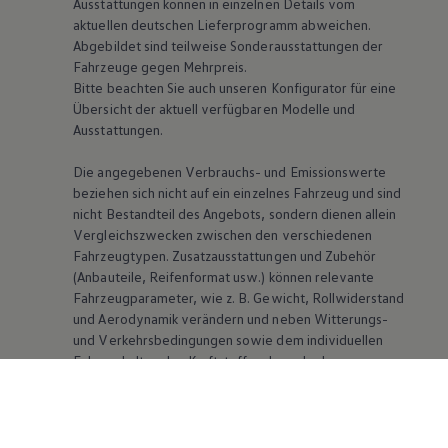
Ausstattungen können in einzelnen Details vom
aktuellen deutschen Lieferprogramm abweichen.
Abgebildet sind teilweise Sonderausstattungen der
Fahrzeuge gegen Mehrpreis.
Bitte beachten Sie auch unseren Konfigurator für eine
Übersicht der aktuell verfügbaren Modelle und
Ausstattungen.
Die angegebenen Verbrauchs- und Emissionswerte
beziehen sich nicht auf ein einzelnes Fahrzeug und sind
nicht Bestandteil des Angebots, sondern dienen allein
Vergleichszwecken zwischen den verschiedenen
Fahrzeugtypen. Zusatzausstattungen und Zubehör
(Anbauteile, Reifenformat usw.) können relevante
Fahrzeugparameter, wie
z. B.
Gewicht, Rollwiderstand
und Aerodynamik verändern und neben Witterungs-
und Verkehrsbedingungen sowie dem individuellen
Fahrverhalten den Kraftstoffverbrauch, den
Stromverbrauch, die CO₂-Emissionen und die
Fahrleistungswerte eines Fahrzeugs beeinflussen.
Weitere Informationen zum offiziellen