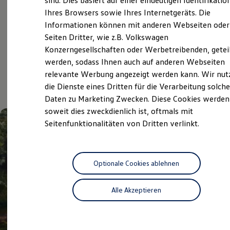
sind. Dies basiert auf einer eindeutigen Identifikatio
Digitales Bordbuch
Service
Ihres Browsers sowie Ihres Internetgeräts. Die
Fahrerassistenz- und Sicherheitssysteme
Informationen können mit anderen Webseiten oder
Kontrollleuchten
Kurzfahrprofile und Ölverdünnung
Seiten Dritter, wie z.B. Volkswagen
Batterieverordnung
Konzerngesellschaften oder Werbetreibenden, getei
Aktuelle Highlights
XTL-Dieselkraftstoff
werden, sodass Ihnen auch auf anderen Webseiten
Ersatzteile und Betriebsflüssigkeiten
Original Zubehör und Lifestyle Produkte
relevante Werbung angezeigt werden kann. Wir nut
und Angebote
myVolkswagen
die Dienste eines Dritten für die Verarbeitung solche
myVolkswagen Business
Daten zu Marketing Zwecken. Diese Cookies werden
Elektrisch & Autonom
Elektro - & Hybridfahrzeuge
soweit dies zweckdienlich ist, oftmals mit
Unser Ansatz
Seitenfunktionalitäten von Dritten verlinkt.
Klimafreundlicher Strom
Reichweite & Ladelösungen
Reichweitensimulator
Ladezeitensimulator
Ladelösungen für Privatkunden
Optionale Cookies ablehnen
Ladelösungen für Gewerbekunden
Wallbox und Ladekabel
Alle Akzeptieren
Bidirektionales Laden
Förderung & Kosten der Elektrofahrzeuge
Fördermöglichkeiten für Privatkunden
Fördermöglichkeiten für Gewerbekunden
Kostensimulator