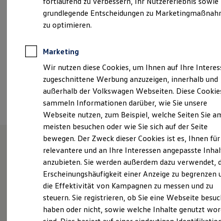
fortlaufend zu verbessern, Ihr Nutzererlebnis sowie
Kfz-Versicherung für Nutzfahrzeuge
grundlegende Entscheidungen zu Marketingmaßna
a.h@vw-gungl.de
Restschuldversicherung
Wartungsverträge
zu optimieren.
Besitzer & Service
+49 7332 508990
Reparatur & Service
Sommer-Special
Marketing
Reparatur, Pflege & Inspektion
Ansprechpartner
Wir nutzen diese Cookies, um Ihnen auf Ihre Intere
Servicetermin anfragen
Service-Vorteile bei Volkswagen Nutzfahrzeuge
zugeschnittene Werbung anzuzeigen, innerhalb und
ServicePlus
außerhalb der Volkswagen Webseiten. Diese Cookie
Termin vereinbaren
Economy Service
sammeln Informationen darüber, wie Sie unsere
Räder & Reifen Service
Ersatzfahrzeuge
Webseite nutzen, zum Beispiel, welche Seiten Sie a
Notdienst und Pannenhilfe
meisten besuchen oder wie Sie sich auf der Seite
Software, Konnektivität & Apps
bewegen. Der Zweck dieser Cookies ist es, Ihnen für
California App
VW Connect für Ihren ID. Buzz
relevantere und an Ihre Interessen angepasste Inhal
VW Connect für Ihren Transporter/Caravelle
Unsere Leistungen
im
anzubieten. Sie werden außerdem dazu verwendet, d
VW Connect für Ihren Amarok
Überblick
Erscheinungshäufigkeit einer Anzeige zu begrenzen 
VW Connect für andere Modelle
Connect Pro
die Effektivität von Kampagnen zu messen und zu
Fleet Interface Data
steuern. Sie registrieren, ob Sie eine Webseite besuc
Multistop Pathfinder
Service
haben oder nicht, sowie welche Inhalte genutzt wo
Übersicht Software Updates
Hilfreiches für Besitzer
Volkswagen Economy