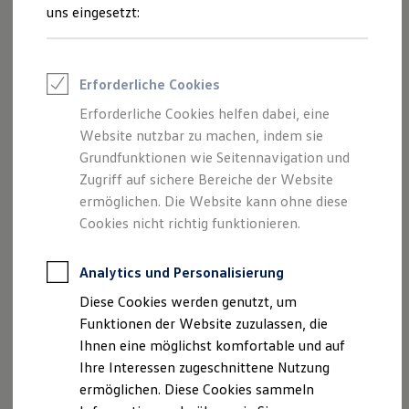
und Angeboten, die auf dieser Webseite
Feuerwehr
uns eingesetzt:
Rettungsdienste
speziell aufgeführt sind.
ONE Business ID Vorteile
Fahrzeugsuche & Marktplatz
Fahrzeugsuche
Erforderliche Cookies
Fahrzeuge online kaufen
Digitaler Marktplatz
Erforderliche Cookies helfen dabei, eine
Impressum
Kauf & Finanzierung
Website nutzbar zu machen, indem sie
Online-Fahrzeugbewertung
Aktionen & Angebote
Grundfunktionen wie Seitennavigation und
Datenschutzerklärung
E-Auto-Förderung
Zugriff auf sichere Bereiche der Website
Für Privatkunden
ermöglichen. Die Website kann ohne diese
Für Gewerbekunden
Profi Paket
Cookies nicht richtig funktionieren.
Impressum
TopDeal
Gebrauchtwagen
ProfiPartner für Gebrauchtwagen
Analytics und Personalisierung
Autohaus Georg Maulhardt e.K.
Zertifizierte Gebrauchtwagen
Diese Cookies werden genutzt, um
Am Bleicheröder Wege 1
Finanzierung
Für Privatkunden
Funktionen der Website zuzulassen, die
99752 Bleicherode
Für Gewerbekunden
Ihnen eine möglichst komfortable und auf
Leasing
Telefonnummer: 036338 / 355-0
Ihre Interessen zugeschnittene Nutzung
Für Privatkunden
Faxnummer: 036338 / 355-19
Für Gewerbekunden
ermöglichen. Diese Cookies sammeln
Versicherungen & Garantien
E-Mail:
info@autohaus-maulhardt.de