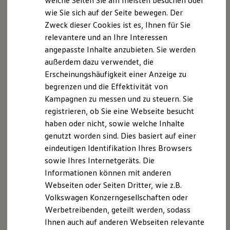
welche Seiten Sie am meisten besuchen oder
Hilfreiches für Besitzer
wie Sie sich auf der Seite bewegen. Der
Digitales Bordbuch
Datenschutzerklärung
Zweck dieser Cookies ist es, Ihnen für Sie
Fahrerassistenz- und Sicherheitssysteme
Kontrollleuchten
relevantere und an Ihre Interessen
Kurzfahrprofile und Ölverdünnung
angepasste Inhalte anzubieten. Sie werden
A. Verantwortlicher
Batterieverordnung
außerdem dazu verwendet, die
XTL-Dieselkraftstoff
Ersatzteile und Betriebsflüssigkeiten
Wir freuen uns, dass Sie unsere Webseite des
Erscheinungshäufigkeit einer Anzeige zu
Original Zubehör und Lifestyle Produkte
Autohaus Georg Maulhardt e.K., Am Bleicheröder
begrenzen und die Effektivität von
myVolkswagen
Wege 1, 99752 Bleicherode,
Kampagnen zu messen und zu steuern. Sie
myVolkswagen Business
Elektrisch & Autonom
info@autohaus-maulhardt.de
besuchen. Im Folgenden
registrieren, ob Sie eine Webseite besucht
Elektro - & Hybridfahrzeuge
informieren wir Sie über die Verarbeitung Ihrer
haben oder nicht, sowie welche Inhalte
Unser Ansatz
personenbezogenen Daten durch uns im
genutzt worden sind. Dies basiert auf einer
Klimafreundlicher Strom
Reichweite & Ladelösungen
Zusammenhang mit Ihrem Besuch unserer Webseite.
eindeutigen Identifikation Ihres Browsers
Reichweitensimulator
sowie Ihres Internetgeräts. Die
Ladezeitensimulator
B. Verarbeitung Ihrer personenbezogenen Daten
Informationen können mit anderen
Ladelösungen für Privatkunden
Ladelösungen für Gewerbekunden
Webseiten oder Seiten Dritter, wie z.B.
Unsere Webseite bietet Ihnen verschiedene
Wallbox und Ladekabel
Volkswagen Konzerngesellschaften oder
Bidirektionales Laden
Angebote, die wir Ihnen in Bezug auf dabei durch uns
Werbetreibenden, geteilt werden, sodass
Förderung & Kosten der Elektrofahrzeuge
verarbeitete personenbezogene Daten im Folgenden
Fördermöglichkeiten für Privatkunden
Ihnen auch auf anderen Webseiten relevante
näher erläutern möchten. Bei der Datenverarbeitung
Fördermöglichkeiten für Gewerbekunden