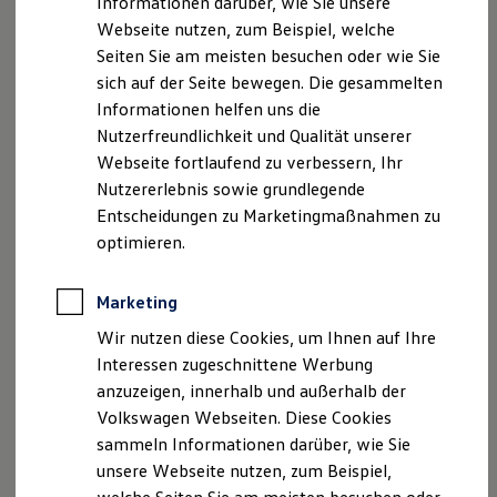
Informationen darüber, wie Sie unsere
Garantien
Webseite nutzen, zum Beispiel, welche
Kfz-Versicherung für Nutzfahrzeuge
Umsatzst.-ID-Nr.: DE 257 741 909
Restschuldversicherung
Seiten Sie am meisten besuchen oder wie Sie
Wartungsverträge
Registergericht: Amtsgericht Jena HRA 400 120
sich auf der Seite bewegen. Die gesammelten
Besitzer & Service
Informationen helfen uns die
Reparatur & Service
(Optional)
Sommer-Special
Nutzerfreundlichkeit und Qualität unserer
Versicherungsvermittlerregister
Reparatur, Pflege & Inspektion
Webseite fortlaufend zu verbessern, Ihr
Servicetermin anfragen
(Optional)
Nutzererlebnis sowie grundlegende
Service-Vorteile bei Volkswagen Nutzfahrzeuge
www.vermittlerregister.info
ServicePlus
Entscheidungen zu Marketingmaßnahmen zu
Economy Service
optimieren.
Geschäftsführerin: Babett Maulhardt
Räder & Reifen Service
Ersatzfahrzeuge
Notdienst und Pannenhilfe
Hinweis gemäß § 36
Marketing
Software, Konnektivität & Apps
Verbraucherstreitbeilegungsgesetz (VSBG)
California App
Wir nutzen diese Cookies, um Ihnen auf Ihre
VW Connect für Ihren ID. Buzz
Interessen zugeschnittene Werbung
VW Connect für Ihren Transporter/Caravelle
„Wir sind zur Teilnahme an einem
anzuzeigen, innerhalb und außerhalb der
VW Connect für Ihren Amarok
Streitbeilegungsverfahren vor einer
VW Connect für andere Modelle
Volkswagen Webseiten. Diese Cookies
Verbraucherschlichtungsstelle weder bereit noch dazu
Connect Pro
sammeln Informationen darüber, wie Sie
Fleet Interface Data
verpflichtet.“
unsere Webseite nutzen, zum Beispiel,
Multistop Pathfinder
Übersicht Software Updates