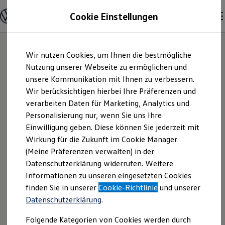
Modelle & Konfigurator
Cookie Einstellungen
Nutzfahrzeuge
Nutzfahrzeugkategorien entdecken
Modelle konfigurieren
Konfiguration laden
Zum
Zum
Modelle vergleichen
Wir nutzen Cookies, um Ihnen die bestmögliche
Hauptinhalt
Footer
Vorgängermodelle und Oldtimer
springen
springen
Nutzung unserer Webseite zu ermöglichen und
Vorgängermodelle
Oldtimer
unsere Kommunikation mit Ihnen zu verbessern.
Autohaus Georg
Bulli Historie
Wir berücksichtigen hierbei Ihre Präferenzen und
Branchenlösungen & Gewerbekunden
verarbeiten Daten für Marketing, Analytics und
Umbaulösungen und Hersteller finden
Maulhardt e.K. |
Auf- und Umbauten entdecken & konfigurieren
Personalisierung nur, wenn Sie uns Ihre
Groß- und Sonderkunden
Einwilligung geben. Diese können Sie jederzeit mit
Impressum &
Großkunden
Wirkung für die Zukunft im Cookie Manager
Kommunen & Behörden
Journalisten
(Meine Präferenzen verwalten) in der
Rechtliches
Sportvereine
Datenschutzerklärung widerrufen. Weitere
Branchenlösungen
Informationen zu unseren eingesetzten Cookies
Bau & Handwerk
Gewerbliche Personenbeförderung
Hier finden Sie Informationen über die
finden Sie in unserer
Cookie-Richtlinie
und unserer
Service & mobile Werkstätten
Datenschutzerklärung
.
Autohaus Georg Maulhardt e.K. als
Kurier, Logistik & Handel
Menschen mit Behinderung
verantwortliche Anbieterin von Inhalten
Folgende Kategorien von Cookies werden durch
Kühlfahrzeuge