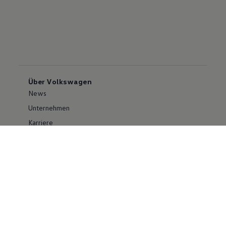
Über Volkswagen
News
Unternehmen
Karriere
Großkunden
Erklärung zur Barrierefreiheit
Konzern
Volkswagen Konzern
Investor Relations
Compliance im Konzern
Kontakt Cyber Security