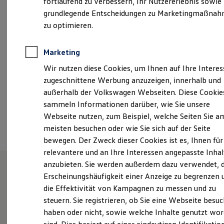
fortlaufend zu verbessern, Ihr Nutzererlebnis sowie
Den zweiten Samstag eines jeden Monats
Kfz-Versicherung für Nutzfahrzeuge
grundlegende Entscheidungen zu Marketingmaßna
Restschuldversicherung
geschlossen!
Wartungsverträge
zu optimieren.
Besitzer & Service
ah.gelb@autohaus-gelb.de
Reparatur & Service
Sommer-Special
Marketing
+49 8233 92355
Reparatur, Pflege & Inspektion
Wir nutzen diese Cookies, um Ihnen auf Ihre Intere
Servicetermin anfragen
Service-Vorteile bei Volkswagen Nutzfahrzeuge
zugeschnittene Werbung anzuzeigen, innerhalb und
ServicePlus
Ansprechpartner
außerhalb der Volkswagen Webseiten. Diese Cookie
Economy Service
sammeln Informationen darüber, wie Sie unsere
Räder & Reifen Service
Ersatzfahrzeuge
Webseite nutzen, zum Beispiel, welche Seiten Sie a
Termin vereinbaren
Notdienst und Pannenhilfe
meisten besuchen oder wie Sie sich auf der Seite
Software, Konnektivität & Apps
bewegen. Der Zweck dieser Cookies ist es, Ihnen für
California App
VW Connect für Ihren ID. Buzz
relevantere und an Ihre Interessen angepasste Inhal
VW Connect für Ihren Transporter/Caravelle
anzubieten. Sie werden außerdem dazu verwendet, d
VW Connect für Ihren Amarok
Erscheinungshäufigkeit einer Anzeige zu begrenzen 
VW Connect für andere Modelle
Unsere Leistungen
im
Connect Pro
die Effektivität von Kampagnen zu messen und zu
Fleet Interface Data
Überblick
steuern. Sie registrieren, ob Sie eine Webseite besuc
Multistop Pathfinder
haben oder nicht, sowie welche Inhalte genutzt wo
Übersicht Software Updates
Hilfreiches für Besitzer