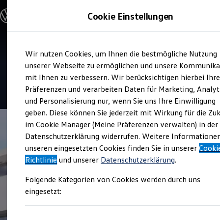
Modelle & Konfigurator
Cookie Einstellungen
Nutzfahrzeuge
Nutzfahrzeugkategorien entdecken
Modelle konfigurieren
Konfiguration laden
Zum
Zum
Modelle vergleichen
Service
Wir nutzen Cookies, um Ihnen die bestmögliche Nutzung
Hauptinhalt
Footer
Vorgängermodelle und Oldtimer
Autohaus Gelb und Sohn
springen
springen
unserer Webseite zu ermöglichen und unsere Kommunika
Vorgängermodelle
Oldtimer
mit Ihnen zu verbessern. Wir berücksichtigen hierbei Ihr
Bulli Historie
4.9
|
25 Bewertungen
Präferenzen und verarbeiten Daten für Marketing, Analyt
Branchenlösungen & Gewerbekunden
und Personalisierung nur, wenn Sie uns Ihre Einwilligung
Umbaulösungen und Hersteller finden
Auf- und Umbauten entdecken & konfigurieren
geben. Diese können Sie jederzeit mit Wirkung für die Zu
Groß- und Sonderkunden
im Cookie Manager (Meine Präferenzen verwalten) in der
Großkunden
Datenschutzerklärung widerrufen. Weitere Informatione
Kommunen & Behörden
Journalisten
unseren eingesetzten Cookies finden Sie in unserer
Cooki
Sportvereine
Richtlinie
und unserer
Datenschutzerklärung
.
Branchenlösungen
Bau & Handwerk
Folgende Kategorien von Cookies werden durch uns
Gewerbliche Personenbeförderung
Service & mobile Werkstätten
eingesetzt:
Kurier, Logistik & Handel
Kühlfahrzeuge
Feuerwehr