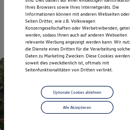
sind. Dies basiert auf einer eindeutigen Identifikatio
Service
Digitales Bordbuch
Ihres Browsers sowie Ihres Internetgeräts. Die
Fahrerassistenz- und Sicherheitssysteme
Informationen können mit anderen Webseiten oder
Kontrollleuchten
Kurzfahrprofile und Ölverdünnung
Seiten Dritter, wie z.B. Volkswagen
Batterieverordnung
Aktuelle Highlights
Konzerngesellschaften oder Werbetreibenden, getei
XTL-Dieselkraftstoff
werden, sodass Ihnen auch auf anderen Webseiten
Ersatzteile und Betriebsflüssigkeiten
und Angebote
Original Zubehör und Lifestyle Produkte
relevante Werbung angezeigt werden kann. Wir nut
myVolkswagen
die Dienste eines Dritten für die Verarbeitung solche
myVolkswagen Business
Daten zu Marketing Zwecken. Diese Cookies werden
Elektrisch & Autonom
Elektro - & Hybridfahrzeuge
soweit dies zweckdienlich ist, oftmals mit
Unser Ansatz
Seitenfunktionalitäten von Dritten verlinkt.
Klimafreundlicher Strom
Reichweite & Ladelösungen
Reichweitensimulator
Ladezeitensimulator
Ladelösungen für Privatkunden
Optionale Cookies ablehnen
Ladelösungen für Gewerbekunden
Wallbox und Ladekabel
Alle Akzeptieren
Bidirektionales Laden
Förderung & Kosten der Elektrofahrzeuge
Fördermöglichkeiten für Privatkunden
Fördermöglichkeiten für Gewerbekunden
Kostensimulator