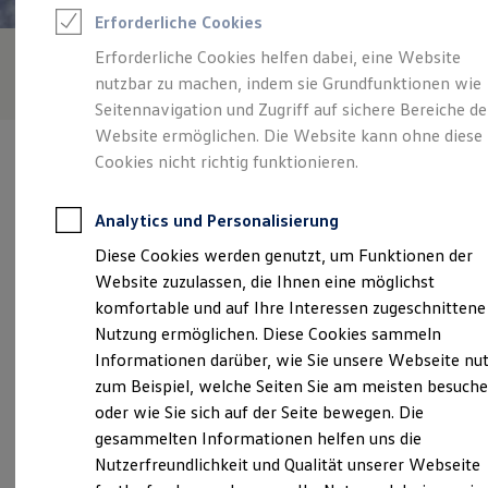
Rettungsdienste
Erforderliche Cookies
ONE Business ID Vorteile
Fahrzeugsuche & Marktplatz
Erforderliche Cookies helfen dabei, eine Website
Fahrzeugsuche
nutzbar zu machen, indem sie Grundfunktionen wie
Fahrzeuge online kaufen
Digitaler Marktplatz
Seitennavigation und Zugriff auf sichere Bereiche de
Kauf & Finanzierung
Website ermöglichen. Die Website kann ohne diese
Online-Fahrzeugbewertung
Cookies nicht richtig funktionieren.
Aktionen & Angebote
E-Auto-Förderung
Für Privatkunden
Analytics und Personalisierung
Für Gewerbekunden
Verantwortlich für die Inhalte auf dieser Seite ist die Autohaus
Profi Paket
Diese Cookies werden genutzt, um Funktionen der
Gelb - Sohn GmbH
(
Impressum & Rechtliches
)
TopDeal
Website zuzulassen, die Ihnen eine möglichst
Gebrauchtwagen
ProfiPartner für Gebrauchtwagen
komfortable und auf Ihre Interessen zugeschnittene
Zertifizierte Gebrauchtwagen
Unsere 
Nutzung ermöglichen. Diese Cookies sammeln
Finanzierung
Informationen darüber, wie Sie unsere Webseite nu
Für Privatkunden
Für Gewerbekunden
zum Beispiel, welche Seiten Sie am meisten besuch
Leasing
Münchener Straße 98, 86415 Mering
oder wie Sie sich auf der Seite bewegen. Die
Für Privatkunden
gesammelten Informationen helfen uns die
Für Gewerbekunden
Montag
-
Freitag
07:45
-
18:00
Uhr
Versicherungen & Garantien
Nutzerfreundlichkeit und Qualität unserer Webseite
Garantien