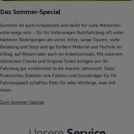
Autonomes Fahren
Mehr zum ID. Buzz
Das Sommer-Special
Online Beratung
California Welt
Sommer ist auch Urlaubszeit und heißt für viele Menschen
California Club
California Magazin & Ratgeber
unterwegs sein – für Ihr Volkswagen Nutzfahrzeug oft unter
Vanlife
härteren Bedingungen als sonst. Hitze, lange Touren, volle
Ratgeber
Beladung und Stop-and-go fordern Material und Technik im
Routen & Reisen
California Reisen & Erlebnisse
Alltag, auf Reisen oder auch im Arbeitseinsatz. Mit unserem
California App
nützlichen Checks und Original Teilen bringen wir Ihr
California Lifestyle & Zubehör
Fahrzeug gut vorbereitet in die warme Jahreszeit. Dazu:
Übernachten im California
Marke
Praktisches Zubehör wie Faltbox und Grundträger für Ihr
Unternehmen
Fahrzeugdach schaffen Platz für alles Wichtige, was mit
Karriere
muss.
Karriere im Unternehmen
Karriere im Autohaus
Nachhaltigkeit
Zum Sommer-Special
Kunden
Gesellschaft
Natur
Events
Unsere
Service
Rückblick VW Bus Festival 2023
75 Jahre Bulli Jubiläum