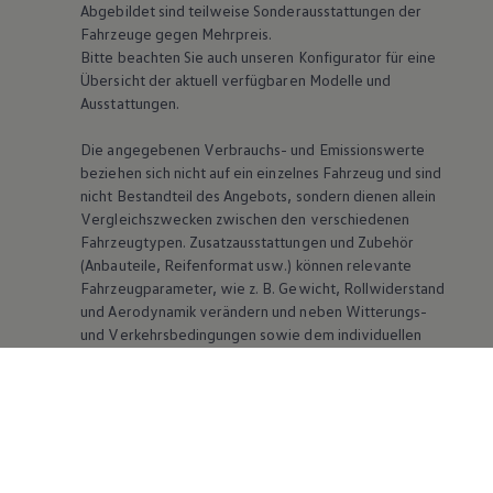
Abgebildet sind teilweise Sonderausstattungen der
Fahrzeuge gegen Mehrpreis.
Bitte beachten Sie auch unseren Konfigurator für eine
Übersicht der aktuell verfügbaren Modelle und
Ausstattungen.
Die angegebenen Verbrauchs- und Emissionswerte
beziehen sich nicht auf ein einzelnes Fahrzeug und sind
nicht Bestandteil des Angebots, sondern dienen allein
Vergleichszwecken zwischen den verschiedenen
Fahrzeugtypen. Zusatzausstattungen und Zubehör
(Anbauteile, Reifenformat usw.) können relevante
Fahrzeugparameter, wie
z. B.
Gewicht, Rollwiderstand
und Aerodynamik verändern und neben Witterungs-
und Verkehrsbedingungen sowie dem individuellen
Fahrverhalten den Kraftstoffverbrauch, den
Stromverbrauch, die CO₂-Emissionen und die
Fahrleistungswerte eines Fahrzeugs beeinflussen.
Weitere Informationen zum offiziellen
Kraftstoffverbrauch und den offiziellen spezifischen