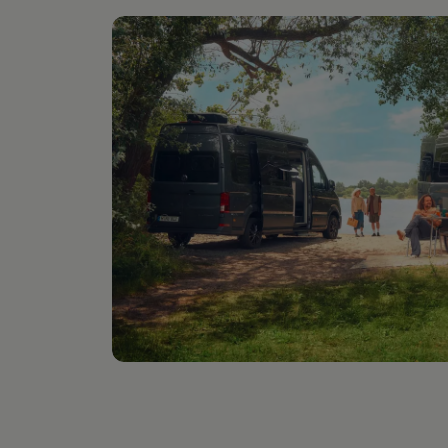
Digitales Bordbuch
Fahrerassistenz- und Sicherheitssysteme
Kontrollleuchten
Kurzfahrprofile und Ölverdünnung
Batterieverordnung
XTL-Dieselkraftstoff
Ersatzteile und Betriebsflüssigkeiten
Original Zubehör und Lifestyle Produkte
myVolkswagen
myVolkswagen Business
Elektrisch & Autonom
Elektro - & Hybridfahrzeuge
Unser Ansatz
Klimafreundlicher Strom
Reichweite & Ladelösungen
Reichweitensimulator
Ladezeitensimulator
Ladelösungen für Privatkunden
Ladelösungen für Gewerbekunden
Wallbox und Ladekabel
Bidirektionales Laden
Förderung & Kosten der Elektrofahrzeuge
Fördermöglichkeiten für Privatkunden
Fördermöglichkeiten für Gewerbekunden
Kostensimulator