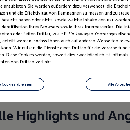
e anzubieten. Sie werden außerdem dazu verwendet, die Erschein
zen und die Effektivität von Kampagnen zu messen und zu steuern
 besucht haben oder nicht, sowie welche Inhalte genutzt worden s
 Identifikation Ihres Browsers sowie Ihres Internetgeräts. Die 
iten oder Seiten Dritter, wie z.B. Volkswagen Konzerngesellsch
 geteilt werden, sodass Ihnen auch auf anderen Webseiten rel
kann. Wir nutzen die Dienste eines Dritten für die Verarbeitung 
. Diese Cookies werden, soweit dies zweckdienlich ist, oftmals
Unsere Leistungen
im Überblic
täten von Dritten verlinkt.
Service
e Cookies ablehnen
Alle Akzepti
lle Highlights und An