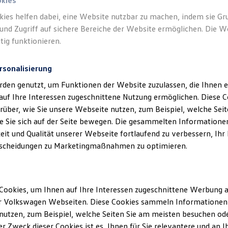
okies
kies helfen dabei, eine Website nutzbar zu machen, indem sie G
Verantwort
und Zugriff auf sichere Bereiche der Website ermöglichen. Die W
GmbH - Co
tig funktionieren.
rsonalisierung
rden genutzt, um Funktionen der Website zuzulassen, die Ihnen e
auf Ihre Interessen zugeschnittene Nutzung ermöglichen. Diese
über, wie Sie unsere Webseite nutzen, zum Beispiel, welche Sei
 Sie sich auf der Seite bewegen. Die gesammelten Informationen
eit und Qualität unserer Webseite fortlaufend zu verbessern, Ihr
scheidungen zu Marketingmaßnahmen zu optimieren.
Unsere Abteilungen
Cookies, um Ihnen auf Ihre Interessen zugeschnittene Werbung a
r Volkswagen Webseiten. Diese Cookies sammeln Informationen 
Montag
-
Samstag
09:00
-
17:00
Uhr
utzen, zum Beispiel, welche Seiten Sie am meisten besuchen oder
r Zweck dieser Cookies ist es, Ihnen für Sie relevantere und an I