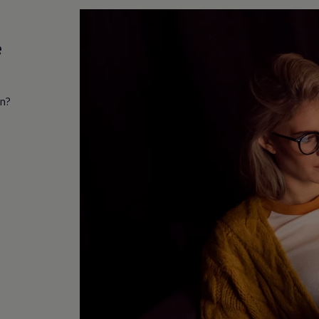
e
in?