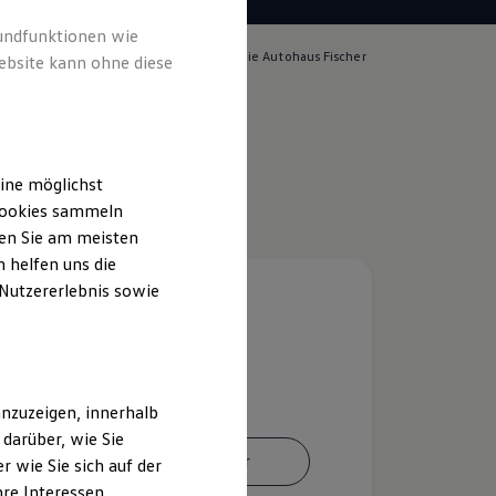
rundfunktionen wie
lich für die Inhalte auf dieser Seite ist die Autohaus Fischer
ebsite kann ohne diese
. KG
(
Impressum & Rechtliches
)
ine möglichst
 Cookies sammeln
ten Sie am meisten
 helfen uns die
 Nutzererlebnis sowie
nzuzeigen, innerhalb
darüber, wie Sie
Ansprechpartner
 wie Sie sich auf der
hre Interessen