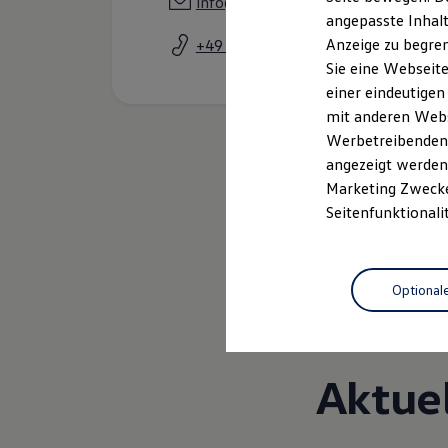
info@autohausfischer.de
Kfz-Versicherung für Nutzfahrzeuge
angepasste Inhalt
Restschuldversicherung
Anzeige zu begren
+49 3726 72920
Wartungsverträge
Besitzer & Service
Sie eine Webseite
Reparatur & Service
einer eindeutigen
Sommer-Special
mit anderen Webse
Reparatur, Pflege & Inspektion
Servicetermin anfragen
Werbetreibenden,
Service-Vorteile bei Volkswagen Nutzfahrzeuge
angezeigt werden 
ServicePlus
Marketing Zwecken
Economy Service
Räder & Reifen Service
Seitenfunktionali
Ersatzfahrzeuge
Notdienst und Pannenhilfe
Software, Konnektivität & Apps
California App
Optional
VW Connect für Ihren ID. Buzz
VW Connect für Ihren Transporter/Caravelle
VW Connect für Ihren Amarok
VW Connect für andere Modelle
Connect Pro
Aktue
Fleet Interface Data
Multistop Pathfinder
Übersicht Software Updates
Hilfreiches für Besitzer