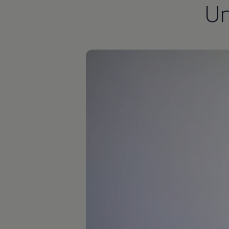
U
Autonomes Fahren
Mehr zum ID. Buzz
Online Beratung
California Welt
California Club
California Magazin & Ratgeber
Vanlife
Ratgeber
Routen & Reisen
California Reisen & Erlebnisse
California App
California Lifestyle & Zubehör
Übernachten im California
Marke
Unternehmen
Karriere
Karriere im Unternehmen
Karriere im Autohaus
Nachhaltigkeit
Kunden
Gesellschaft
Natur
Events
Rückblick VW Bus Festival 2023
75 Jahre Bulli Jubiläum