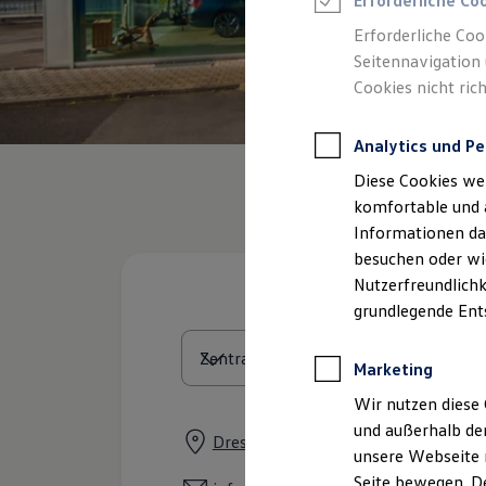
Erforderliche Co
Rettungsdienste
ONE Business ID Vorteile
Erforderliche Coo
Fahrzeugsuche & Marktplatz
Seitennavigation 
Fahrzeugsuche
Cookies nicht rich
Fahrzeuge online kaufen
Digitaler Marktplatz
Kauf & Finanzierung
Analytics und Pe
Online-Fahrzeugbewertung
Aktionen & Angebote
Diese Cookies we
E-Auto-Förderung
Für Privatkunden
komfortable und 
Für Gewerbekunden
Informationen dar
Profi Paket
besuchen oder wie
TopDeal
Gebrauchtwagen
Nutzerfreundlichk
ProfiPartner für Gebrauchtwagen
grundlegende Ent
Zertifizierte Gebrauchtwagen
Finanzierung
Für Privatkunden
Marketing
Für Gewerbekunden
Leasing
Wir nutzen diese 
Für Privatkunden
und außerhalb de
Für Gewerbekunden
Dresdner Straße 36, 09557 Flöha
unsere Webseite n
Versicherungen & Garantien
Garantien
Seite bewegen. De