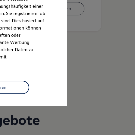
ungshäufigkeit einer
Termin vereinbaren
. Sie registrieren, ob
ind. Dies basiert auf
Informationen können
aften oder
evante Werbung
solcher Daten zu
 mit
k
eren
gebote