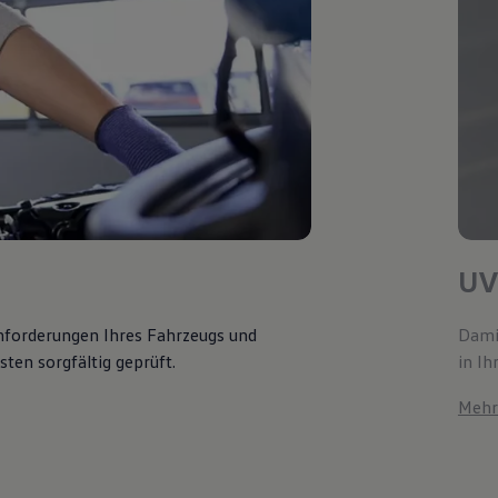
UV
Anforderungen Ihres Fahrzeugs und
Damit
ten sorgfältig geprüft.
in Ih
Mehr