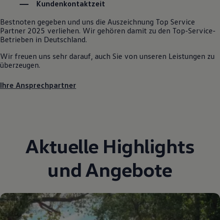
Kundenkontaktzeit
Autonomes Fahren
Mehr zum ID. Buzz
Bestnoten gegeben und uns die Auszeichnung Top Service
Online Beratung
Partner 2025 verliehen. Wir gehören damit zu den Top-Service-
California Welt
Betrieben in Deutschland.
California Club
California Magazin & Ratgeber
Wir freuen uns sehr darauf, auch Sie von unseren Leistungen zu
Vanlife
überzeugen.
Ratgeber
Routen & Reisen
Ihre Ansprechpartner
California Reisen & Erlebnisse
California App
California Lifestyle & Zubehör
Übernachten im California
Marke
Unternehmen
Aktuelle Highlights
Karriere
Karriere im Unternehmen
Karriere im Autohaus
und Angebote
Nachhaltigkeit
Kunden
Gesellschaft
Natur
Events
Rückblick VW Bus Festival 2023
75 Jahre Bulli Jubiläum