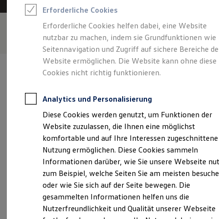
Rettungsdienste
Erforderliche Cookies
ONE Business ID Vorteile
Fahrzeugsuche & Marktplatz
Erforderliche Cookies helfen dabei, eine Website
Fahrzeugsuche
nutzbar zu machen, indem sie Grundfunktionen wie
Fahrzeuge online kaufen
Digitaler Marktplatz
Seitennavigation und Zugriff auf sichere Bereiche de
Kauf & Finanzierung
Website ermöglichen. Die Website kann ohne diese
Online-Fahrzeugbewertung
Cookies nicht richtig funktionieren.
Aktionen & Angebote
E-Auto-Förderung
Für Privatkunden
Analytics und Personalisierung
Für Gewerbekunden
Verantwortlich für die Inhalte auf dieser Seite ist die Autohaus
Profi Paket
Diese Cookies werden genutzt, um Funktionen der
ELTER GmbH
(
Impressum & Rechtliches
)
TopDeal
Website zuzulassen, die Ihnen eine möglichst
Gebrauchtwagen
ProfiPartner für Gebrauchtwagen
komfortable und auf Ihre Interessen zugeschnittene
Zertifizierte Gebrauchtwagen
Unsere 
Nutzung ermöglichen. Diese Cookies sammeln
Finanzierung
Informationen darüber, wie Sie unsere Webseite nu
Für Privatkunden
Für Gewerbekunden
zum Beispiel, welche Seiten Sie am meisten besuch
Leasing
Lausitzer Straße 32, 02991 Lauta
oder wie Sie sich auf der Seite bewegen. Die
Für Privatkunden
gesammelten Informationen helfen uns die
Für Gewerbekunden
Montag
-
Freitag
07:00
-
18:00
Uhr
Versicherungen & Garantien
Nutzerfreundlichkeit und Qualität unserer Webseite
Garantien