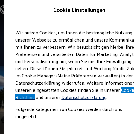
Modelle & Konfigurator
Cookie Einstellungen
Nutzfahrzeuge
Nutzfahrzeugkategorien entdecken
Modelle konfigurieren
Konfiguration laden
Zum
Zum
Modelle vergleichen
Service
Wir nutzen Cookies, um Ihnen die bestmögliche Nutzung
Hauptinhalt
Footer
Vorgängermodelle und Oldtimer
Autohaus ELTER
springen
springen
unserer Webseite zu ermöglichen und unsere Kommunika
Vorgängermodelle
Oldtimer
mit Ihnen zu verbessern. Wir berücksichtigen hierbei Ihr
Bulli Historie
5
|
25 Bewertungen
Präferenzen und verarbeiten Daten für Marketing, Analyt
Branchenlösungen & Gewerbekunden
und Personalisierung nur, wenn Sie uns Ihre Einwilligung
Umbaulösungen und Hersteller finden
Auf- und Umbauten entdecken & konfigurieren
geben. Diese können Sie jederzeit mit Wirkung für die Zu
Groß- und Sonderkunden
im Cookie Manager (Meine Präferenzen verwalten) in der
Großkunden
Datenschutzerklärung widerrufen. Weitere Informatione
Kommunen & Behörden
Journalisten
unseren eingesetzten Cookies finden Sie in unserer
Cooki
Sportvereine
Richtlinie
und unserer
Datenschutzerklärung
.
Branchenlösungen
Bau & Handwerk
Folgende Kategorien von Cookies werden durch uns
Gewerbliche Personenbeförderung
Service & mobile Werkstätten
eingesetzt:
Kurier, Logistik & Handel
Kühlfahrzeuge
Feuerwehr