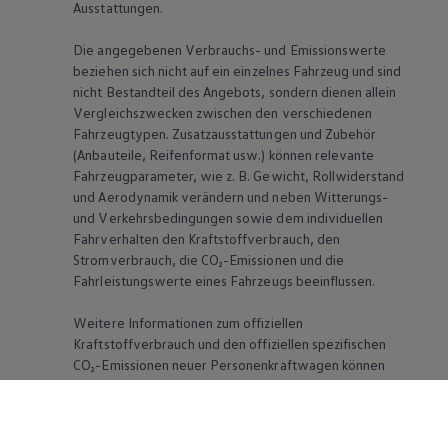
Ausstattungen.
Die angegebenen Verbrauchs- und Emissionswerte
beziehen sich nicht auf ein einzelnes Fahrzeug und sind
nicht Bestandteil des Angebots, sondern dienen allein
Vergleichszwecken zwischen den verschiedenen
Fahrzeugtypen. Zusatzausstattungen und Zubehör
(Anbauteile, Reifenformat usw.) können relevante
Fahrzeugparameter, wie
z. B.
Gewicht, Rollwiderstand
und Aerodynamik verändern und neben Witterungs-
und Verkehrsbedingungen sowie dem individuellen
Fahrverhalten den Kraftstoffverbrauch, den
Stromverbrauch, die CO₂-Emissionen und die
Fahrleistungswerte eines Fahrzeugs beeinflussen.
Weitere Informationen zum offiziellen
Kraftstoffverbrauch und den offiziellen spezifischen
CO₂-Emissionen neuer Personenkraftwagen können
dem „Leitfaden über den Kraftstoffverbrauch, die CO₂-
Emissionen und den Stromverbrauch neuer
Personenkraftwagen“ entnommen werden, der an