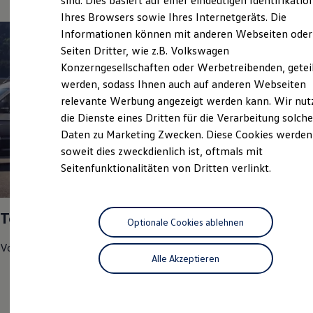
sind. Dies basiert auf einer eindeutigen Identifikatio
Digitales Bordbuch
Ihres Browsers sowie Ihres Internetgeräts. Die
Fahrerassistenz- und Sicherheitssysteme
Informationen können mit anderen Webseiten oder
Kontrollleuchten
Kurzfahrprofile und Ölverdünnung
Seiten Dritter, wie z.B. Volkswagen
Batterieverordnung
Konzerngesellschaften oder Werbetreibenden, getei
XTL-Dieselkraftstoff
werden, sodass Ihnen auch auf anderen Webseiten
Ersatzteile und Betriebsflüssigkeiten
Original Zubehör und Lifestyle Produkte
relevante Werbung angezeigt werden kann. Wir nut
myVolkswagen
die Dienste eines Dritten für die Verarbeitung solche
myVolkswagen Business
Daten zu Marketing Zwecken. Diese Cookies werden
Elektrisch & Autonom
Elektro - & Hybridfahrzeuge
soweit dies zweckdienlich ist, oftmals mit
Unser Ansatz
Seitenfunktionalitäten von Dritten verlinkt.
Klimafreundlicher Strom
1
Reichweite & Ladelösungen
Reichweitensimulator
Ladezeitensimulator
Top Service Partner 2025
Ladelösungen für Privatkunden
Optionale Cookies ablehnen
Ladelösungen für Gewerbekunden
Volkswagen
Nutzfahrzeuge
hat uns in den Bereichen
Wallbox und Ladekabel
Alle Akzeptieren
Bidirektionales Laden
Kundenzufriedenheit
Förderung & Kosten der Elektrofahrzeuge
Fördermöglichkeiten für Privatkunden
Werkstatt-Test
Fördermöglichkeiten für Gewerbekunden
Kostensimulator