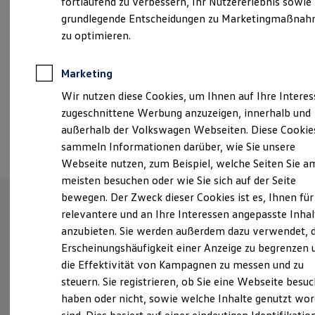
fortlaufend zu verbessern, Ihr Nutzererlebnis sowie
Kfz-Versicherung für Nutzfahrzeuge
grundlegende Entscheidungen zu Marketingmaßna
post@autohaus-elter.de
Restschuldversicherung
Wartungsverträge
zu optimieren.
Besitzer & Service
+49 35722 99110
Reparatur & Service
Sommer-Special
Marketing
Reparatur, Pflege & Inspektion
Ansprechpartner
Wir nutzen diese Cookies, um Ihnen auf Ihre Intere
Servicetermin anfragen
Service-Vorteile bei Volkswagen Nutzfahrzeuge
zugeschnittene Werbung anzuzeigen, innerhalb und
ServicePlus
außerhalb der Volkswagen Webseiten. Diese Cookie
Termin vereinbaren
Economy Service
sammeln Informationen darüber, wie Sie unsere
Räder & Reifen Service
Ersatzfahrzeuge
Webseite nutzen, zum Beispiel, welche Seiten Sie a
Notdienst und Pannenhilfe
meisten besuchen oder wie Sie sich auf der Seite
Software, Konnektivität & Apps
bewegen. Der Zweck dieser Cookies ist es, Ihnen für
California App
VW Connect für Ihren ID. Buzz
relevantere und an Ihre Interessen angepasste Inhal
VW Connect für Ihren Transporter/Caravelle
Unsere Leistungen
im
anzubieten. Sie werden außerdem dazu verwendet, d
VW Connect für Ihren Amarok
Überblick
Erscheinungshäufigkeit einer Anzeige zu begrenzen 
VW Connect für andere Modelle
Connect Pro
die Effektivität von Kampagnen zu messen und zu
Fleet Interface Data
steuern. Sie registrieren, ob Sie eine Webseite besuc
Multistop Pathfinder
Service
haben oder nicht, sowie welche Inhalte genutzt wo
Übersicht Software Updates
Hilfreiches für Besitzer