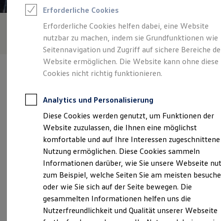
Feuerwehr
Erforderliche Cookies
Rettungsdienste
ONE Business ID Vorteile
Erforderliche Cookies helfen dabei, eine Website
Fahrzeugsuche & Marktplatz
nutzbar zu machen, indem sie Grundfunktionen wie
Fahrzeugsuche
Fahrzeuge online kaufen
Seitennavigation und Zugriff auf sichere Bereiche de
Digitaler Marktplatz
Website ermöglichen. Die Website kann ohne diese
Kauf & Finanzierung
Cookies nicht richtig funktionieren.
Online-Fahrzeugbewertung
Aktionen & Angebote
E-Auto-Förderung
Analytics und Personalisierung
Für Privatkunden
Verantwortlich für die Inhalte auf dieser Seite ist die Autohaus
Für Gewerbekunden
Diese Cookies werden genutzt, um Funktionen der
Elitzsch GmbH
(
Impressum & Rechtliches
)
Profi Paket
Website zuzulassen, die Ihnen eine möglichst
TopDeal
Gebrauchtwagen
komfortable und auf Ihre Interessen zugeschnittene
ProfiPartner für Gebrauchtwagen
Unsere 
Nutzung ermöglichen. Diese Cookies sammeln
Zertifizierte Gebrauchtwagen
Informationen darüber, wie Sie unsere Webseite nu
Finanzierung
Für Privatkunden
zum Beispiel, welche Seiten Sie am meisten besuch
Für Gewerbekunden
Dresdner Straße 121, 01640 Coswig
oder wie Sie sich auf der Seite bewegen. Die
Leasing
gesammelten Informationen helfen uns die
Für Privatkunden
Montag
-
Freitag
07:00
-
18:00
Uhr
Für Gewerbekunden
Nutzerfreundlichkeit und Qualität unserer Webseite
Versicherungen & Garantien