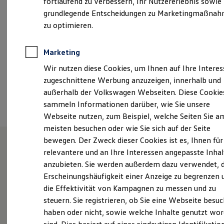
fortlaufend zu verbessern, Ihr Nutzererlebnis sowie
Garantien
grundlegende Entscheidungen zu Marketingmaßna
info-cos@auto-elitzsch.de
Kfz-Versicherung für Nutzfahrzeuge
Restschuldversicherung
zu optimieren.
Wartungsverträge
+49 3523 77020
Besitzer & Service
Reparatur & Service
Marketing
Sommer-Special
Ansprechpartner
Wir nutzen diese Cookies, um Ihnen auf Ihre Intere
Reparatur, Pflege & Inspektion
Servicetermin anfragen
zugeschnittene Werbung anzuzeigen, innerhalb und
Service-Vorteile bei Volkswagen Nutzfahrzeuge
außerhalb der Volkswagen Webseiten. Diese Cookie
Termin vereinbaren
ServicePlus
sammeln Informationen darüber, wie Sie unsere
Economy Service
Räder & Reifen Service
Webseite nutzen, zum Beispiel, welche Seiten Sie a
Ersatzfahrzeuge
meisten besuchen oder wie Sie sich auf der Seite
Notdienst und Pannenhilfe
bewegen. Der Zweck dieser Cookies ist es, Ihnen für
Software, Konnektivität & Apps
California App
relevantere und an Ihre Interessen angepasste Inhal
VW Connect für Ihren ID. Buzz
Willkommen in unserem
anzubieten. Sie werden außerdem dazu verwendet, d
VW Connect für Ihren Transporter/Caravelle
Autohaus
Erscheinungshäufigkeit einer Anzeige zu begrenzen 
VW Connect für Ihren Amarok
VW Connect für andere Modelle
die Effektivität von Kampagnen zu messen und zu
Connect Pro
steuern. Sie registrieren, ob Sie eine Webseite besuc
Fleet Interface Data
haben oder nicht, sowie welche Inhalte genutzt wo
Multistop Pathfinder
Neben dem Vertrieb der Marke Volkswagen und dem
Übersicht Software Updates