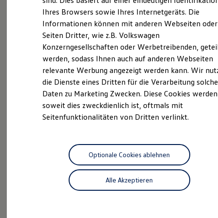
sind. Dies basiert auf einer eindeutigen Identifikatio
Service für Volkswagen und Volkswagen
Hilfreiches für Besitzer
Ihres Browsers sowie Ihres Internetgeräts. Die
Nutzfahrzeuge bieten wir vielfältigste
Digitales Bordbuch
Informationen können mit anderen Webseiten oder
Fahrerassistenz- und Sicherheitssysteme
Dienstleistungen rund um Ihr Automobil an.
Kontrollleuchten
Seiten Dritter, wie z.B. Volkswagen
Unfallinstandsetzung, Versicherungsservice,
Kurzfahrprofile und Ölverdünnung
Konzerngesellschaften oder Werbetreibenden, getei
Lackiererei, Rädereinlagerung, Scheibenreparatur
Batterieverordnung
werden, sodass Ihnen auch auf anderen Webseiten
XTL-Dieselkraftstoff
oder die klassische Fahrzeugaufbereitung zählen
Ersatzteile und Betriebsflüssigkeiten
relevante Werbung angezeigt werden kann. Wir nut
ebenso zu unseren Angeboten wie Ersatzmobilität
Original Zubehör und Lifestyle Produkte
die Dienste eines Dritten für die Verarbeitung solche
oder Mietwagen, von der Tages- bis zur
myVolkswagen
Daten zu Marketing Zwecken. Diese Cookies werden
myVolkswagen Business
Langzeitmiete. Gemeinsam mit der Autohaus Elitzsch
Elektrisch & Autonom
soweit dies zweckdienlich ist, oftmals mit
GmbH haben wir an 10 Standorten in Sachsen
Elektro - & Hybridfahrzeuge
Seitenfunktionalitäten von Dritten verlinkt.
ständig über 800 Neuwagen, Gebrauchtwagen,
Unser Ansatz
Klimafreundlicher Strom
Jahreswagen und Werksdienstwagen für Sie vorrätig.
Reichweite & Ladelösungen
Auswahl, Verkaufskompetenz, Finanzierung, Leasing,
Reichweitensimulator
Inzahlungnahme, Versicherung - bei uns bekommen
Ladezeitensimulator
Optionale Cookies ablehnen
Ladelösungen für Privatkunden
Sie alles aus einer Hand.
Ladelösungen für Gewerbekunden
Alle Akzeptieren
Wallbox und Ladekabel
Bidirektionales Laden
Das sind unsere Leistungen
Förderung & Kosten der Elektrofahrzeuge
Fördermöglichkeiten für Privatkunden
Service
Fördermöglichkeiten für Gewerbekunden