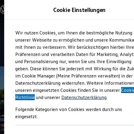
Modelle & Konfigurator
Cookie Einstellungen
Nutzfahrzeuge
Nutzfahrzeugkategorien entdecken
Modelle konfigurieren
Konfiguration laden
Zum
Zum
Modelle vergleichen
Service
Wir nutzen Cookies, um Ihnen die bestmögliche Nutzung
Hauptinhalt
Footer
Vorgängermodelle und Oldtimer
Autohaus Elitzsch Coswig
springen
springen
unserer Webseite zu ermöglichen und unsere Kommunika
Vorgängermodelle
Oldtimer
mit Ihnen zu verbessern. Wir berücksichtigen hierbei Ihr
Bulli Historie
4.7
|
46 Bewertungen
Präferenzen und verarbeiten Daten für Marketing, Analyt
Branchenlösungen & Gewerbekunden
und Personalisierung nur, wenn Sie uns Ihre Einwilligung
Umbaulösungen und Hersteller finden
Auf- und Umbauten entdecken & konfigurieren
geben. Diese können Sie jederzeit mit Wirkung für die Zu
Groß- und Sonderkunden
im Cookie Manager (Meine Präferenzen verwalten) in der
Großkunden
Datenschutzerklärung widerrufen. Weitere Informatione
Kommunen & Behörden
Journalisten
unseren eingesetzten Cookies finden Sie in unserer
Cooki
Sportvereine
Richtlinie
und unserer
Datenschutzerklärung
.
Branchenlösungen
Bau & Handwerk
Folgende Kategorien von Cookies werden durch uns
Gewerbliche Personenbeförderung
Service & mobile Werkstätten
eingesetzt:
Kurier, Logistik & Handel
Menschen mit Behinderung
Kühlfahrzeuge