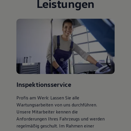
Leistungen
75 Jahre Bulli Jubiläum
Bulli Magazin
Fahrzeugabholung ab Werk
Inspektionsservice
Profis am Werk: Lassen Sie alle
Wartungsarbeiten von uns durchführen.
Unsere Mitarbeiter kennen die
Anforderungen Ihres Fahrzeugs und werden
regelmäßig geschult. Im Rahmen einer