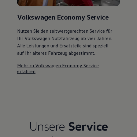
Kostensimulator
Autonomes Fahren
Mehr zum ID. Buzz
Volkswagen Economy Service
Online Beratung
California Welt
Nutzen Sie den zeitwertgerechten Service für
California Club
California Magazin & Ratgeber
Ihr Volkswagen Nutzfahrzeug ab vier Jahren.
Vanlife
Alle Leistungen und Ersatzteile sind speziell
Ratgeber
auf Ihr älteres Fahrzeug abgestimmt.
Routen & Reisen
California Reisen & Erlebnisse
California App
Mehr zu Volkswagen Economy Service
California Lifestyle & Zubehör
erfahren
Übernachten im California
Marke
Unternehmen
Karriere
Karriere im Unternehmen
Karriere im Autohaus
Nachhaltigkeit
Kunden
Gesellschaft
Unsere
Service
Natur
Events
Rückblick VW Bus Festival 2023