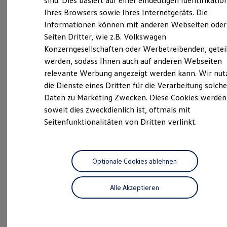
sind. Dies basiert auf einer eindeutigen Identifikatio
Hilfreiches für Besitzer
Ihres Browsers sowie Ihres Internetgeräts. Die
ServicePlus
Digitales Bordbuch
Informationen können mit anderen Webseiten oder
Fahrerassistenz- und Sicherheitssysteme
Volkswagen Economy
Kontrollleuchten
Seiten Dritter, wie z.B. Volkswagen
Kurzfahrprofile und Ölverdünnung
Service
Konzerngesellschaften oder Werbetreibenden, getei
Batterieverordnung
werden, sodass Ihnen auch auf anderen Webseiten
XTL-Dieselkraftstoff
Ersatzteile und Betriebsflüssigkeiten
relevante Werbung angezeigt werden kann. Wir nut
Original Zubehör und Lifestyle Produkte
Aktuelle Highlights
die Dienste eines Dritten für die Verarbeitung solche
myVolkswagen
Daten zu Marketing Zwecken. Diese Cookies werden
myVolkswagen Business
Elektrisch & Autonom
und Angebote
soweit dies zweckdienlich ist, oftmals mit
Elektro - & Hybridfahrzeuge
Seitenfunktionalitäten von Dritten verlinkt.
Unser Ansatz
Klimafreundlicher Strom
Reichweite & Ladelösungen
Reichweitensimulator
Ladezeitensimulator
Optionale Cookies ablehnen
Ladelösungen für Privatkunden
Ladelösungen für Gewerbekunden
Alle Akzeptieren
Wallbox und Ladekabel
Bidirektionales Laden
Förderung & Kosten der Elektrofahrzeuge
Fördermöglichkeiten für Privatkunden
Fördermöglichkeiten für Gewerbekunden