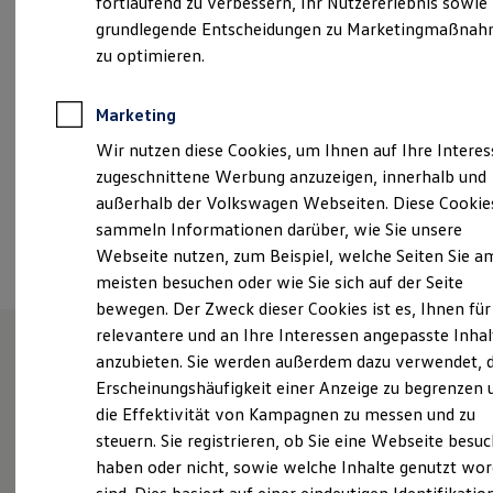
fortlaufend zu verbessern, Ihr Nutzererlebnis sowie
Samstag
09:00
-
13:00
Uhr
Garantien
grundlegende Entscheidungen zu Marketingmaßna
Kfz-Versicherung für Nutzfahrzeuge
Restschuldversicherung
zu optimieren.
ServiceInfo.CRA@scherer-gruppe.de
Wartungsverträge
Besitzer & Service
+49 6731 88820
Reparatur & Service
Marketing
Sommer-Special
Wir nutzen diese Cookies, um Ihnen auf Ihre Intere
Reparatur, Pflege & Inspektion
Servicetermin anfragen
Ansprechpartner
zugeschnittene Werbung anzuzeigen, innerhalb und
Service-Vorteile bei Volkswagen Nutzfahrzeuge
außerhalb der Volkswagen Webseiten. Diese Cookie
ServicePlus
sammeln Informationen darüber, wie Sie unsere
Economy Service
Termin vereinbaren
Räder & Reifen Service
Webseite nutzen, zum Beispiel, welche Seiten Sie a
Ersatzfahrzeuge
meisten besuchen oder wie Sie sich auf der Seite
Notdienst und Pannenhilfe
bewegen. Der Zweck dieser Cookies ist es, Ihnen für
Software, Konnektivität & Apps
California App
relevantere und an Ihre Interessen angepasste Inhal
VW Connect für Ihren ID. Buzz
anzubieten. Sie werden außerdem dazu verwendet, d
VW Connect für Ihren Transporter/Caravelle
Unsere Leistungen
im
Erscheinungshäufigkeit einer Anzeige zu begrenzen 
VW Connect für Ihren Amarok
VW Connect für andere Modelle
die Effektivität von Kampagnen zu messen und zu
Überblick
Connect Pro
steuern. Sie registrieren, ob Sie eine Webseite besuc
Fleet Interface Data
haben oder nicht, sowie welche Inhalte genutzt wo
Multistop Pathfinder
Service
Übersicht Software Updates