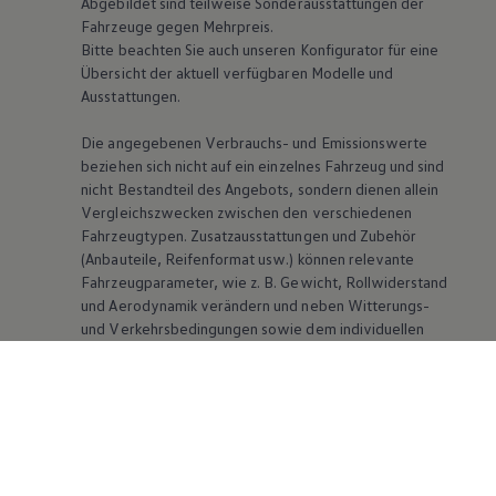
Abgebildet sind teilweise Sonderausstattungen der
Fahrzeuge gegen Mehrpreis.
Bitte beachten Sie auch unseren Konfigurator für eine
Übersicht der aktuell verfügbaren Modelle und
Ausstattungen.
Die angegebenen Verbrauchs- und Emissionswerte
beziehen sich nicht auf ein einzelnes Fahrzeug und sind
nicht Bestandteil des Angebots, sondern dienen allein
Vergleichszwecken zwischen den verschiedenen
Fahrzeugtypen. Zusatzausstattungen und Zubehör
(Anbauteile, Reifenformat usw.) können relevante
Fahrzeugparameter, wie
z. B.
Gewicht, Rollwiderstand
und Aerodynamik verändern und neben Witterungs-
und Verkehrsbedingungen sowie dem individuellen
Fahrverhalten den Kraftstoffverbrauch, den
Stromverbrauch, die CO₂-Emissionen und die
Fahrleistungswerte eines Fahrzeugs beeinflussen.
Weitere Informationen zum offiziellen
Kraftstoffverbrauch und den offiziellen spezifischen
CO₂-Emissionen neuer Personenkraftwagen können