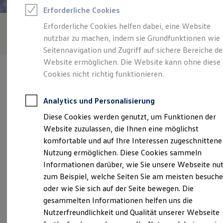
Feuerwehr
Erforderliche Cookies
Rettungsdienste
ONE Business ID Vorteile
Erforderliche Cookies helfen dabei, eine Website
Fahrzeugsuche & Marktplatz
nutzbar zu machen, indem sie Grundfunktionen wie
Fahrzeugsuche
Fahrzeuge online kaufen
Seitennavigation und Zugriff auf sichere Bereiche de
Digitaler Marktplatz
Website ermöglichen. Die Website kann ohne diese
Kauf & Finanzierung
Cookies nicht richtig funktionieren.
Online-Fahrzeugbewertung
Aktionen & Angebote
E-Auto-Förderung
Analytics und Personalisierung
Für Privatkunden
Verantwortlich für die Inhalte auf dieser Seite ist die Autohaus
Für Gewerbekunden
Diese Cookies werden genutzt, um Funktionen der
Creusen + Scherer GmbH - Co. KG
(
Impressum & Rechtliches
)
Profi Paket
Website zuzulassen, die Ihnen eine möglichst
TopDeal
Gebrauchtwagen
komfortable und auf Ihre Interessen zugeschnittene
ProfiPartner für Gebrauchtwagen
Unsere 
Nutzung ermöglichen. Diese Cookies sammeln
Zertifizierte Gebrauchtwagen
Informationen darüber, wie Sie unsere Webseite nu
Finanzierung
Für Privatkunden
zum Beispiel, welche Seiten Sie am meisten besuch
Für Gewerbekunden
Albiger Straße 4, 55232 Alzey
oder wie Sie sich auf der Seite bewegen. Die
Leasing
gesammelten Informationen helfen uns die
Für Privatkunden
Montag
-
Freitag
08:00
-
18:00
Uhr
Für Gewerbekunden
Nutzerfreundlichkeit und Qualität unserer Webseite
Versicherungen & Garantien