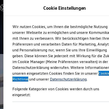
Modelle & Konfigurator
Cookie Einstellungen
Nutzfahrzeuge
Nutzfahrzeugkategorien entdecken
Modelle konfigurieren
Konfiguration laden
Zum
Zum
Modelle vergleichen
Service
Wir nutzen Cookies, um Ihnen die bestmögliche Nutzung
Hauptinhalt
Footer
Vorgängermodelle und Oldtimer
Autohaus Creusen + Scherer
springen
springen
unserer Webseite zu ermöglichen und unsere Kommunika
Vorgängermodelle
Oldtimer
mit Ihnen zu verbessern. Wir berücksichtigen hierbei Ihr
Bulli Historie
4.2
|
48 Bewertungen
Präferenzen und verarbeiten Daten für Marketing, Analyt
Branchenlösungen & Gewerbekunden
und Personalisierung nur, wenn Sie uns Ihre Einwilligung
Umbaulösungen und Hersteller finden
Auf- und Umbauten entdecken & konfigurieren
geben. Diese können Sie jederzeit mit Wirkung für die Zu
Groß- und Sonderkunden
im Cookie Manager (Meine Präferenzen verwalten) in der
Großkunden
Datenschutzerklärung widerrufen. Weitere Informatione
Kommunen & Behörden
Journalisten
unseren eingesetzten Cookies finden Sie in unserer
Cooki
Sportvereine
Richtlinie
und unserer
Datenschutzerklärung
.
Branchenlösungen
Bau & Handwerk
Folgende Kategorien von Cookies werden durch uns
Gewerbliche Personenbeförderung
Service & mobile Werkstätten
eingesetzt:
Kurier, Logistik & Handel
Menschen mit Behinderung
Kühlfahrzeuge