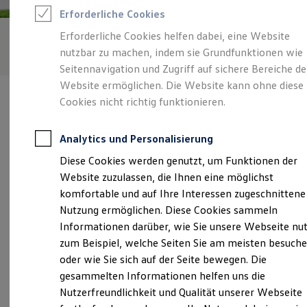
Rettungsdienste
Erforderliche Cookies
ONE Business ID Vorteile
Fahrzeugsuche & Marktplatz
Erforderliche Cookies helfen dabei, eine Website
Fahrzeugsuche
nutzbar zu machen, indem sie Grundfunktionen wie
Fahrzeuge online kaufen
Digitaler Marktplatz
Seitennavigation und Zugriff auf sichere Bereiche de
Kauf & Finanzierung
Website ermöglichen. Die Website kann ohne diese
Online-Fahrzeugbewertung
Cookies nicht richtig funktionieren.
Aktionen & Angebote
E-Auto-Förderung
Für Privatkunden
Analytics und Personalisierung
Für Gewerbekunden
Verantwortlich für die Inhalte auf dieser Seite ist die Autohaus
Profi Paket
Diese Cookies werden genutzt, um Funktionen der
Biller GmbH - Co. KG
(
Impressum & Rechtliches
)
TopDeal
Website zuzulassen, die Ihnen eine möglichst
Gebrauchtwagen
ProfiPartner für Gebrauchtwagen
komfortable und auf Ihre Interessen zugeschnittene
Zertifizierte Gebrauchtwagen
Unsere 
Nutzung ermöglichen. Diese Cookies sammeln
Finanzierung
Informationen darüber, wie Sie unsere Webseite nu
Für Privatkunden
Für Gewerbekunden
zum Beispiel, welche Seiten Sie am meisten besuch
Leasing
Deggendorfer Straße 4, 94505 Bernried
oder wie Sie sich auf der Seite bewegen. Die
Für Privatkunden
gesammelten Informationen helfen uns die
Für Gewerbekunden
Montag
-
Donnerstag
07:15
-
17:30
Uhr
Versicherungen & Garantien
Nutzerfreundlichkeit und Qualität unserer Webseite
Garantien