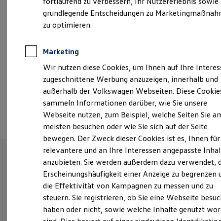
fortlaufend zu verbessern, Ihr Nutzererlebnis sowie
Freitag
07:15
-
16:00
Uhr
Kfz-Versicherung für Nutzfahrzeuge
grundlegende Entscheidungen zu Marketingmaßna
Restschuldversicherung
Wartungsverträge
zu optimieren.
info@biller-autohaus.de
Besitzer & Service
Reparatur & Service
+49 9905 7071780
Sommer-Special
Marketing
Reparatur, Pflege & Inspektion
Wir nutzen diese Cookies, um Ihnen auf Ihre Intere
Servicetermin anfragen
Service-Vorteile bei Volkswagen Nutzfahrzeuge
Ansprechpartner
zugeschnittene Werbung anzuzeigen, innerhalb und
ServicePlus
außerhalb der Volkswagen Webseiten. Diese Cookie
Economy Service
sammeln Informationen darüber, wie Sie unsere
Räder & Reifen Service
Termin vereinbaren
Ersatzfahrzeuge
Webseite nutzen, zum Beispiel, welche Seiten Sie a
Notdienst und Pannenhilfe
meisten besuchen oder wie Sie sich auf der Seite
Software, Konnektivität & Apps
bewegen. Der Zweck dieser Cookies ist es, Ihnen für
California App
VW Connect für Ihren ID. Buzz
relevantere und an Ihre Interessen angepasste Inhal
VW Connect für Ihren Transporter/Caravelle
anzubieten. Sie werden außerdem dazu verwendet, d
VW Connect für Ihren Amarok
Unsere Leistungen
im
Erscheinungshäufigkeit einer Anzeige zu begrenzen 
VW Connect für andere Modelle
Connect Pro
die Effektivität von Kampagnen zu messen und zu
Überblick
Fleet Interface Data
steuern. Sie registrieren, ob Sie eine Webseite besuc
Multistop Pathfinder
haben oder nicht, sowie welche Inhalte genutzt wo
Übersicht Software Updates
Service
Hilfreiches für Besitzer