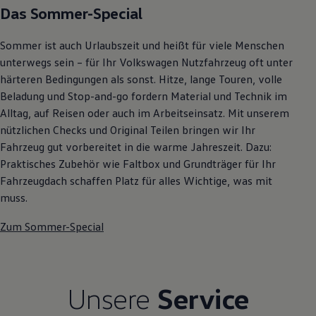
Das Sommer-Special
Autonomes Fahren
Mehr zum ID. Buzz
Online Beratung
Sommer ist auch Urlaubszeit und heißt für viele Menschen
California Welt
California Club
unterwegs sein – für Ihr Volkswagen Nutzfahrzeug oft unter
California Magazin & Ratgeber
härteren Bedingungen als sonst. Hitze, lange Touren, volle
Vanlife
Beladung und Stop-and-go fordern Material und Technik im
Ratgeber
Routen & Reisen
Alltag, auf Reisen oder auch im Arbeitseinsatz. Mit unserem
California Reisen & Erlebnisse
nützlichen Checks und Original Teilen bringen wir Ihr
California App
Fahrzeug gut vorbereitet in die warme Jahreszeit. Dazu:
California Lifestyle & Zubehör
Übernachten im California
Praktisches Zubehör wie Faltbox und Grundträger für Ihr
Marke
Fahrzeugdach schaffen Platz für alles Wichtige, was mit
Unternehmen
muss.
Karriere
Karriere im Unternehmen
Zum Sommer-Special
Karriere im Autohaus
Nachhaltigkeit
Kunden
Gesellschaft
Natur
Unsere
Service
Events
Rückblick VW Bus Festival 2023
75 Jahre Bulli Jubiläum