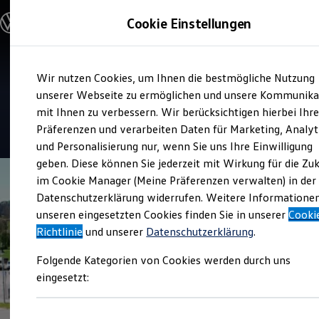
Modelle & Konfigurator
Cookie Einstellungen
Nutzfahrzeuge
Nutzfahrzeugkategorien entdecken
Modelle konfigurieren
Konfiguration laden
Zum
Zum
Modelle vergleichen
Service
Wir nutzen Cookies, um Ihnen die bestmögliche Nutzung
Hauptinhalt
Footer
Vorgängermodelle und Oldtimer
Autohaus Biller
springen
springen
unserer Webseite zu ermöglichen und unsere Kommunika
Vorgängermodelle
Oldtimer
mit Ihnen zu verbessern. Wir berücksichtigen hierbei Ihr
Bulli Historie
4.9
|
34 Bewertungen
Präferenzen und verarbeiten Daten für Marketing, Analyt
Branchenlösungen & Gewerbekunden
und Personalisierung nur, wenn Sie uns Ihre Einwilligung
Umbaulösungen und Hersteller finden
Auf- und Umbauten entdecken & konfigurieren
geben. Diese können Sie jederzeit mit Wirkung für die Zu
Groß- und Sonderkunden
im Cookie Manager (Meine Präferenzen verwalten) in der
Großkunden
Datenschutzerklärung widerrufen. Weitere Informatione
Kommunen & Behörden
Journalisten
unseren eingesetzten Cookies finden Sie in unserer
Cooki
Sportvereine
Richtlinie
und unserer
Datenschutzerklärung
.
Branchenlösungen
Bau & Handwerk
Folgende Kategorien von Cookies werden durch uns
Gewerbliche Personenbeförderung
Service & mobile Werkstätten
eingesetzt:
Kurier, Logistik & Handel
Kühlfahrzeuge
Feuerwehr