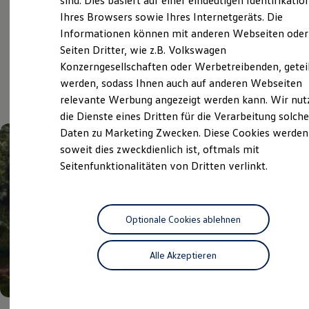
sind. Dies basiert auf einer eindeutigen Identifikatio
Digitales Bordbuch
Ihres Browsers sowie Ihres Internetgeräts. Die
Fahrerassistenz- und Sicherheitssysteme
Informationen können mit anderen Webseiten oder
Kontrollleuchten
Kurzfahrprofile und Ölverdünnung
Aktuelle Highlights
Seiten Dritter, wie z.B. Volkswagen
Batterieverordnung
Konzerngesellschaften oder Werbetreibenden, getei
XTL-Dieselkraftstoff
und Angebote
werden, sodass Ihnen auch auf anderen Webseiten
Ersatzteile und Betriebsflüssigkeiten
Original Zubehör und Lifestyle Produkte
relevante Werbung angezeigt werden kann. Wir nut
myVolkswagen
die Dienste eines Dritten für die Verarbeitung solche
myVolkswagen Business
Daten zu Marketing Zwecken. Diese Cookies werden
Elektrisch & Autonom
Elektro - & Hybridfahrzeuge
soweit dies zweckdienlich ist, oftmals mit
Unser Ansatz
Seitenfunktionalitäten von Dritten verlinkt.
Klimafreundlicher Strom
Reichweite & Ladelösungen
Reichweitensimulator
Ladezeitensimulator
Ladelösungen für Privatkunden
Optionale Cookies ablehnen
Ladelösungen für Gewerbekunden
Wallbox und Ladekabel
Alle Akzeptieren
Bidirektionales Laden
Förderung & Kosten der Elektrofahrzeuge
Fördermöglichkeiten für Privatkunden
Fördermöglichkeiten für Gewerbekunden
Kostensimulator