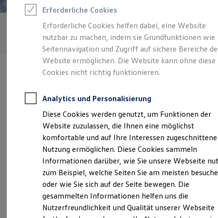
Feuerwehr
Erforderliche Cookies
Rettungsdienste
ONE Business ID Vorteile
Erforderliche Cookies helfen dabei, eine Website
Fahrzeugsuche & Marktplatz
nutzbar zu machen, indem sie Grundfunktionen wie
Fahrzeugsuche
Fahrzeuge online kaufen
Seitennavigation und Zugriff auf sichere Bereiche de
Digitaler Marktplatz
Website ermöglichen. Die Website kann ohne diese
Kauf & Finanzierung
Cookies nicht richtig funktionieren.
Online-Fahrzeugbewertung
Aktionen & Angebote
E-Auto-Förderung
Analytics und Personalisierung
Für Privatkunden
Verantwortlich für die Inhalte auf dieser Seite ist die Autohaus
Für Gewerbekunden
Diese Cookies werden genutzt, um Funktionen der
Bahm GmbH
(
Impressum & Rechtliches
)
Profi Paket
Website zuzulassen, die Ihnen eine möglichst
TopDeal
Gebrauchtwagen
komfortable und auf Ihre Interessen zugeschnittene
ProfiPartner für Gebrauchtwagen
Unsere 
Nutzung ermöglichen. Diese Cookies sammeln
Zertifizierte Gebrauchtwagen
Informationen darüber, wie Sie unsere Webseite nu
Finanzierung
Für Privatkunden
zum Beispiel, welche Seiten Sie am meisten besuch
Für Gewerbekunden
Heilbronner Straße 29, 76703 Kraichtal
oder wie Sie sich auf der Seite bewegen. Die
Leasing
gesammelten Informationen helfen uns die
Für Privatkunden
Montag
-
Freitag
07:00
-
18:00
Uhr
Für Gewerbekunden
Nutzerfreundlichkeit und Qualität unserer Webseite
Versicherungen & Garantien