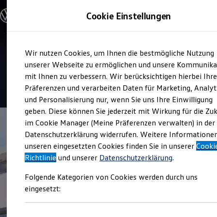
Modelle & Konfigurator
Cookie Einstellungen
Nutzfahrzeuge
Nutzfahrzeugkategorien entdecken
Modelle konfigurieren
Konfiguration laden
Zum
Zum
Modelle vergleichen
Service
Wir nutzen Cookies, um Ihnen die bestmögliche Nutzung
Hauptinhalt
Footer
Vorgängermodelle und Oldtimer
Autohaus Bahm
springen
springen
unserer Webseite zu ermöglichen und unsere Kommunika
Vorgängermodelle
Oldtimer
mit Ihnen zu verbessern. Wir berücksichtigen hierbei Ihr
Bulli Historie
4.8
|
48 Bewertungen
Präferenzen und verarbeiten Daten für Marketing, Analyt
Branchenlösungen & Gewerbekunden
und Personalisierung nur, wenn Sie uns Ihre Einwilligung
Umbaulösungen und Hersteller finden
Auf- und Umbauten entdecken & konfigurieren
geben. Diese können Sie jederzeit mit Wirkung für die Zu
Groß- und Sonderkunden
im Cookie Manager (Meine Präferenzen verwalten) in der
Großkunden
Datenschutzerklärung widerrufen. Weitere Informatione
Kommunen & Behörden
Journalisten
unseren eingesetzten Cookies finden Sie in unserer
Cooki
Sportvereine
Richtlinie
und unserer
Datenschutzerklärung
.
Branchenlösungen
Bau & Handwerk
Folgende Kategorien von Cookies werden durch uns
Gewerbliche Personenbeförderung
Service & mobile Werkstätten
eingesetzt:
Kurier, Logistik & Handel
Menschen mit Behinderung
Kühlfahrzeuge