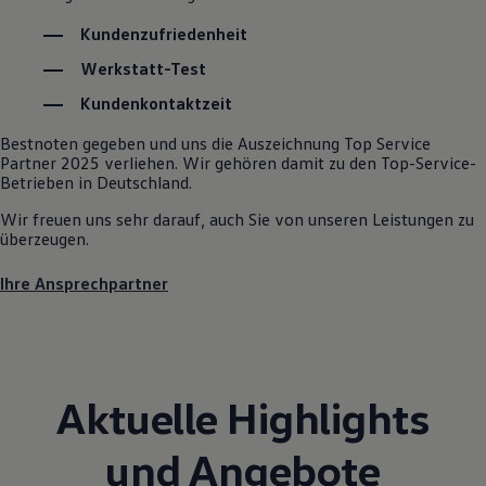
Kostensimulator
Kundenzufriedenheit
Autonomes Fahren
Mehr zum ID. Buzz
Werkstatt-Test
Online Beratung
California Welt
Kundenkontaktzeit
California Club
California Magazin & Ratgeber
Bestnoten gegeben und uns die Auszeichnung Top Service
Vanlife
Partner 2025 verliehen. Wir gehören damit zu den Top-Service-
Ratgeber
Betrieben in Deutschland.
Routen & Reisen
California Reisen & Erlebnisse
Wir freuen uns sehr darauf, auch Sie von unseren Leistungen zu
California App
überzeugen.
California Lifestyle & Zubehör
Übernachten im California
Ihre Ansprechpartner
Marke
Unternehmen
Karriere
Karriere im Unternehmen
Karriere im Autohaus
Nachhaltigkeit
Aktuelle Highlights
Kunden
Gesellschaft
Natur
und Angebote
Events
Rückblick VW Bus Festival 2023