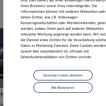
sind. Dies basiert auf einer eindeutigen Identifikatio
Hilfreiches für Besitzer
Ihres Browsers sowie Ihres Internetgeräts. Die
Volkswagen Economy
Digitales Bordbuch
Informationen können mit anderen Webseiten oder
Fahrerassistenz- und Sicherheitssysteme
Service
Kontrollleuchten
Seiten Dritter, wie z.B. Volkswagen
Kurzfahrprofile und Ölverdünnung
Konzerngesellschaften oder Werbetreibenden, getei
Batterieverordnung
werden, sodass Ihnen auch auf anderen Webseiten
XTL-Dieselkraftstoff
Ersatzteile und Betriebsflüssigkeiten
relevante Werbung angezeigt werden kann. Wir nut
Original Zubehör und Lifestyle Produkte
die Dienste eines Dritten für die Verarbeitung solche
myVolkswagen
Daten zu Marketing Zwecken. Diese Cookies werden
myVolkswagen Business
Elektrisch & Autonom
soweit dies zweckdienlich ist, oftmals mit
Elektro - & Hybridfahrzeuge
Seitenfunktionalitäten von Dritten verlinkt.
Unser Ansatz
Klimafreundlicher Strom
Reichweite & Ladelösungen
Reichweitensimulator
Ladezeitensimulator
Optionale Cookies ablehnen
Ladelösungen für Privatkunden
1
Ladelösungen für Gewerbekunden
Alle Akzeptieren
Wallbox und Ladekabel
Bidirektionales Laden
Top Service Partner 2025
Förderung & Kosten der Elektrofahrzeuge
Fördermöglichkeiten für Privatkunden
Volkswagen
Nutzfahrzeuge
hat uns in den Bereichen
Fördermöglichkeiten für Gewerbekunden