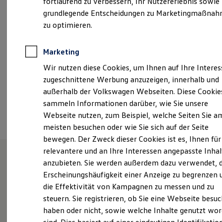
fortlaufend zu verbessern, Ihr Nutzererlebnis sowie
Samstag
08:00
-
12:00
Uhr
Garantien
grundlegende Entscheidungen zu Marketingmaßna
Kfz-Versicherung für Nutzfahrzeuge
Restschuldversicherung
zu optimieren.
moritz.bahm@autohaus-bahm.de
Wartungsverträge
Besitzer & Service
+49 7250 92620
Reparatur & Service
Marketing
Sommer-Special
Wir nutzen diese Cookies, um Ihnen auf Ihre Intere
Reparatur, Pflege & Inspektion
Servicetermin anfragen
Ansprechpartner
zugeschnittene Werbung anzuzeigen, innerhalb und
Service-Vorteile bei Volkswagen Nutzfahrzeuge
außerhalb der Volkswagen Webseiten. Diese Cookie
ServicePlus
sammeln Informationen darüber, wie Sie unsere
Economy Service
Termin vereinbaren
Räder & Reifen Service
Webseite nutzen, zum Beispiel, welche Seiten Sie a
Ersatzfahrzeuge
meisten besuchen oder wie Sie sich auf der Seite
Notdienst und Pannenhilfe
bewegen. Der Zweck dieser Cookies ist es, Ihnen für
Software, Konnektivität & Apps
California App
relevantere und an Ihre Interessen angepasste Inhal
VW Connect für Ihren ID. Buzz
anzubieten. Sie werden außerdem dazu verwendet, d
VW Connect für Ihren Transporter/Caravelle
Unsere Leistungen
im
Erscheinungshäufigkeit einer Anzeige zu begrenzen 
VW Connect für Ihren Amarok
VW Connect für andere Modelle
die Effektivität von Kampagnen zu messen und zu
Überblick
Connect Pro
steuern. Sie registrieren, ob Sie eine Webseite besuc
Fleet Interface Data
haben oder nicht, sowie welche Inhalte genutzt wo
Multistop Pathfinder
Service
Übersicht Software Updates