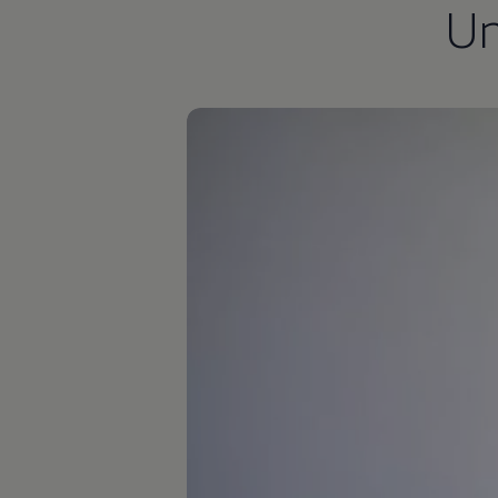
U
Autonomes Fahren
Mehr zum ID. Buzz
Online Beratung
California Welt
California Club
California Magazin & Ratgeber
Vanlife
Ratgeber
Routen & Reisen
California Reisen & Erlebnisse
California App
California Lifestyle & Zubehör
Übernachten im California
Marke
Unternehmen
Karriere
Karriere im Unternehmen
Karriere im Autohaus
Nachhaltigkeit
Kunden
Gesellschaft
Natur
Events
Rückblick VW Bus Festival 2023
75 Jahre Bulli Jubiläum