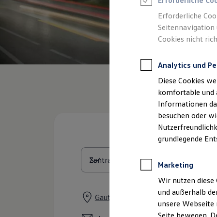
Erforderliche Co
Rettungsdienste
ONE Business ID Vorteile
Erforderliche Coo
Fahrzeugsuche & Marktplatz
Seitennavigation 
Fahrzeugsuche
Cookies nicht rich
Fahrzeuge online kaufen
Digitaler Marktplatz
Kauf & Finanzierung
Analytics und Pe
Online-Fahrzeugbewertung
Aktionen & Angebote
Diese Cookies we
E-Auto-Förderung
Für Privatkunden
komfortable und 
Für Gewerbekunden
Informationen dar
Profi Paket
besuchen oder wie
TopDeal
Gebrauchtwagen
Nutzerfreundlichk
ProfiPartner für Gebrauchtwagen
grundlegende Ent
Zertifizierte Gebrauchtwagen
Finanzierung
Für Privatkunden
Marketing
Für Gewerbekunden
Leasing
Wir nutzen diese 
Für Privatkunden
und außerhalb de
Für Gewerbekunden
Gautinger Straße 5, 82319 Starnber
unsere Webseite n
Versicherungen & Garantien
Garantien
Seite bewegen. De