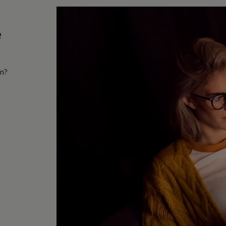
e
in?