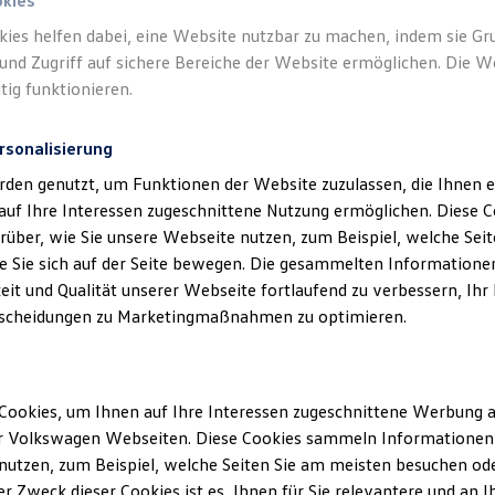
okies
kies helfen dabei, eine Website nutzbar zu machen, indem sie G
Verantwort
und Zugriff auf sichere Bereiche der Website ermöglichen. Die W
Ortner Gm
tig funktionieren.
rsonalisierung
rden genutzt, um Funktionen der Website zuzulassen, die Ihnen e
auf Ihre Interessen zugeschnittene Nutzung ermöglichen. Diese
über, wie Sie unsere Webseite nutzen, zum Beispiel, welche Sei
 Sie sich auf der Seite bewegen. Die gesammelten Informationen
eit und Qualität unserer Webseite fortlaufend zu verbessern, Ihr
scheidungen zu Marketingmaßnahmen zu optimieren.
Unsere Abteilungen
Cookies, um Ihnen auf Ihre Interessen zugeschnittene Werbung a
r Volkswagen Webseiten. Diese Cookies sammeln Informationen 
Montag
-
Freitag
07:30
-
17:15
Uhr
g
utzen, zum Beispiel, welche Seiten Sie am meisten besuchen oder
r Zweck dieser Cookies ist es, Ihnen für Sie relevantere und an I