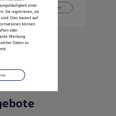
ungshäufigkeit einer
Termin vereinbaren
. Sie registrieren, ob
ind. Dies basiert auf
Informationen können
aften oder
evante Werbung
solcher Daten zu
 mit
k
eren
gebote