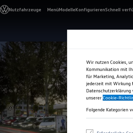
Modelle & Konfigurator
Nutzfahrzeuge
Menü
Modelle
Konfigurieren
Schnell verf
Nutzfahrzeugkategorien entdecken
Modelle konfigurieren
Konfiguration laden
Modelle vergleichen
Zum
Zum
Vorgängermodelle und Oldtimer
Hauptinhalt
Footer
Vorgängermodelle
springen
springen
Oldtimer
Bulli Historie
Branchenlösungen & Gewerbekunden
Umbaulösungen und Hersteller finden
Wir nutzen Cookies, u
Auf- und Umbauten entdecken & konfigurieren
Kommunikation mit Ihn
Groß- und Sonderkunden
für Marketing, Analyti
Großkunden
Kommunen & Behörden
jederzeit mit Wirkung 
Journalisten
Datenschutzerklärung w
Sportvereine
unserer
Cookie-Richtli
Branchenlösungen
Bau & Handwerk
Gewerbliche Personenbeförderung
Folgende Kategorien v
Service & mobile Werkstätten
Kurier, Logistik & Handel
Kühlfahrzeuge
Feuerwehr