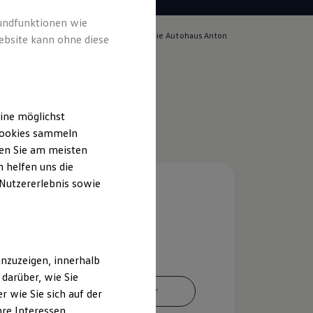
rundfunktionen wie
lich für die Inhalte auf dieser Seite ist die Autohaus Anton
ebsite kann ohne diese
bH - Co. KG
(
Impressum & Rechtliches
)
ine möglichst
 Cookies sammeln
ten Sie am meisten
 helfen uns die
 Nutzererlebnis sowie
nzuzeigen, innerhalb
darüber, wie Sie
Ansprechpartner
 wie Sie sich auf der
hre Interessen