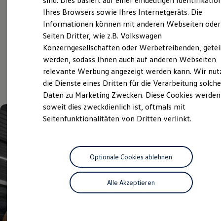
sind. Dies basiert auf einer eindeutigen Identifikatio
Hilfreiches für Besitzer
Service
Ihres Browsers sowie Ihres Internetgeräts. Die
Digitales Bordbuch
Informationen können mit anderen Webseiten oder
Fahrerassistenz- und Sicherheitssysteme
Kontrollleuchten
Seiten Dritter, wie z.B. Volkswagen
Kurzfahrprofile und Ölverdünnung
Konzerngesellschaften oder Werbetreibenden, getei
Aktuelle Highlights
Batterieverordnung
werden, sodass Ihnen auch auf anderen Webseiten
XTL-Dieselkraftstoff
Ersatzteile und Betriebsflüssigkeiten
relevante Werbung angezeigt werden kann. Wir nut
und Angebote
Original Zubehör und Lifestyle Produkte
die Dienste eines Dritten für die Verarbeitung solche
myVolkswagen
Daten zu Marketing Zwecken. Diese Cookies werden
myVolkswagen Business
Elektrisch & Autonom
soweit dies zweckdienlich ist, oftmals mit
Elektro - & Hybridfahrzeuge
Seitenfunktionalitäten von Dritten verlinkt.
Unser Ansatz
Klimafreundlicher Strom
Reichweite & Ladelösungen
Reichweitensimulator
Ladezeitensimulator
Optionale Cookies ablehnen
Ladelösungen für Privatkunden
Ladelösungen für Gewerbekunden
Alle Akzeptieren
Wallbox und Ladekabel
Bidirektionales Laden
Förderung & Kosten der Elektrofahrzeuge
Fördermöglichkeiten für Privatkunden
Fördermöglichkeiten für Gewerbekunden