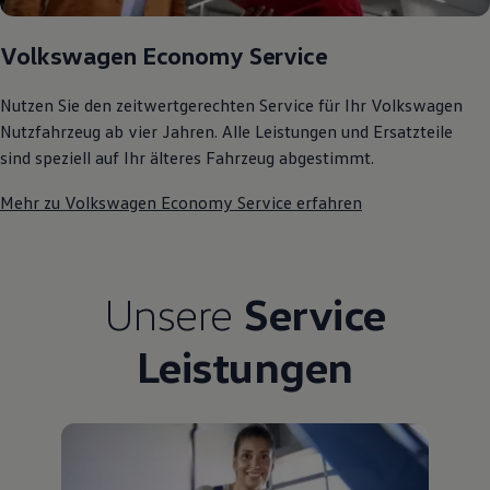
Kostensimulator
Autonomes Fahren
Volkswagen Economy Service
Mehr zum ID. Buzz
Online Beratung
California Welt
Nutzen Sie den zeitwertgerechten Service für Ihr Volkswagen
California Club
Nutzfahrzeug ab vier Jahren. Alle Leistungen und Ersatzteile
California Magazin & Ratgeber
Vanlife
sind speziell auf Ihr älteres Fahrzeug abgestimmt.
Ratgeber
Routen & Reisen
Mehr zu Volkswagen Economy Service erfahren
California Reisen & Erlebnisse
California App
California Lifestyle & Zubehör
Übernachten im California
Marke
Unsere
Service
Unternehmen
Karriere
Leistungen
Karriere im Unternehmen
Karriere im Autohaus
Nachhaltigkeit
Kunden
Gesellschaft
Natur
Events
Rückblick VW Bus Festival 2023