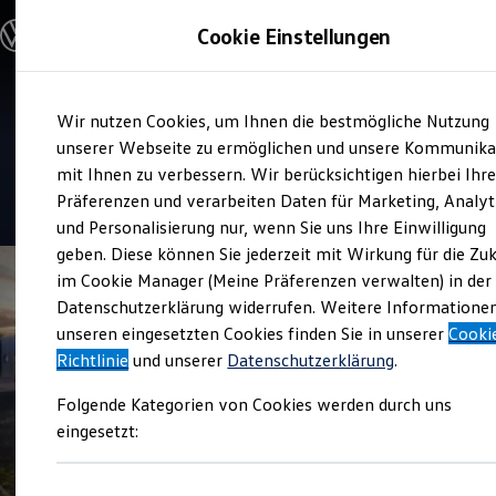
Modelle & Konfigurator
Cookie Einstellungen
Nutzfahrzeuge
Nutzfahrzeugkategorien entdecken
Modelle konfigurieren
Konfiguration laden
Zum
Zum
Modelle vergleichen
Service
Wir nutzen Cookies, um Ihnen die bestmögliche Nutzung
Hauptinhalt
Footer
Vorgängermodelle und Oldtimer
Autohaus Anton Ortner und
springen
springen
unserer Webseite zu ermöglichen und unsere Kommunika
Vorgängermodelle
Oldtimer
mit Ihnen zu verbessern. Wir berücksichtigen hierbei Ihr
Bulli Historie
4.6
|
61 Bewertungen
Präferenzen und verarbeiten Daten für Marketing, Analyt
Branchenlösungen & Gewerbekunden
und Personalisierung nur, wenn Sie uns Ihre Einwilligung
Umbaulösungen und Hersteller finden
Auf- und Umbauten entdecken & konfigurieren
geben. Diese können Sie jederzeit mit Wirkung für die Zu
Groß- und Sonderkunden
im Cookie Manager (Meine Präferenzen verwalten) in der
Großkunden
Datenschutzerklärung widerrufen. Weitere Informatione
Kommunen & Behörden
Journalisten
unseren eingesetzten Cookies finden Sie in unserer
Cooki
Sportvereine
Richtlinie
und unserer
Datenschutzerklärung
.
Branchenlösungen
Bau & Handwerk
Folgende Kategorien von Cookies werden durch uns
Gewerbliche Personenbeförderung
Service & mobile Werkstätten
eingesetzt:
Kurier, Logistik & Handel
Menschen mit Behinderung
Kühlfahrzeuge