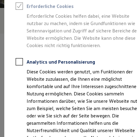
Feuerwehr
Erforderliche Cookies
Rettungsdienste
ONE Business ID Vorteile
Erforderliche Cookies helfen dabei, eine Website
Fahrzeugsuche & Marktplatz
nutzbar zu machen, indem sie Grundfunktionen wie
Fahrzeugsuche
Fahrzeuge online kaufen
Seitennavigation und Zugriff auf sichere Bereiche de
Digitaler Marktplatz
Website ermöglichen. Die Website kann ohne diese
Kauf & Finanzierung
Cookies nicht richtig funktionieren.
Online-Fahrzeugbewertung
Aktionen & Angebote
E-Auto-Förderung
Analytics und Personalisierung
Für Privatkunden
Verantwortlich für die Inhalte auf dieser Seite ist die Autohaus
Für Gewerbekunden
Diese Cookies werden genutzt, um Funktionen der
Anton Ortner GmbH - Co. KG
(
Impressum & Rechtliches
)
Profi Paket
Website zuzulassen, die Ihnen eine möglichst
TopDeal
Gebrauchtwagen
komfortable und auf Ihre Interessen zugeschnittene
ProfiPartner für Gebrauchtwagen
Unsere 
Nutzung ermöglichen. Diese Cookies sammeln
Zertifizierte Gebrauchtwagen
Informationen darüber, wie Sie unsere Webseite nu
Finanzierung
Für Privatkunden
zum Beispiel, welche Seiten Sie am meisten besuch
Für Gewerbekunden
Am Lerchenfeld 7, 86956 Schongau
oder wie Sie sich auf der Seite bewegen. Die
Leasing
gesammelten Informationen helfen uns die
Für Privatkunden
Montag
-
Freitag
07:30
-
17:30
Uhr
Für Gewerbekunden
Nutzerfreundlichkeit und Qualität unserer Webseite
Versicherungen & Garantien