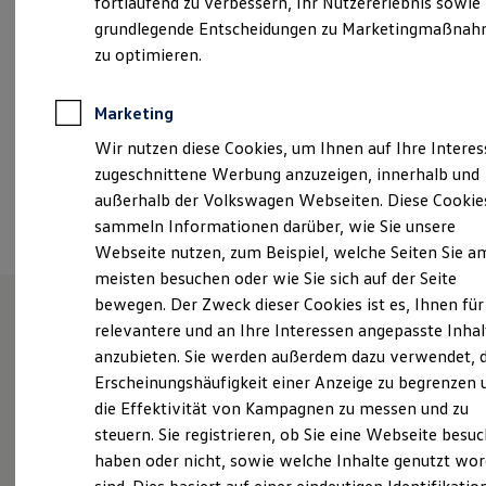
fortlaufend zu verbessern, Ihr Nutzererlebnis sowie
Garantien
grundlegende Entscheidungen zu Marketingmaßna
schongau@ortner-gruppe.de
Kfz-Versicherung für Nutzfahrzeuge
Restschuldversicherung
zu optimieren.
Wartungsverträge
+49 8861 23470
Besitzer & Service
Reparatur & Service
Marketing
Sommer-Special
Ansprechpartner
Wir nutzen diese Cookies, um Ihnen auf Ihre Intere
Reparatur, Pflege & Inspektion
Servicetermin anfragen
zugeschnittene Werbung anzuzeigen, innerhalb und
Service-Vorteile bei Volkswagen Nutzfahrzeuge
außerhalb der Volkswagen Webseiten. Diese Cookie
Termin vereinbaren
ServicePlus
sammeln Informationen darüber, wie Sie unsere
Economy Service
Räder & Reifen Service
Webseite nutzen, zum Beispiel, welche Seiten Sie a
Ersatzfahrzeuge
meisten besuchen oder wie Sie sich auf der Seite
Notdienst und Pannenhilfe
bewegen. Der Zweck dieser Cookies ist es, Ihnen für
Software, Konnektivität & Apps
California App
relevantere und an Ihre Interessen angepasste Inhal
VW Connect für Ihren ID. Buzz
Unsere Leistungen
im
anzubieten. Sie werden außerdem dazu verwendet, d
VW Connect für Ihren Transporter/Caravelle
Überblick
Erscheinungshäufigkeit einer Anzeige zu begrenzen 
VW Connect für Ihren Amarok
VW Connect für andere Modelle
die Effektivität von Kampagnen zu messen und zu
Connect Pro
steuern. Sie registrieren, ob Sie eine Webseite besuc
Fleet Interface Data
Service
haben oder nicht, sowie welche Inhalte genutzt wo
Multistop Pathfinder
Übersicht Software Updates
Volkswagen Economy