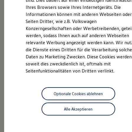
sind. Dies basiert auf einer eindeutigen Identifikatio
Hilfreiches für Besitzer
Ihres Browsers sowie Ihres Internetgeräts. Die
Digitales Bordbuch
Informationen können mit anderen Webseiten oder
Fahrerassistenz- und Sicherheitssysteme
Kontrollleuchten
Unsere
Service
Seiten Dritter, wie z.B. Volkswagen
Kurzfahrprofile und Ölverdünnung
Konzerngesellschaften oder Werbetreibenden, getei
Batterieverordnung
Leistungen
werden, sodass Ihnen auch auf anderen Webseiten
XTL-Dieselkraftstoff
Ersatzteile und Betriebsflüssigkeiten
relevante Werbung angezeigt werden kann. Wir nut
Original Zubehör und Lifestyle Produkte
die Dienste eines Dritten für die Verarbeitung solche
myVolkswagen
Daten zu Marketing Zwecken. Diese Cookies werden
myVolkswagen Business
Elektrisch & Autonom
soweit dies zweckdienlich ist, oftmals mit
Elektro - & Hybridfahrzeuge
Seitenfunktionalitäten von Dritten verlinkt.
Unser Ansatz
Klimafreundlicher Strom
Reichweite & Ladelösungen
Reichweitensimulator
Ladezeitensimulator
Optionale Cookies ablehnen
Ladelösungen für Privatkunden
Ladelösungen für Gewerbekunden
Alle Akzeptieren
Wallbox und Ladekabel
Bidirektionales Laden
Inspektionsservice
Förderung & Kosten der Elektrofahrzeuge
Fördermöglichkeiten für Privatkunden
Fördermöglichkeiten für Gewerbekunden