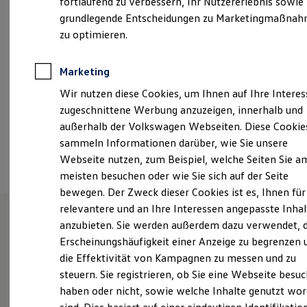
fortlaufend zu verbessern, Ihr Nutzererlebnis sowie
Samstag
08:00
-
12:00
Uhr
Garantien
grundlegende Entscheidungen zu Marketingmaßna
Kfz-Versicherung für Nutzfahrzeuge
Restschuldversicherung
zu optimieren.
info@autohauswolfert.de
Wartungsverträge
Besitzer & Service
+49 9371 97720
Reparatur & Service
Marketing
Sommer-Special
Wir nutzen diese Cookies, um Ihnen auf Ihre Intere
Reparatur, Pflege & Inspektion
Servicetermin anfragen
Ansprechpartner
zugeschnittene Werbung anzuzeigen, innerhalb und
Service-Vorteile bei Volkswagen Nutzfahrzeuge
außerhalb der Volkswagen Webseiten. Diese Cookie
ServicePlus
sammeln Informationen darüber, wie Sie unsere
Economy Service
Termin vereinbaren
Räder & Reifen Service
Webseite nutzen, zum Beispiel, welche Seiten Sie a
Ersatzfahrzeuge
meisten besuchen oder wie Sie sich auf der Seite
Notdienst und Pannenhilfe
bewegen. Der Zweck dieser Cookies ist es, Ihnen für
Software, Konnektivität & Apps
California App
relevantere und an Ihre Interessen angepasste Inhal
VW Connect für Ihren ID. Buzz
anzubieten. Sie werden außerdem dazu verwendet, d
VW Connect für Ihren Transporter/Caravelle
Unsere Leistungen
im
Erscheinungshäufigkeit einer Anzeige zu begrenzen 
VW Connect für Ihren Amarok
VW Connect für andere Modelle
die Effektivität von Kampagnen zu messen und zu
Überblick
Connect Pro
steuern. Sie registrieren, ob Sie eine Webseite besuc
Fleet Interface Data
haben oder nicht, sowie welche Inhalte genutzt wo
Multistop Pathfinder
Service
Übersicht Software Updates