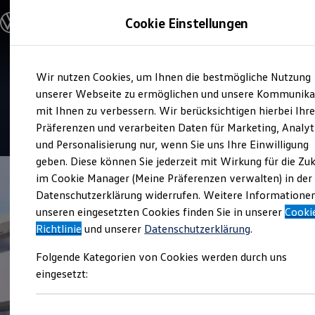
Modelle & Konfigurator
Cookie Einstellungen
Nutzfahrzeuge
Nutzfahrzeugkategorien entdecken
Modelle konfigurieren
Konfiguration laden
Zum
Zum
Modelle vergleichen
Service
Wir nutzen Cookies, um Ihnen die bestmögliche Nutzung
Hauptinhalt
Footer
Vorgängermodelle und Oldtimer
Autohaus Adam Wolfert
springen
springen
unserer Webseite zu ermöglichen und unsere Kommunika
Vorgängermodelle
Oldtimer
mit Ihnen zu verbessern. Wir berücksichtigen hierbei Ihr
Bulli Historie
4.7
|
25 Bewertungen
Präferenzen und verarbeiten Daten für Marketing, Analyt
Branchenlösungen & Gewerbekunden
und Personalisierung nur, wenn Sie uns Ihre Einwilligung
Umbaulösungen und Hersteller finden
Auf- und Umbauten entdecken & konfigurieren
geben. Diese können Sie jederzeit mit Wirkung für die Zu
Groß- und Sonderkunden
im Cookie Manager (Meine Präferenzen verwalten) in der
Großkunden
Datenschutzerklärung widerrufen. Weitere Informatione
Kommunen & Behörden
Journalisten
unseren eingesetzten Cookies finden Sie in unserer
Cooki
Sportvereine
Richtlinie
und unserer
Datenschutzerklärung
.
Branchenlösungen
Bau & Handwerk
Folgende Kategorien von Cookies werden durch uns
Gewerbliche Personenbeförderung
Service & mobile Werkstätten
eingesetzt:
Kurier, Logistik & Handel
Menschen mit Behinderung
Kühlfahrzeuge