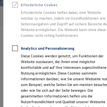
Feuerwehr
Erforderliche Cookies
Rettungsdienste
ONE Business ID Vorteile
Erforderliche Cookies helfen dabei, eine Website
Fahrzeugsuche & Marktplatz
nutzbar zu machen, indem sie Grundfunktionen wie
Fahrzeugsuche
Fahrzeuge online kaufen
Seitennavigation und Zugriff auf sichere Bereiche de
Digitaler Marktplatz
Website ermöglichen. Die Website kann ohne diese
Kauf & Finanzierung
Cookies nicht richtig funktionieren.
Online-Fahrzeugbewertung
Aktionen & Angebote
E-Auto-Förderung
Analytics und Personalisierung
Für Privatkunden
Verantwortlich für die Inhalte auf dieser Seite ist die Autohaus
Für Gewerbekunden
Diese Cookies werden genutzt, um Funktionen der
Adam Wolfert GmbH
(
Impressum & Rechtliches
)
Profi Paket
Website zuzulassen, die Ihnen eine möglichst
TopDeal
Gebrauchtwagen
komfortable und auf Ihre Interessen zugeschnittene
ProfiPartner für Gebrauchtwagen
Unsere 
Nutzung ermöglichen. Diese Cookies sammeln
Zertifizierte Gebrauchtwagen
Informationen darüber, wie Sie unsere Webseite nu
Finanzierung
Für Privatkunden
zum Beispiel, welche Seiten Sie am meisten besuch
Für Gewerbekunden
Oberer Steffleinsgraben 8, 63927 Bürgstadt
oder wie Sie sich auf der Seite bewegen. Die
Leasing
gesammelten Informationen helfen uns die
Für Privatkunden
Montag
-
Freitag
07:00
-
18:00
Uhr
Für Gewerbekunden
Nutzerfreundlichkeit und Qualität unserer Webseite
Versicherungen & Garantien