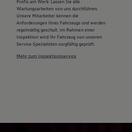
Profis am Werk: Lassen Sie alle
Kostensimulator
Wartungsarbeiten von uns durchführen.
Autonomes Fahren
Mehr zum ID. Buzz
Unsere Mitarbeiter kennen die
Online Beratung
Anforderungen Ihres Fahrzeugs und werden
California Welt
regelmäßig geschult. Im Rahmen einer
California Club
California Magazin & Ratgeber
Inspektion wird Ihr Fahrzeug von unseren
Vanlife
Service-Spezialisten sorgfältig geprüft.
Ratgeber
Routen & Reisen
Mehr zum Inspektionsservice
California Reisen & Erlebnisse
California App
California Lifestyle & Zubehör
Übernachten im California
Marke
Unternehmen
Karriere
Karriere im Unternehmen
Karriere im Autohaus
Nachhaltigkeit
Kunden
Gesellschaft
Natur
Events
Rückblick VW Bus Festival 2023