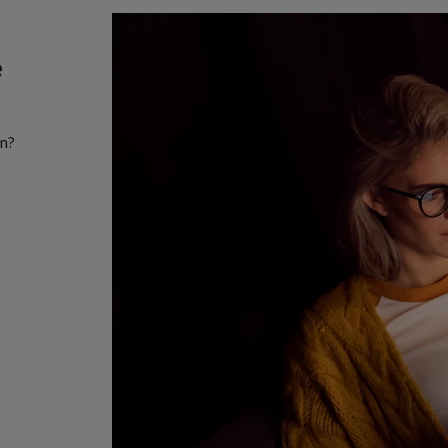
e
in?