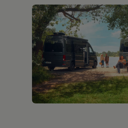
Digitales Bordbuch
Fahrerassistenz- und Sicherheitssysteme
Kontrollleuchten
Kurzfahrprofile und Ölverdünnung
Batterieverordnung
XTL-Dieselkraftstoff
Ersatzteile und Betriebsflüssigkeiten
Original Zubehör und Lifestyle Produkte
myVolkswagen
myVolkswagen Business
Elektrisch & Autonom
Elektro - & Hybridfahrzeuge
Unser Ansatz
Klimafreundlicher Strom
Reichweite & Ladelösungen
Reichweitensimulator
Ladezeitensimulator
Ladelösungen für Privatkunden
Ladelösungen für Gewerbekunden
Wallbox und Ladekabel
Bidirektionales Laden
Förderung & Kosten der Elektrofahrzeuge
Fördermöglichkeiten für Privatkunden
Fördermöglichkeiten für Gewerbekunden
Kostensimulator