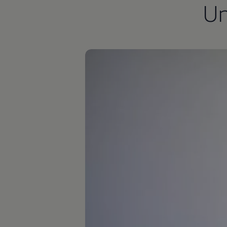
U
Autonomes Fahren
Mehr zum ID. Buzz
Online Beratung
California Welt
California Club
California Magazin & Ratgeber
Vanlife
Ratgeber
Routen & Reisen
California Reisen & Erlebnisse
California App
California Lifestyle & Zubehör
Übernachten im California
Marke
Unternehmen
Karriere
Karriere im Unternehmen
Karriere im Autohaus
Nachhaltigkeit
Kunden
Gesellschaft
Natur
Events
Rückblick VW Bus Festival 2023
75 Jahre Bulli Jubiläum