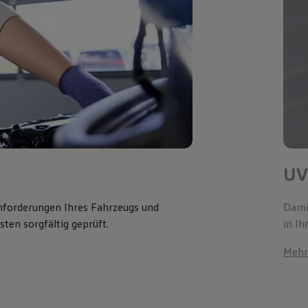
UV
Anforderungen Ihres Fahrzeugs und
Damit
ten sorgfältig geprüft.
in Ih
Mehr