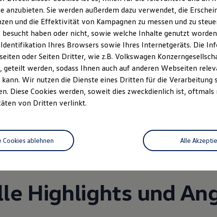
e anzubieten. Sie werden außerdem dazu verwendet, die Erschein
zen und die Effektivität von Kampagnen zu messen und zu steuern
 besucht haben oder nicht, sowie welche Inhalte genutzt worden s
 Identifikation Ihres Browsers sowie Ihres Internetgeräts. Die 
iten oder Seiten Dritter, wie z.B. Volkswagen Konzerngesellsch
 geteilt werden, sodass Ihnen auch auf anderen Webseiten rel
kann. Wir nutzen die Dienste eines Dritten für die Verarbeitung 
. Diese Cookies werden, soweit dies zweckdienlich ist, oftmals
Unsere Leistungen
im Überblic
täten von Dritten verlinkt.
Service
e Cookies ablehnen
Alle Akzepti
lle Highlights und An