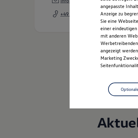
info-bruehl@auto-thomas.de
Kfz-Versicherung für Nutzfahrzeuge
angepasste Inhalt
Restschuldversicherung
Anzeige zu begren
+49 2232 945250
Wartungsverträge
Besitzer & Service
Sie eine Webseite
Reparatur & Service
einer eindeutigen
Sommer-Special
mit anderen Webse
Reparatur, Pflege & Inspektion
Servicetermin anfragen
Werbetreibenden,
Service-Vorteile bei Volkswagen Nutzfahrzeuge
angezeigt werden 
ServicePlus
Marketing Zwecken
Economy Service
Räder & Reifen Service
Seitenfunktionali
Ersatzfahrzeuge
Notdienst und Pannenhilfe
Software, Konnektivität & Apps
California App
Optional
VW Connect für Ihren ID. Buzz
VW Connect für Ihren Transporter/Caravelle
VW Connect für Ihren Amarok
VW Connect für andere Modelle
Connect Pro
Aktue
Fleet Interface Data
Multistop Pathfinder
Übersicht Software Updates
Hilfreiches für Besitzer