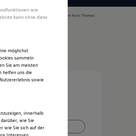
rundfunktionen wie
lich für die Inhalte auf dieser Seite ist die Auto Thomas
ebsite kann ohne diese
pressum & Rechtliches
)
ine möglichst
 Cookies sammeln
ten Sie am meisten
 helfen uns die
 Nutzererlebnis sowie
nzuzeigen, innerhalb
darüber, wie Sie
Ansprechpartner
 wie Sie sich auf der
hre Interessen