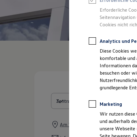
Erforderliche Co
Rettungsdienste
ONE Business ID Vorteile
Erforderliche Coo
Fahrzeugsuche & Marktplatz
Seitennavigation 
Fahrzeugsuche
Cookies nicht rich
Fahrzeuge online kaufen
Digitaler Marktplatz
Kauf & Finanzierung
Analytics und Pe
Online-Fahrzeugbewertung
Aktionen & Angebote
Diese Cookies we
E-Auto-Förderung
Für Privatkunden
komfortable und 
Für Gewerbekunden
Informationen dar
Profi Paket
besuchen oder wie
TopDeal
Gebrauchtwagen
Nutzerfreundlichk
ProfiPartner für Gebrauchtwagen
grundlegende Ent
Zertifizierte Gebrauchtwagen
Finanzierung
Für Privatkunden
Marketing
Für Gewerbekunden
Leasing
Wir nutzen diese 
Für Privatkunden
und außerhalb de
Für Gewerbekunden
Am Volkspark 5 - 7, 50321 Brühl
unsere Webseite n
Versicherungen & Garantien
Garantien
Seite bewegen. De