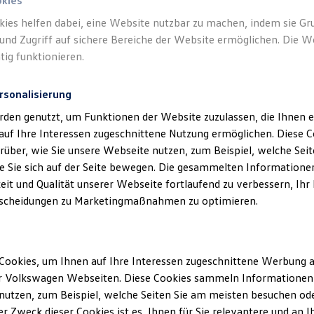
okies
kies helfen dabei, eine Website nutzbar zu machen, indem sie G
Verantwort
und Zugriff auf sichere Bereiche der Website ermöglichen. Die W
GmbH
(
Im
tig funktionieren.
rsonalisierung
rden genutzt, um Funktionen der Website zuzulassen, die Ihnen e
auf Ihre Interessen zugeschnittene Nutzung ermöglichen. Diese
über, wie Sie unsere Webseite nutzen, zum Beispiel, welche Sei
 Sie sich auf der Seite bewegen. Die gesammelten Informationen
eit und Qualität unserer Webseite fortlaufend zu verbessern, Ihr
scheidungen zu Marketingmaßnahmen zu optimieren.
Unsere Abteilungen
Cookies, um Ihnen auf Ihre Interessen zugeschnittene Werbung a
Montag
-
Freitag
07:00
-
18:00
Uhr
r Volkswagen Webseiten. Diese Cookies sammeln Informationen 
Samstag
09:00
-
14:00
Uhr
utzen, zum Beispiel, welche Seiten Sie am meisten besuchen oder
r Zweck dieser Cookies ist es, Ihnen für Sie relevantere und an I