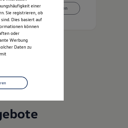
ungshäufigkeit einer
Termin vereinbaren
. Sie registrieren, ob
ind. Dies basiert auf
Informationen können
aften oder
evante Werbung
solcher Daten zu
 mit
k
eren
gebote